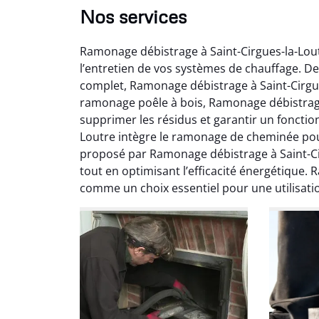
Nos services
Ramonage débistrage à Saint-Cirgues-la-Lou
l’entretien de vos systèmes de chauffage. D
complet, Ramonage débistrage à Saint-Cirgu
ramonage poêle à bois, Ramonage débistrage 
supprimer les résidus et garantir un foncti
Ni
Loutre intègre le ramonage de cheminée po
proposé par Ramonage débistrage à Saint-Cirg
2
tout en optimisant l’efficacité énergétique.
Interve
comme un choix essentiel pour une utilisati
propre
débistr
suite la
du tir