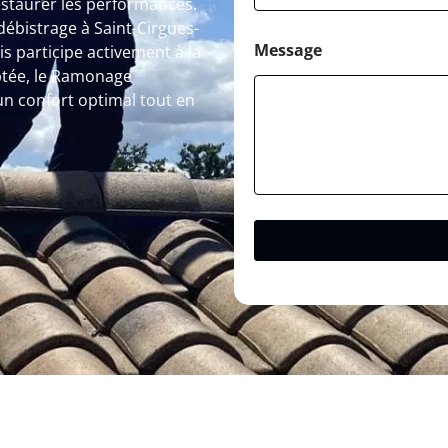
estaurer les performances.
débistrage à Saint-Cirgues-
Message
s participe activement à la
ptée, le Ramonage
un confort optimal tout en