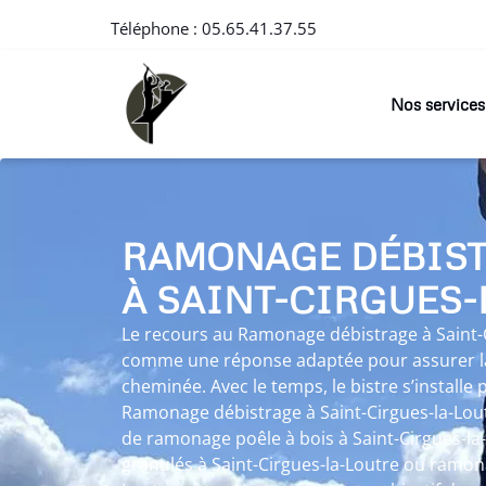
Téléphone :
05.65.41.37.55
Nos services
RAMONAGE DÉBIS
À SAINT-CIRGUES-
Le recours au Ramonage débistrage à Saint-C
comme une réponse adaptée pour assurer la
cheminée. Avec le temps, le bistre s’installe
Ramonage débistrage à Saint-Cirgues-la-Loutr
de ramonage poêle à bois à Saint-Cirgues-la
granulés à Saint-Cirgues-la-Loutre ou ramona