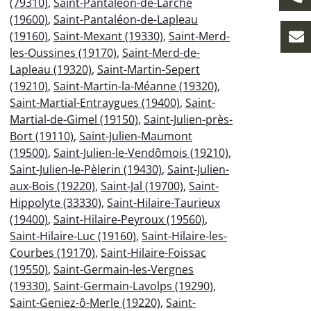
(79310)
,
Saint-Pantaléon-de-Larche
(19600)
,
Saint-Pantaléon-de-Lapleau
(19160)
,
Saint-Mexant (19330)
,
Saint-Merd-
les-Oussines (19170)
,
Saint-Merd-de-
Lapleau (19320)
,
Saint-Martin-Sepert
(19210)
,
Saint-Martin-la-Méanne (19320)
,
Saint-Martial-Entraygues (19400)
,
Saint-
Martial-de-Gimel (19150)
,
Saint-Julien-près-
Bort (19110)
,
Saint-Julien-Maumont
(19500)
,
Saint-Julien-le-Vendômois (19210)
,
Saint-Julien-le-Pèlerin (19430)
,
Saint-Julien-
aux-Bois (19220)
,
Saint-Jal (19700)
,
Saint-
Hippolyte (33330)
,
Saint-Hilaire-Taurieux
(19400)
,
Saint-Hilaire-Peyroux (19560)
,
Saint-Hilaire-Luc (19160)
,
Saint-Hilaire-les-
Courbes (19170)
,
Saint-Hilaire-Foissac
(19550)
,
Saint-Germain-les-Vergnes
(19330)
,
Saint-Germain-Lavolps (19290)
,
Saint-Geniez-ô-Merle (19220)
,
Saint-