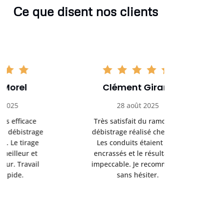
Ce que disent nos clients
Clément Girard
Romai
28 août 2025
05 se
Très satisfait du ramonage
Excelle
débistrage réalisé chez moi.
ramonag
Les conduits étaient bien
L’interven
encrassés et le résultat est
retrouve
impeccable. Je recommande
fonctionne
sans hésiter.
Rien