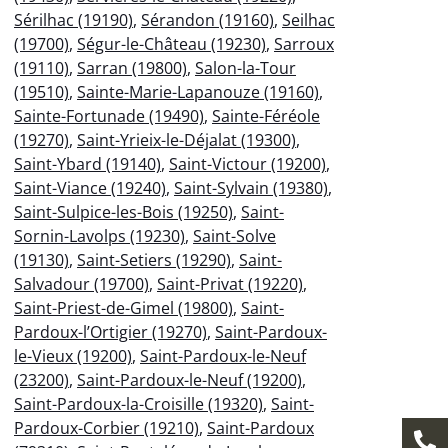
Sérilhac (19190)
,
Sérandon (19160)
,
Seilhac
(19700)
,
Ségur-le-Château (19230)
,
Sarroux
(19110)
,
Sarran (19800)
,
Salon-la-Tour
(19510)
,
Sainte-Marie-Lapanouze (19160)
,
Sainte-Fortunade (19490)
,
Sainte-Féréole
(19270)
,
Saint-Yrieix-le-Déjalat (19300)
,
Saint-Ybard (19140)
,
Saint-Victour (19200)
,
Saint-Viance (19240)
,
Saint-Sylvain (19380)
,
Saint-Sulpice-les-Bois (19250)
,
Saint-
Sornin-Lavolps (19230)
,
Saint-Solve
(19130)
,
Saint-Setiers (19290)
,
Saint-
Salvadour (19700)
,
Saint-Privat (19220)
,
Saint-Priest-de-Gimel (19800)
,
Saint-
Pardoux-l’Ortigier (19270)
,
Saint-Pardoux-
le-Vieux (19200)
,
Saint-Pardoux-le-Neuf
(23200)
,
Saint-Pardoux-le-Neuf (19200)
,
Saint-Pardoux-la-Croisille (19320)
,
Saint-
Pardoux-Corbier (19210)
,
Saint-Pardoux