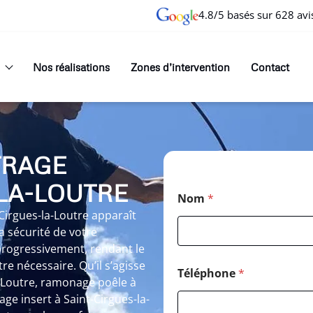
4.8/5 basés sur 628 avi
Nos réalisations
Zones d’intervention
Contact
TRAGE
LA-LOUTRE
Nom
*
irgues-la-Loutre apparaît
 sécurité de votre
 progressivement, rendant le
e nécessaire. Qu’il s’agisse
Téléphone
*
-Loutre, ramonage poêle à
ge insert à Saint-Cirgues-la-