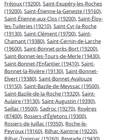
Fréjoux (19200)
,
Saint-Exupéry-les-Roches
(19200)
,
Saint-Étienne-la-Geneste (19160)
,
Saint-Étienne-aux-Clos (19200)
,
Saint-Éloy-
les-Tuileries (19210)
,
Saint-Cyr-la-Roche
(19130)
,
Saint-Clément (19700)
,
Saint-
Chamant (19380)
,
Saint-Cernin-de-Larche
(19600)
,
Saint-Bonnet-près-Bort (19200)
,
Saint-Bonnet-les-Tours-de-Merle (19430)
,
Saint-Bonnet-l’Enfantier (19410)
,
Saint-
Bonnet-la-Rivière (19130)
,
Saint-Bonnet-
Elvert (19380)
,
Saint-Bonnet-Avalouze
(19150)
,
Saint-Bazile-de-Meyssac (19500)
,
Saint-Bazile-de-la-Roche (19320)
,
Saint-
Aulaire (19130)
,
Saint-Augustin (19390)
,
Saillac (19500)
,
Sadroc (19270)
,
Royères
(87400)
,
Rosiers-d’Égletons (19300)
,
Rosiers-de-Juillac (19350)
,
Roche-le-
Peyroux (19160)
,
Rilhac-Xaintrie (19220)
,
Rilhac-Treignac (19260)
,
Reygade (19430)
,