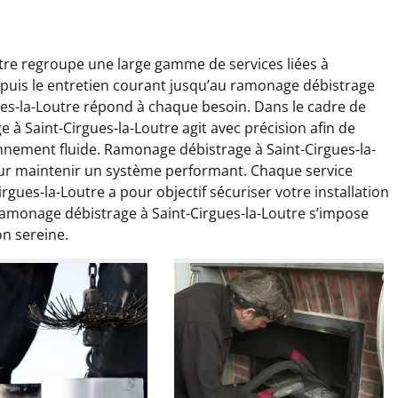
tre regroupe une large gamme de services liées à
epuis le entretien courant jusqu’au ramonage débistrage
es-la-Loutre répond à chaque besoin. Dans le cadre de
à Saint-Cirgues-la-Loutre agit avec précision afin de
onnement fluide. Ramonage débistrage à Saint-Cirgues-la-
colas Perrin
Yannick Morel
ur maintenir un système performant. Chaque service
ues-la-Loutre a pour objectif sécuriser votre installation
2 janvier 2026
12 juillet 2025
 Ramonage débistrage à Saint-Cirgues-la-Loutre s’impose
ntion rapide et très
Intervention très efficace
on sereine.
 pour le ramonage
pour le ramonage débistrage
age. On sent tout de
de ma cheminée. Le tirage
 différence au niveau
est nettement meilleur et
age. Très satisfait.
plus aucune odeur. Travail
propre et rapide.