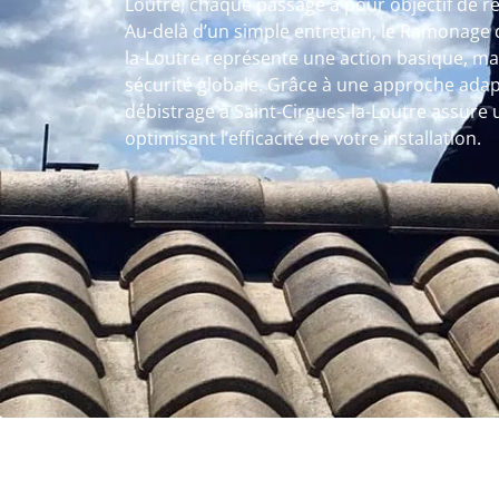
Loutre, chaque passage a pour objectif de r
Au-delà d’un simple entretien, le Ramonage 
la-Loutre représente une action basique, mai
sécurité globale. Grâce à une approche ada
débistrage à Saint-Cirgues-la-Loutre assure 
optimisant l’efficacité de votre installation.