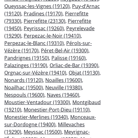
Queyssac-les-Vignes (19120)
,
Puy-d’Arnac
(19120)
,
Pradines (19170)
,
Pierrefitte
(79330)
,
Pierrefitte (23130)
,
Pierrefitte
(19450)
,
Peyrissac (19260)
,
Peyrelevade
(19290)
,
Perpezac-le-Noir (19410)
,
Perpezac-le-Blanc (19310)
,
Pérols-sur-
Vézère (19170)
,
Péret-Bel-Air (19300)
,
Pandrignes (19150)
,
Palisse (19160)
,
Palazinges (19190)
,
Orliac-de-Bar (19390)
,
Orgnac-sur-Vézère (19410)
,
Objat (19130)
,
Nonards (19120)
,
Noailles (19600)
,
Noailhac (19500)
,
Neuville (19380)
,
Nespouls (19600)
,
Naves (19460)
,
Moustier-Ventadour (19300)
,
Montgibaud
(19210)
,
Monestier-Port-Dieu (19110)
,
Monestier-Merlines (19340)
,
Monceaux-
sur-Dordogne (19400)
,
Millevaches
(19290)
,
Meyssac (19500)
,
Meyrignac-