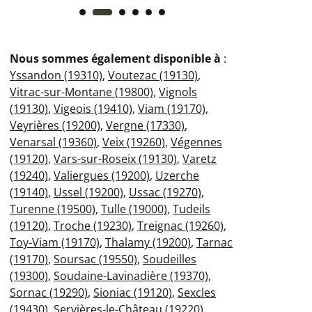
Nous sommes également disponible à
:
Yssandon (19310)
,
Voutezac (19130)
,
Vitrac-sur-Montane (19800)
,
Vignols
(19130)
,
Vigeois (19410)
,
Viam (19170)
,
Veyrières (19200)
,
Vergne (17330)
,
Venarsal (19360)
,
Veix (19260)
,
Végennes
(19120)
,
Vars-sur-Roseix (19130)
,
Varetz
(19240)
,
Valiergues (19200)
,
Uzerche
(19140)
,
Ussel (19200)
,
Ussac (19270)
,
Turenne (19500)
,
Tulle (19000)
,
Tudeils
(19120)
,
Troche (19230)
,
Treignac (19260)
,
Toy-Viam (19170)
,
Thalamy (19200)
,
Tarnac
(19170)
,
Soursac (19550)
,
Soudeilles
(19300)
,
Soudaine-Lavinadière (19370)
,
Sornac (19290)
,
Sioniac (19120)
,
Sexcles
(19430)
,
Servières-le-Château (19220)
,