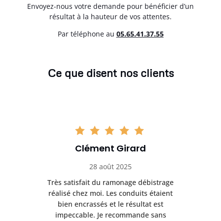
Envoyez-nous votre demande pour bénéficier d’un
résultat à la hauteur de vos attentes.
Par téléphone au
05.65.41.37.55
Ce que disent nos clients
Clément Girard
28 août 2025
e
Très satisfait du ramonage débistrage
née.
réalisé chez moi. Les conduits étaient
déb
et
bien encrassés et le résultat est
ret
 et
impeccable. Je recommande sans