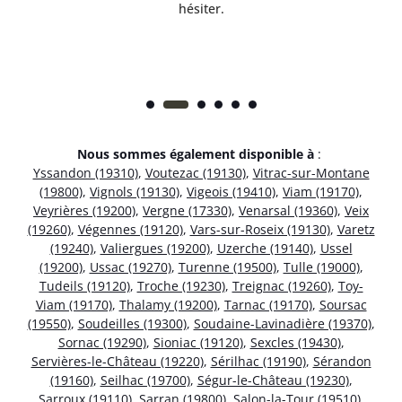
hésiter.
Nous sommes également disponible à
:
Yssandon (19310)
,
Voutezac (19130)
,
Vitrac-sur-Montane
(19800)
,
Vignols (19130)
,
Vigeois (19410)
,
Viam (19170)
,
Veyrières (19200)
,
Vergne (17330)
,
Venarsal (19360)
,
Veix
(19260)
,
Végennes (19120)
,
Vars-sur-Roseix (19130)
,
Varetz
(19240)
,
Valiergues (19200)
,
Uzerche (19140)
,
Ussel
(19200)
,
Ussac (19270)
,
Turenne (19500)
,
Tulle (19000)
,
Tudeils (19120)
,
Troche (19230)
,
Treignac (19260)
,
Toy-
Viam (19170)
,
Thalamy (19200)
,
Tarnac (19170)
,
Soursac
(19550)
,
Soudeilles (19300)
,
Soudaine-Lavinadière (19370)
,
Sornac (19290)
,
Sioniac (19120)
,
Sexcles (19430)
,
Servières-le-Château (19220)
,
Sérilhac (19190)
,
Sérandon
(19160)
,
Seilhac (19700)
,
Ségur-le-Château (19230)
,
Sarroux (19110)
,
Sarran (19800)
,
Salon-la-Tour (19510)
,