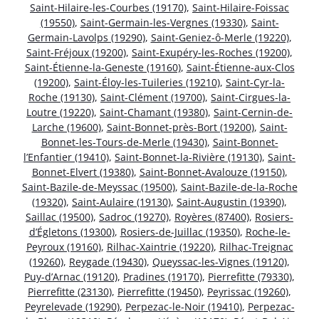
Saint-Hilaire-les-Courbes (19170)
,
Saint-Hilaire-Foissac
(19550)
,
Saint-Germain-les-Vergnes (19330)
,
Saint-
Germain-Lavolps (19290)
,
Saint-Geniez-ô-Merle (19220)
,
Saint-Fréjoux (19200)
,
Saint-Exupéry-les-Roches (19200)
,
Saint-Étienne-la-Geneste (19160)
,
Saint-Étienne-aux-Clos
(19200)
,
Saint-Éloy-les-Tuileries (19210)
,
Saint-Cyr-la-
Roche (19130)
,
Saint-Clément (19700)
,
Saint-Cirgues-la-
Loutre (19220)
,
Saint-Chamant (19380)
,
Saint-Cernin-de-
Larche (19600)
,
Saint-Bonnet-près-Bort (19200)
,
Saint-
Bonnet-les-Tours-de-Merle (19430)
,
Saint-Bonnet-
l’Enfantier (19410)
,
Saint-Bonnet-la-Rivière (19130)
,
Saint-
Bonnet-Elvert (19380)
,
Saint-Bonnet-Avalouze (19150)
,
Saint-Bazile-de-Meyssac (19500)
,
Saint-Bazile-de-la-Roche
(19320)
,
Saint-Aulaire (19130)
,
Saint-Augustin (19390)
,
Saillac (19500)
,
Sadroc (19270)
,
Royères (87400)
,
Rosiers-
d’Égletons (19300)
,
Rosiers-de-Juillac (19350)
,
Roche-le-
Peyroux (19160)
,
Rilhac-Xaintrie (19220)
,
Rilhac-Treignac
(19260)
,
Reygade (19430)
,
Queyssac-les-Vignes (19120)
,
Puy-d’Arnac (19120)
,
Pradines (19170)
,
Pierrefitte (79330)
,
Pierrefitte (23130)
,
Pierrefitte (19450)
,
Peyrissac (19260)
,
Peyrelevade (19290)
,
Perpezac-le-Noir (19410)
,
Perpezac-