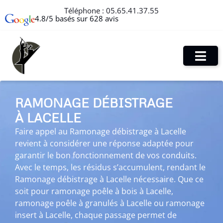
Téléphone :
05.65.41.37.55
4.8/5 basés sur 628 avis
RAMONAGE DÉBISTRAGE
À LACELLE
Faire appel au Ramonage débistrage à Lacelle
revient à considérer une réponse adaptée pour
garantir le bon fonctionnement de vos conduits.
Avec le temps, les résidus s’accumulent, rendant le
Ramonage débistrage à Lacelle nécessaire. Que ce
soit pour ramonage poêle à bois à Lacelle,
ramonage poêle à granulés à Lacelle ou ramonage
insert à Lacelle, chaque passage permet de