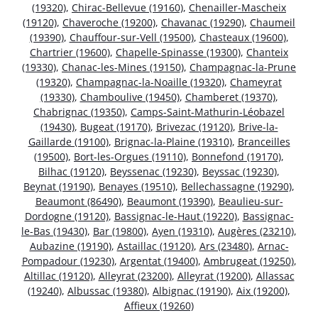
(19320)
,
Chirac-Bellevue (19160)
,
Chenailler-Mascheix
(19120)
,
Chaveroche (19200)
,
Chavanac (19290)
,
Chaumeil
(19390)
,
Chauffour-sur-Vell (19500)
,
Chasteaux (19600)
,
Chartrier (19600)
,
Chapelle-Spinasse (19300)
,
Chanteix
(19330)
,
Chanac-les-Mines (19150)
,
Champagnac-la-Prune
(19320)
,
Champagnac-la-Noaille (19320)
,
Chameyrat
(19330)
,
Chamboulive (19450)
,
Chamberet (19370)
,
Chabrignac (19350)
,
Camps-Saint-Mathurin-Léobazel
(19430)
,
Bugeat (19170)
,
Brivezac (19120)
,
Brive-la-
Gaillarde (19100)
,
Brignac-la-Plaine (19310)
,
Branceilles
(19500)
,
Bort-les-Orgues (19110)
,
Bonnefond (19170)
,
Bilhac (19120)
,
Beyssenac (19230)
,
Beyssac (19230)
,
Beynat (19190)
,
Benayes (19510)
,
Bellechassagne (19290)
,
Beaumont (86490)
,
Beaumont (19390)
,
Beaulieu-sur-
Dordogne (19120)
,
Bassignac-le-Haut (19220)
,
Bassignac-
le-Bas (19430)
,
Bar (19800)
,
Ayen (19310)
,
Augères (23210)
,
Aubazine (19190)
,
Astaillac (19120)
,
Ars (23480)
,
Arnac-
Pompadour (19230)
,
Argentat (19400)
,
Ambrugeat (19250)
,
Altillac (19120)
,
Alleyrat (23200)
,
Alleyrat (19200)
,
Allassac
(19240)
,
Albussac (19380)
,
Albignac (19190)
,
Aix (19200)
,
Affieux (19260)