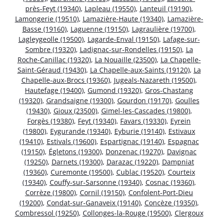
près-Feyt (19340)
,
Lapleau (19550)
,
Lanteuil (19190)
,
Lamongerie (19510)
,
Lamazière-Haute (19340)
,
Lamazière-
Basse (19160)
,
Laguenne (19150)
,
Lagraulière (19700)
,
Lagleygeolle (19500)
,
Lagarde-Enval (19150)
,
Lafage-sur-
Sombre (19320)
,
Ladignac-sur-Rondelles (19150)
,
La
Roche-Canillac (19320)
,
La Nouaille (23500)
,
La Chapelle-
Saint-Géraud (19430)
,
La Chapelle-aux-Saints (19120)
,
La
Chapelle-aux-Brocs (19360)
,
Jugeals-Nazareth (19500)
,
Hautefage (19400)
,
Gumond (19320)
,
Gros-Chastang
(19320)
,
Grandsaigne (19300)
,
Gourdon (19170)
,
Goulles
(19430)
,
Gioux (23500)
,
Gimel-les-Cascades (19800)
,
Forgès (19380)
,
Feyt (19340)
,
Favars (19330)
,
Eyrein
(19800)
,
Eygurande (19340)
,
Eyburie (19140)
,
Estivaux
(19410)
,
Estivals (19600)
,
Espartignac (19140)
,
Espagnac
(19150)
,
Égletons (19300)
,
Donzenac (19270)
,
Davignac
(19250)
,
Darnets (19300)
,
Darazac (19220)
,
Dampniat
(19360)
,
Curemonte (19500)
,
Cublac (19520)
,
Courteix
(19340)
,
Couffy-sur-Sarsonne (19340)
,
Cosnac (19360)
,
Corrèze (19800)
,
Cornil (19150)
,
Confolent-Port-Dieu
(19200)
,
Condat-sur-Ganaveix (19140)
,
Concèze (19350)
,
Combressol (19250)
,
Collonges-la-Rouge (19500)
,
Clergoux