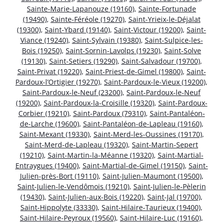
Sainte-Marie-Lapanouze (19160)
,
Sainte-Fortunade
(19490)
,
Sainte-Féréole (19270)
,
Saint-Yrieix-le-Déjalat
(19300)
,
Saint-Ybard (19140)
,
Saint-Victour (19200)
,
Saint-
Viance (19240)
,
Saint-Sylvain (19380)
,
Saint-Sulpice-les-
Bois (19250)
,
Saint-Sornin-Lavolps (19230)
,
Saint-Solve
(19130)
,
Saint-Setiers (19290)
,
Saint-Salvadour (19700)
,
Saint-Privat (19220)
,
Saint-Priest-de-Gimel (19800)
,
Saint-
Pardoux-l’Ortigier (19270)
,
Saint-Pardoux-le-Vieux (19200)
,
Saint-Pardoux-le-Neuf (23200)
,
Saint-Pardoux-le-Neuf
(19200)
,
Saint-Pardoux-la-Croisille (19320)
,
Saint-Pardoux-
Corbier (19210)
,
Saint-Pardoux (79310)
,
Saint-Pantaléon-
de-Larche (19600)
,
Saint-Pantaléon-de-Lapleau (19160)
,
Saint-Mexant (19330)
,
Saint-Merd-les-Oussines (19170)
,
Saint-Merd-de-Lapleau (19320)
,
Saint-Martin-Sepert
(19210)
,
Saint-Martin-la-Méanne (19320)
,
Saint-Martial-
Entraygues (19400)
,
Saint-Martial-de-Gimel (19150)
,
Saint-
Julien-près-Bort (19110)
,
Saint-Julien-Maumont (19500)
,
Saint-Julien-le-Vendômois (19210)
,
Saint-Julien-le-Pèlerin
(19430)
,
Saint-Julien-aux-Bois (19220)
,
Saint-Jal (19700)
,
Saint-Hippolyte (33330)
,
Saint-Hilaire-Taurieux (19400)
,
Saint-Hilaire-Peyroux (19560)
,
Saint-Hilaire-Luc (19160)
,