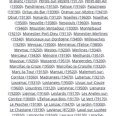
le-Blanc (19310)
,
Pérols-sur-Vézère (19170)
,
Péret-Bel-Air
(19300)
,
Pandrignes (19150)
,
Palisse (19160)
,
Palazinges
(19190)
,
Orliac-de-Bar (19390)
,
Orgnac-sur-Vézère (19410)
,
Objat (19130)
,
Nonards (19120)
,
Noailles (19600)
,
Noailhac
(19500)
,
Neuville (19380)
,
Nespouls (19600)
,
Naves
(19460)
,
Moustier-Ventadour (19300)
,
Montgibaud
(19210)
,
Monestier-Port-Dieu (19110)
,
Monestier-Merlines
(19340)
,
Monceaux-sur-Dordogne (19400)
,
Millevaches
(19290)
,
Meyssac (19500)
,
Meyrignac-l’Église (19800)
,
Meymac (19250)
,
Mestes (19200)
,
Merlines (19340)
,
Mercœur (19430)
,
Ménoire (19190)
,
Meilhards (19510)
,
Maussac (19250)
,
Masseret (19510)
,
Margerides (19200)
,
Marcillac-la-Croze (19500)
,
Marcillac-la-Croisille (19320)
,
Marc-la-Tour (19150)
,
Mansac (19520)
,
Malemort-sur-
Corrèze (19360)
,
Madranges (19470)
,
Lubersac (19210)
,
Louignac (19310)
,
Lostanges (19500)
,
Lissac-sur-Couze
(19600)
,
Liourdres (19120)
,
Ligneyrac (19500)
,
Lignareix
(19200)
,
Liginiac (19160)
,
Lestards (19170)
,
Les Angles-sur-
Corrèze (19000)
,
L’Église-aux-Bois (19170)
,
Le Vert (79170)
,
Le Pescher (19190)
,
Le Lonzac (19470)
,
Le Jardin (19300)
,
Le Chastang (19190)
,
Lavignac (87230)
,
Laval-sur-Luzège
(19550)
,
Latronche (19160)
,
Lascaux (19130)
,
Laroche-