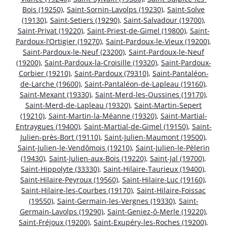
Bois (19250)
,
Saint-Sornin-Lavolps (19230)
,
Saint-Solve
(19130)
,
Saint-Setiers (19290)
,
Saint-Salvadour (19700)
,
Saint-Privat (19220)
,
Saint-Priest-de-Gimel (19800)
,
Saint-
Pardoux-l’Ortigier (19270)
,
Saint-Pardoux-le-Vieux (19200)
,
Saint-Pardoux-le-Neuf (23200)
,
Saint-Pardoux-le-Neuf
(19200)
,
Saint-Pardoux-la-Croisille (19320)
,
Saint-Pardoux-
Corbier (19210)
,
Saint-Pardoux (79310)
,
Saint-Pantaléon-
de-Larche (19600)
,
Saint-Pantaléon-de-Lapleau (19160)
,
Saint-Mexant (19330)
,
Saint-Merd-les-Oussines (19170)
,
Saint-Merd-de-Lapleau (19320)
,
Saint-Martin-Sepert
(19210)
,
Saint-Martin-la-Méanne (19320)
,
Saint-Martial-
Entraygues (19400)
,
Saint-Martial-de-Gimel (19150)
,
Saint-
Julien-près-Bort (19110)
,
Saint-Julien-Maumont (19500)
,
Saint-Julien-le-Vendômois (19210)
,
Saint-Julien-le-Pèlerin
(19430)
,
Saint-Julien-aux-Bois (19220)
,
Saint-Jal (19700)
,
Saint-Hippolyte (33330)
,
Saint-Hilaire-Taurieux (19400)
,
Saint-Hilaire-Peyroux (19560)
,
Saint-Hilaire-Luc (19160)
,
Saint-Hilaire-les-Courbes (19170)
,
Saint-Hilaire-Foissac
(19550)
,
Saint-Germain-les-Vergnes (19330)
,
Saint-
Germain-Lavolps (19290)
,
Saint-Geniez-ô-Merle (19220)
,
Saint-Fréjoux (19200)
,
Saint-Exupéry-les-Roches (19200)
,