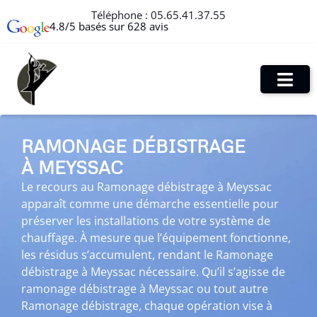
Téléphone :
05.65.41.37.55
4.8/5 basés sur 628 avis
RAMONAGE DÉBISTRAGE
À MEYSSAC
Le recours au Ramonage débistrage à Meyssac
apparaît comme une démarche essentielle pour
préserver les installations de votre système de
chauffage. À mesure que l’équipement fonctionne,
les résidus s’accumulent, rendant le Ramonage
débistrage à Meyssac nécessaire. Qu’il s’agisse de
ramonage débistrage à Meyssac ou tout autre
Ramonage débistrage, chaque opération vise à