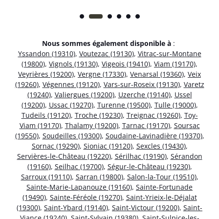
Nous sommes également disponible à
:
Yssandon (19310)
,
Voutezac (19130)
,
Vitrac-sur-Montane
(19800)
,
Vignols (19130)
,
Vigeois (19410)
,
Viam (19170)
,
Veyrières (19200)
,
Vergne (17330)
,
Venarsal (19360)
,
Veix
(19260)
,
Végennes (19120)
,
Vars-sur-Roseix (19130)
,
Varetz
(19240)
,
Valiergues (19200)
,
Uzerche (19140)
,
Ussel
(19200)
,
Ussac (19270)
,
Turenne (19500)
,
Tulle (19000)
,
Tudeils (19120)
,
Troche (19230)
,
Treignac (19260)
,
Toy-
Viam (19170)
,
Thalamy (19200)
,
Tarnac (19170)
,
Soursac
(19550)
,
Soudeilles (19300)
,
Soudaine-Lavinadière (19370)
,
Sornac (19290)
,
Sioniac (19120)
,
Sexcles (19430)
,
Servières-le-Château (19220)
,
Sérilhac (19190)
,
Sérandon
(19160)
,
Seilhac (19700)
,
Ségur-le-Château (19230)
,
Sarroux (19110)
,
Sarran (19800)
,
Salon-la-Tour (19510)
,
Sainte-Marie-Lapanouze (19160)
,
Sainte-Fortunade
(19490)
,
Sainte-Féréole (19270)
,
Saint-Yrieix-le-Déjalat
(19300)
,
Saint-Ybard (19140)
,
Saint-Victour (19200)
,
Saint-
Viance (19240)
,
Saint-Sylvain (19380)
,
Saint-Sulpice-les-