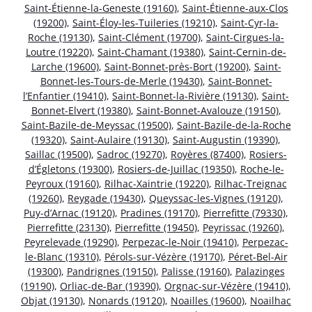
Saint-Étienne-la-Geneste (19160)
,
Saint-Étienne-aux-Clos
(19200)
,
Saint-Éloy-les-Tuileries (19210)
,
Saint-Cyr-la-
Roche (19130)
,
Saint-Clément (19700)
,
Saint-Cirgues-la-
Loutre (19220)
,
Saint-Chamant (19380)
,
Saint-Cernin-de-
Larche (19600)
,
Saint-Bonnet-près-Bort (19200)
,
Saint-
Bonnet-les-Tours-de-Merle (19430)
,
Saint-Bonnet-
l’Enfantier (19410)
,
Saint-Bonnet-la-Rivière (19130)
,
Saint-
Bonnet-Elvert (19380)
,
Saint-Bonnet-Avalouze (19150)
,
Saint-Bazile-de-Meyssac (19500)
,
Saint-Bazile-de-la-Roche
(19320)
,
Saint-Aulaire (19130)
,
Saint-Augustin (19390)
,
Saillac (19500)
,
Sadroc (19270)
,
Royères (87400)
,
Rosiers-
d’Égletons (19300)
,
Rosiers-de-Juillac (19350)
,
Roche-le-
Peyroux (19160)
,
Rilhac-Xaintrie (19220)
,
Rilhac-Treignac
(19260)
,
Reygade (19430)
,
Queyssac-les-Vignes (19120)
,
Puy-d’Arnac (19120)
,
Pradines (19170)
,
Pierrefitte (79330)
,
Pierrefitte (23130)
,
Pierrefitte (19450)
,
Peyrissac (19260)
,
Peyrelevade (19290)
,
Perpezac-le-Noir (19410)
,
Perpezac-
le-Blanc (19310)
,
Pérols-sur-Vézère (19170)
,
Péret-Bel-Air
(19300)
,
Pandrignes (19150)
,
Palisse (19160)
,
Palazinges
(19190)
,
Orliac-de-Bar (19390)
,
Orgnac-sur-Vézère (19410)
,
Objat (19130)
,
Nonards (19120)
,
Noailles (19600)
,
Noailhac