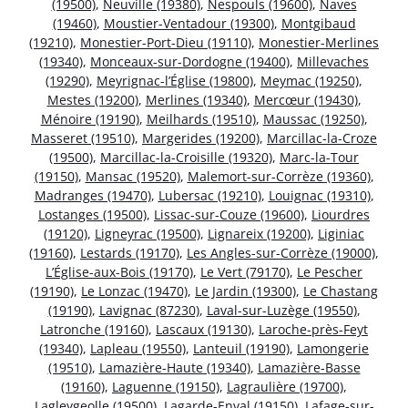
(19500)
,
Neuville (19380)
,
Nespouls (19600)
,
Naves
(19460)
,
Moustier-Ventadour (19300)
,
Montgibaud
(19210)
,
Monestier-Port-Dieu (19110)
,
Monestier-Merlines
(19340)
,
Monceaux-sur-Dordogne (19400)
,
Millevaches
(19290)
,
Meyrignac-l’Église (19800)
,
Meymac (19250)
,
Mestes (19200)
,
Merlines (19340)
,
Mercœur (19430)
,
Ménoire (19190)
,
Meilhards (19510)
,
Maussac (19250)
,
Masseret (19510)
,
Margerides (19200)
,
Marcillac-la-Croze
(19500)
,
Marcillac-la-Croisille (19320)
,
Marc-la-Tour
(19150)
,
Mansac (19520)
,
Malemort-sur-Corrèze (19360)
,
Madranges (19470)
,
Lubersac (19210)
,
Louignac (19310)
,
Lostanges (19500)
,
Lissac-sur-Couze (19600)
,
Liourdres
(19120)
,
Ligneyrac (19500)
,
Lignareix (19200)
,
Liginiac
(19160)
,
Lestards (19170)
,
Les Angles-sur-Corrèze (19000)
,
L’Église-aux-Bois (19170)
,
Le Vert (79170)
,
Le Pescher
(19190)
,
Le Lonzac (19470)
,
Le Jardin (19300)
,
Le Chastang
(19190)
,
Lavignac (87230)
,
Laval-sur-Luzège (19550)
,
Latronche (19160)
,
Lascaux (19130)
,
Laroche-près-Feyt
(19340)
,
Lapleau (19550)
,
Lanteuil (19190)
,
Lamongerie
(19510)
,
Lamazière-Haute (19340)
,
Lamazière-Basse
(19160)
,
Laguenne (19150)
,
Lagraulière (19700)
,
Lagleygeolle (19500)
,
Lagarde-Enval (19150)
,
Lafage-sur-