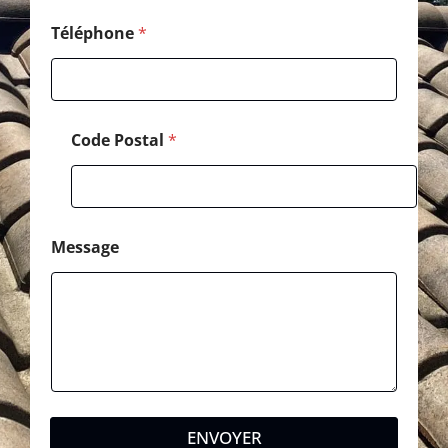
p
h
Téléphone
*
o
n
e
*
Code Postal
*
Message
ENVOYER