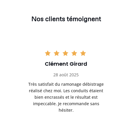
Nos clients témoignent
Clément Girard
28 août 2025
e
Très satisfait du ramonage débistrage
née.
réalisé chez moi. Les conduits étaient
déb
et
bien encrassés et le résultat est
ret
 et
impeccable. Je recommande sans
hésiter.