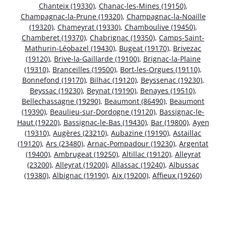
Chanteix (19330)
,
Chanac-les-Mines (19150)
,
Champagnac-la-Prune (19320)
,
Champagnac-la-Noaille
(19320)
,
Chameyrat (19330)
,
Chamboulive (19450)
,
Chamberet (19370)
,
Chabrignac (19350)
,
Camps-Saint-
Mathurin-Léobazel (19430)
,
Bugeat (19170)
,
Brivezac
(19120)
,
Brive-la-Gaillarde (19100)
,
Brignac-la-Plaine
(19310)
,
Branceilles (19500)
,
Bort-les-Orgues (19110)
,
Bonnefond (19170)
,
Bilhac (19120)
,
Beyssenac (19230)
,
Beyssac (19230)
,
Beynat (19190)
,
Benayes (19510)
,
Bellechassagne (19290)
,
Beaumont (86490)
,
Beaumont
(19390)
,
Beaulieu-sur-Dordogne (19120)
,
Bassignac-le-
Haut (19220)
,
Bassignac-le-Bas (19430)
,
Bar (19800)
,
Ayen
(19310)
,
Augères (23210)
,
Aubazine (19190)
,
Astaillac
(19120)
,
Ars (23480)
,
Arnac-Pompadour (19230)
,
Argentat
(19400)
,
Ambrugeat (19250)
,
Altillac (19120)
,
Alleyrat
(23200)
,
Alleyrat (19200)
,
Allassac (19240)
,
Albussac
(19380)
,
Albignac (19190)
,
Aix (19200)
,
Affieux (19260)