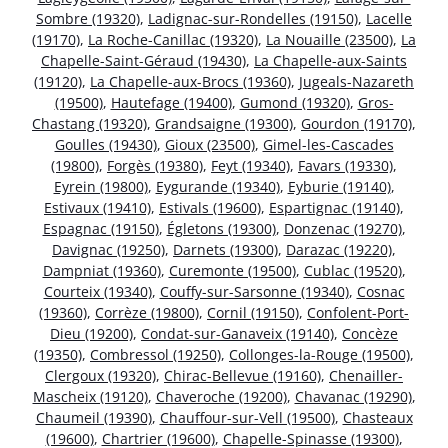
Sombre (19320)
,
Ladignac-sur-Rondelles (19150)
,
Lacelle
(19170)
,
La Roche-Canillac (19320)
,
La Nouaille (23500)
,
La
Chapelle-Saint-Géraud (19430)
,
La Chapelle-aux-Saints
(19120)
,
La Chapelle-aux-Brocs (19360)
,
Jugeals-Nazareth
(19500)
,
Hautefage (19400)
,
Gumond (19320)
,
Gros-
Chastang (19320)
,
Grandsaigne (19300)
,
Gourdon (19170)
,
Goulles (19430)
,
Gioux (23500)
,
Gimel-les-Cascades
(19800)
,
Forgès (19380)
,
Feyt (19340)
,
Favars (19330)
,
Eyrein (19800)
,
Eygurande (19340)
,
Eyburie (19140)
,
Estivaux (19410)
,
Estivals (19600)
,
Espartignac (19140)
,
Espagnac (19150)
,
Égletons (19300)
,
Donzenac (19270)
,
Davignac (19250)
,
Darnets (19300)
,
Darazac (19220)
,
Dampniat (19360)
,
Curemonte (19500)
,
Cublac (19520)
,
Courteix (19340)
,
Couffy-sur-Sarsonne (19340)
,
Cosnac
(19360)
,
Corrèze (19800)
,
Cornil (19150)
,
Confolent-Port-
Dieu (19200)
,
Condat-sur-Ganaveix (19140)
,
Concèze
(19350)
,
Combressol (19250)
,
Collonges-la-Rouge (19500)
,
Clergoux (19320)
,
Chirac-Bellevue (19160)
,
Chenailler-
Mascheix (19120)
,
Chaveroche (19200)
,
Chavanac (19290)
,
Chaumeil (19390)
,
Chauffour-sur-Vell (19500)
,
Chasteaux
(19600)
,
Chartrier (19600)
,
Chapelle-Spinasse (19300)
,