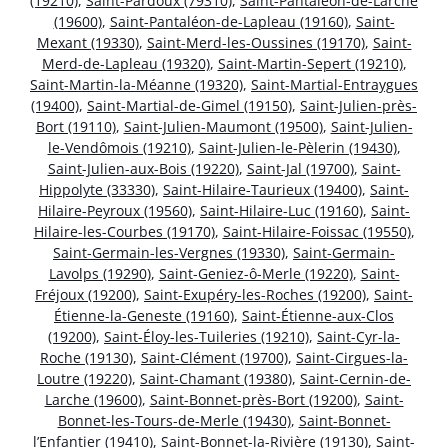
(19210)
,
Saint-Pardoux (79310)
,
Saint-Pantaléon-de-Larche
(19600)
,
Saint-Pantaléon-de-Lapleau (19160)
,
Saint-
Mexant (19330)
,
Saint-Merd-les-Oussines (19170)
,
Saint-
Merd-de-Lapleau (19320)
,
Saint-Martin-Sepert (19210)
,
Saint-Martin-la-Méanne (19320)
,
Saint-Martial-Entraygues
(19400)
,
Saint-Martial-de-Gimel (19150)
,
Saint-Julien-près-
Bort (19110)
,
Saint-Julien-Maumont (19500)
,
Saint-Julien-
le-Vendômois (19210)
,
Saint-Julien-le-Pèlerin (19430)
,
Saint-Julien-aux-Bois (19220)
,
Saint-Jal (19700)
,
Saint-
Hippolyte (33330)
,
Saint-Hilaire-Taurieux (19400)
,
Saint-
Hilaire-Peyroux (19560)
,
Saint-Hilaire-Luc (19160)
,
Saint-
Hilaire-les-Courbes (19170)
,
Saint-Hilaire-Foissac (19550)
,
Saint-Germain-les-Vergnes (19330)
,
Saint-Germain-
Lavolps (19290)
,
Saint-Geniez-ô-Merle (19220)
,
Saint-
Fréjoux (19200)
,
Saint-Exupéry-les-Roches (19200)
,
Saint-
Étienne-la-Geneste (19160)
,
Saint-Étienne-aux-Clos
(19200)
,
Saint-Éloy-les-Tuileries (19210)
,
Saint-Cyr-la-
Roche (19130)
,
Saint-Clément (19700)
,
Saint-Cirgues-la-
Loutre (19220)
,
Saint-Chamant (19380)
,
Saint-Cernin-de-
Larche (19600)
,
Saint-Bonnet-près-Bort (19200)
,
Saint-
Bonnet-les-Tours-de-Merle (19430)
,
Saint-Bonnet-
l’Enfantier (19410)
,
Saint-Bonnet-la-Rivière (19130)
,
Saint-