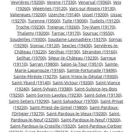
Veyrières (19200)
,
Vergne (17330)
,
Venarsal (19360)
,
Veix
(19260)
,
Végennes (19120)
,
Vars-sur-Roseix (19130)
,
Valiergues (19200)
,
Uzerche (19140)
,
Ussel (19200)
,
Ussac
(19270)
,
Turenne (19500)
,
Tulle (19000)
,
Tudeils (19120)
,
Troche (19230)
,
Treignac (19260)
,
Toy-Viam (19170)
,
Thalamy (19200)
,
Tarnac (19170)
,
Soursac (19550)
,
Soudeilles (19300)
,
Soudaine-Lavinadière (19370)
,
Sornac
(19290)
,
Sioniac (19120)
,
Sexcles (19430)
,
Servières-le-
Château (19220)
,
Sérilhac (19190)
,
Sérandon (19160)
,
Seilhac (19700)
,
Ségur-le-Château (19230)
,
Sarroux
(19110)
,
Sarran (19800)
,
Salon-la-Tour (19510)
,
Sainte-
Marie-Lapanouze (19160)
,
Sainte-Fortunade (19490)
,
Sainte-Féréole (19270)
,
Saint-Yrieix-le-Déjalat (19300)
,
Saint-Ybard (19140)
,
Saint-Victour (19200)
,
Saint-Viance
(19240)
,
Saint-Sylvain (19380)
,
Saint-Sulpice-les-Bois
(19250)
,
Saint-Sornin-Lavolps (19230)
,
Saint-Solve (19130)
,
Saint-Setiers (19290)
,
Saint-Salvadour (19700)
,
Saint-Privat
(19220)
,
Saint-Priest-de-Gimel (19800)
,
Saint-Pardoux-
l’Ortigier (19270)
,
Saint-Pardoux-le-Vieux (19200)
,
Saint-
Pardoux-le-Neuf (23200)
,
Saint-Pardoux-le-Neuf (19200)
,
Saint-Pardoux-la-Croisille (19320)
,
Saint-Pardoux-Corbier