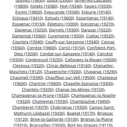
Goulles (19430)
,
Gioux (23500)
,
Gimel-les-Cascades
(19800)
,
Forgès (19380)
,
Feyt (19340)
,
Favars (19330)
,
Eyrein (19800)
,
Eygurande (19340)
,
Eyburie (19140)
,
Estivaux (19410)
,
Estivals (19600)
,
Espartignac (19140)
,
Espagnac (19150)
,
Égletons (19300)
,
Donzenac (19270)
,
Davignac (19250)
,
Darnets (19300)
,
Darazac (19220)
,
Dampniat (19360)
,
Curemonte (19500)
,
Cublac (19520)
,
Courteix (19340)
,
Couffy-sur-Sarsonne (19340)
,
Cosnac
(19360)
,
Corrèze (19800)
,
Cornil (19150)
,
Confolent-Port-
Dieu (19200)
,
Condat-sur-Ganaveix (19140)
,
Concèze
(19350)
,
Combressol (19250)
,
Collonges-la-Rouge (19500)
,
Clergoux (19320)
,
Chirac-Bellevue (19160)
,
Chenailler-
Mascheix (19120)
,
Chaveroche (19200)
,
Chavanac (19290)
,
Chaumeil (19390)
,
Chauffour-sur-Vell (19500)
,
Chasteaux
(19600)
,
Chartrier (19600)
,
Chapelle-Spinasse (19300)
,
Chanteix (19330)
,
Chanac-les-Mines (19150)
,
Champagnac-la-Prune (19320)
,
Champagnac-la-Noaille
(19320)
,
Chameyrat (19330)
,
Chamboulive (19450)
,
Chamberet (19370)
,
Chabrignac (19350)
,
Camps-Saint-
Mathurin-Léobazel (19430)
,
Bugeat (19170)
,
Brivezac
(19120)
,
Brive-la-Gaillarde (19100)
,
Brignac-la-Plaine
(19310)
,
Branceilles (19500)
,
Bort-les-Orgues (19110)
,