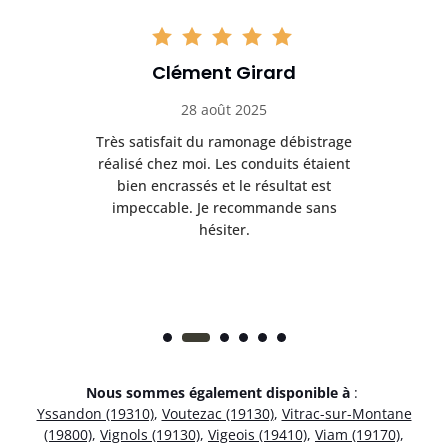
Clément Girard
28 août 2025
e
Très satisfait du ramonage débistrage
née.
réalisé chez moi. Les conduits étaient
déb
et
bien encrassés et le résultat est
ret
 et
impeccable. Je recommande sans
hésiter.
Nous sommes également disponible à
:
Yssandon (19310)
,
Voutezac (19130)
,
Vitrac-sur-Montane
(19800)
,
Vignols (19130)
,
Vigeois (19410)
,
Viam (19170)
,