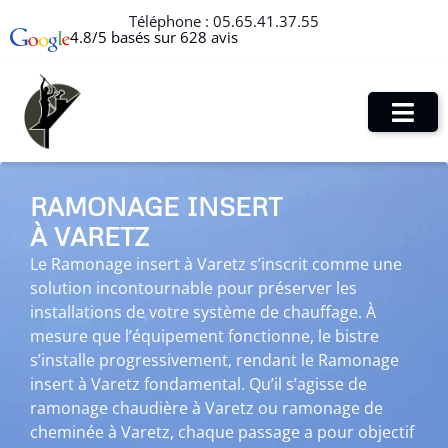
Téléphone :
05.65.41.37.55
4.8/5 basés sur 628 avis
RAMONAGE INSERT
À VARETZ
Le Ramonage insert à Varetz s’inscrit comme une
solution incontournable pour préserver les
installations de votre système de chauffage. À
mesure que l’équipement fonctionne, le bistre
s’installe progressivement, rendant le Ramonage
insert à Varetz fondamental. Qu’il s’agisse de
ramonage chaudière à Varetz ou ramonage de
cheminée à Varetz, chaque passage a pour objectif