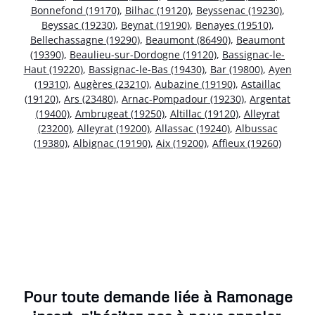
Bonnefond (19170)
,
Bilhac (19120)
,
Beyssenac (19230)
,
Beyssac (19230)
,
Beynat (19190)
,
Benayes (19510)
,
Bellechassagne (19290)
,
Beaumont (86490)
,
Beaumont
(19390)
,
Beaulieu-sur-Dordogne (19120)
,
Bassignac-le-
Haut (19220)
,
Bassignac-le-Bas (19430)
,
Bar (19800)
,
Ayen
(19310)
,
Augères (23210)
,
Aubazine (19190)
,
Astaillac
(19120)
,
Ars (23480)
,
Arnac-Pompadour (19230)
,
Argentat
(19400)
,
Ambrugeat (19250)
,
Altillac (19120)
,
Alleyrat
(23200)
,
Alleyrat (19200)
,
Allassac (19240)
,
Albussac
(19380)
,
Albignac (19190)
,
Aix (19200)
,
Affieux (19260)
Pour toute demande liée à Ramonage