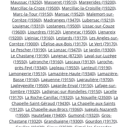
Maussac (19250)
,
Masseret (19510)
,
Margerides (19200)
,
Marcillac-la-Croze (19500)
,
Marcillac-la-Croisille (19320)
,
Marc-la-Tour (19150)
,
Mansac (19520)
,
Malemort-sur-
Corrèze (19360)
,
Madranges (19470)
,
Lubersac (19210)
,
Louignac (19310)
,
Lostanges (19500)
,
Lissac-sur-Couze
(19600)
,
Liourdres (19120)
,
Ligneyrac (19500)
,
Lignareix
(19200)
,
Liginiac (19160)
,
Lestards (19170)
,
Les Angles-sur-
Corrèze (19000)
,
L’Église-aux-Bois (19170)
,
Le Vert (79170)
,
Le Pescher (19190)
,
Le Lonzac (19470)
,
Le Jardin (19300)
,
Le Chastang (19190)
,
Lavignac (87230)
,
Laval-sur-Luzège
(19550)
,
Latronche (19160)
,
Lascaux (19130)
,
Laroche-
près-Feyt (19340)
,
Lapleau (19550)
,
Lanteuil (19190)
,
Lamongerie (19510)
,
Lamazière-Haute (19340)
,
Lamazière-
Basse (19160)
,
Laguenne (19150)
,
Lagraulière (19700)
,
Lagleygeolle (19500)
,
Lagarde-Enval (19150)
,
Lafage-sur-
Sombre (19320)
,
Ladignac-sur-Rondelles (19150)
,
Lacelle
(19170)
,
La Roche-Canillac (19320)
,
La Nouaille (23500)
,
La
Chapelle-Saint-Géraud (19430)
,
La Chapelle-aux-Saints
(19120)
,
La Chapelle-aux-Brocs (19360)
,
Jugeals-Nazareth
(19500)
,
Hautefage (19400)
,
Gumond (19320)
,
Gros-
Chastang (19320)
,
Grandsaigne (19300)
,
Gourdon (19170)
,