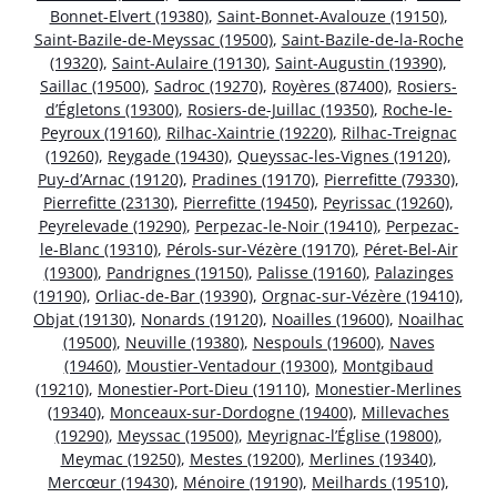
Bonnet-Elvert (19380)
,
Saint-Bonnet-Avalouze (19150)
,
Saint-Bazile-de-Meyssac (19500)
,
Saint-Bazile-de-la-Roche
(19320)
,
Saint-Aulaire (19130)
,
Saint-Augustin (19390)
,
Saillac (19500)
,
Sadroc (19270)
,
Royères (87400)
,
Rosiers-
d’Égletons (19300)
,
Rosiers-de-Juillac (19350)
,
Roche-le-
Peyroux (19160)
,
Rilhac-Xaintrie (19220)
,
Rilhac-Treignac
(19260)
,
Reygade (19430)
,
Queyssac-les-Vignes (19120)
,
Puy-d’Arnac (19120)
,
Pradines (19170)
,
Pierrefitte (79330)
,
Pierrefitte (23130)
,
Pierrefitte (19450)
,
Peyrissac (19260)
,
Peyrelevade (19290)
,
Perpezac-le-Noir (19410)
,
Perpezac-
le-Blanc (19310)
,
Pérols-sur-Vézère (19170)
,
Péret-Bel-Air
(19300)
,
Pandrignes (19150)
,
Palisse (19160)
,
Palazinges
(19190)
,
Orliac-de-Bar (19390)
,
Orgnac-sur-Vézère (19410)
,
Objat (19130)
,
Nonards (19120)
,
Noailles (19600)
,
Noailhac
(19500)
,
Neuville (19380)
,
Nespouls (19600)
,
Naves
(19460)
,
Moustier-Ventadour (19300)
,
Montgibaud
(19210)
,
Monestier-Port-Dieu (19110)
,
Monestier-Merlines
(19340)
,
Monceaux-sur-Dordogne (19400)
,
Millevaches
(19290)
,
Meyssac (19500)
,
Meyrignac-l’Église (19800)
,
Meymac (19250)
,
Mestes (19200)
,
Merlines (19340)
,
Mercœur (19430)
,
Ménoire (19190)
,
Meilhards (19510)
,