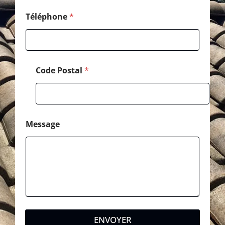
d
e
Téléphone
*
Code Postal
*
Message
ENVOYER