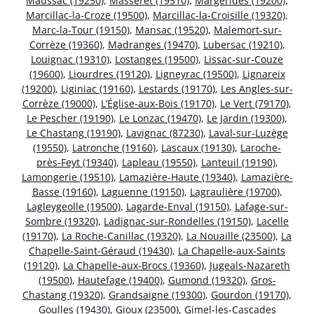
Maussac (19250)
,
Masseret (19510)
,
Margerides (19200)
,
Marcillac-la-Croze (19500)
,
Marcillac-la-Croisille (19320)
,
Marc-la-Tour (19150)
,
Mansac (19520)
,
Malemort-sur-
Corrèze (19360)
,
Madranges (19470)
,
Lubersac (19210)
,
Louignac (19310)
,
Lostanges (19500)
,
Lissac-sur-Couze
(19600)
,
Liourdres (19120)
,
Ligneyrac (19500)
,
Lignareix
(19200)
,
Liginiac (19160)
,
Lestards (19170)
,
Les Angles-sur-
Corrèze (19000)
,
L’Église-aux-Bois (19170)
,
Le Vert (79170)
,
Le Pescher (19190)
,
Le Lonzac (19470)
,
Le Jardin (19300)
,
Le Chastang (19190)
,
Lavignac (87230)
,
Laval-sur-Luzège
(19550)
,
Latronche (19160)
,
Lascaux (19130)
,
Laroche-
près-Feyt (19340)
,
Lapleau (19550)
,
Lanteuil (19190)
,
Lamongerie (19510)
,
Lamazière-Haute (19340)
,
Lamazière-
Basse (19160)
,
Laguenne (19150)
,
Lagraulière (19700)
,
Lagleygeolle (19500)
,
Lagarde-Enval (19150)
,
Lafage-sur-
Sombre (19320)
,
Ladignac-sur-Rondelles (19150)
,
Lacelle
(19170)
,
La Roche-Canillac (19320)
,
La Nouaille (23500)
,
La
Chapelle-Saint-Géraud (19430)
,
La Chapelle-aux-Saints
(19120)
,
La Chapelle-aux-Brocs (19360)
,
Jugeals-Nazareth
(19500)
,
Hautefage (19400)
,
Gumond (19320)
,
Gros-
Chastang (19320)
,
Grandsaigne (19300)
,
Gourdon (19170)
,
Goulles (19430)
,
Gioux (23500)
,
Gimel-les-Cascades