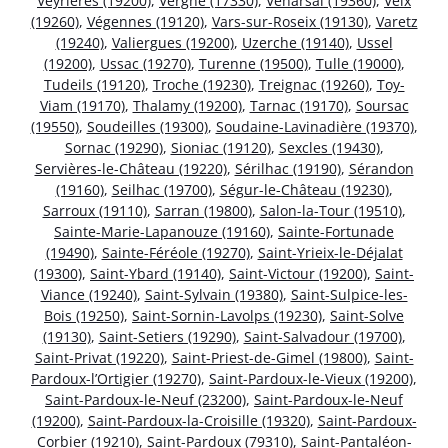
Veyrières (19200)
,
Vergne (17330)
,
Venarsal (19360)
,
Veix
(19260)
,
Végennes (19120)
,
Vars-sur-Roseix (19130)
,
Varetz
(19240)
,
Valiergues (19200)
,
Uzerche (19140)
,
Ussel
(19200)
,
Ussac (19270)
,
Turenne (19500)
,
Tulle (19000)
,
Tudeils (19120)
,
Troche (19230)
,
Treignac (19260)
,
Toy-
Viam (19170)
,
Thalamy (19200)
,
Tarnac (19170)
,
Soursac
(19550)
,
Soudeilles (19300)
,
Soudaine-Lavinadière (19370)
,
Sornac (19290)
,
Sioniac (19120)
,
Sexcles (19430)
,
Servières-le-Château (19220)
,
Sérilhac (19190)
,
Sérandon
(19160)
,
Seilhac (19700)
,
Ségur-le-Château (19230)
,
Sarroux (19110)
,
Sarran (19800)
,
Salon-la-Tour (19510)
,
Sainte-Marie-Lapanouze (19160)
,
Sainte-Fortunade
(19490)
,
Sainte-Féréole (19270)
,
Saint-Yrieix-le-Déjalat
(19300)
,
Saint-Ybard (19140)
,
Saint-Victour (19200)
,
Saint-
Viance (19240)
,
Saint-Sylvain (19380)
,
Saint-Sulpice-les-
Bois (19250)
,
Saint-Sornin-Lavolps (19230)
,
Saint-Solve
(19130)
,
Saint-Setiers (19290)
,
Saint-Salvadour (19700)
,
Saint-Privat (19220)
,
Saint-Priest-de-Gimel (19800)
,
Saint-
Pardoux-l’Ortigier (19270)
,
Saint-Pardoux-le-Vieux (19200)
,
Saint-Pardoux-le-Neuf (23200)
,
Saint-Pardoux-le-Neuf
(19200)
,
Saint-Pardoux-la-Croisille (19320)
,
Saint-Pardoux-
Corbier (19210)
,
Saint-Pardoux (79310)
,
Saint-Pantaléon-