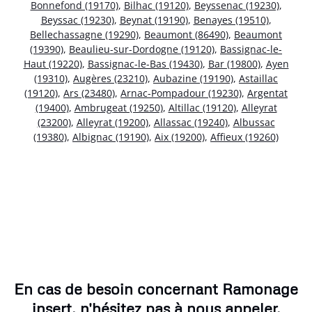
Bonnefond (19170)
,
Bilhac (19120)
,
Beyssenac (19230)
,
Beyssac (19230)
,
Beynat (19190)
,
Benayes (19510)
,
Bellechassagne (19290)
,
Beaumont (86490)
,
Beaumont
(19390)
,
Beaulieu-sur-Dordogne (19120)
,
Bassignac-le-
Haut (19220)
,
Bassignac-le-Bas (19430)
,
Bar (19800)
,
Ayen
(19310)
,
Augères (23210)
,
Aubazine (19190)
,
Astaillac
(19120)
,
Ars (23480)
,
Arnac-Pompadour (19230)
,
Argentat
(19400)
,
Ambrugeat (19250)
,
Altillac (19120)
,
Alleyrat
(23200)
,
Alleyrat (19200)
,
Allassac (19240)
,
Albussac
(19380)
,
Albignac (19190)
,
Aix (19200)
,
Affieux (19260)
En cas de besoin concernant Ramonage
insert, n'hésitez pas à nous appeler.