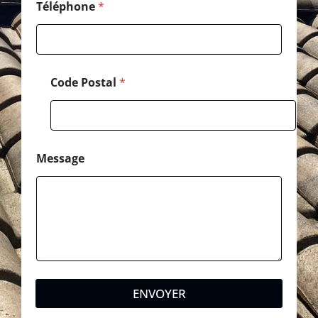
s
Téléphone
*
t
a
l
Code Postal
*
Message
ENVOYER