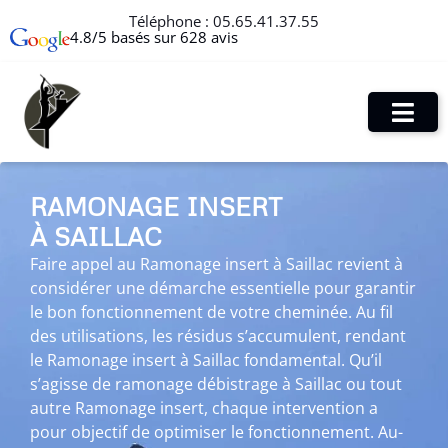
Téléphone :
05.65.41.37.55
4.8/5 basés sur 628 avis
RAMONAGE INSERT
À SAILLAC
Faire appel au Ramonage insert à Saillac revient à
considérer une démarche essentielle pour garantir
le bon fonctionnement de votre cheminée. Au fil
des utilisations, les résidus s’accumulent, rendant
le Ramonage insert à Saillac fondamental. Qu’il
s’agisse de ramonage débistrage à Saillac ou tout
autre Ramonage insert, chaque intervention a
pour objectif de optimiser le fonctionnement. Au-