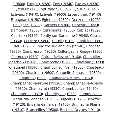
(19800)
,
Forgès (19380)
,
Feyt (19340)
,
Favars (19330)
,
Eyrein (19800)
,
Eygurande (19340)
,
Eyburie (19140)
,
Estivaux (19410)
,
Estivals (19600)
,
Espartignac (19140)
,
Espagnac (19150)
,
Égletons (19300)
,
Donzenac (19270)
,
Davignac (19250)
,
Darnets (19300)
,
Darazac (19220)
,
Dampniat (19360)
,
Curemonte (19500)
,
Cublac (19520)
,
Courteix (19340)
,
Couffy-sur-Sarsonne (19340)
,
Cosnac
(19360)
,
Corrèze (19800)
,
Cornil (19150)
,
Confolent-Port-
Dieu (19200)
,
Condat-sur-Ganaveix (19140)
,
Concèze
(19350)
,
Combressol (19250)
,
Collonges-la-Rouge (19500)
,
Clergoux (19320)
,
Chirac-Bellevue (19160)
,
Chenailler-
Mascheix (19120)
,
Chaveroche (19200)
,
Chavanac (19290)
,
Chaumeil (19390)
,
Chauffour-sur-Vell (19500)
,
Chasteaux
(19600)
,
Chartrier (19600)
,
Chapelle-Spinasse (19300)
,
Chanteix (19330)
,
Chanac-les-Mines (19150)
,
Champagnac-la-Prune (19320)
,
Champagnac-la-Noaille
(19320)
,
Chameyrat (19330)
,
Chamboulive (19450)
,
Chamberet (19370)
,
Chabrignac (19350)
,
Camps-Saint-
Mathurin-Léobazel (19430)
,
Bugeat (19170)
,
Brivezac
(19120)
,
Brive-la-Gaillarde (19100)
,
Brignac-la-Plaine
(19310)
,
Branceilles (19500)
,
Bort-les-Orgues (19110)
,