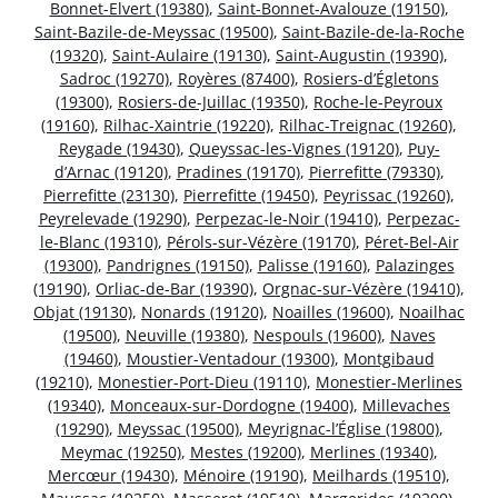
Bonnet-Elvert (19380)
,
Saint-Bonnet-Avalouze (19150)
,
Saint-Bazile-de-Meyssac (19500)
,
Saint-Bazile-de-la-Roche
(19320)
,
Saint-Aulaire (19130)
,
Saint-Augustin (19390)
,
Sadroc (19270)
,
Royères (87400)
,
Rosiers-d’Égletons
(19300)
,
Rosiers-de-Juillac (19350)
,
Roche-le-Peyroux
(19160)
,
Rilhac-Xaintrie (19220)
,
Rilhac-Treignac (19260)
,
Reygade (19430)
,
Queyssac-les-Vignes (19120)
,
Puy-
d’Arnac (19120)
,
Pradines (19170)
,
Pierrefitte (79330)
,
Pierrefitte (23130)
,
Pierrefitte (19450)
,
Peyrissac (19260)
,
Peyrelevade (19290)
,
Perpezac-le-Noir (19410)
,
Perpezac-
le-Blanc (19310)
,
Pérols-sur-Vézère (19170)
,
Péret-Bel-Air
(19300)
,
Pandrignes (19150)
,
Palisse (19160)
,
Palazinges
(19190)
,
Orliac-de-Bar (19390)
,
Orgnac-sur-Vézère (19410)
,
Objat (19130)
,
Nonards (19120)
,
Noailles (19600)
,
Noailhac
(19500)
,
Neuville (19380)
,
Nespouls (19600)
,
Naves
(19460)
,
Moustier-Ventadour (19300)
,
Montgibaud
(19210)
,
Monestier-Port-Dieu (19110)
,
Monestier-Merlines
(19340)
,
Monceaux-sur-Dordogne (19400)
,
Millevaches
(19290)
,
Meyssac (19500)
,
Meyrignac-l’Église (19800)
,
Meymac (19250)
,
Mestes (19200)
,
Merlines (19340)
,
Mercœur (19430)
,
Ménoire (19190)
,
Meilhards (19510)
,