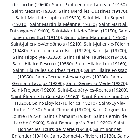
de-Larche (19600)
,
Saint-Pantaléon-de-Lapleau (19160)
,
Saint-Mexant (19330)
,
Saint-Merd-les-Oussines (19170)
,
Saint-Merd-de-Lapleau (19320)
,
Saint-Martin-Sepert
(19210)
,
Saint-Martin-la-Méanne (19320)
,
Saint-Martial-
Entraygues (19400)
,
Saint-Martial-de-Gimel (19150)
,
Saint-
Julien-près-Bort (19110)
,
Saint-Julien-Maumont (19500)
,
Saint-Julien-le-Vendômois (19210)
,
Saint-Julien-le-Pèlerin
(19430)
,
Saint-Julien-aux-Bois (19220)
,
Saint-Jal (19700)
,
Saint-Hippolyte (33330)
,
Saint-Hilaire-Taurieux (19400)
,
Saint-Hilaire-Peyroux (19560)
,
Saint-Hilaire-Luc (19160)
,
Saint-Hilaire-les-Courbes (19170)
,
Saint-Hilaire-Foissac
(19550)
,
Saint-Germain-les-Vergnes (19330)
,
Saint-
Germain-Lavolps (19290)
,
Saint-Geniez-ô-Merle (19220)
,
Saint-Fréjoux (19200)
,
Saint-Exupéry-les-Roches (19200)
,
Saint-Étienne-la-Geneste (19160)
,
Saint-Étienne-aux-Clos
(19200)
,
Saint-Éloy-les-Tuileries (19210)
,
Saint-Cyr-la-
Roche (19130)
,
Saint-Clément (19700)
,
Saint-Cirgues-la-
Loutre (19220)
,
Saint-Chamant (19380)
,
Saint-Cernin-de-
Larche (19600)
,
Saint-Bonnet-près-Bort (19200)
,
Saint-
Bonnet-les-Tours-de-Merle (19430)
,
Saint-Bonnet-
l’Enfantier (19410)
,
Saint-Bonnet-la-Rivière (19130)
,
Saint-