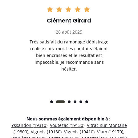
Clément Girard
28 août 2025
e
Très satisfait du ramonage débistrage
née.
réalisé chez moi. Les conduits étaient
déb
et
bien encrassés et le résultat est
ret
 et
impeccable. Je recommande sans
hésiter.
Nous sommes également disponible à
:
Yssandon (19310)
,
Voutezac (19130)
,
Vitrac-sur-Montane
(19800)
,
Vignols (19130)
,
Vigeois (19410)
,
Viam (19170)
,