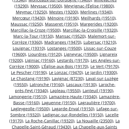
(19290)
,
Meyssac (19500)
,
Meyrignac-l’Église (19800)
,
Meymac (19250)
,
Mestes (19200)
,
Merlines (19340)
,
Mercœur (19430)
,
Ménoire (19190)
,
Meilhards (19510)
,
Maussac (19250)
,
Masseret (19510)
,
Margerides (19200)
,
Marcillac-la-Croze (19500)
,
Marcillac-la-Croisille (19320)
,
Marc-la-Tour (19150)
,
Mansac (19520)
,
Malemort-sur-
Corrèze (19360)
,
Madranges (19470)
,
Lubersac (19210)
,
Louignac (19310)
,
Lostanges (19500)
,
Lissac-sur-Couze
(19600)
,
Liourdres (19120)
,
Ligneyrac (19500)
,
Lignareix
(19200)
,
Liginiac (19160)
,
Lestards (19170)
,
Les Angles-sur-
Corrèze (19000)
,
L’Église-aux-Bois (19170)
,
Le Vert (79170)
,
Le Pescher (19190)
,
Le Lonzac (19470)
,
Le Jardin (19300)
,
Le Chastang (19190)
,
Lavignac (87230)
,
Laval-sur-Luzège
(19550)
,
Latronche (19160)
,
Lascaux (19130)
,
Laroche-
près-Feyt (19340)
,
Lapleau (19550)
,
Lanteuil (19190)
,
Lamongerie (19510)
,
Lamazière-Haute (19340)
,
Lamazière-
Basse (19160)
,
Laguenne (19150)
,
Lagraulière (19700)
,
Lagleygeolle (19500)
,
Lagarde-Enval (19150)
,
Lafage-sur-
Sombre (19320)
,
Ladignac-sur-Rondelles (19150)
,
Lacelle
(19170)
,
La Roche-Canillac (19320)
,
La Nouaille (23500)
,
La
Chapelle-Saint-Géraud (19430)
,
La Chapelle-aux-Saints