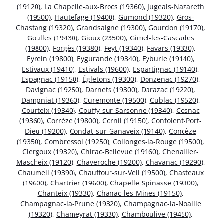
(19120)
,
La Chapelle-aux-Brocs (19360)
,
Jugeals-Nazareth
(19500)
,
Hautefage (19400)
,
Gumond (19320)
,
Gros-
Chastang (19320)
,
Grandsaigne (19300)
,
Gourdon (19170)
,
Goulles (19430)
,
Gioux (23500)
,
Gimel-les-Cascades
(19800)
,
Forgès (19380)
,
Feyt (19340)
,
Favars (19330)
,
Eyrein (19800)
,
Eygurande (19340)
,
Eyburie (19140)
,
Estivaux (19410)
,
Estivals (19600)
,
Espartignac (19140)
,
Espagnac (19150)
,
Égletons (19300)
,
Donzenac (19270)
,
Davignac (19250)
,
Darnets (19300)
,
Darazac (19220)
,
Dampniat (19360)
,
Curemonte (19500)
,
Cublac (19520)
,
Courteix (19340)
,
Couffy-sur-Sarsonne (19340)
,
Cosnac
(19360)
,
Corrèze (19800)
,
Cornil (19150)
,
Confolent-Port-
Dieu (19200)
,
Condat-sur-Ganaveix (19140)
,
Concèze
(19350)
,
Combressol (19250)
,
Collonges-la-Rouge (19500)
,
Clergoux (19320)
,
Chirac-Bellevue (19160)
,
Chenailler-
Mascheix (19120)
,
Chaveroche (19200)
,
Chavanac (19290)
,
Chaumeil (19390)
,
Chauffour-sur-Vell (19500)
,
Chasteaux
(19600)
,
Chartrier (19600)
,
Chapelle-Spinasse (19300)
,
Chanteix (19330)
,
Chanac-les-Mines (19150)
,
Champagnac-la-Prune (19320)
,
Champagnac-la-Noaille
(19320)
,
Chameyrat (19330)
,
Chamboulive (19450)
,