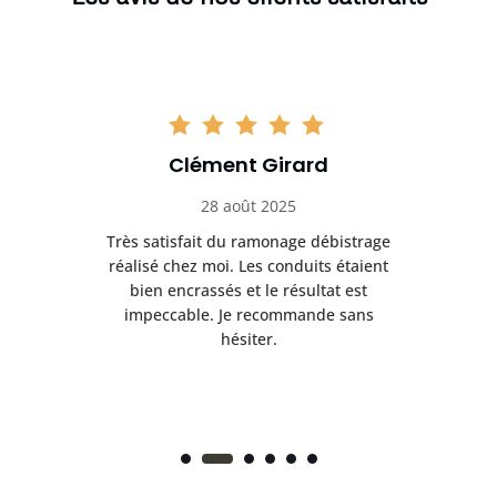
Clément Girard
28 août 2025
e
Très satisfait du ramonage débistrage
née.
réalisé chez moi. Les conduits étaient
déb
et
bien encrassés et le résultat est
ret
 et
impeccable. Je recommande sans
hésiter.