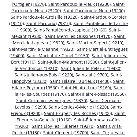
l’Ortigier (19270)
,
Saint-Pardoux-le-Vieux (19200)
,
Saint-
Pardoux-le-Neuf (23200)
,
Saint-Pardoux-le-Neuf (19200)
,
Saint-Pardoux-la-Croisille (19320)
,
Saint-Pardoux-Corbier
(19210)
,
Saint-Pardoux (79310)
,
Saint-Pantaléon-de-Larche
(19600)
,
Saint-Pantaléon-de-Lapleau (19160)
,
Saint-
Mexant (19330)
,
Saint-Merd-les-Oussines (19170)
,
Saint-
Merd-de-Lapleau (19320)
,
Saint-Martin-Sepert (19210)
,
Saint-Martin-la-Méanne (19320)
,
Saint-Martial-Entraygues
(19400)
,
Saint-Martial-de-Gimel (19150)
,
Saint-Julien-près-
Bort (19110)
,
Saint-Julien-Maumont (19500)
,
Saint-Julien-
le-Vendômois (19210)
,
Saint-Julien-le-Pèlerin (19430)
,
Saint-Julien-aux-Bois (19220)
,
Saint-Jal (19700)
,
Saint-
Hippolyte (33330)
,
Saint-Hilaire-Taurieux (19400)
,
Saint-
Hilaire-Peyroux (19560)
,
Saint-Hilaire-Luc (19160)
,
Saint-
Hilaire-les-Courbes (19170)
,
Saint-Hilaire-Foissac (19550)
,
Saint-Germain-les-Vergnes (19330)
,
Saint-Germain-
Lavolps (19290)
,
Saint-Geniez-ô-Merle (19220)
,
Saint-
Fréjoux (19200)
,
Saint-Exupéry-les-Roches (19200)
,
Saint-
Étienne-la-Geneste (19160)
,
Saint-Étienne-aux-Clos
(19200)
,
Saint-Éloy-les-Tuileries (19210)
,
Saint-Cyr-la-
Roche (19130)
,
Saint-Clément (19700)
,
Saint-Cirgues-la-