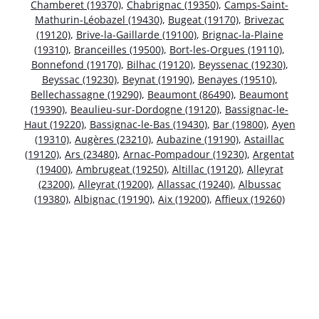
Chamberet (19370)
,
Chabrignac (19350)
,
Camps-Saint-
Mathurin-Léobazel (19430)
,
Bugeat (19170)
,
Brivezac
(19120)
,
Brive-la-Gaillarde (19100)
,
Brignac-la-Plaine
(19310)
,
Branceilles (19500)
,
Bort-les-Orgues (19110)
,
Bonnefond (19170)
,
Bilhac (19120)
,
Beyssenac (19230)
,
Beyssac (19230)
,
Beynat (19190)
,
Benayes (19510)
,
Bellechassagne (19290)
,
Beaumont (86490)
,
Beaumont
(19390)
,
Beaulieu-sur-Dordogne (19120)
,
Bassignac-le-
Haut (19220)
,
Bassignac-le-Bas (19430)
,
Bar (19800)
,
Ayen
(19310)
,
Augères (23210)
,
Aubazine (19190)
,
Astaillac
(19120)
,
Ars (23480)
,
Arnac-Pompadour (19230)
,
Argentat
(19400)
,
Ambrugeat (19250)
,
Altillac (19120)
,
Alleyrat
(23200)
,
Alleyrat (19200)
,
Allassac (19240)
,
Albussac
(19380)
,
Albignac (19190)
,
Aix (19200)
,
Affieux (19260)