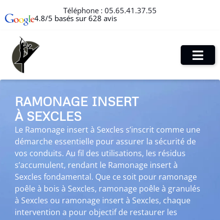
Téléphone :
05.65.41.37.55
4.8/5 basés sur 628 avis
RAMONAGE INSERT
À SEXCLES
Le Ramonage insert à Sexcles s’inscrit comme une
démarche essentielle pour assurer la sécurité de
vos conduits. Au fil des utilisations, les résidus
s’accumulent, rendant le Ramonage insert à
Sexcles fondamental. Que ce soit pour ramonage
poêle à bois à Sexcles, ramonage poêle à granulés
à Sexcles ou ramonage insert à Sexcles, chaque
intervention a pour objectif de restaurer les