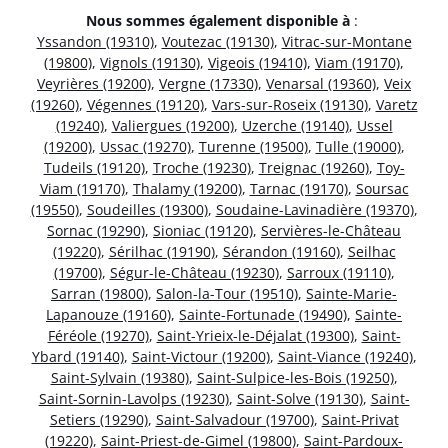
Nous sommes également disponible à
:
Yssandon (19310)
,
Voutezac (19130)
,
Vitrac-sur-Montane
(19800)
,
Vignols (19130)
,
Vigeois (19410)
,
Viam (19170)
,
Veyrières (19200)
,
Vergne (17330)
,
Venarsal (19360)
,
Veix
(19260)
,
Végennes (19120)
,
Vars-sur-Roseix (19130)
,
Varetz
(19240)
,
Valiergues (19200)
,
Uzerche (19140)
,
Ussel
(19200)
,
Ussac (19270)
,
Turenne (19500)
,
Tulle (19000)
,
Tudeils (19120)
,
Troche (19230)
,
Treignac (19260)
,
Toy-
Viam (19170)
,
Thalamy (19200)
,
Tarnac (19170)
,
Soursac
(19550)
,
Soudeilles (19300)
,
Soudaine-Lavinadière (19370)
,
Sornac (19290)
,
Sioniac (19120)
,
Servières-le-Château
(19220)
,
Sérilhac (19190)
,
Sérandon (19160)
,
Seilhac
(19700)
,
Ségur-le-Château (19230)
,
Sarroux (19110)
,
Sarran (19800)
,
Salon-la-Tour (19510)
,
Sainte-Marie-
Lapanouze (19160)
,
Sainte-Fortunade (19490)
,
Sainte-
Féréole (19270)
,
Saint-Yrieix-le-Déjalat (19300)
,
Saint-
Ybard (19140)
,
Saint-Victour (19200)
,
Saint-Viance (19240)
,
Saint-Sylvain (19380)
,
Saint-Sulpice-les-Bois (19250)
,
Saint-Sornin-Lavolps (19230)
,
Saint-Solve (19130)
,
Saint-
Setiers (19290)
,
Saint-Salvadour (19700)
,
Saint-Privat
(19220)
,
Saint-Priest-de-Gimel (19800)
,
Saint-Pardoux-