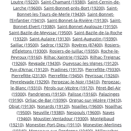
Loutre (19220)
,
Saint-Chamant (19380)
,
Saint-Cernin-de-
Larche (19600)
,
Saint-Bonnet-près-Bort (19200)
,
Saint-
Bonnet-les-Tours-de-Merle (19430)
,
Saint-Bonnet-
l’Enfantier (19410)
,
Saint-Bonnet-la-Rivière (19130)
,
Saint-
Bonnet-Elvert (19380)
,
Saint-Bonnet-Avalouze (19150)
,
Saint-Bazile-de-Meyssac (19500)
,
Saint-Bazile-de-la-Roche
(19320)
,
Saint-Aulaire (19130)
,
Saint-Augustin (19390)
,
Saillac (19500)
,
Sadroc (19270)
,
Royères (87400)
,
Rosiers-
d’Égletons (19300)
,
Rosiers-de-Juillac (19350)
,
Roche-le-
Peyroux (19160)
,
Rilhac-Xaintrie (19220)
,
Rilhac-Treignac
(19260)
,
Reygade (19430)
,
Queyssac-les-Vignes (19120)
,
Puy-d’Arnac (19120)
,
Pradines (19170)
,
Pierrefitte (79330)
,
Pierrefitte (23130)
,
Pierrefitte (19450)
,
Peyrissac (19260)
,
Peyrelevade (19290)
,
Perpezac-le-Noir (19410)
,
Perpezac-
le-Blanc (19310)
,
Pérols-sur-Vézère (19170)
,
Péret-Bel-Air
(19300)
,
Pandrignes (19150)
,
Palisse (19160)
,
Palazinges
(19190)
,
Orliac-de-Bar (19390)
,
Orgnac-sur-Vézère (19410)
,
Objat (19130)
,
Nonards (19120)
,
Noailles (19600)
,
Noailhac
(19500)
,
Neuville (19380)
,
Nespouls (19600)
,
Naves
(19460)
,
Moustier-Ventadour (19300)
,
Montgibaud
(19210)
,
Monestier-Port-Dieu (19110)
,
Monestier-Merlines
(19340)
,
Monceaux-sur-Dordogne (19400)
,
Millevaches