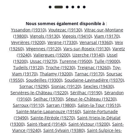
Nous sommes également disponible à
:
Yssandon (19310)
,
Voutezac (19130)
,
Vitrac-sur-Montane
(19800)
,
Vignols (19130)
,
Vigeois (19410)
,
Viam (19170)
,
Veyrières (19200)
,
Vergne (17330)
,
Venarsal (19360)
,
Veix
(19260)
,
Végennes (19120)
,
Vars-sur-Roseix (19130)
,
Varetz
(19240)
,
Valiergues (19200)
,
Uzerche (19140)
,
Ussel
(19200)
,
Ussac (19270)
,
Turenne (19500)
,
Tulle (19000)
,
Tudeils (19120)
,
Troche (19230)
,
Treignac (19260)
,
Toy-
Viam (19170)
,
Thalamy (19200)
,
Tarnac (19170)
,
Soursac
(19550)
,
Soudeilles (19300)
,
Soudaine-Lavinadière (19370)
,
Sornac (19290)
,
Sioniac (19120)
,
Sexcles (19430)
,
Servières-le-Château (19220)
,
Sérilhac (19190)
,
Sérandon
(19160)
,
Seilhac (19700)
,
Ségur-le-Château (19230)
,
Sarroux (19110)
,
Sarran (19800)
,
Salon-la-Tour (19510)
,
Sainte-Marie-Lapanouze (19160)
,
Sainte-Fortunade
(19490)
,
Sainte-Féréole (19270)
,
Saint-Yrieix-le-Déjalat
(19300)
,
Saint-Ybard (19140)
,
Saint-Victour (19200)
,
Saint-
Viance (19240)
,
Saint-Sylvain (19380)
,
Saint-Sulpice-les-