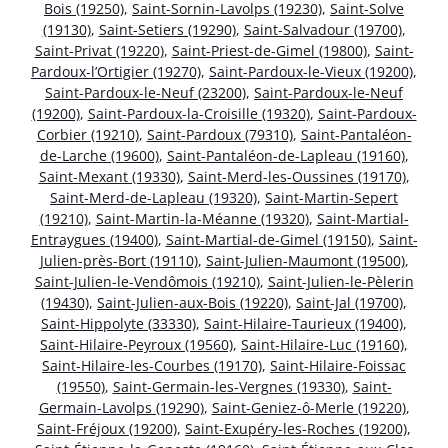
Bois (19250)
,
Saint-Sornin-Lavolps (19230)
,
Saint-Solve
(19130)
,
Saint-Setiers (19290)
,
Saint-Salvadour (19700)
,
Saint-Privat (19220)
,
Saint-Priest-de-Gimel (19800)
,
Saint-
Pardoux-l’Ortigier (19270)
,
Saint-Pardoux-le-Vieux (19200)
,
Saint-Pardoux-le-Neuf (23200)
,
Saint-Pardoux-le-Neuf
(19200)
,
Saint-Pardoux-la-Croisille (19320)
,
Saint-Pardoux-
Corbier (19210)
,
Saint-Pardoux (79310)
,
Saint-Pantaléon-
de-Larche (19600)
,
Saint-Pantaléon-de-Lapleau (19160)
,
Saint-Mexant (19330)
,
Saint-Merd-les-Oussines (19170)
,
Saint-Merd-de-Lapleau (19320)
,
Saint-Martin-Sepert
(19210)
,
Saint-Martin-la-Méanne (19320)
,
Saint-Martial-
Entraygues (19400)
,
Saint-Martial-de-Gimel (19150)
,
Saint-
Julien-près-Bort (19110)
,
Saint-Julien-Maumont (19500)
,
Saint-Julien-le-Vendômois (19210)
,
Saint-Julien-le-Pèlerin
(19430)
,
Saint-Julien-aux-Bois (19220)
,
Saint-Jal (19700)
,
Saint-Hippolyte (33330)
,
Saint-Hilaire-Taurieux (19400)
,
Saint-Hilaire-Peyroux (19560)
,
Saint-Hilaire-Luc (19160)
,
Saint-Hilaire-les-Courbes (19170)
,
Saint-Hilaire-Foissac
(19550)
,
Saint-Germain-les-Vergnes (19330)
,
Saint-
Germain-Lavolps (19290)
,
Saint-Geniez-ô-Merle (19220)
,
Saint-Fréjoux (19200)
,
Saint-Exupéry-les-Roches (19200)
,