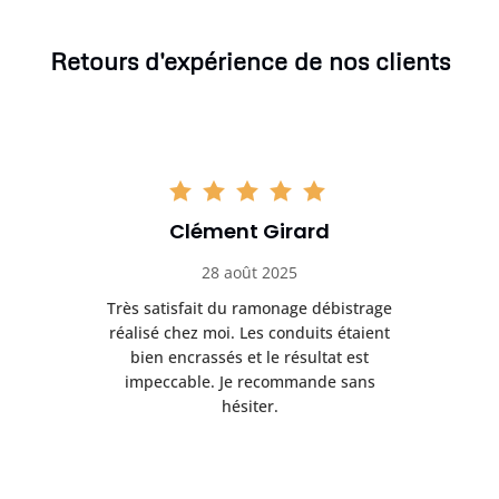
Retours d'expérience de nos clients
Clément Girard
28 août 2025
e
Très satisfait du ramonage débistrage
née.
réalisé chez moi. Les conduits étaient
déb
et
bien encrassés et le résultat est
ret
 et
impeccable. Je recommande sans
hésiter.