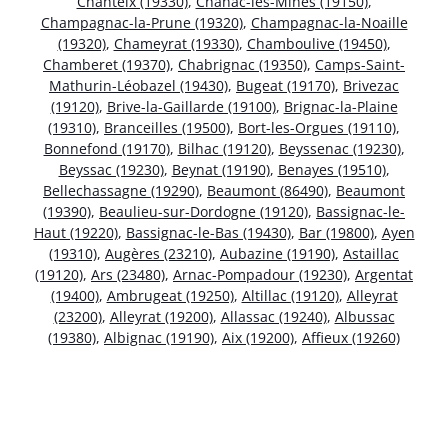
Chanteix (19330)
,
Chanac-les-Mines (19150)
,
Champagnac-la-Prune (19320)
,
Champagnac-la-Noaille
(19320)
,
Chameyrat (19330)
,
Chamboulive (19450)
,
Chamberet (19370)
,
Chabrignac (19350)
,
Camps-Saint-
Mathurin-Léobazel (19430)
,
Bugeat (19170)
,
Brivezac
(19120)
,
Brive-la-Gaillarde (19100)
,
Brignac-la-Plaine
(19310)
,
Branceilles (19500)
,
Bort-les-Orgues (19110)
,
Bonnefond (19170)
,
Bilhac (19120)
,
Beyssenac (19230)
,
Beyssac (19230)
,
Beynat (19190)
,
Benayes (19510)
,
Bellechassagne (19290)
,
Beaumont (86490)
,
Beaumont
(19390)
,
Beaulieu-sur-Dordogne (19120)
,
Bassignac-le-
Haut (19220)
,
Bassignac-le-Bas (19430)
,
Bar (19800)
,
Ayen
(19310)
,
Augères (23210)
,
Aubazine (19190)
,
Astaillac
(19120)
,
Ars (23480)
,
Arnac-Pompadour (19230)
,
Argentat
(19400)
,
Ambrugeat (19250)
,
Altillac (19120)
,
Alleyrat
(23200)
,
Alleyrat (19200)
,
Allassac (19240)
,
Albussac
(19380)
,
Albignac (19190)
,
Aix (19200)
,
Affieux (19260)