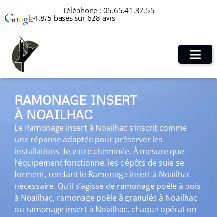
Téléphone :
05.65.41.37.55
4.8/5 basés sur 628 avis
RAMONAGE INSERT
À NOAILHAC
Le Ramonage insert à Noailhac s’inscrit comme
une réponse adaptée pour préserver les
installations de votre cheminée. À mesure que
l’équipement fonctionne, les dépôts de suie se
forment, rendant le Ramonage insert à Noailhac
nécessaire. Qu’il s’agisse de ramonage poêle à bois
à Noailhac, ramonage poêle à granulés à Noailhac
ou ramonage insert à Noailhac, chaque opération