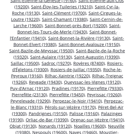
Saint-Étienne-la-Geneste (19160)
,
Saint-Étienne-aux-Clos
(19200)
,
Saint-Éloy-les-Tuileries (19210)
,
Saint-Cyr-la-
Roche (19130)
,
Saint-Clément (19700)
,
Saint-Cirgues-la-
Loutre (19220)
,
Saint-Chamant (19380)
,
Saint-Cernin-de-
Larche (19600)
,
Saint-Bonnet-près-Bort (19200)
,
Saint-
Bonnet-les-Tours-de-Merle (19430)
,
Saint-Bonnet-
l’Enfantier (19410)
,
Saint-Bonnet-la-Rivière (19130)
,
Saint-
Bonnet-Elvert (19380)
,
Saint-Bonnet-Avalouze (19150)
,
Saint-Bazile-de-Meyssac (19500)
,
Saint-Bazile-de-la-Roche
(19320)
,
Saint-Aulaire (19130)
,
Saint-Augustin (19390)
,
Saillac (19500)
,
Sadroc (19270)
,
Royères (87400)
,
Rosiers-
d’Égletons (19300)
,
Rosiers-de-Juillac (19350)
,
Roche-le-
Peyroux (19160)
,
Rilhac-Xaintrie (19220)
,
Rilhac-Treignac
(19260)
,
Reygade (19430)
,
Queyssac-les-Vignes (19120)
,
Puy-d’Arnac (19120)
,
Pradines (19170)
,
Pierrefitte (79330)
,
Pierrefitte (23130)
,
Pierrefitte (19450)
,
Peyrissac (19260)
,
Peyrelevade (19290)
,
Perpezac-le-Noir (19410)
,
Perpezac-
le-Blanc (19310)
,
Pérols-sur-Vézère (19170)
,
Péret-Bel-Air
(19300)
,
Pandrignes (19150)
,
Palisse (19160)
,
Palazinges
(19190)
,
Orliac-de-Bar (19390)
,
Orgnac-sur-Vézère (19410)
,
Objat (19130)
,
Nonards (19120)
,
Noailles (19600)
,
Neuville
(19380)
,
Nespouls (19600)
,
Naves (19460)
,
Moustier-