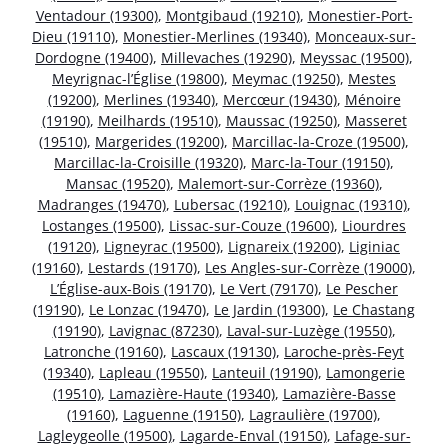
Ventadour (19300)
,
Montgibaud (19210)
,
Monestier-Port-
Dieu (19110)
,
Monestier-Merlines (19340)
,
Monceaux-sur-
Dordogne (19400)
,
Millevaches (19290)
,
Meyssac (19500)
,
Meyrignac-l’Église (19800)
,
Meymac (19250)
,
Mestes
(19200)
,
Merlines (19340)
,
Mercœur (19430)
,
Ménoire
(19190)
,
Meilhards (19510)
,
Maussac (19250)
,
Masseret
(19510)
,
Margerides (19200)
,
Marcillac-la-Croze (19500)
,
Marcillac-la-Croisille (19320)
,
Marc-la-Tour (19150)
,
Mansac (19520)
,
Malemort-sur-Corrèze (19360)
,
Madranges (19470)
,
Lubersac (19210)
,
Louignac (19310)
,
Lostanges (19500)
,
Lissac-sur-Couze (19600)
,
Liourdres
(19120)
,
Ligneyrac (19500)
,
Lignareix (19200)
,
Liginiac
(19160)
,
Lestards (19170)
,
Les Angles-sur-Corrèze (19000)
,
L’Église-aux-Bois (19170)
,
Le Vert (79170)
,
Le Pescher
(19190)
,
Le Lonzac (19470)
,
Le Jardin (19300)
,
Le Chastang
(19190)
,
Lavignac (87230)
,
Laval-sur-Luzège (19550)
,
Latronche (19160)
,
Lascaux (19130)
,
Laroche-près-Feyt
(19340)
,
Lapleau (19550)
,
Lanteuil (19190)
,
Lamongerie
(19510)
,
Lamazière-Haute (19340)
,
Lamazière-Basse
(19160)
,
Laguenne (19150)
,
Lagraulière (19700)
,
Lagleygeolle (19500)
,
Lagarde-Enval (19150)
,
Lafage-sur-