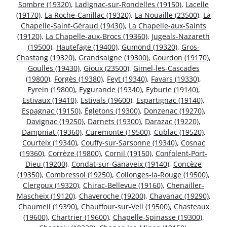
Sombre (19320)
,
Ladignac-sur-Rondelles (19150)
,
Lacelle
(19170)
,
La Roche-Canillac (19320)
,
La Nouaille (23500)
,
La
Chapelle-Saint-Géraud (19430)
,
La Chapelle-aux-Saints
(19120)
,
La Chapelle-aux-Brocs (19360)
,
Jugeals-Nazareth
(19500)
,
Hautefage (19400)
,
Gumond (19320)
,
Gros-
Chastang (19320)
,
Grandsaigne (19300)
,
Gourdon (19170)
,
Goulles (19430)
,
Gioux (23500)
,
Gimel-les-Cascades
(19800)
,
Forgès (19380)
,
Feyt (19340)
,
Favars (19330)
,
Eyrein (19800)
,
Eygurande (19340)
,
Eyburie (19140)
,
Estivaux (19410)
,
Estivals (19600)
,
Espartignac (19140)
,
Espagnac (19150)
,
Égletons (19300)
,
Donzenac (19270)
,
Davignac (19250)
,
Darnets (19300)
,
Darazac (19220)
,
Dampniat (19360)
,
Curemonte (19500)
,
Cublac (19520)
,
Courteix (19340)
,
Couffy-sur-Sarsonne (19340)
,
Cosnac
(19360)
,
Corrèze (19800)
,
Cornil (19150)
,
Confolent-Port-
Dieu (19200)
,
Condat-sur-Ganaveix (19140)
,
Concèze
(19350)
,
Combressol (19250)
,
Collonges-la-Rouge (19500)
,
Clergoux (19320)
,
Chirac-Bellevue (19160)
,
Chenailler-
Mascheix (19120)
,
Chaveroche (19200)
,
Chavanac (19290)
,
Chaumeil (19390)
,
Chauffour-sur-Vell (19500)
,
Chasteaux
(19600)
,
Chartrier (19600)
,
Chapelle-Spinasse (19300)
,