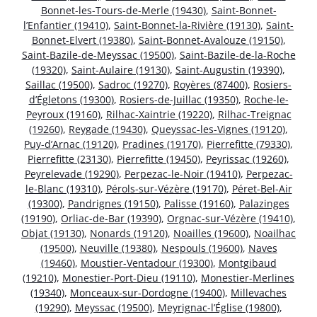
Bonnet-les-Tours-de-Merle (19430)
,
Saint-Bonnet-
l’Enfantier (19410)
,
Saint-Bonnet-la-Rivière (19130)
,
Saint-
Bonnet-Elvert (19380)
,
Saint-Bonnet-Avalouze (19150)
,
Saint-Bazile-de-Meyssac (19500)
,
Saint-Bazile-de-la-Roche
(19320)
,
Saint-Aulaire (19130)
,
Saint-Augustin (19390)
,
Saillac (19500)
,
Sadroc (19270)
,
Royères (87400)
,
Rosiers-
d’Égletons (19300)
,
Rosiers-de-Juillac (19350)
,
Roche-le-
Peyroux (19160)
,
Rilhac-Xaintrie (19220)
,
Rilhac-Treignac
(19260)
,
Reygade (19430)
,
Queyssac-les-Vignes (19120)
,
Puy-d’Arnac (19120)
,
Pradines (19170)
,
Pierrefitte (79330)
,
Pierrefitte (23130)
,
Pierrefitte (19450)
,
Peyrissac (19260)
,
Peyrelevade (19290)
,
Perpezac-le-Noir (19410)
,
Perpezac-
le-Blanc (19310)
,
Pérols-sur-Vézère (19170)
,
Péret-Bel-Air
(19300)
,
Pandrignes (19150)
,
Palisse (19160)
,
Palazinges
(19190)
,
Orliac-de-Bar (19390)
,
Orgnac-sur-Vézère (19410)
,
Objat (19130)
,
Nonards (19120)
,
Noailles (19600)
,
Noailhac
(19500)
,
Neuville (19380)
,
Nespouls (19600)
,
Naves
(19460)
,
Moustier-Ventadour (19300)
,
Montgibaud
(19210)
,
Monestier-Port-Dieu (19110)
,
Monestier-Merlines
(19340)
,
Monceaux-sur-Dordogne (19400)
,
Millevaches
(19290)
,
Meyssac (19500)
,
Meyrignac-l’Église (19800)
,