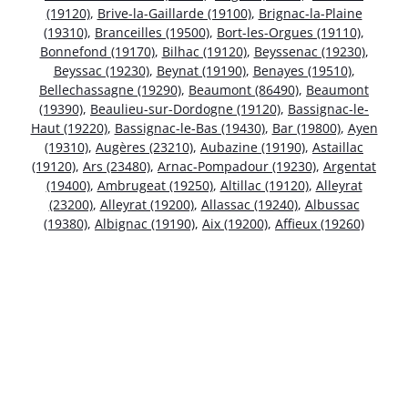
(19120)
,
Brive-la-Gaillarde (19100)
,
Brignac-la-Plaine
(19310)
,
Branceilles (19500)
,
Bort-les-Orgues (19110)
,
Bonnefond (19170)
,
Bilhac (19120)
,
Beyssenac (19230)
,
Beyssac (19230)
,
Beynat (19190)
,
Benayes (19510)
,
Bellechassagne (19290)
,
Beaumont (86490)
,
Beaumont
(19390)
,
Beaulieu-sur-Dordogne (19120)
,
Bassignac-le-
Haut (19220)
,
Bassignac-le-Bas (19430)
,
Bar (19800)
,
Ayen
(19310)
,
Augères (23210)
,
Aubazine (19190)
,
Astaillac
(19120)
,
Ars (23480)
,
Arnac-Pompadour (19230)
,
Argentat
(19400)
,
Ambrugeat (19250)
,
Altillac (19120)
,
Alleyrat
(23200)
,
Alleyrat (19200)
,
Allassac (19240)
,
Albussac
(19380)
,
Albignac (19190)
,
Aix (19200)
,
Affieux (19260)