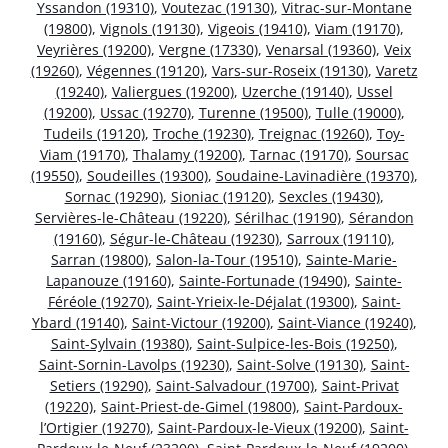
Yssandon (19310)
,
Voutezac (19130)
,
Vitrac-sur-Montane
(19800)
,
Vignols (19130)
,
Vigeois (19410)
,
Viam (19170)
,
Veyrières (19200)
,
Vergne (17330)
,
Venarsal (19360)
,
Veix
(19260)
,
Végennes (19120)
,
Vars-sur-Roseix (19130)
,
Varetz
(19240)
,
Valiergues (19200)
,
Uzerche (19140)
,
Ussel
(19200)
,
Ussac (19270)
,
Turenne (19500)
,
Tulle (19000)
,
Tudeils (19120)
,
Troche (19230)
,
Treignac (19260)
,
Toy-
Viam (19170)
,
Thalamy (19200)
,
Tarnac (19170)
,
Soursac
(19550)
,
Soudeilles (19300)
,
Soudaine-Lavinadière (19370)
,
Sornac (19290)
,
Sioniac (19120)
,
Sexcles (19430)
,
Servières-le-Château (19220)
,
Sérilhac (19190)
,
Sérandon
(19160)
,
Ségur-le-Château (19230)
,
Sarroux (19110)
,
Sarran (19800)
,
Salon-la-Tour (19510)
,
Sainte-Marie-
Lapanouze (19160)
,
Sainte-Fortunade (19490)
,
Sainte-
Féréole (19270)
,
Saint-Yrieix-le-Déjalat (19300)
,
Saint-
Ybard (19140)
,
Saint-Victour (19200)
,
Saint-Viance (19240)
,
Saint-Sylvain (19380)
,
Saint-Sulpice-les-Bois (19250)
,
Saint-Sornin-Lavolps (19230)
,
Saint-Solve (19130)
,
Saint-
Setiers (19290)
,
Saint-Salvadour (19700)
,
Saint-Privat
(19220)
,
Saint-Priest-de-Gimel (19800)
,
Saint-Pardoux-
l’Ortigier (19270)
,
Saint-Pardoux-le-Vieux (19200)
,
Saint-