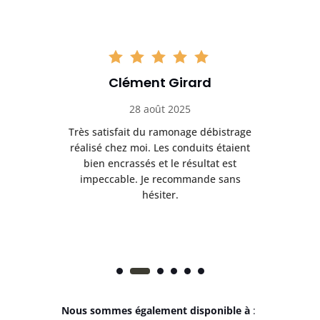
Clément Girard
28 août 2025
e
Très satisfait du ramonage débistrage
née.
réalisé chez moi. Les conduits étaient
déb
et
bien encrassés et le résultat est
ret
 et
impeccable. Je recommande sans
hésiter.
Nous sommes également disponible à
: