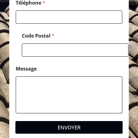
p
Téléphone
*
h
o
n
e
Code Postal
*
Message
ENVOYER