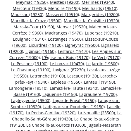
Meymac (19250)
,
Mestes (19200)
,
Merlines (19340)
,
Mercœur (19430)
,
Ménoire (19190)
,
Meilhards (19510)
,
Maussac (19250)
,
Masseret (19510)
,
Margerides (19200)
,
Marcillac-la-Croze (19500)
,
Marcillac-la-Croisille (19320)
,
Marc-la-Tour (19150)
,
Mansac (19520)
,
Malemort-sur-
Corrèze (19360)
,
Madranges (19470)
,
Lubersac (19210)
,
Louignac (19310)
,
Lostanges (19500)
,
Lissac-sur-Couze
(19600)
,
Liourdres (19120)
,
Ligneyrac (19500)
,
Lignareix
(19200)
,
Liginiac (19160)
,
Lestards (19170)
,
Les Angles-sur-
Corrèze (19000)
,
L’Église-aux-Bois (19170)
,
Le Vert (79170)
,
Le Pescher (19190)
,
Le Lonzac (19470)
,
Le Jardin (19300)
,
Le Chastang (19190)
,
Lavignac (87230)
,
Laval-sur-Luzège
(19550)
,
Latronche (19160)
,
Lascaux (19130)
,
Laroche-
près-Feyt (19340)
,
Lapleau (19550)
,
Lanteuil (19190)
,
Lamongerie (19510)
,
Lamazière-Haute (19340)
,
Lamazière-
Basse (19160)
,
Laguenne (19150)
,
Lagraulière (19700)
,
Lagleygeolle (19500)
,
Lagarde-Enval (19150)
,
Lafage-sur-
Sombre (19320)
,
Ladignac-sur-Rondelles (19150)
,
Lacelle
(19170)
,
La Roche-Canillac (19320)
,
La Nouaille (23500)
,
La
Chapelle-Saint-Géraud (19430)
,
La Chapelle-aux-Saints
(19120)
,
La Chapelle-aux-Brocs (19360)
,
Jugeals-Nazareth