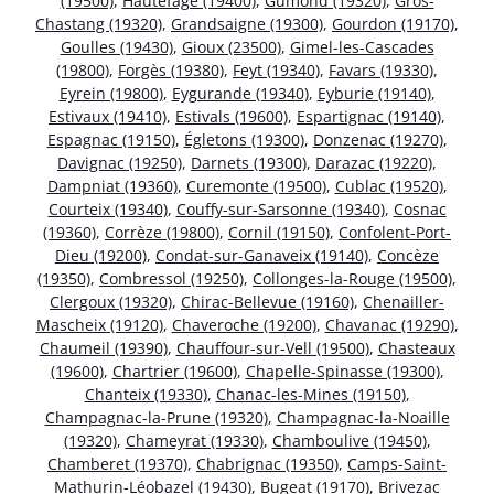
(19500)
,
Hautefage (19400)
,
Gumond (19320)
,
Gros-
Chastang (19320)
,
Grandsaigne (19300)
,
Gourdon (19170)
,
Goulles (19430)
,
Gioux (23500)
,
Gimel-les-Cascades
(19800)
,
Forgès (19380)
,
Feyt (19340)
,
Favars (19330)
,
Eyrein (19800)
,
Eygurande (19340)
,
Eyburie (19140)
,
Estivaux (19410)
,
Estivals (19600)
,
Espartignac (19140)
,
Espagnac (19150)
,
Égletons (19300)
,
Donzenac (19270)
,
Davignac (19250)
,
Darnets (19300)
,
Darazac (19220)
,
Dampniat (19360)
,
Curemonte (19500)
,
Cublac (19520)
,
Courteix (19340)
,
Couffy-sur-Sarsonne (19340)
,
Cosnac
(19360)
,
Corrèze (19800)
,
Cornil (19150)
,
Confolent-Port-
Dieu (19200)
,
Condat-sur-Ganaveix (19140)
,
Concèze
(19350)
,
Combressol (19250)
,
Collonges-la-Rouge (19500)
,
Clergoux (19320)
,
Chirac-Bellevue (19160)
,
Chenailler-
Mascheix (19120)
,
Chaveroche (19200)
,
Chavanac (19290)
,
Chaumeil (19390)
,
Chauffour-sur-Vell (19500)
,
Chasteaux
(19600)
,
Chartrier (19600)
,
Chapelle-Spinasse (19300)
,
Chanteix (19330)
,
Chanac-les-Mines (19150)
,
Champagnac-la-Prune (19320)
,
Champagnac-la-Noaille
(19320)
,
Chameyrat (19330)
,
Chamboulive (19450)
,
Chamberet (19370)
,
Chabrignac (19350)
,
Camps-Saint-
Mathurin-Léobazel (19430)
,
Bugeat (19170)
,
Brivezac