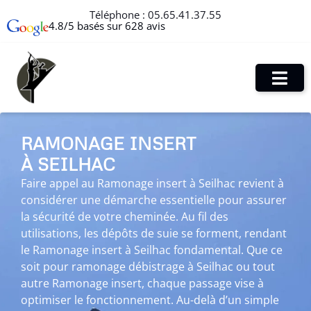
Téléphone :
05.65.41.37.55
4.8/5 basés sur 628 avis
RAMONAGE INSERT
À SEILHAC
Faire appel au Ramonage insert à Seilhac revient à
considérer une démarche essentielle pour assurer
la sécurité de votre cheminée. Au fil des
utilisations, les dépôts de suie se forment, rendant
le Ramonage insert à Seilhac fondamental. Que ce
soit pour ramonage débistrage à Seilhac ou tout
autre Ramonage insert, chaque passage vise à
optimiser le fonctionnement. Au-delà d’un simple