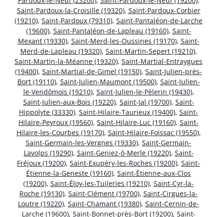
Pardoux-le-Neuf (23200)
,
Saint-Pardoux-le-Neuf (19200)
,
Saint-Pardoux-la-Croisille (19320)
,
Saint-Pardoux-Corbier
(19210)
,
Saint-Pardoux (79310)
,
Saint-Pantaléon-de-Larche
(19600)
,
Saint-Pantaléon-de-Lapleau (19160)
,
Saint-
Mexant (19330)
,
Saint-Merd-les-Oussines (19170)
,
Saint-
Merd-de-Lapleau (19320)
,
Saint-Martin-Sepert (19210)
,
Saint-Martin-la-Méanne (19320)
,
Saint-Martial-Entraygues
(19400)
,
Saint-Martial-de-Gimel (19150)
,
Saint-Julien-près-
Bort (19110)
,
Saint-Julien-Maumont (19500)
,
Saint-Julien-
le-Vendômois (19210)
,
Saint-Julien-le-Pèlerin (19430)
,
Saint-Julien-aux-Bois (19220)
,
Saint-Jal (19700)
,
Saint-
Hippolyte (33330)
,
Saint-Hilaire-Taurieux (19400)
,
Saint-
Hilaire-Peyroux (19560)
,
Saint-Hilaire-Luc (19160)
,
Saint-
Hilaire-les-Courbes (19170)
,
Saint-Hilaire-Foissac (19550)
,
Saint-Germain-les-Vergnes (19330)
,
Saint-Germain-
Lavolps (19290)
,
Saint-Geniez-ô-Merle (19220)
,
Saint-
Fréjoux (19200)
,
Saint-Exupéry-les-Roches (19200)
,
Saint-
Étienne-la-Geneste (19160)
,
Saint-Étienne-aux-Clos
(19200)
,
Saint-Éloy-les-Tuileries (19210)
,
Saint-Cyr-la-
Roche (19130)
,
Saint-Clément (19700)
,
Saint-Cirgues-la-
Loutre (19220)
,
Saint-Chamant (19380)
,
Saint-Cernin-de-
Larche (19600)
,
Saint-Bonnet-près-Bort (19200)
,
Saint-