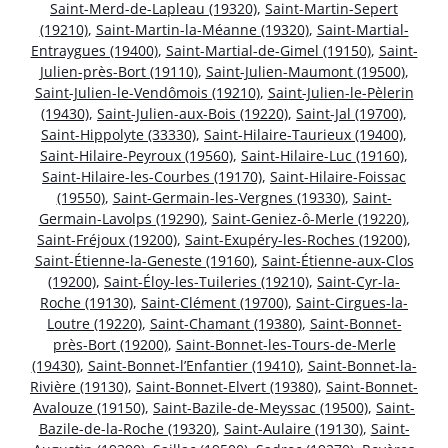
Saint-Merd-de-Lapleau (19320)
,
Saint-Martin-Sepert
(19210)
,
Saint-Martin-la-Méanne (19320)
,
Saint-Martial-
Entraygues (19400)
,
Saint-Martial-de-Gimel (19150)
,
Saint-
Julien-près-Bort (19110)
,
Saint-Julien-Maumont (19500)
,
Saint-Julien-le-Vendômois (19210)
,
Saint-Julien-le-Pèlerin
(19430)
,
Saint-Julien-aux-Bois (19220)
,
Saint-Jal (19700)
,
Saint-Hippolyte (33330)
,
Saint-Hilaire-Taurieux (19400)
,
Saint-Hilaire-Peyroux (19560)
,
Saint-Hilaire-Luc (19160)
,
Saint-Hilaire-les-Courbes (19170)
,
Saint-Hilaire-Foissac
(19550)
,
Saint-Germain-les-Vergnes (19330)
,
Saint-
Germain-Lavolps (19290)
,
Saint-Geniez-ô-Merle (19220)
,
Saint-Fréjoux (19200)
,
Saint-Exupéry-les-Roches (19200)
,
Saint-Étienne-la-Geneste (19160)
,
Saint-Étienne-aux-Clos
(19200)
,
Saint-Éloy-les-Tuileries (19210)
,
Saint-Cyr-la-
Roche (19130)
,
Saint-Clément (19700)
,
Saint-Cirgues-la-
Loutre (19220)
,
Saint-Chamant (19380)
,
Saint-Bonnet-
près-Bort (19200)
,
Saint-Bonnet-les-Tours-de-Merle
(19430)
,
Saint-Bonnet-l’Enfantier (19410)
,
Saint-Bonnet-la-
Rivière (19130)
,
Saint-Bonnet-Elvert (19380)
,
Saint-Bonnet-
Avalouze (19150)
,
Saint-Bazile-de-Meyssac (19500)
,
Saint-
Bazile-de-la-Roche (19320)
,
Saint-Aulaire (19130)
,
Saint-