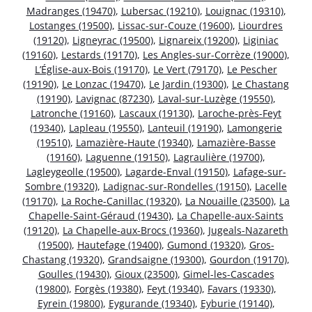
Madranges (19470)
,
Lubersac (19210)
,
Louignac (19310)
,
Lostanges (19500)
,
Lissac-sur-Couze (19600)
,
Liourdres
(19120)
,
Ligneyrac (19500)
,
Lignareix (19200)
,
Liginiac
(19160)
,
Lestards (19170)
,
Les Angles-sur-Corrèze (19000)
,
L’Église-aux-Bois (19170)
,
Le Vert (79170)
,
Le Pescher
(19190)
,
Le Lonzac (19470)
,
Le Jardin (19300)
,
Le Chastang
(19190)
,
Lavignac (87230)
,
Laval-sur-Luzège (19550)
,
Latronche (19160)
,
Lascaux (19130)
,
Laroche-près-Feyt
(19340)
,
Lapleau (19550)
,
Lanteuil (19190)
,
Lamongerie
(19510)
,
Lamazière-Haute (19340)
,
Lamazière-Basse
(19160)
,
Laguenne (19150)
,
Lagraulière (19700)
,
Lagleygeolle (19500)
,
Lagarde-Enval (19150)
,
Lafage-sur-
Sombre (19320)
,
Ladignac-sur-Rondelles (19150)
,
Lacelle
(19170)
,
La Roche-Canillac (19320)
,
La Nouaille (23500)
,
La
Chapelle-Saint-Géraud (19430)
,
La Chapelle-aux-Saints
(19120)
,
La Chapelle-aux-Brocs (19360)
,
Jugeals-Nazareth
(19500)
,
Hautefage (19400)
,
Gumond (19320)
,
Gros-
Chastang (19320)
,
Grandsaigne (19300)
,
Gourdon (19170)
,
Goulles (19430)
,
Gioux (23500)
,
Gimel-les-Cascades
(19800)
,
Forgès (19380)
,
Feyt (19340)
,
Favars (19330)
,
Eyrein (19800)
,
Eygurande (19340)
,
Eyburie (19140)
,