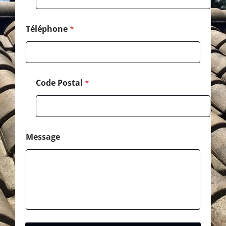
p
h
o
Téléphone
*
n
e
*
Code Postal
*
Message