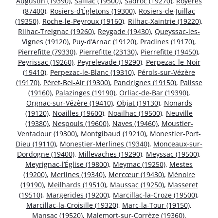
Augustin (19390)
,
Saillac (19500)
,
Sadroc (19270)
,
Royères
(87400)
,
Rosiers-d’Égletons (19300)
,
Rosiers-de-Juillac
(19350)
,
Roche-le-Peyroux (19160)
,
Rilhac-Xaintrie (19220)
,
Rilhac-Treignac (19260)
,
Reygade (19430)
,
Queyssac-les-
Vignes (19120)
,
Puy-d’Arnac (19120)
,
Pradines (19170)
,
Pierrefitte (79330)
,
Pierrefitte (23130)
,
Pierrefitte (19450)
,
Peyrissac (19260)
,
Peyrelevade (19290)
,
Perpezac-le-Noir
(19410)
,
Perpezac-le-Blanc (19310)
,
Pérols-sur-Vézère
(19170)
,
Péret-Bel-Air (19300)
,
Pandrignes (19150)
,
Palisse
(19160)
,
Palazinges (19190)
,
Orliac-de-Bar (19390)
,
Orgnac-sur-Vézère (19410)
,
Objat (19130)
,
Nonards
(19120)
,
Noailles (19600)
,
Noailhac (19500)
,
Neuville
(19380)
,
Nespouls (19600)
,
Naves (19460)
,
Moustier-
Ventadour (19300)
,
Montgibaud (19210)
,
Monestier-Port-
Dieu (19110)
,
Monestier-Merlines (19340)
,
Monceaux-sur-
Dordogne (19400)
,
Millevaches (19290)
,
Meyssac (19500)
,
Meyrignac-l’Église (19800)
,
Meymac (19250)
,
Mestes
(19200)
,
Merlines (19340)
,
Mercœur (19430)
,
Ménoire
(19190)
,
Meilhards (19510)
,
Maussac (19250)
,
Masseret
(19510)
,
Margerides (19200)
,
Marcillac-la-Croze (19500)
,
Marcillac-la-Croisille (19320)
,
Marc-la-Tour (19150)
,
Mansac (19520)
,
Malemort-sur-Corrèze (19360)
,