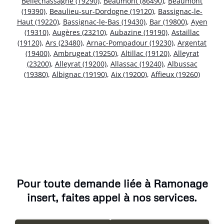
Bellechassagne (19290)
,
Beaumont (86490)
,
Beaumont
(19390)
,
Beaulieu-sur-Dordogne (19120)
,
Bassignac-le-
Haut (19220)
,
Bassignac-le-Bas (19430)
,
Bar (19800)
,
Ayen
(19310)
,
Augères (23210)
,
Aubazine (19190)
,
Astaillac
(19120)
,
Ars (23480)
,
Arnac-Pompadour (19230)
,
Argentat
(19400)
,
Ambrugeat (19250)
,
Altillac (19120)
,
Alleyrat
(23200)
,
Alleyrat (19200)
,
Allassac (19240)
,
Albussac
(19380)
,
Albignac (19190)
,
Aix (19200)
,
Affieux (19260)
Pour toute demande liée à Ramonage
insert, faites appel à nos services.