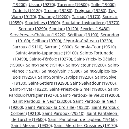
(19200)
,
Ussac (19270)
,
Turenne (19500)
,
Tulle (19000)
,
Tudeils (19120)
,
Troche (19230)
,
Treignac (19260)
,
Toy-
Viam (19170)
,
Thalamy (19200)
,
Tarnac (19170)
,
Soursac
(19550)
,
Soudeilles (19300)
,
Soudaine-Lavinadière (19370)
,
Sornac (19290)
,
Sioniac (19120)
,
Sexcles (19430)
,
Servières-le-Château (19220)
,
Sérilhac (19190)
,
Sérandon
(19160)
,
Seilhac (19700)
,
Ségur-le-Château (19230)
,
Sarroux (19110)
,
Sarran (19800)
,
Salon-la-Tour (19510)
,
Sainte-Marie-Lapanouze (19160)
,
Sainte-Fortunade
(19490)
,
Sainte-Féréole (19270)
,
Saint-Yrieix-le-Déjalat
(19300)
,
Saint-Ybard (19140)
,
Saint-Victour (19200)
,
Saint-
Viance (19240)
,
Saint-Sylvain (19380)
,
Saint-Sulpice-les-
Bois (19250)
,
Saint-Sornin-Lavolps (19230)
,
Saint-Solve
(19130)
,
Saint-Setiers (19290)
,
Saint-Salvadour (19700)
,
Saint-Privat (19220)
,
Saint-Priest-de-Gimel (19800)
,
Saint-
Pardoux-l’Ortigier (19270)
,
Saint-Pardoux-le-Vieux (19200)
,
Saint-Pardoux-le-Neuf (23200)
,
Saint-Pardoux-le-Neuf
(19200)
,
Saint-Pardoux-la-Croisille (19320)
,
Saint-Pardoux-
Corbier (19210)
,
Saint-Pardoux (79310)
,
Saint-Pantaléon-
de-Larche (19600)
,
Saint-Pantaléon-de-Lapleau (19160)
,
Saint-Mexant (19330)
,
Saint-Merd-les-Oussines (19170)
,