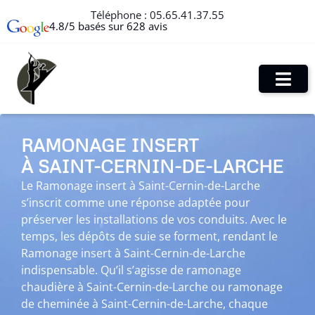
Téléphone :
05.65.41.37.55
4.8/5 basés sur 628 avis
RAMONAGE INSERT
À SAINT-CERNIN-DE-LARCHE
Le Ramonage insert à Saint-Cernin-de-Larche
s’inscrit comme une réponse adaptée pour
préserver les installations de vos conduits. Avec le
temps, les dépôts de suie se forment, rendant le
Ramonage insert à Saint-Cernin-de-Larche
indispensable. Qu’il s’agisse de ramonage
chaudière à Saint-Cernin-de-Larche ou ramonage
de cheminée à Saint-Cernin-de-Larche, chaque