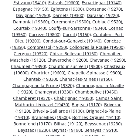
Estivaux (19410)
,
Estivals (19600)
,
Espartignac (19140)
,
Espagnac (19150)
,
Égletons (19300)
,
Donzenac (19270)
,
Davignac (19250)
,
Darnets (19300)
,
Darazac (19220)
,
Dampniat (19360)
,
Curemonte (19500)
,
Cublac (19520)
,
Courteix (19340)
,
Couffy-sur-Sarsonne (19340)
,
Cosnac
(19360)
,
Corrèze (19800)
,
Cornil (19150)
,
Confolent-Port-
Dieu (19200)
,
Condat-sur-Ganaveix (19140)
,
Concèze
(19350)
,
Combressol (19250)
,
Collonges-la-Rouge (19500)
,
Clergoux (19320)
,
Chirac-Bellevue (19160)
,
Chenailler-
Mascheix (19120)
,
Chaveroche (19200)
,
Chavanac (19290)
,
Chaumeil (19390)
,
Chauffour-sur-Vell (19500)
,
Chasteaux
(19600)
,
Chartrier (19600)
,
Chapelle-Spinasse (19300)
,
Chanteix (19330)
,
Chanac-les-Mines (19150)
,
Champagnac-la-Prune (19320)
,
Champagnac-la-Noaille
(19320)
,
Chameyrat (19330)
,
Chamboulive (19450)
,
Chamberet (19370)
,
Chabrignac (19350)
,
Camps-Saint-
Mathurin-Léobazel (19430)
,
Bugeat (19170)
,
Brivezac
(19120)
,
Brive-la-Gaillarde (19100)
,
Brignac-la-Plaine
(19310)
,
Branceilles (19500)
,
Bort-les-Orgues (19110)
,
Bonnefond (19170)
,
Bilhac (19120)
,
Beyssenac (19230)
,
Beyssac (19230)
,
Beynat (19190)
,
Benayes (19510)
,