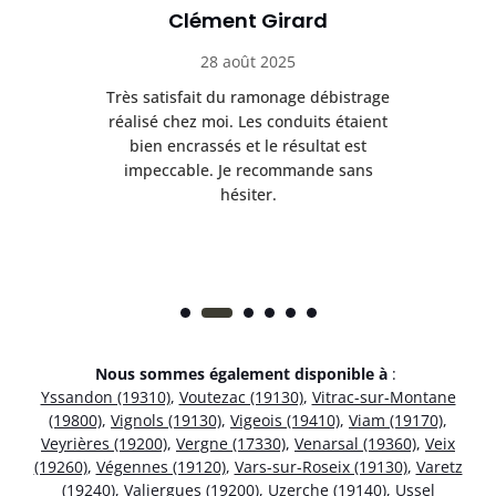
Clément Girard
28 août 2025
e
Très satisfait du ramonage débistrage
née.
réalisé chez moi. Les conduits étaient
déb
et
bien encrassés et le résultat est
ret
 et
impeccable. Je recommande sans
hésiter.
Nous sommes également disponible à
:
Yssandon (19310)
,
Voutezac (19130)
,
Vitrac-sur-Montane
(19800)
,
Vignols (19130)
,
Vigeois (19410)
,
Viam (19170)
,
Veyrières (19200)
,
Vergne (17330)
,
Venarsal (19360)
,
Veix
(19260)
,
Végennes (19120)
,
Vars-sur-Roseix (19130)
,
Varetz
(19240)
,
Valiergues (19200)
,
Uzerche (19140)
,
Ussel