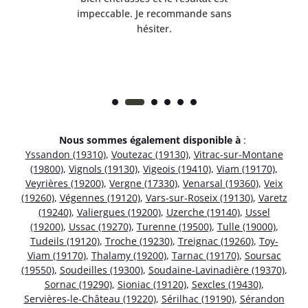
 et
impeccable. Je recommande sans
hésiter.
Nous sommes également disponible à
:
Yssandon (19310)
,
Voutezac (19130)
,
Vitrac-sur-Montane
(19800)
,
Vignols (19130)
,
Vigeois (19410)
,
Viam (19170)
,
Veyrières (19200)
,
Vergne (17330)
,
Venarsal (19360)
,
Veix
(19260)
,
Végennes (19120)
,
Vars-sur-Roseix (19130)
,
Varetz
(19240)
,
Valiergues (19200)
,
Uzerche (19140)
,
Ussel
(19200)
,
Ussac (19270)
,
Turenne (19500)
,
Tulle (19000)
,
Tudeils (19120)
,
Troche (19230)
,
Treignac (19260)
,
Toy-
Viam (19170)
,
Thalamy (19200)
,
Tarnac (19170)
,
Soursac
(19550)
,
Soudeilles (19300)
,
Soudaine-Lavinadière (19370)
,
Sornac (19290)
,
Sioniac (19120)
,
Sexcles (19430)
,
Servières-le-Château (19220)
,
Sérilhac (19190)
,
Sérandon