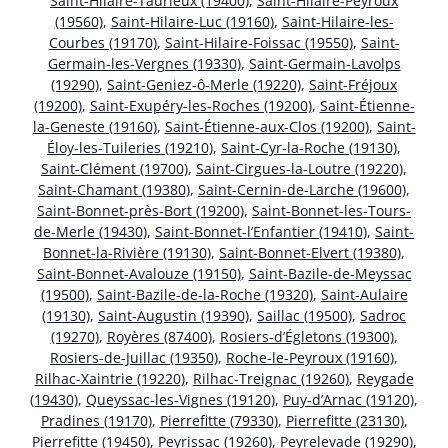
Saint-Hilaire-Taurieux (19400)
,
Saint-Hilaire-Peyroux
(19560)
,
Saint-Hilaire-Luc (19160)
,
Saint-Hilaire-les-
Courbes (19170)
,
Saint-Hilaire-Foissac (19550)
,
Saint-
Germain-les-Vergnes (19330)
,
Saint-Germain-Lavolps
(19290)
,
Saint-Geniez-ô-Merle (19220)
,
Saint-Fréjoux
(19200)
,
Saint-Exupéry-les-Roches (19200)
,
Saint-Étienne-
la-Geneste (19160)
,
Saint-Étienne-aux-Clos (19200)
,
Saint-
Éloy-les-Tuileries (19210)
,
Saint-Cyr-la-Roche (19130)
,
Saint-Clément (19700)
,
Saint-Cirgues-la-Loutre (19220)
,
Saint-Chamant (19380)
,
Saint-Cernin-de-Larche (19600)
,
Saint-Bonnet-près-Bort (19200)
,
Saint-Bonnet-les-Tours-
de-Merle (19430)
,
Saint-Bonnet-l’Enfantier (19410)
,
Saint-
Bonnet-la-Rivière (19130)
,
Saint-Bonnet-Elvert (19380)
,
Saint-Bonnet-Avalouze (19150)
,
Saint-Bazile-de-Meyssac
(19500)
,
Saint-Bazile-de-la-Roche (19320)
,
Saint-Aulaire
(19130)
,
Saint-Augustin (19390)
,
Saillac (19500)
,
Sadroc
(19270)
,
Royères (87400)
,
Rosiers-d’Égletons (19300)
,
Rosiers-de-Juillac (19350)
,
Roche-le-Peyroux (19160)
,
Rilhac-Xaintrie (19220)
,
Rilhac-Treignac (19260)
,
Reygade
(19430)
,
Queyssac-les-Vignes (19120)
,
Puy-d’Arnac (19120)
,
Pradines (19170)
,
Pierrefitte (79330)
,
Pierrefitte (23130)
,
Pierrefitte (19450)
,
Peyrissac (19260)
,
Peyrelevade (19290)
,