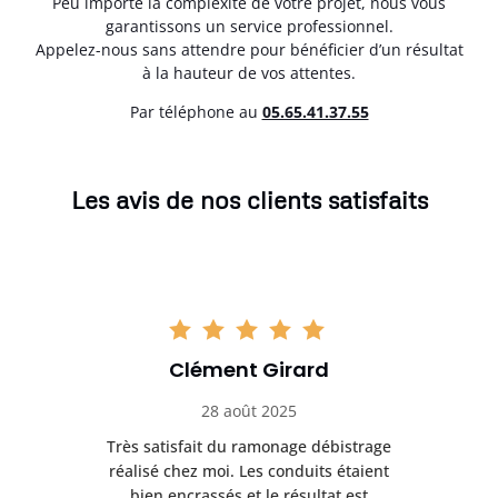
Peu importe la complexité de votre projet, nous vous
garantissons un service professionnel.
Appelez-nous sans attendre pour bénéficier d’un résultat
à la hauteur de vos attentes.
Par téléphone au
05.65.41.37.55
Les avis de nos clients satisfaits
Clément Girard
28 août 2025
e
Très satisfait du ramonage débistrage
née.
réalisé chez moi. Les conduits étaient
déb
et
bien encrassés et le résultat est
ret