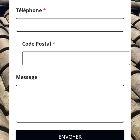
é
l
Téléphone
*
é
p
h
o
n
Code Postal
*
e
Message
ENVOYER