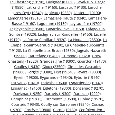
Le Chastang (19190)
,
Lavignac (87230)
,
Laval-sur-Luzège
(19550)
,
Latronche (19160)
,
Lascaux (19130)
,
Laroche-
près-Feyt (19340)
,
Lapleau (19550)
,
Lanteuil (19190)
,
Lamongerie (19510)
,
Lamazière-Haute (19340)
,
Lamazière-
Basse (19160)
,
Laguenne (19150)
,
Lagraulière (19700)
,
Lagleygeolle (19500)
,
Lagarde-Enval (19150)
,
Lafage-sur-
Sombre (19320)
,
Ladignac-sur-Rondelles (19150)
,
Lacelle
(19170)
,
La Roche-Canillac (19320)
,
La Nouaille (23500)
,
La
Chapelle-Saint-Géraud (19430)
,
La Chapelle-aux-Saints
(19120)
,
La Chapelle-aux-Brocs (19360)
,
Jugeals-Nazareth
(19500)
,
Hautefage (19400)
,
Gumond (19320)
,
Gros-
Chastang (19320)
,
Grandsaigne (19300)
,
Gourdon (19170)
,
Goulles (19430)
,
Gioux (23500)
,
Gimel-les-Cascades
(19800)
,
Forgès (19380)
,
Feyt (19340)
,
Favars (19330)
,
Eyrein (19800)
,
Eygurande (19340)
,
Eyburie (19140)
,
Estivaux (19410)
,
Estivals (19600)
,
Espartignac (19140)
,
Espagnac (19150)
,
Égletons (19300)
,
Donzenac (19270)
,
Davignac (19250)
,
Darnets (19300)
,
Darazac (19220)
,
Dampniat (19360)
,
Curemonte (19500)
,
Cublac (19520)
,
Courteix (19340)
,
Couffy-sur-Sarsonne (19340)
,
Cosnac
(19360)
,
Corrèze (19800)
,
Cornil (19150)
,
Confolent-Port-