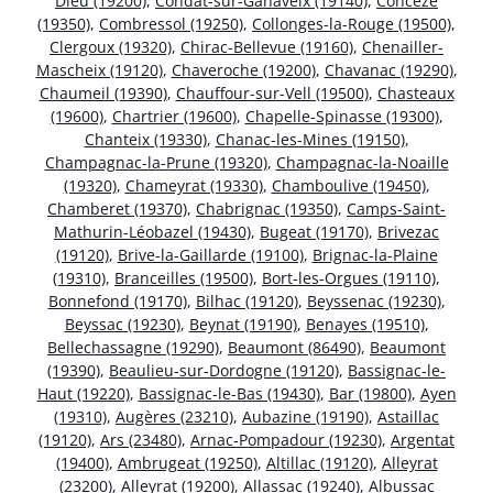
Dieu (19200)
,
Condat-sur-Ganaveix (19140)
,
Concèze
(19350)
,
Combressol (19250)
,
Collonges-la-Rouge (19500)
,
Clergoux (19320)
,
Chirac-Bellevue (19160)
,
Chenailler-
Mascheix (19120)
,
Chaveroche (19200)
,
Chavanac (19290)
,
Chaumeil (19390)
,
Chauffour-sur-Vell (19500)
,
Chasteaux
(19600)
,
Chartrier (19600)
,
Chapelle-Spinasse (19300)
,
Chanteix (19330)
,
Chanac-les-Mines (19150)
,
Champagnac-la-Prune (19320)
,
Champagnac-la-Noaille
(19320)
,
Chameyrat (19330)
,
Chamboulive (19450)
,
Chamberet (19370)
,
Chabrignac (19350)
,
Camps-Saint-
Mathurin-Léobazel (19430)
,
Bugeat (19170)
,
Brivezac
(19120)
,
Brive-la-Gaillarde (19100)
,
Brignac-la-Plaine
(19310)
,
Branceilles (19500)
,
Bort-les-Orgues (19110)
,
Bonnefond (19170)
,
Bilhac (19120)
,
Beyssenac (19230)
,
Beyssac (19230)
,
Beynat (19190)
,
Benayes (19510)
,
Bellechassagne (19290)
,
Beaumont (86490)
,
Beaumont
(19390)
,
Beaulieu-sur-Dordogne (19120)
,
Bassignac-le-
Haut (19220)
,
Bassignac-le-Bas (19430)
,
Bar (19800)
,
Ayen
(19310)
,
Augères (23210)
,
Aubazine (19190)
,
Astaillac
(19120)
,
Ars (23480)
,
Arnac-Pompadour (19230)
,
Argentat
(19400)
,
Ambrugeat (19250)
,
Altillac (19120)
,
Alleyrat
(23200)
,
Alleyrat (19200)
,
Allassac (19240)
,
Albussac