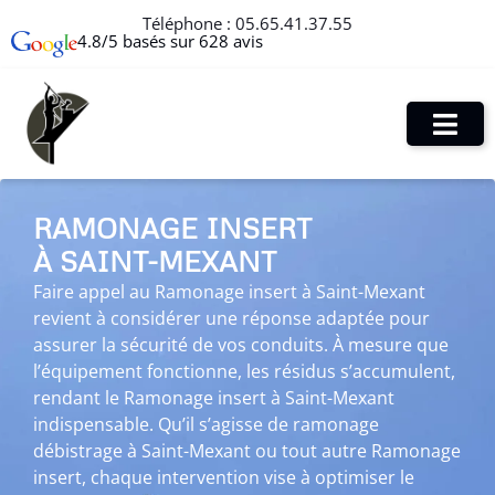
Téléphone :
05.65.41.37.55
4.8/5 basés sur 628 avis
RAMONAGE INSERT
À SAINT-MEXANT
Faire appel au Ramonage insert à Saint-Mexant
revient à considérer une réponse adaptée pour
assurer la sécurité de vos conduits. À mesure que
l’équipement fonctionne, les résidus s’accumulent,
rendant le Ramonage insert à Saint-Mexant
indispensable. Qu’il s’agisse de ramonage
débistrage à Saint-Mexant ou tout autre Ramonage
insert, chaque intervention vise à optimiser le