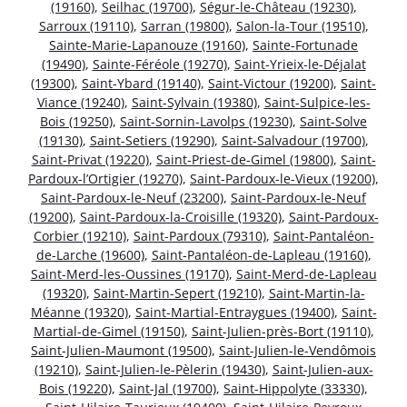
(19160)
,
Seilhac (19700)
,
Ségur-le-Château (19230)
,
Sarroux (19110)
,
Sarran (19800)
,
Salon-la-Tour (19510)
,
Sainte-Marie-Lapanouze (19160)
,
Sainte-Fortunade
(19490)
,
Sainte-Féréole (19270)
,
Saint-Yrieix-le-Déjalat
(19300)
,
Saint-Ybard (19140)
,
Saint-Victour (19200)
,
Saint-
Viance (19240)
,
Saint-Sylvain (19380)
,
Saint-Sulpice-les-
Bois (19250)
,
Saint-Sornin-Lavolps (19230)
,
Saint-Solve
(19130)
,
Saint-Setiers (19290)
,
Saint-Salvadour (19700)
,
Saint-Privat (19220)
,
Saint-Priest-de-Gimel (19800)
,
Saint-
Pardoux-l’Ortigier (19270)
,
Saint-Pardoux-le-Vieux (19200)
,
Saint-Pardoux-le-Neuf (23200)
,
Saint-Pardoux-le-Neuf
(19200)
,
Saint-Pardoux-la-Croisille (19320)
,
Saint-Pardoux-
Corbier (19210)
,
Saint-Pardoux (79310)
,
Saint-Pantaléon-
de-Larche (19600)
,
Saint-Pantaléon-de-Lapleau (19160)
,
Saint-Merd-les-Oussines (19170)
,
Saint-Merd-de-Lapleau
(19320)
,
Saint-Martin-Sepert (19210)
,
Saint-Martin-la-
Méanne (19320)
,
Saint-Martial-Entraygues (19400)
,
Saint-
Martial-de-Gimel (19150)
,
Saint-Julien-près-Bort (19110)
,
Saint-Julien-Maumont (19500)
,
Saint-Julien-le-Vendômois
(19210)
,
Saint-Julien-le-Pèlerin (19430)
,
Saint-Julien-aux-
Bois (19220)
,
Saint-Jal (19700)
,
Saint-Hippolyte (33330)
,