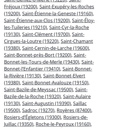
Fréjoux (19200)
,
Saint-Exupéry-les-Roches
(19200)
,
Saint-Étienne-la-Geneste (19160)
,
Saint-Étienne-aux-Clos (19200)
,
Saint-Éloy-
les-Tuileries (19210)
,
Saint-Cyr-la-Roche
(19130)
,
Saint-Clément (19700)
,
Saint-
Cirgues-la-Loutre (19220)
,
Saint-Chamant
(19380)
,
Saint-Cernin-de-Larche (19600)
,
Saint-Bonnet-près-Bort (19200)
,
Saint-
Bonnet-les-Tours-de-Merle (19430)
,
Saint-
Bonnet-l’Enfantier (19410)
,
Saint-Bonnet-
la-Rivière (19130)
,
Saint-Bonnet-Elvert
(19380)
,
Saint-Bonnet-Avalouze (19150)
,
Saint-Bazile-de-Meyssac (19500)
,
Saint-
Bazile-de-la-Roche (19320)
,
Saint-Aulaire
(19130)
,
Saint-Augustin (19390)
,
Saillac
(19500)
,
Sadroc (19270)
,
Royères (87400)
,
Rosiers-d’Égletons (19300)
,
Rosiers-de-
Juillac (19350)
,
Roche-le-Peyroux (19160)
,