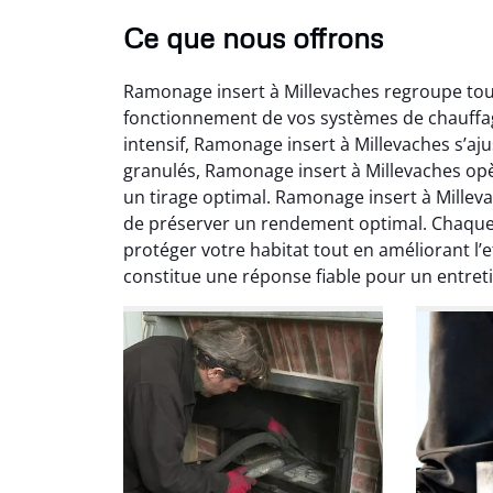
Ce que nous offrons
Ramonage insert à Millevaches regroupe tout
fonctionnement de vos systèmes de chauffage
intensif, Ramonage insert à Millevaches s’aju
granulés, Ramonage insert à Millevaches opè
un tirage optimal. Ramonage insert à Mille
Ni
de préserver un rendement optimal. Chaque 
protéger votre habitat tout en améliorant l’
2
constitue une réponse fiable pour un entret
Interve
propre
débistr
suite la
du tir