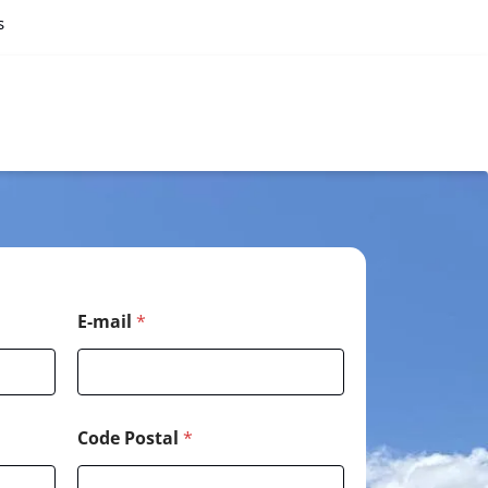
s
E-mail
*
Code Postal
*