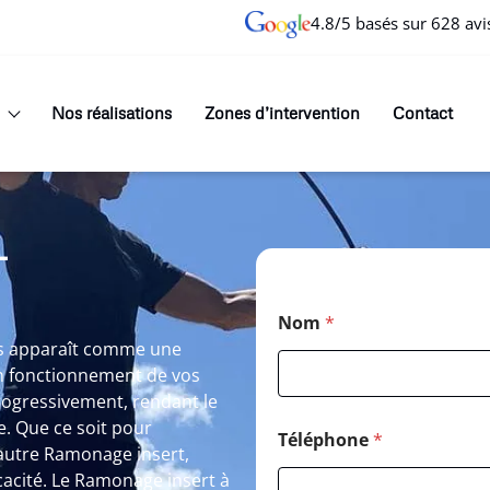
4.8/5 basés sur 628 avi
Nos réalisations
Zones d’intervention
Contact
T
N
Nom
*
o
m
es apparaît comme une
N
on fonctionnement de vos
o
 progressivement, rendant le
m
. Que ce soit pour
C
Téléphone
*
o
autre Ramonage insert,
d
cacité. Le Ramonage insert à