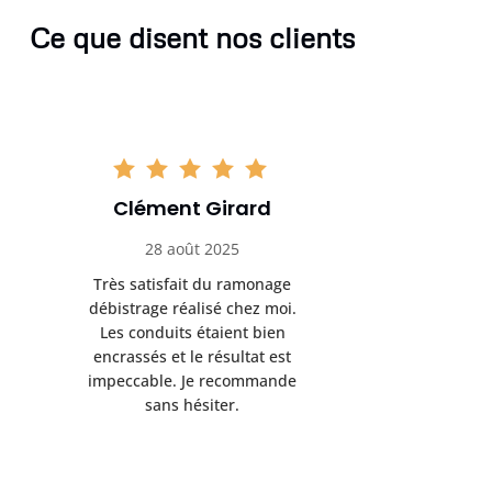
Ce que disent nos clients
Clément Girard
Romai
28 août 2025
05 se
Très satisfait du ramonage
Excelle
débistrage réalisé chez moi.
ramonag
Les conduits étaient bien
L’interven
encrassés et le résultat est
retrouve
impeccable. Je recommande
fonctionne
sans hésiter.
Rien