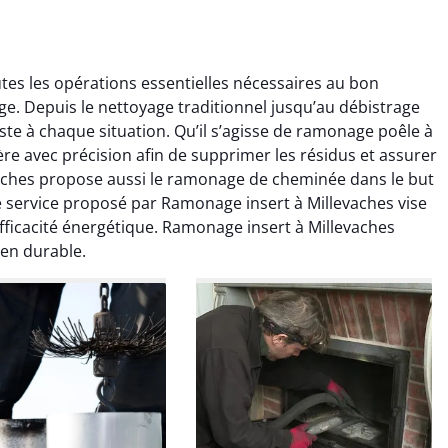
es les opérations essentielles nécessaires au bon
. Depuis le nettoyage traditionnel jusqu’au débistrage
ste à chaque situation. Qu’il s’agisse de ramonage poêle à
re avec précision afin de supprimer les résidus et assurer
vaches propose aussi le ramonage de cheminée dans le but
colas Perrin
Yannick Morel
service proposé par Ramonage insert à Millevaches vise
efficacité énergétique. Ramonage insert à Millevaches
2 janvier 2026
12 juillet 2025
ien durable.
ntion rapide et très
Intervention très efficace
 pour le ramonage
pour le ramonage débistrage
age. On sent tout de
de ma cheminée. Le tirage
 différence au niveau
est nettement meilleur et
age. Très satisfait.
plus aucune odeur. Travail
propre et rapide.