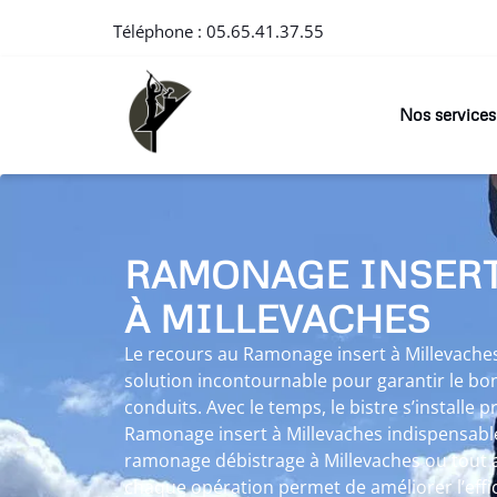
Téléphone :
05.65.41.37.55
Nos services
RAMONAGE INSER
À MILLEVACHES
Le recours au Ramonage insert à Millevach
solution incontournable pour garantir le b
conduits. Avec le temps, le bistre s’installe
Ramonage insert à Millevaches indispensable
ramonage débistrage à Millevaches ou tout 
chaque opération permet de améliorer l’effi