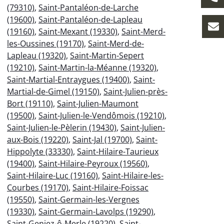
(79310)
,
Saint-Pantaléon-de-Larche
(19600)
,
Saint-Pantaléon-de-Lapleau
(19160)
,
Saint-Mexant (19330)
,
Saint-Merd-
les-Oussines (19170)
,
Saint-Merd-de-
Lapleau (19320)
,
Saint-Martin-Sepert
(19210)
,
Saint-Martin-la-Méanne (19320)
,
Saint-Martial-Entraygues (19400)
,
Saint-
Martial-de-Gimel (19150)
,
Saint-Julien-près-
Bort (19110)
,
Saint-Julien-Maumont
(19500)
,
Saint-Julien-le-Vendômois (19210)
,
Saint-Julien-le-Pèlerin (19430)
,
Saint-Julien-
aux-Bois (19220)
,
Saint-Jal (19700)
,
Saint-
Hippolyte (33330)
,
Saint-Hilaire-Taurieux
(19400)
,
Saint-Hilaire-Peyroux (19560)
,
Saint-Hilaire-Luc (19160)
,
Saint-Hilaire-les-
Courbes (19170)
,
Saint-Hilaire-Foissac
(19550)
,
Saint-Germain-les-Vergnes
(19330)
,
Saint-Germain-Lavolps (19290)
,
Saint-Geniez-ô-Merle (19220)
,
Saint-