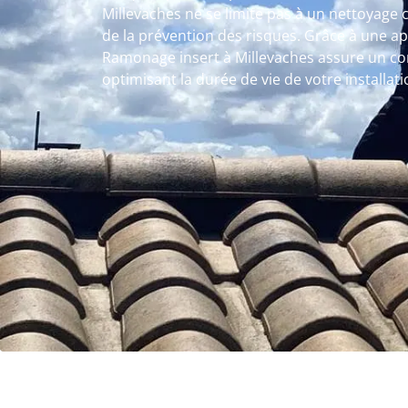
Millevaches ne se limite pas à un nettoyage c
de la prévention des risques. Grâce à une a
Ramonage insert à Millevaches assure un co
optimisant la durée de vie de votre installati