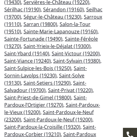
(19430)
,
Servières-le-Château (19220)
,
Sérilhac (19190)
,
Sérandon (19160)
,
Seilhac
(19700)
,
Ségur-le-Château (19230)
,
Sarroux
(19110)
,
Sarran (19800)
,
Salon-la-Tour
(19510)
,
Sainte-Marie-Lapanouze (19160)
,
Sainte-Fortunade (19490)
,
Sainte-Féréole
(19270)
,
Saint-Yrieix-le-Déjalat (19300)
,
Saint-Ybard (19140)
,
Saint-Victour (19200)
,
Saint-Viance (19240)
,
Saint-Sylvain (19380)
,
Saint-Sulpice-les-Bois (19250)
,
Saint-
Sornin-Lavolps (19230)
,
Saint-Solve
(19130)
,
Saint-Setiers (19290)
,
Saint-
Salvadour (19700)
,
Saint-Privat (19220)
,
Saint-Priest-de-Gimel (19800)
,
Saint-
Pardoux-l’Ortigier (19270)
,
Saint-Pardoux-
le-Vieux (19200)
,
Saint-Pardoux-le-Neuf
(23200)
,
Saint-Pardoux-le-Neuf (19200)
,
Saint-Pardoux-la-Croisille (19320)
,
Saint-
Pardoux-Corbier (19210)
,
Saint-Pardoux