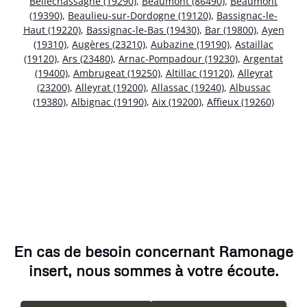
Bellechassagne (19290)
,
Beaumont (86490)
,
Beaumont
(19390)
,
Beaulieu-sur-Dordogne (19120)
,
Bassignac-le-
Haut (19220)
,
Bassignac-le-Bas (19430)
,
Bar (19800)
,
Ayen
(19310)
,
Augères (23210)
,
Aubazine (19190)
,
Astaillac
(19120)
,
Ars (23480)
,
Arnac-Pompadour (19230)
,
Argentat
(19400)
,
Ambrugeat (19250)
,
Altillac (19120)
,
Alleyrat
(23200)
,
Alleyrat (19200)
,
Allassac (19240)
,
Albussac
(19380)
,
Albignac (19190)
,
Aix (19200)
,
Affieux (19260)
En cas de besoin concernant Ramonage
insert, nous sommes à votre écoute.