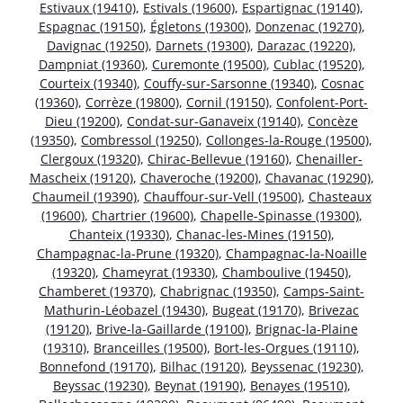
Estivaux (19410)
,
Estivals (19600)
,
Espartignac (19140)
,
Espagnac (19150)
,
Égletons (19300)
,
Donzenac (19270)
,
Davignac (19250)
,
Darnets (19300)
,
Darazac (19220)
,
Dampniat (19360)
,
Curemonte (19500)
,
Cublac (19520)
,
Courteix (19340)
,
Couffy-sur-Sarsonne (19340)
,
Cosnac
(19360)
,
Corrèze (19800)
,
Cornil (19150)
,
Confolent-Port-
Dieu (19200)
,
Condat-sur-Ganaveix (19140)
,
Concèze
(19350)
,
Combressol (19250)
,
Collonges-la-Rouge (19500)
,
Clergoux (19320)
,
Chirac-Bellevue (19160)
,
Chenailler-
Mascheix (19120)
,
Chaveroche (19200)
,
Chavanac (19290)
,
Chaumeil (19390)
,
Chauffour-sur-Vell (19500)
,
Chasteaux
(19600)
,
Chartrier (19600)
,
Chapelle-Spinasse (19300)
,
Chanteix (19330)
,
Chanac-les-Mines (19150)
,
Champagnac-la-Prune (19320)
,
Champagnac-la-Noaille
(19320)
,
Chameyrat (19330)
,
Chamboulive (19450)
,
Chamberet (19370)
,
Chabrignac (19350)
,
Camps-Saint-
Mathurin-Léobazel (19430)
,
Bugeat (19170)
,
Brivezac
(19120)
,
Brive-la-Gaillarde (19100)
,
Brignac-la-Plaine
(19310)
,
Branceilles (19500)
,
Bort-les-Orgues (19110)
,
Bonnefond (19170)
,
Bilhac (19120)
,
Beyssenac (19230)
,
Beyssac (19230)
,
Beynat (19190)
,
Benayes (19510)
,