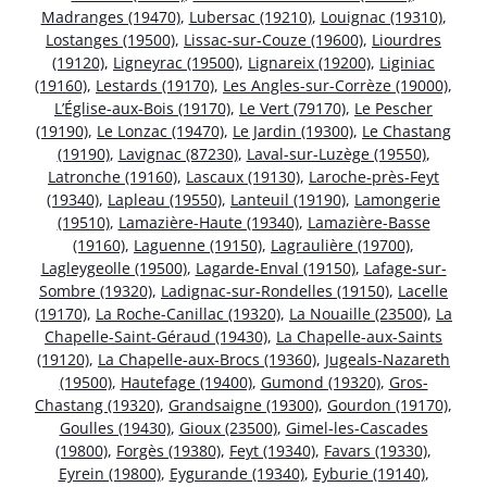
Madranges (19470)
,
Lubersac (19210)
,
Louignac (19310)
,
Lostanges (19500)
,
Lissac-sur-Couze (19600)
,
Liourdres
(19120)
,
Ligneyrac (19500)
,
Lignareix (19200)
,
Liginiac
(19160)
,
Lestards (19170)
,
Les Angles-sur-Corrèze (19000)
,
L’Église-aux-Bois (19170)
,
Le Vert (79170)
,
Le Pescher
(19190)
,
Le Lonzac (19470)
,
Le Jardin (19300)
,
Le Chastang
(19190)
,
Lavignac (87230)
,
Laval-sur-Luzège (19550)
,
Latronche (19160)
,
Lascaux (19130)
,
Laroche-près-Feyt
(19340)
,
Lapleau (19550)
,
Lanteuil (19190)
,
Lamongerie
(19510)
,
Lamazière-Haute (19340)
,
Lamazière-Basse
(19160)
,
Laguenne (19150)
,
Lagraulière (19700)
,
Lagleygeolle (19500)
,
Lagarde-Enval (19150)
,
Lafage-sur-
Sombre (19320)
,
Ladignac-sur-Rondelles (19150)
,
Lacelle
(19170)
,
La Roche-Canillac (19320)
,
La Nouaille (23500)
,
La
Chapelle-Saint-Géraud (19430)
,
La Chapelle-aux-Saints
(19120)
,
La Chapelle-aux-Brocs (19360)
,
Jugeals-Nazareth
(19500)
,
Hautefage (19400)
,
Gumond (19320)
,
Gros-
Chastang (19320)
,
Grandsaigne (19300)
,
Gourdon (19170)
,
Goulles (19430)
,
Gioux (23500)
,
Gimel-les-Cascades
(19800)
,
Forgès (19380)
,
Feyt (19340)
,
Favars (19330)
,
Eyrein (19800)
,
Eygurande (19340)
,
Eyburie (19140)
,