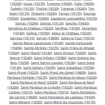
(19200)
,
Ussac (19270)
,
Turenne (19500)
,
Tulle (19000)
,
Tudeils (19120)
,
Troche (19230)
,
Treignac (19260)
,
Toy-
Viam (19170)
,
Thalamy (19200)
,
Tarnac (19170)
,
Soursac
(19550)
,
Soudeilles (19300)
,
Soudaine-Lavinadière (19370)
,
Sornac (19290)
,
Sioniac (19120)
,
Sexcles (19430)
,
Servières-le-Château (19220)
,
Sérilhac (19190)
,
Sérandon
(19160)
,
Seilhac (19700)
,
Ségur-le-Château (19230)
,
Sarroux (19110)
,
Sarran (19800)
,
Salon-la-Tour (19510)
,
Sainte-Marie-Lapanouze (19160)
,
Sainte-Fortunade
(19490)
,
Sainte-Féréole (19270)
,
Saint-Yrieix-le-Déjalat
(19300)
,
Saint-Ybard (19140)
,
Saint-Victour (19200)
,
Saint-
Viance (19240)
,
Saint-Sylvain (19380)
,
Saint-Sulpice-les-
Bois (19250)
,
Saint-Sornin-Lavolps (19230)
,
Saint-Solve
(19130)
,
Saint-Setiers (19290)
,
Saint-Salvadour (19700)
,
Saint-Privat (19220)
,
Saint-Priest-de-Gimel (19800)
,
Saint-
Pardoux-l’Ortigier (19270)
,
Saint-Pardoux-le-Vieux (19200)
,
Saint-Pardoux-le-Neuf (23200)
,
Saint-Pardoux-le-Neuf
(19200)
,
Saint-Pardoux-la-Croisille (19320)
,
Saint-Pardoux-
Corbier (19210)
,
Saint-Pardoux (79310)
,
Saint-Pantaléon-
de-Larche (19600)
,
Saint-Pantaléon-de-Lapleau (19160)
,
Saint-Mexant (19330)
,
Saint-Merd-les-Oussines (19170)
,