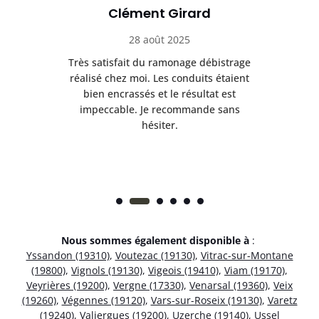
Clément Girard
28 août 2025
e
Très satisfait du ramonage débistrage
née.
réalisé chez moi. Les conduits étaient
déb
et
bien encrassés et le résultat est
ret
 et
impeccable. Je recommande sans
hésiter.
Nous sommes également disponible à
:
Yssandon (19310)
,
Voutezac (19130)
,
Vitrac-sur-Montane
(19800)
,
Vignols (19130)
,
Vigeois (19410)
,
Viam (19170)
,
Veyrières (19200)
,
Vergne (17330)
,
Venarsal (19360)
,
Veix
(19260)
,
Végennes (19120)
,
Vars-sur-Roseix (19130)
,
Varetz
(19240)
,
Valiergues (19200)
,
Uzerche (19140)
,
Ussel