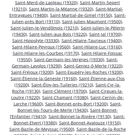
Saint-Merd-de-Lapleau (19320)
,
Saint-Martin-Sepert
(19210)
,
Saint-Martin-la-Méanne (19320)
,
Saint-Martial-
Entraygues (19400)
,
Saint-Martial-de-Gimel (19150)
,
Saint-
Julien-près-Bort (19110)
,
Saint-Julien-Maumont (19500)
,
Saint-Julien-le-Vendômois (19210)
,
Saint-Julien-le-Pèlerin
(19430)
,
Saint-Julien-aux-Bois (19220)
,
Saint-Jal (19700)
,
Saint-Hippolyte (33330)
,
Saint-Hilaire-Taurieux (19400)
,
Saint-Hilaire-Peyroux (19560)
,
Saint-Hilaire-Luc (19160)
,
Saint-Hilaire-les-Courbes (19170)
,
Saint-Hilaire-Foissac
(19550)
,
Saint-Germain-les-Vergnes (19330)
,
Saint-
Germain-Lavolps (19290)
,
Saint-Geniez-ô-Merle (19220)
,
Saint-Fréjoux (19200)
,
Saint-Exupéry-les-Roches (19200)
,
Saint-Étienne-la-Geneste (19160)
,
Saint-Étienne-aux-Clos
(19200)
,
Saint-Éloy-les-Tuileries (19210)
,
Saint-Cyr-la-
Roche (19130)
,
Saint-Clément (19700)
,
Saint-Cirgues-la-
Loutre (19220)
,
Saint-Chamant (19380)
,
Saint-Cernin-de-
Larche (19600)
,
Saint-Bonnet-près-Bort (19200)
,
Saint-
Bonnet-les-Tours-de-Merle (19430)
,
Saint-Bonnet-
l’Enfantier (19410)
,
Saint-Bonnet-la-Rivière (19130)
,
Saint-
Bonnet-Elvert (19380)
,
Saint-Bonnet-Avalouze (19150)
,
Saint-Bazile-de-Meyssac (19500)
,
Saint-Bazile-de-la-Roche