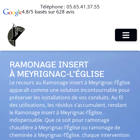
Téléphone :
05.65.41.37.55
4.8/5 basés sur 628 avis
RAMONAGE INSERT
À MEYRIGNAC-L’ÉGLISE
Le recours au Ramonage insert à Meyrignac-l’Église
apparaît comme une solution incontournable pour
préserver les installations de vos conduits. Au fil
des utilisations, les résidus s’accumulent, rendant
le Ramonage insert à Meyrignac-l’Église
indispensable. Que ce soit pour ramonage
chaudière à Meyrignac-l’Église ou ramonage de
cheminée à Meyrignac-l’Église, chaque intervention