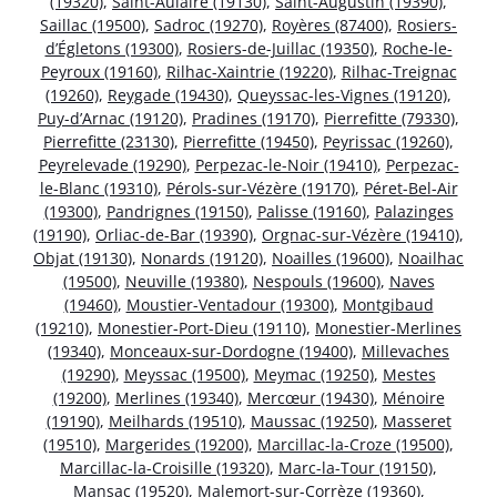
(19320)
,
Saint-Aulaire (19130)
,
Saint-Augustin (19390)
,
Saillac (19500)
,
Sadroc (19270)
,
Royères (87400)
,
Rosiers-
d’Égletons (19300)
,
Rosiers-de-Juillac (19350)
,
Roche-le-
Peyroux (19160)
,
Rilhac-Xaintrie (19220)
,
Rilhac-Treignac
(19260)
,
Reygade (19430)
,
Queyssac-les-Vignes (19120)
,
Puy-d’Arnac (19120)
,
Pradines (19170)
,
Pierrefitte (79330)
,
Pierrefitte (23130)
,
Pierrefitte (19450)
,
Peyrissac (19260)
,
Peyrelevade (19290)
,
Perpezac-le-Noir (19410)
,
Perpezac-
le-Blanc (19310)
,
Pérols-sur-Vézère (19170)
,
Péret-Bel-Air
(19300)
,
Pandrignes (19150)
,
Palisse (19160)
,
Palazinges
(19190)
,
Orliac-de-Bar (19390)
,
Orgnac-sur-Vézère (19410)
,
Objat (19130)
,
Nonards (19120)
,
Noailles (19600)
,
Noailhac
(19500)
,
Neuville (19380)
,
Nespouls (19600)
,
Naves
(19460)
,
Moustier-Ventadour (19300)
,
Montgibaud
(19210)
,
Monestier-Port-Dieu (19110)
,
Monestier-Merlines
(19340)
,
Monceaux-sur-Dordogne (19400)
,
Millevaches
(19290)
,
Meyssac (19500)
,
Meymac (19250)
,
Mestes
(19200)
,
Merlines (19340)
,
Mercœur (19430)
,
Ménoire
(19190)
,
Meilhards (19510)
,
Maussac (19250)
,
Masseret
(19510)
,
Margerides (19200)
,
Marcillac-la-Croze (19500)
,
Marcillac-la-Croisille (19320)
,
Marc-la-Tour (19150)
,
Mansac (19520)
,
Malemort-sur-Corrèze (19360)
,