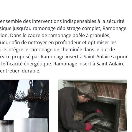
ensemble des interventions indispensables à la sécurité
ssique jusqu’au ramonage débistrage complet, Ramonage
uation. Dans le cadre de ramonage poêle à granulés,
gueur afin de nettoyer en profondeur et optimiser les
ire intègre le ramonage de cheminée dans le but de
vice proposé par Ramonage insert à Saint-Aulaire a pour
colas Perrin
Yannick Morel
 l’efficacité énergétique. Ramonage insert à Saint-Aulaire
entretien durable.
2 janvier 2026
12 juillet 2025
ntion rapide et très
Intervention très efficace
 pour le ramonage
pour le ramonage débistrage
age. On sent tout de
de ma cheminée. Le tirage
 différence au niveau
est nettement meilleur et
age. Très satisfait.
plus aucune odeur. Travail
propre et rapide.