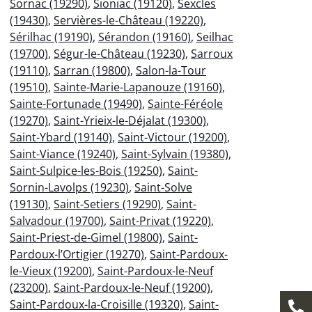
Sornac (19290)
,
Sioniac (19120)
,
Sexcles
(19430)
,
Servières-le-Château (19220)
,
Sérilhac (19190)
,
Sérandon (19160)
,
Seilhac
(19700)
,
Ségur-le-Château (19230)
,
Sarroux
(19110)
,
Sarran (19800)
,
Salon-la-Tour
(19510)
,
Sainte-Marie-Lapanouze (19160)
,
Sainte-Fortunade (19490)
,
Sainte-Féréole
(19270)
,
Saint-Yrieix-le-Déjalat (19300)
,
Saint-Ybard (19140)
,
Saint-Victour (19200)
,
Saint-Viance (19240)
,
Saint-Sylvain (19380)
,
Saint-Sulpice-les-Bois (19250)
,
Saint-
Sornin-Lavolps (19230)
,
Saint-Solve
(19130)
,
Saint-Setiers (19290)
,
Saint-
Salvadour (19700)
,
Saint-Privat (19220)
,
Saint-Priest-de-Gimel (19800)
,
Saint-
Pardoux-l’Ortigier (19270)
,
Saint-Pardoux-
le-Vieux (19200)
,
Saint-Pardoux-le-Neuf
(23200)
,
Saint-Pardoux-le-Neuf (19200)
,
Saint-Pardoux-la-Croisille (19320)
,
Saint-