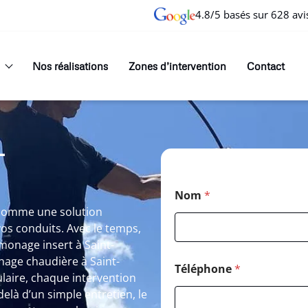
4.8/5 basés sur 628 avi
Nos réalisations
Zones d’intervention
Contact
T
N
Nom
*
o
m
t comme une solution
N
os conduits. Avec le temps,
o
monage insert à Saint-
m
onage chaudière à Saint-
*
Téléphone
*
laire, chaque intervention
elà d’un simple entretien, le