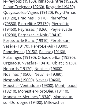
le-Peyroux (19160)
,
Rilhac-Xaintrie (19220)
,
Rilhac-Treignac (19260)
,
Reygade (19430)
,
Queyssac-les-Vignes (19120)
,
Puy-d’Arnac
(19120)
,
Pradines (19170)
,
Pierrefitte
(79330)
,
Pierrefitte (23130)
,
Pierrefitte
(19450)
,
Peyrissac (19260)
,
Peyrelevade
(19290)
,
Perpezac-le-Noir (19410)
,
Perpezac-le-Blanc (19310)
,
Pérols-sur-
Vézère (19170)
,
Péret-Bel-Air (19300)
,
Pandrignes (19150)
,
Palisse (19160)
,
Palazinges (19190)
,
Orliac-de-Bar (19390)
,
Orgnac-sur-Vézère (19410)
,
Objat (19130)
,
Nonards (19120)
,
Noailles (19600)
,
Noailhac (19500)
,
Neuville (19380)
,
Nespouls (19600)
,
Naves (19460)
,
Moustier-Ventadour (19300)
,
Montgibaud
(19210)
,
Monestier-Port-Dieu (19110)
,
Monestier-Merlines (19340)
,
Monceaux-
sur-Dordogne (19400)
,
Millevaches