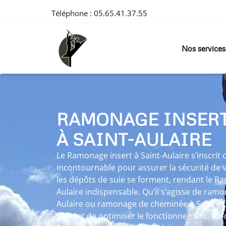
Téléphone :
05.65.41.37.55
Nos services
RAMONAGE INSER
À SAINT-AULAIRE
Le Ramonage insert à Saint-Aulaire s’inscri
incontournable pour assurer la sécurité de v
les dépôts de suie se forment, rendant le Ra
Aulaire indispensable. Qu’il s’agisse de ram
Aulaire ou ramonage de cheminée à Saint-Au
permet de optimiser le fonctionnement. Au-d