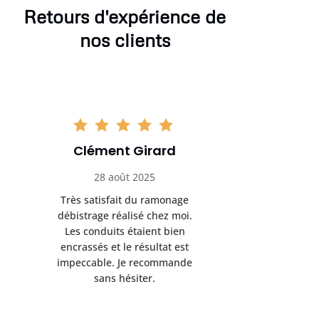
Retours d'expérience de
nos clients
Clément Girard
Romai
28 août 2025
05 se
Très satisfait du ramonage
Excelle
débistrage réalisé chez moi.
ramonag
Les conduits étaient bien
L’interven
encrassés et le résultat est
retrouve
impeccable. Je recommande
fonctionne
sans hésiter.
Rien