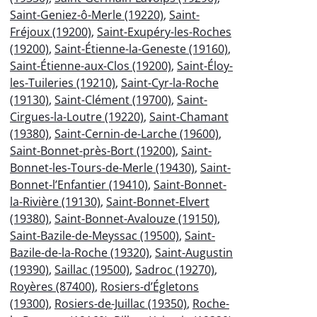
Saint-Geniez-ô-Merle (19220)
,
Saint-
Fréjoux (19200)
,
Saint-Exupéry-les-Roches
(19200)
,
Saint-Étienne-la-Geneste (19160)
,
Saint-Étienne-aux-Clos (19200)
,
Saint-Éloy-
les-Tuileries (19210)
,
Saint-Cyr-la-Roche
(19130)
,
Saint-Clément (19700)
,
Saint-
Cirgues-la-Loutre (19220)
,
Saint-Chamant
(19380)
,
Saint-Cernin-de-Larche (19600)
,
Saint-Bonnet-près-Bort (19200)
,
Saint-
Bonnet-les-Tours-de-Merle (19430)
,
Saint-
Bonnet-l’Enfantier (19410)
,
Saint-Bonnet-
la-Rivière (19130)
,
Saint-Bonnet-Elvert
(19380)
,
Saint-Bonnet-Avalouze (19150)
,
Saint-Bazile-de-Meyssac (19500)
,
Saint-
Bazile-de-la-Roche (19320)
,
Saint-Augustin
(19390)
,
Saillac (19500)
,
Sadroc (19270)
,
Royères (87400)
,
Rosiers-d’Égletons
(19300)
,
Rosiers-de-Juillac (19350)
,
Roche-