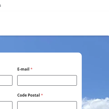
s
E-mail
*
Code Postal
*