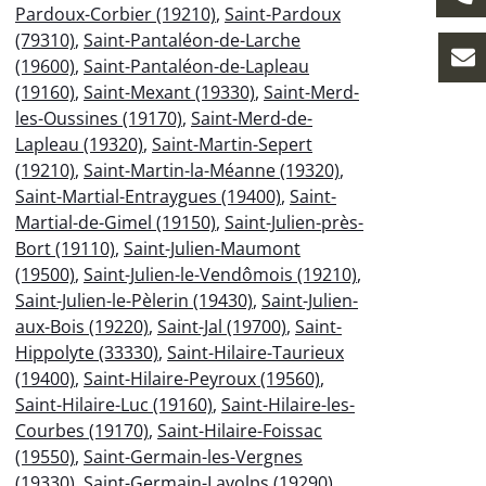
Pardoux-Corbier (19210)
,
Saint-Pardoux
(79310)
,
Saint-Pantaléon-de-Larche
(19600)
,
Saint-Pantaléon-de-Lapleau
(19160)
,
Saint-Mexant (19330)
,
Saint-Merd-
les-Oussines (19170)
,
Saint-Merd-de-
Lapleau (19320)
,
Saint-Martin-Sepert
(19210)
,
Saint-Martin-la-Méanne (19320)
,
Saint-Martial-Entraygues (19400)
,
Saint-
Martial-de-Gimel (19150)
,
Saint-Julien-près-
Bort (19110)
,
Saint-Julien-Maumont
(19500)
,
Saint-Julien-le-Vendômois (19210)
,
Saint-Julien-le-Pèlerin (19430)
,
Saint-Julien-
aux-Bois (19220)
,
Saint-Jal (19700)
,
Saint-
Hippolyte (33330)
,
Saint-Hilaire-Taurieux
(19400)
,
Saint-Hilaire-Peyroux (19560)
,
Saint-Hilaire-Luc (19160)
,
Saint-Hilaire-les-
Courbes (19170)
,
Saint-Hilaire-Foissac
(19550)
,
Saint-Germain-les-Vergnes
(19330)
,
Saint-Germain-Lavolps (19290)
,