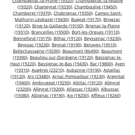
Champagnac-la-Prune (19320)
,
Champagnac-la-Noaille
(19320)
,
Chameyrat (19330)
,
Chamboulive (19450)
,
Chamberet (19370)
,
Chabrignac (19350)
,
Camps-Saint-
Mathurin-Léobazel (19430)
,
Bugeat (19170)
,
Brivezac
(19120)
,
Brive-la-Gaillarde (19100)
,
Brignac-la-Plaine
(19310)
,
Branceilles (19500)
,
Bort-les-Orgues (19110)
,
Bonnefond (19170)
,
Bilhac (19120)
,
Beyssenac (19230)
,
Beyssac (19230)
,
Beynat (19190)
,
Benayes (19510)
,
Bellechassagne (19290)
,
Beaumont (86490)
,
Beaumont
(19390)
,
Beaulieu-sur-Dordogne (19120)
,
Bassignac-le-
Haut (19220)
,
Bassignac-le-Bas (19430)
,
Bar (19800)
,
Ayen
(19310)
,
Augères (23210)
,
Aubazine (19190)
,
Astaillac
(19120)
,
Ars (23480)
,
Arnac-Pompadour (19230)
,
Argentat
(19400)
,
Ambrugeat (19250)
,
Altillac (19120)
,
Alleyrat
(23200)
,
Alleyrat (19200)
,
Allassac (19240)
,
Albussac
(19380)
,
Albignac (19190)
,
Aix (19200)
,
Affieux (19260)