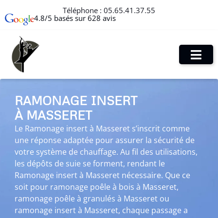
Téléphone :
05.65.41.37.55
4.8/5 basés sur 628 avis
RAMONAGE INSERT
À MASSERET
Le Ramonage insert à Masseret s’inscrit comme
une réponse adaptée pour assurer la sécurité de
votre système de chauffage. Au fil des utilisations,
les dépôts de suie se forment, rendant le
Ramonage insert à Masseret nécessaire. Que ce
soit pour ramonage poêle à bois à Masseret,
ramonage poêle à granulés à Masseret ou
ramonage insert à Masseret, chaque passage a