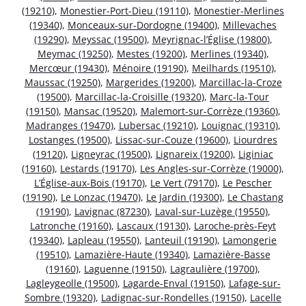
(19210)
,
Monestier-Port-Dieu (19110)
,
Monestier-Merlines
(19340)
,
Monceaux-sur-Dordogne (19400)
,
Millevaches
(19290)
,
Meyssac (19500)
,
Meyrignac-l’Église (19800)
,
Meymac (19250)
,
Mestes (19200)
,
Merlines (19340)
,
Mercœur (19430)
,
Ménoire (19190)
,
Meilhards (19510)
,
Maussac (19250)
,
Margerides (19200)
,
Marcillac-la-Croze
(19500)
,
Marcillac-la-Croisille (19320)
,
Marc-la-Tour
(19150)
,
Mansac (19520)
,
Malemort-sur-Corrèze (19360)
,
Madranges (19470)
,
Lubersac (19210)
,
Louignac (19310)
,
Lostanges (19500)
,
Lissac-sur-Couze (19600)
,
Liourdres
(19120)
,
Ligneyrac (19500)
,
Lignareix (19200)
,
Liginiac
(19160)
,
Lestards (19170)
,
Les Angles-sur-Corrèze (19000)
,
L’Église-aux-Bois (19170)
,
Le Vert (79170)
,
Le Pescher
(19190)
,
Le Lonzac (19470)
,
Le Jardin (19300)
,
Le Chastang
(19190)
,
Lavignac (87230)
,
Laval-sur-Luzège (19550)
,
Latronche (19160)
,
Lascaux (19130)
,
Laroche-près-Feyt
(19340)
,
Lapleau (19550)
,
Lanteuil (19190)
,
Lamongerie
(19510)
,
Lamazière-Haute (19340)
,
Lamazière-Basse
(19160)
,
Laguenne (19150)
,
Lagraulière (19700)
,
Lagleygeolle (19500)
,
Lagarde-Enval (19150)
,
Lafage-sur-
Sombre (19320)
,
Ladignac-sur-Rondelles (19150)
,
Lacelle