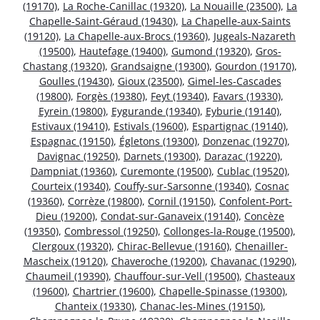
(19170)
,
La Roche-Canillac (19320)
,
La Nouaille (23500)
,
La
Chapelle-Saint-Géraud (19430)
,
La Chapelle-aux-Saints
(19120)
,
La Chapelle-aux-Brocs (19360)
,
Jugeals-Nazareth
(19500)
,
Hautefage (19400)
,
Gumond (19320)
,
Gros-
Chastang (19320)
,
Grandsaigne (19300)
,
Gourdon (19170)
,
Goulles (19430)
,
Gioux (23500)
,
Gimel-les-Cascades
(19800)
,
Forgès (19380)
,
Feyt (19340)
,
Favars (19330)
,
Eyrein (19800)
,
Eygurande (19340)
,
Eyburie (19140)
,
Estivaux (19410)
,
Estivals (19600)
,
Espartignac (19140)
,
Espagnac (19150)
,
Égletons (19300)
,
Donzenac (19270)
,
Davignac (19250)
,
Darnets (19300)
,
Darazac (19220)
,
Dampniat (19360)
,
Curemonte (19500)
,
Cublac (19520)
,
Courteix (19340)
,
Couffy-sur-Sarsonne (19340)
,
Cosnac
(19360)
,
Corrèze (19800)
,
Cornil (19150)
,
Confolent-Port-
Dieu (19200)
,
Condat-sur-Ganaveix (19140)
,
Concèze
(19350)
,
Combressol (19250)
,
Collonges-la-Rouge (19500)
,
Clergoux (19320)
,
Chirac-Bellevue (19160)
,
Chenailler-
Mascheix (19120)
,
Chaveroche (19200)
,
Chavanac (19290)
,
Chaumeil (19390)
,
Chauffour-sur-Vell (19500)
,
Chasteaux
(19600)
,
Chartrier (19600)
,
Chapelle-Spinasse (19300)
,
Chanteix (19330)
,
Chanac-les-Mines (19150)
,