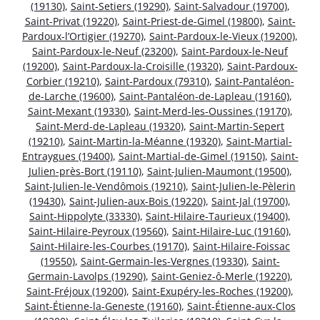
(19130)
,
Saint-Setiers (19290)
,
Saint-Salvadour (19700)
,
Saint-Privat (19220)
,
Saint-Priest-de-Gimel (19800)
,
Saint-
Pardoux-l’Ortigier (19270)
,
Saint-Pardoux-le-Vieux (19200)
,
Saint-Pardoux-le-Neuf (23200)
,
Saint-Pardoux-le-Neuf
(19200)
,
Saint-Pardoux-la-Croisille (19320)
,
Saint-Pardoux-
Corbier (19210)
,
Saint-Pardoux (79310)
,
Saint-Pantaléon-
de-Larche (19600)
,
Saint-Pantaléon-de-Lapleau (19160)
,
Saint-Mexant (19330)
,
Saint-Merd-les-Oussines (19170)
,
Saint-Merd-de-Lapleau (19320)
,
Saint-Martin-Sepert
(19210)
,
Saint-Martin-la-Méanne (19320)
,
Saint-Martial-
Entraygues (19400)
,
Saint-Martial-de-Gimel (19150)
,
Saint-
Julien-près-Bort (19110)
,
Saint-Julien-Maumont (19500)
,
Saint-Julien-le-Vendômois (19210)
,
Saint-Julien-le-Pèlerin
(19430)
,
Saint-Julien-aux-Bois (19220)
,
Saint-Jal (19700)
,
Saint-Hippolyte (33330)
,
Saint-Hilaire-Taurieux (19400)
,
Saint-Hilaire-Peyroux (19560)
,
Saint-Hilaire-Luc (19160)
,
Saint-Hilaire-les-Courbes (19170)
,
Saint-Hilaire-Foissac
(19550)
,
Saint-Germain-les-Vergnes (19330)
,
Saint-
Germain-Lavolps (19290)
,
Saint-Geniez-ô-Merle (19220)
,
Saint-Fréjoux (19200)
,
Saint-Exupéry-les-Roches (19200)
,
Saint-Étienne-la-Geneste (19160)
,
Saint-Étienne-aux-Clos