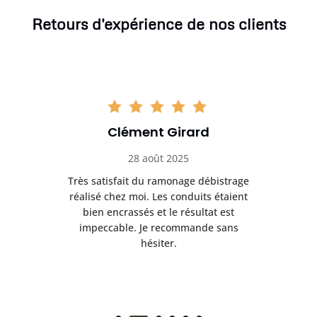
Retours d'expérience de nos clients
Clément Girard
28 août 2025
e
Très satisfait du ramonage débistrage
née.
réalisé chez moi. Les conduits étaient
déb
et
bien encrassés et le résultat est
ret
 et
impeccable. Je recommande sans
hésiter.