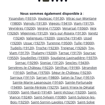
Nous sommes également disponible à
:
Yssandon (19310)
,
Voutezac (19130)
,
Vitrac-sur-Montane
(19800)
,
Vignols (19130)
,
Vigeois (19410)
,
Viam (19170)
,
Veyrières (19200)
,
Vergne (17330)
,
Venarsal (19360)
,
Veix
(19260)
,
Végennes (19120)
,
Vars-sur-Roseix (19130)
,
Varetz
(19240)
,
Valiergues (19200)
,
Uzerche (19140)
,
Ussel
(19200)
,
Ussac (19270)
,
Turenne (19500)
,
Tulle (19000)
,
Tudeils (19120)
,
Troche (19230)
,
Treignac (19260)
,
Toy-
Viam (19170)
,
Thalamy (19200)
,
Tarnac (19170)
,
Soursac
(19550)
,
Soudeilles (19300)
,
Soudaine-Lavinadière (19370)
,
Sornac (19290)
,
Sioniac (19120)
,
Sexcles (19430)
,
Servières-le-Château (19220)
,
Sérilhac (19190)
,
Sérandon
(19160)
,
Seilhac (19700)
,
Ségur-le-Château (19230)
,
Sarroux (19110)
,
Sarran (19800)
,
Salon-la-Tour (19510)
,
Sainte-Marie-Lapanouze (19160)
,
Sainte-Fortunade
(19490)
,
Sainte-Féréole (19270)
,
Saint-Yrieix-le-Déjalat
(19300)
,
Saint-Ybard (19140)
,
Saint-Victour (19200)
,
Saint-
Viance (19240)
,
Saint-Sylvain (19380)
,
Saint-Sulpice-les-
Bois (19250)
,
Saint-Sornin-Lavolps (19230)
,
Saint-Solve