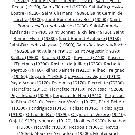
(19200)
,
Saint-Éloy-les-Tuileries (19210)
,
Saint-Cyr-la-
Roche (19130)
,
Saint-Clément (19700)
,
Saint-Cirgues-la-
Loutre (19220)
,
Saint-Chamant (19380)
,
Saint-Cernin-de-
Larche (19600)
,
Saint-Bonnet-près-Bort (19200)
,
Saint-
Bonnet-les-Tours-de-Merle (19430)
,
Saint-Bonnet-
l’Enfantier (19410)
,
Saint-Bonnet-la-Rivière (19130)
,
Saint-
Bonnet-Elvert (19380)
,
Saint-Bonnet-Avalouze (19150)
,
Saint-Bazile-de-Meyssac (19500)
,
Saint-Bazile-de-la-Roche
(19320)
,
Saint-Aulaire (19130)
,
Saint-Augustin (19390)
,
Saillac (19500)
,
Sadroc (19270)
,
Royères (87400)
,
Rosiers-
d’Égletons (19300)
,
Rosiers-de-Juillac (19350)
,
Roche-le-
Peyroux (19160)
,
Rilhac-Xaintrie (19220)
,
Rilhac-Treignac
(19260)
,
Reygade (19430)
,
Queyssac-les-Vignes (19120)
,
Puy-d’Arnac (19120)
,
Pradines (19170)
,
Pierrefitte (79330)
,
Pierrefitte (23130)
,
Pierrefitte (19450)
,
Peyrissac (19260)
,
Peyrelevade (19290)
,
Perpezac-le-Noir (19410)
,
Perpezac-
le-Blanc (19310)
,
Pérols-sur-Vézère (19170)
,
Péret-Bel-Air
(19300)
,
Pandrignes (19150)
,
Palisse (19160)
,
Palazinges
(19190)
,
Orliac-de-Bar (19390)
,
Orgnac-sur-Vézère (19410)
,
Objat (19130)
,
Nonards (19120)
,
Noailles (19600)
,
Noailhac
(19500)
,
Neuville (19380)
,
Nespouls (19600)
,
Naves
(19460)
,
Moustier-Ventadour (19300)
,
Montgibaud