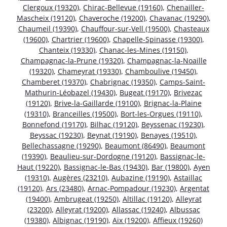
Clergoux (19320)
,
Chirac-Bellevue (19160)
,
Chenailler-
Mascheix (19120)
,
Chaveroche (19200)
,
Chavanac (19290)
,
Chaumeil (19390)
,
Chauffour-sur-Vell (19500)
,
Chasteaux
(19600)
,
Chartrier (19600)
,
Chapelle-Spinasse (19300)
,
Chanteix (19330)
,
Chanac-les-Mines (19150)
,
Champagnac-la-Prune (19320)
,
Champagnac-la-Noaille
(19320)
,
Chameyrat (19330)
,
Chamboulive (19450)
,
Chamberet (19370)
,
Chabrignac (19350)
,
Camps-Saint-
Mathurin-Léobazel (19430)
,
Bugeat (19170)
,
Brivezac
(19120)
,
Brive-la-Gaillarde (19100)
,
Brignac-la-Plaine
(19310)
,
Branceilles (19500)
,
Bort-les-Orgues (19110)
,
Bonnefond (19170)
,
Bilhac (19120)
,
Beyssenac (19230)
,
Beyssac (19230)
,
Beynat (19190)
,
Benayes (19510)
,
Bellechassagne (19290)
,
Beaumont (86490)
,
Beaumont
(19390)
,
Beaulieu-sur-Dordogne (19120)
,
Bassignac-le-
Haut (19220)
,
Bassignac-le-Bas (19430)
,
Bar (19800)
,
Ayen
(19310)
,
Augères (23210)
,
Aubazine (19190)
,
Astaillac
(19120)
,
Ars (23480)
,
Arnac-Pompadour (19230)
,
Argentat
(19400)
,
Ambrugeat (19250)
,
Altillac (19120)
,
Alleyrat
(23200)
,
Alleyrat (19200)
,
Allassac (19240)
,
Albussac
(19380)
,
Albignac (19190)
,
Aix (19200)
,
Affieux (19260)