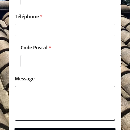
E
-
m
Téléphone
*
a
i
l
Code Postal
*
Message