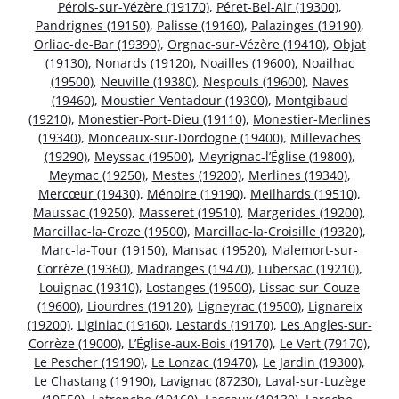
Pérols-sur-Vézère (19170)
,
Péret-Bel-Air (19300)
,
Pandrignes (19150)
,
Palisse (19160)
,
Palazinges (19190)
,
Orliac-de-Bar (19390)
,
Orgnac-sur-Vézère (19410)
,
Objat
(19130)
,
Nonards (19120)
,
Noailles (19600)
,
Noailhac
(19500)
,
Neuville (19380)
,
Nespouls (19600)
,
Naves
(19460)
,
Moustier-Ventadour (19300)
,
Montgibaud
(19210)
,
Monestier-Port-Dieu (19110)
,
Monestier-Merlines
(19340)
,
Monceaux-sur-Dordogne (19400)
,
Millevaches
(19290)
,
Meyssac (19500)
,
Meyrignac-l’Église (19800)
,
Meymac (19250)
,
Mestes (19200)
,
Merlines (19340)
,
Mercœur (19430)
,
Ménoire (19190)
,
Meilhards (19510)
,
Maussac (19250)
,
Masseret (19510)
,
Margerides (19200)
,
Marcillac-la-Croze (19500)
,
Marcillac-la-Croisille (19320)
,
Marc-la-Tour (19150)
,
Mansac (19520)
,
Malemort-sur-
Corrèze (19360)
,
Madranges (19470)
,
Lubersac (19210)
,
Louignac (19310)
,
Lostanges (19500)
,
Lissac-sur-Couze
(19600)
,
Liourdres (19120)
,
Ligneyrac (19500)
,
Lignareix
(19200)
,
Liginiac (19160)
,
Lestards (19170)
,
Les Angles-sur-
Corrèze (19000)
,
L’Église-aux-Bois (19170)
,
Le Vert (79170)
,
Le Pescher (19190)
,
Le Lonzac (19470)
,
Le Jardin (19300)
,
Le Chastang (19190)
,
Lavignac (87230)
,
Laval-sur-Luzège