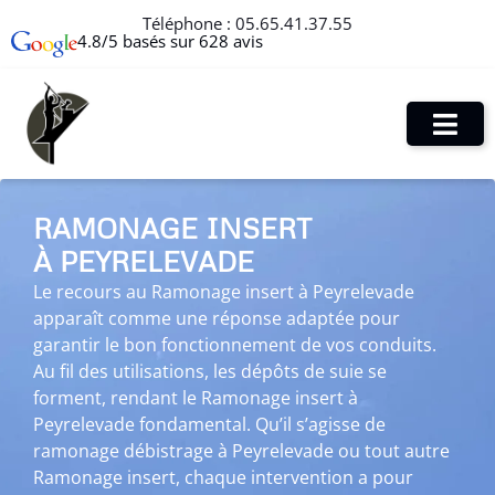
Téléphone :
05.65.41.37.55
4.8/5 basés sur 628 avis
RAMONAGE INSERT
À PEYRELEVADE
Le recours au Ramonage insert à Peyrelevade
apparaît comme une réponse adaptée pour
garantir le bon fonctionnement de vos conduits.
Au fil des utilisations, les dépôts de suie se
forment, rendant le Ramonage insert à
Peyrelevade fondamental. Qu’il s’agisse de
ramonage débistrage à Peyrelevade ou tout autre
Ramonage insert, chaque intervention a pour