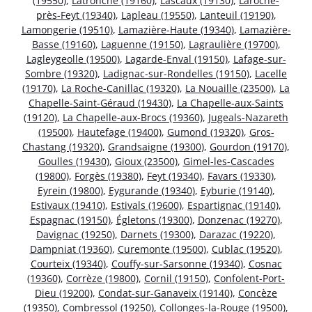
(19550)
,
Latronche (19160)
,
Lascaux (19130)
,
Laroche-
près-Feyt (19340)
,
Lapleau (19550)
,
Lanteuil (19190)
,
Lamongerie (19510)
,
Lamazière-Haute (19340)
,
Lamazière-
Basse (19160)
,
Laguenne (19150)
,
Lagraulière (19700)
,
Lagleygeolle (19500)
,
Lagarde-Enval (19150)
,
Lafage-sur-
Sombre (19320)
,
Ladignac-sur-Rondelles (19150)
,
Lacelle
(19170)
,
La Roche-Canillac (19320)
,
La Nouaille (23500)
,
La
Chapelle-Saint-Géraud (19430)
,
La Chapelle-aux-Saints
(19120)
,
La Chapelle-aux-Brocs (19360)
,
Jugeals-Nazareth
(19500)
,
Hautefage (19400)
,
Gumond (19320)
,
Gros-
Chastang (19320)
,
Grandsaigne (19300)
,
Gourdon (19170)
,
Goulles (19430)
,
Gioux (23500)
,
Gimel-les-Cascades
(19800)
,
Forgès (19380)
,
Feyt (19340)
,
Favars (19330)
,
Eyrein (19800)
,
Eygurande (19340)
,
Eyburie (19140)
,
Estivaux (19410)
,
Estivals (19600)
,
Espartignac (19140)
,
Espagnac (19150)
,
Égletons (19300)
,
Donzenac (19270)
,
Davignac (19250)
,
Darnets (19300)
,
Darazac (19220)
,
Dampniat (19360)
,
Curemonte (19500)
,
Cublac (19520)
,
Courteix (19340)
,
Couffy-sur-Sarsonne (19340)
,
Cosnac
(19360)
,
Corrèze (19800)
,
Cornil (19150)
,
Confolent-Port-
Dieu (19200)
,
Condat-sur-Ganaveix (19140)
,
Concèze
(19350)
,
Combressol (19250)
,
Collonges-la-Rouge (19500)
,