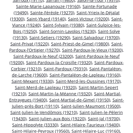
Sarroux (19110)
,
Sarran (19800)
,
Salon-la-Tour (19510)
,
Sainte-Marie-Lapanouze (19160)
,
Sainte-Fortunade
(19490)
,
Sainte-Féréole (19270)
,
Saint-Yrieix-le-Déjalat
(19300)
,
Saint-Ybard (19140)
,
Saint-Victour (19200)
,
Saint-
Viance (19240)
,
Saint-Sylvain (19380)
,
Saint-Sulpice-les-
Bois (19250)
,
Saint-Sornin-Lavolps (19230)
,
Saint-Solve
(19130)
,
Saint-Setiers (19290)
,
Saint-Salvadour (19700)
,
Saint-Privat (19220)
,
Saint-Priest-de-Gimel (19800)
,
Saint-
Pardoux-l’Ortigier (19270)
,
Saint-Pardoux-le-Vieux (19200)
,
Saint-Pardoux-le-Neuf (23200)
,
Saint-Pardoux-le-Neuf
(19200)
,
Saint-Pardoux-la-Croisille (19320)
,
Saint-Pardoux-
Corbier (19210)
,
Saint-Pardoux (79310)
,
Saint-Pantaléon-
de-Larche (19600)
,
Saint-Pantaléon-de-Lapleau (19160)
,
Saint-Mexant (19330)
,
Saint-Merd-les-Oussines (19170)
,
Saint-Merd-de-Lapleau (19320)
,
Saint-Martin-Sepert
(19210)
,
Saint-Martin-la-Méanne (19320)
,
Saint-Martial-
Entraygues (19400)
,
Saint-Martial-de-Gimel (19150)
,
Saint-
Julien-près-Bort (19110)
,
Saint-Julien-Maumont (19500)
,
Saint-Julien-le-Vendômois (19210)
,
Saint-Julien-le-Pèlerin
(19430)
,
Saint-Julien-aux-Bois (19220)
,
Saint-Jal (19700)
,
Saint-Hippolyte (33330)
,
Saint-Hilaire-Taurieux (19400)
,
Saint-Hilaire-Peyroux (19560)
,
Saint-Hilaire-Luc (19160)
,