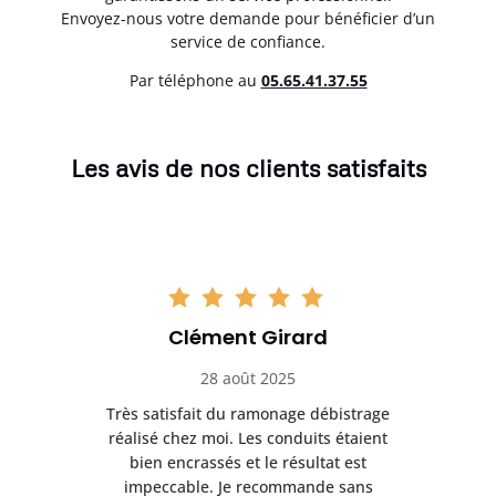
Envoyez-nous votre demande pour bénéficier d’un
service de confiance.
Par téléphone au
05.65.41.37.55
Les avis de nos clients satisfaits
Clément Girard
28 août 2025
e
Très satisfait du ramonage débistrage
née.
réalisé chez moi. Les conduits étaient
déb
et
bien encrassés et le résultat est
ret
 et
impeccable. Je recommande sans