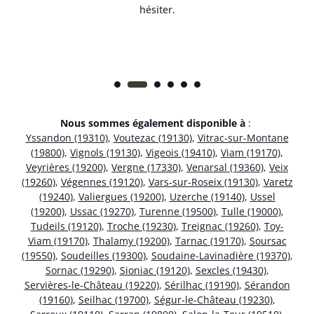
hésiter.
Nous sommes également disponible à
:
Yssandon (19310)
,
Voutezac (19130)
,
Vitrac-sur-Montane
(19800)
,
Vignols (19130)
,
Vigeois (19410)
,
Viam (19170)
,
Veyrières (19200)
,
Vergne (17330)
,
Venarsal (19360)
,
Veix
(19260)
,
Végennes (19120)
,
Vars-sur-Roseix (19130)
,
Varetz
(19240)
,
Valiergues (19200)
,
Uzerche (19140)
,
Ussel
(19200)
,
Ussac (19270)
,
Turenne (19500)
,
Tulle (19000)
,
Tudeils (19120)
,
Troche (19230)
,
Treignac (19260)
,
Toy-
Viam (19170)
,
Thalamy (19200)
,
Tarnac (19170)
,
Soursac
(19550)
,
Soudeilles (19300)
,
Soudaine-Lavinadière (19370)
,
Sornac (19290)
,
Sioniac (19120)
,
Sexcles (19430)
,
Servières-le-Château (19220)
,
Sérilhac (19190)
,
Sérandon
(19160)
,
Seilhac (19700)
,
Ségur-le-Château (19230)
,