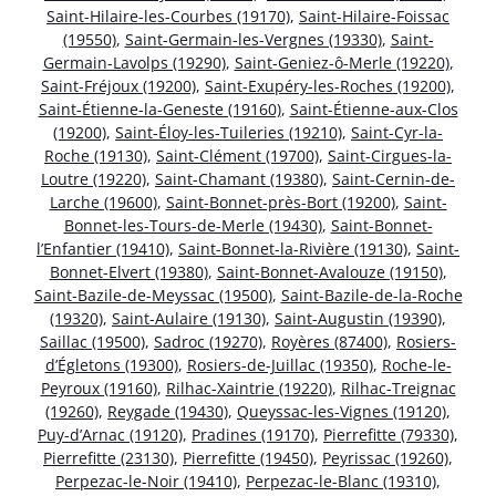
Saint-Hilaire-les-Courbes (19170)
,
Saint-Hilaire-Foissac
(19550)
,
Saint-Germain-les-Vergnes (19330)
,
Saint-
Germain-Lavolps (19290)
,
Saint-Geniez-ô-Merle (19220)
,
Saint-Fréjoux (19200)
,
Saint-Exupéry-les-Roches (19200)
,
Saint-Étienne-la-Geneste (19160)
,
Saint-Étienne-aux-Clos
(19200)
,
Saint-Éloy-les-Tuileries (19210)
,
Saint-Cyr-la-
Roche (19130)
,
Saint-Clément (19700)
,
Saint-Cirgues-la-
Loutre (19220)
,
Saint-Chamant (19380)
,
Saint-Cernin-de-
Larche (19600)
,
Saint-Bonnet-près-Bort (19200)
,
Saint-
Bonnet-les-Tours-de-Merle (19430)
,
Saint-Bonnet-
l’Enfantier (19410)
,
Saint-Bonnet-la-Rivière (19130)
,
Saint-
Bonnet-Elvert (19380)
,
Saint-Bonnet-Avalouze (19150)
,
Saint-Bazile-de-Meyssac (19500)
,
Saint-Bazile-de-la-Roche
(19320)
,
Saint-Aulaire (19130)
,
Saint-Augustin (19390)
,
Saillac (19500)
,
Sadroc (19270)
,
Royères (87400)
,
Rosiers-
d’Égletons (19300)
,
Rosiers-de-Juillac (19350)
,
Roche-le-
Peyroux (19160)
,
Rilhac-Xaintrie (19220)
,
Rilhac-Treignac
(19260)
,
Reygade (19430)
,
Queyssac-les-Vignes (19120)
,
Puy-d’Arnac (19120)
,
Pradines (19170)
,
Pierrefitte (79330)
,
Pierrefitte (23130)
,
Pierrefitte (19450)
,
Peyrissac (19260)
,
Perpezac-le-Noir (19410)
,
Perpezac-le-Blanc (19310)
,