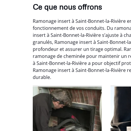
Ce que nous offrons
Ramonage insert à Saint-Bonnet-la-Rivière e
fonctionnement de vos conduits. Du ramona
insert à Saint-Bonnet-la-Rivière s’ajuste à ch
granulés, Ramonage insert à Saint-Bonnet-la-
profondeur et assurer un tirage optimal. Ram
ramonage de cheminée pour maintenir un re
Ni
à Saint-Bonnet-la-Rivière a pour objectif pr
Ramonage insert à Saint-Bonnet-la-Rivière r
2
durable.
Interve
propre
débistr
suite la
du tir