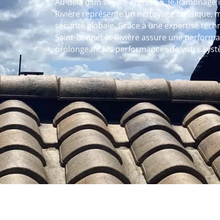
Au-delà d’un simple entretien, le Ramonage i
Rivière représente un nettoyage classique, m
sécurité globale. Grâce à une expertise tech
Saint-Bonnet-la-Rivière assure une perform
prolongeant les performances de votre syst