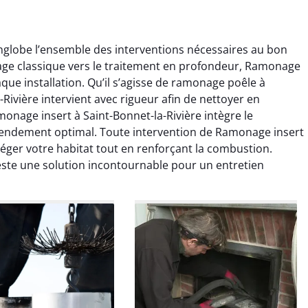
nglobe l’ensemble des interventions nécessaires au bon
ge classique vers le traitement en profondeur, Ramonage
aque installation. Qu’il s’agisse de ramonage poêle à
Rivière intervient avec rigueur afin de nettoyer en
onage insert à Saint-Bonnet-la-Rivière intègre le
ndement optimal. Toute intervention de Ramonage insert
colas Perrin
Yannick Morel
otéger votre habitat tout en renforçant la combustion.
este une solution incontournable pour un entretien
2 janvier 2026
12 juillet 2025
ntion rapide et très
Intervention très efficace
 pour le ramonage
pour le ramonage débistrage
age. On sent tout de
de ma cheminée. Le tirage
 différence au niveau
est nettement meilleur et
age. Très satisfait.
plus aucune odeur. Travail
propre et rapide.