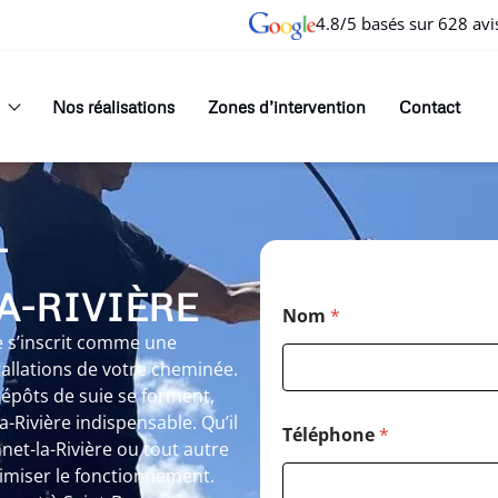
4.8/5 basés sur 628 avi
Nos réalisations
Zones d’intervention
Contact
T
A-RIVIÈRE
Nom
*
e s’inscrit comme une
tallations de votre cheminée.
épôts de suie se forment,
-Rivière indispensable. Qu’il
Téléphone
*
et-la-Rivière ou tout autre
imiser le fonctionnement.