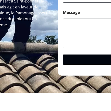
nsert à Saint-Bonnet-la-
ais agit en faveur de la
Message
nique, le Ramonage insert à
ance durable tout en
ème.