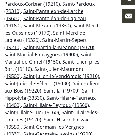
Pardoux-Corbier (19210)
,
Saint-Pardoux
(79310)
,
Saint-Pantaléon-de-Larche
(19600)
,
Saint-Pantaléon-de-Lapleau
(19160)
,
Saint-Mexant (19330)
,
Saint-Merd-
les-Oussines (19170)
,
Saint-Merd-de-
Lapleau (19320)
,
Saint-Martin-Sepert
(19210)
,
Saint-Martin-la-Méanne (19320)
,
Saint-Martial-Entraygues (19400)
,
Saint-
Martial-de-Gimel (19150)
,
Saint-Julien-près-
Bort (19110)
,
Saint-Julien-Maumont
(19500)
,
Saint-Julien-le-Vendômois (19210)
,
Saint-Julien-le-Pèlerin (19430)
,
Saint-Julien-
aux-Bois (19220)
,
Saint-Jal (19700)
,
Saint-
Hippolyte (33330)
,
Saint-Hilaire-Taurieux
(19400)
,
Saint-Hilaire-Peyroux (19560)
,
Saint-Hilaire-Luc (19160)
,
Saint-Hilaire-les-
Courbes (19170)
,
Saint-Hilaire-Foissac
(19550)
,
Saint-Germain-les-Vergnes
(19330)
,
Saint-Germain-Lavolps (19290)
,