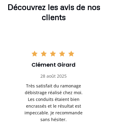
Découvrez les avis de nos
clients
Clément Girard
Romai
28 août 2025
05 se
Très satisfait du ramonage
Excelle
débistrage réalisé chez moi.
ramonag
Les conduits étaient bien
L’interven
encrassés et le résultat est
retrouve
impeccable. Je recommande
fonctionne
sans hésiter.
Rien