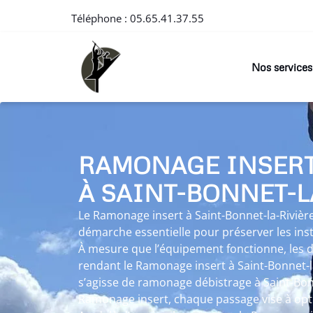
Téléphone :
05.65.41.37.55
Nos services
RAMONAGE INSER
À SAINT-BONNET-L
Le Ramonage insert à Saint-Bonnet-la-Rivièr
démarche essentielle pour préserver les ins
À mesure que l’équipement fonctionne, les d
rendant le Ramonage insert à Saint-Bonnet-la
s’agisse de ramonage débistrage à Saint-Bonn
Ramonage insert, chaque passage vise à opt