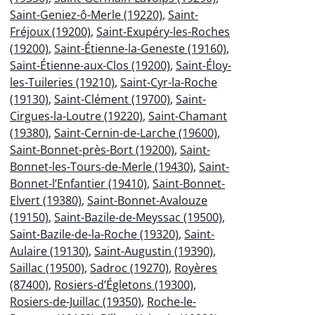
Saint-Geniez-ô-Merle (19220)
,
Saint-
Fréjoux (19200)
,
Saint-Exupéry-les-Roches
(19200)
,
Saint-Étienne-la-Geneste (19160)
,
Saint-Étienne-aux-Clos (19200)
,
Saint-Éloy-
les-Tuileries (19210)
,
Saint-Cyr-la-Roche
(19130)
,
Saint-Clément (19700)
,
Saint-
Cirgues-la-Loutre (19220)
,
Saint-Chamant
(19380)
,
Saint-Cernin-de-Larche (19600)
,
Saint-Bonnet-près-Bort (19200)
,
Saint-
Bonnet-les-Tours-de-Merle (19430)
,
Saint-
Bonnet-l’Enfantier (19410)
,
Saint-Bonnet-
Elvert (19380)
,
Saint-Bonnet-Avalouze
(19150)
,
Saint-Bazile-de-Meyssac (19500)
,
Saint-Bazile-de-la-Roche (19320)
,
Saint-
Aulaire (19130)
,
Saint-Augustin (19390)
,
Saillac (19500)
,
Sadroc (19270)
,
Royères
(87400)
,
Rosiers-d’Égletons (19300)
,
Rosiers-de-Juillac (19350)
,
Roche-le-