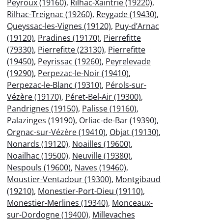
Peyroux (19160)
,
Rilhac-Xaintrie (19220)
,
Rilhac-Treignac (19260)
,
Reygade (19430)
,
Queyssac-les-Vignes (19120)
,
Puy-d’Arnac
(19120)
,
Pradines (19170)
,
Pierrefitte
(79330)
,
Pierrefitte (23130)
,
Pierrefitte
(19450)
,
Peyrissac (19260)
,
Peyrelevade
(19290)
,
Perpezac-le-Noir (19410)
,
Perpezac-le-Blanc (19310)
,
Pérols-sur-
Vézère (19170)
,
Péret-Bel-Air (19300)
,
Pandrignes (19150)
,
Palisse (19160)
,
Palazinges (19190)
,
Orliac-de-Bar (19390)
,
Orgnac-sur-Vézère (19410)
,
Objat (19130)
,
Nonards (19120)
,
Noailles (19600)
,
Noailhac (19500)
,
Neuville (19380)
,
Nespouls (19600)
,
Naves (19460)
,
Moustier-Ventadour (19300)
,
Montgibaud
(19210)
,
Monestier-Port-Dieu (19110)
,
Monestier-Merlines (19340)
,
Monceaux-
sur-Dordogne (19400)
,
Millevaches