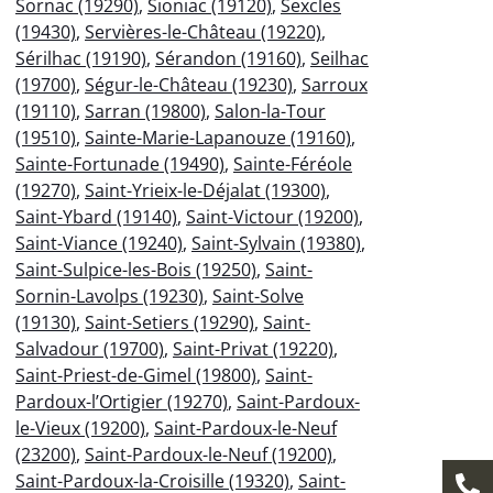
Sornac (19290)
,
Sioniac (19120)
,
Sexcles
(19430)
,
Servières-le-Château (19220)
,
Sérilhac (19190)
,
Sérandon (19160)
,
Seilhac
(19700)
,
Ségur-le-Château (19230)
,
Sarroux
(19110)
,
Sarran (19800)
,
Salon-la-Tour
(19510)
,
Sainte-Marie-Lapanouze (19160)
,
Sainte-Fortunade (19490)
,
Sainte-Féréole
(19270)
,
Saint-Yrieix-le-Déjalat (19300)
,
Saint-Ybard (19140)
,
Saint-Victour (19200)
,
Saint-Viance (19240)
,
Saint-Sylvain (19380)
,
Saint-Sulpice-les-Bois (19250)
,
Saint-
Sornin-Lavolps (19230)
,
Saint-Solve
(19130)
,
Saint-Setiers (19290)
,
Saint-
Salvadour (19700)
,
Saint-Privat (19220)
,
Saint-Priest-de-Gimel (19800)
,
Saint-
Pardoux-l’Ortigier (19270)
,
Saint-Pardoux-
le-Vieux (19200)
,
Saint-Pardoux-le-Neuf
(23200)
,
Saint-Pardoux-le-Neuf (19200)
,
Saint-Pardoux-la-Croisille (19320)
,
Saint-