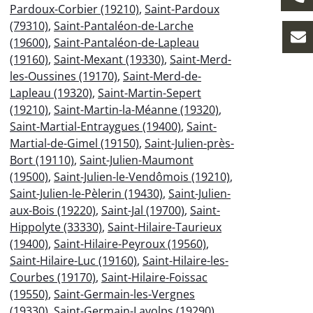
Pardoux-Corbier (19210)
,
Saint-Pardoux
(79310)
,
Saint-Pantaléon-de-Larche
(19600)
,
Saint-Pantaléon-de-Lapleau
(19160)
,
Saint-Mexant (19330)
,
Saint-Merd-
les-Oussines (19170)
,
Saint-Merd-de-
Lapleau (19320)
,
Saint-Martin-Sepert
(19210)
,
Saint-Martin-la-Méanne (19320)
,
Saint-Martial-Entraygues (19400)
,
Saint-
Martial-de-Gimel (19150)
,
Saint-Julien-près-
Bort (19110)
,
Saint-Julien-Maumont
(19500)
,
Saint-Julien-le-Vendômois (19210)
,
Saint-Julien-le-Pèlerin (19430)
,
Saint-Julien-
aux-Bois (19220)
,
Saint-Jal (19700)
,
Saint-
Hippolyte (33330)
,
Saint-Hilaire-Taurieux
(19400)
,
Saint-Hilaire-Peyroux (19560)
,
Saint-Hilaire-Luc (19160)
,
Saint-Hilaire-les-
Courbes (19170)
,
Saint-Hilaire-Foissac
(19550)
,
Saint-Germain-les-Vergnes
(19330)
,
Saint-Germain-Lavolps (19290)
,