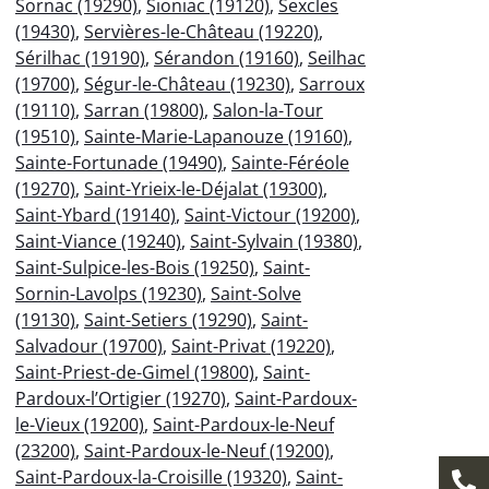
Sornac (19290)
,
Sioniac (19120)
,
Sexcles
(19430)
,
Servières-le-Château (19220)
,
Sérilhac (19190)
,
Sérandon (19160)
,
Seilhac
(19700)
,
Ségur-le-Château (19230)
,
Sarroux
(19110)
,
Sarran (19800)
,
Salon-la-Tour
(19510)
,
Sainte-Marie-Lapanouze (19160)
,
Sainte-Fortunade (19490)
,
Sainte-Féréole
(19270)
,
Saint-Yrieix-le-Déjalat (19300)
,
Saint-Ybard (19140)
,
Saint-Victour (19200)
,
Saint-Viance (19240)
,
Saint-Sylvain (19380)
,
Saint-Sulpice-les-Bois (19250)
,
Saint-
Sornin-Lavolps (19230)
,
Saint-Solve
(19130)
,
Saint-Setiers (19290)
,
Saint-
Salvadour (19700)
,
Saint-Privat (19220)
,
Saint-Priest-de-Gimel (19800)
,
Saint-
Pardoux-l’Ortigier (19270)
,
Saint-Pardoux-
le-Vieux (19200)
,
Saint-Pardoux-le-Neuf
(23200)
,
Saint-Pardoux-le-Neuf (19200)
,
Saint-Pardoux-la-Croisille (19320)
,
Saint-