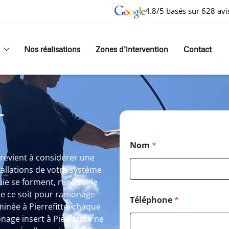
4.8/5 basés sur 628 avi
Nos réalisations
Zones d’intervention
Contact
T
Nom
*
 revient à considérer une
tallations de votre système
uie se forment, rendant le
ue ce soit pour ramonage
Téléphone
*
inée à Pierrefitte, chaque
nage insert à Pierrefitte ne