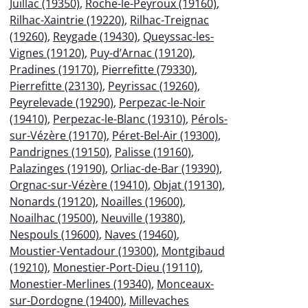
Juillac (19350)
,
Roche-le-Peyroux (19160)
,
Rilhac-Xaintrie (19220)
,
Rilhac-Treignac
(19260)
,
Reygade (19430)
,
Queyssac-les-
Vignes (19120)
,
Puy-d’Arnac (19120)
,
Pradines (19170)
,
Pierrefitte (79330)
,
Pierrefitte (23130)
,
Peyrissac (19260)
,
Peyrelevade (19290)
,
Perpezac-le-Noir
(19410)
,
Perpezac-le-Blanc (19310)
,
Pérols-
sur-Vézère (19170)
,
Péret-Bel-Air (19300)
,
Pandrignes (19150)
,
Palisse (19160)
,
Palazinges (19190)
,
Orliac-de-Bar (19390)
,
Orgnac-sur-Vézère (19410)
,
Objat (19130)
,
Nonards (19120)
,
Noailles (19600)
,
Noailhac (19500)
,
Neuville (19380)
,
Nespouls (19600)
,
Naves (19460)
,
Moustier-Ventadour (19300)
,
Montgibaud
(19210)
,
Monestier-Port-Dieu (19110)
,
Monestier-Merlines (19340)
,
Monceaux-
sur-Dordogne (19400)
,
Millevaches