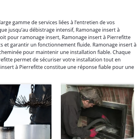
arge gamme de services liées à l’entretien de vos
ue jusqu’au débistrage intensif, Ramonage insert à
soit pour ramonage insert, Ramonage insert à Pierrefitte
ts et garantir un fonctionnement fluide. Ramonage insert à
 cheminée pour maintenir une installation fiable. Chaque
fitte permet de sécuriser votre installation tout en
colas Perrin
Yannick Morel
nsert à Pierrefitte constitue une réponse fiable pour une
2 janvier 2026
12 juillet 2025
ntion rapide et très
Intervention très efficace
 pour le ramonage
pour le ramonage débistrage
age. On sent tout de
de ma cheminée. Le tirage
 différence au niveau
est nettement meilleur et
age. Très satisfait.
plus aucune odeur. Travail
propre et rapide.