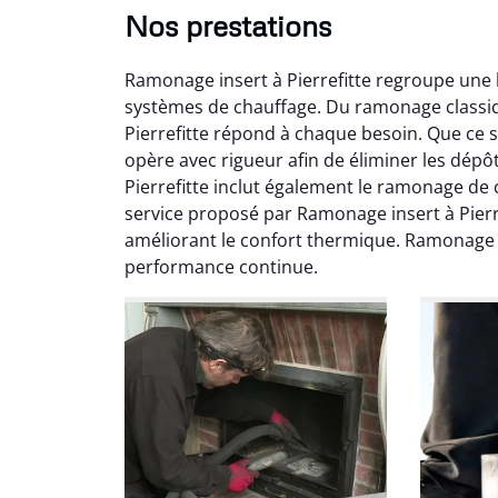
Nos prestations
Ramonage insert à Pierrefitte regroupe une l
systèmes de chauffage. Du ramonage classiq
Pierrefitte répond à chaque besoin. Que ce 
opère avec rigueur afin de éliminer les dépô
Pierrefitte inclut également le ramonage de
service proposé par Ramonage insert à Pierre
Ni
améliorant le confort thermique. Ramonage i
performance continue.
2
Interve
propre
débistr
suite la
du tir