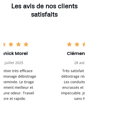
Les avis de nos clients
satisfaits
Clément Girard
Romai
28 août 2025
05 se
Très satisfait du ramonage
Excelle
débistrage réalisé chez moi.
ramonag
Les conduits étaient bien
L’interven
encrassés et le résultat est
retrouve
impeccable. Je recommande
fonctionne
sans hésiter.
Rien