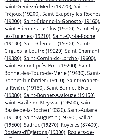
Saint-Geniez-ô-Merle (19220)
,
Saint-
Fréjoux (19200)
,
Saint-Exupéry-les-Roches
(19200)
,
Saint-Étienne-la-Geneste (19160)
,
Saint-Étienne-aux-Clos (19200)
,
Saint-Éloy-
les-Tuileries (19210)
,
Saint-Cyr-la-Roche
(19130)
,
Saint-Clément (19700)
,
Saint-
Cirgues-la-Loutre (19220)
,
Saint-Chamant
(19380)
,
Saint-Cernin-de-Larche (19600)
,
Saint-Bonnet-près-Bort (19200)
,
Saint-
Bonnet-les-Tours-de-Merle (19430)
,
Saint-
Bonnet-l’Enfantier (19410)
,
Saint-Bonnet-
la-Rivière (19130)
,
Saint-Bonnet-Elvert
(19380)
,
Saint-Bonnet-Avalouze (19150)
,
Saint-Bazile-de-Meyssac (19500)
,
Saint-
Bazile-de-la-Roche (19320)
,
Saint-Aulaire
(19130)
,
Saint-Augustin (19390)
,
Saillac
(19500)
,
Sadroc (19270)
,
Royères (87400)
,
Rosiers-d’Égletons (19300)
,
Rosiers-de-