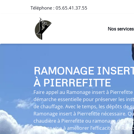
Téléphone :
05.65.41.37.55
Nos services
RAMONAGE INSER
À PIERREFITTE
Faire appel au Ramonage insert à Pierrefitte
démarche essentielle pour préserver les ins
de chauffage. Avec le temps, les dépôts de s
Ramonage insert à Pierrefitte nécessaire. Q
chaudière à Pierrefitte ou ramonage de chem
passage vise à améliorer l’efficacité. Le Ramo