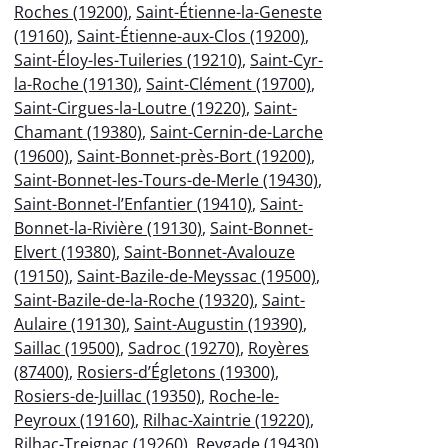
Roches (19200)
,
Saint-Étienne-la-Geneste
(19160)
,
Saint-Étienne-aux-Clos (19200)
,
Saint-Éloy-les-Tuileries (19210)
,
Saint-Cyr-
la-Roche (19130)
,
Saint-Clément (19700)
,
Saint-Cirgues-la-Loutre (19220)
,
Saint-
Chamant (19380)
,
Saint-Cernin-de-Larche
(19600)
,
Saint-Bonnet-près-Bort (19200)
,
Saint-Bonnet-les-Tours-de-Merle (19430)
,
Saint-Bonnet-l’Enfantier (19410)
,
Saint-
Bonnet-la-Rivière (19130)
,
Saint-Bonnet-
Elvert (19380)
,
Saint-Bonnet-Avalouze
(19150)
,
Saint-Bazile-de-Meyssac (19500)
,
Saint-Bazile-de-la-Roche (19320)
,
Saint-
Aulaire (19130)
,
Saint-Augustin (19390)
,
Saillac (19500)
,
Sadroc (19270)
,
Royères
(87400)
,
Rosiers-d’Égletons (19300)
,
Rosiers-de-Juillac (19350)
,
Roche-le-
Peyroux (19160)
,
Rilhac-Xaintrie (19220)
,
Rilhac-Treignac (19260)
,
Reygade (19430)
,