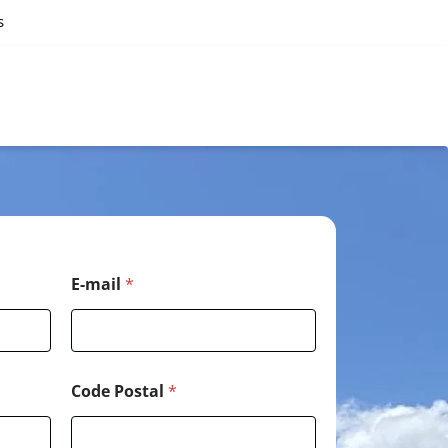
s
E-mail
*
Code Postal
*