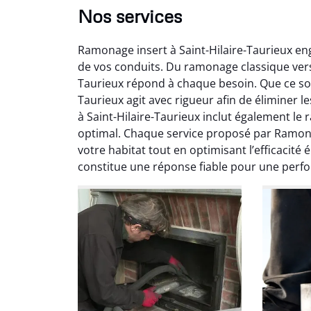
Nos services
Ramonage insert à Saint-Hilaire-Taurieux engl
de vos conduits. Du ramonage classique vers 
Taurieux répond à chaque besoin. Que ce soi
Taurieux agit avec rigueur afin de éliminer 
à Saint-Hilaire-Taurieux inclut également 
Ni
optimal. Chaque service proposé par Ramona
votre habitat tout en optimisant l’efficacité
2
constitue une réponse fiable pour une perf
Interve
propre
débistr
suite la
du tir