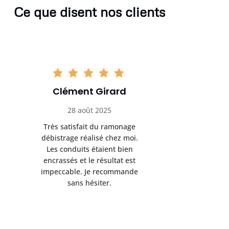
Ce que disent nos clients
Clément Girard
Romai
28 août 2025
05 se
Très satisfait du ramonage
Excelle
débistrage réalisé chez moi.
ramonag
Les conduits étaient bien
L’interven
encrassés et le résultat est
retrouve
impeccable. Je recommande
fonctionne
sans hésiter.
Rien