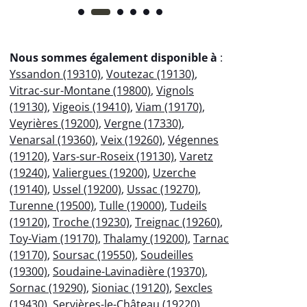
Nous sommes également disponible à
:
Yssandon (19310)
,
Voutezac (19130)
,
Vitrac-sur-Montane (19800)
,
Vignols
(19130)
,
Vigeois (19410)
,
Viam (19170)
,
Veyrières (19200)
,
Vergne (17330)
,
Venarsal (19360)
,
Veix (19260)
,
Végennes
(19120)
,
Vars-sur-Roseix (19130)
,
Varetz
(19240)
,
Valiergues (19200)
,
Uzerche
(19140)
,
Ussel (19200)
,
Ussac (19270)
,
Turenne (19500)
,
Tulle (19000)
,
Tudeils
(19120)
,
Troche (19230)
,
Treignac (19260)
,
Toy-Viam (19170)
,
Thalamy (19200)
,
Tarnac
(19170)
,
Soursac (19550)
,
Soudeilles
(19300)
,
Soudaine-Lavinadière (19370)
,
Sornac (19290)
,
Sioniac (19120)
,
Sexcles
(19430)
,
Servières-le-Château (19220)
,