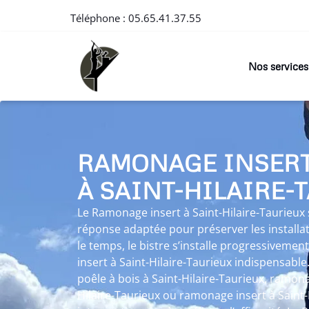
Téléphone :
05.65.41.37.55
Nos services
RAMONAGE INSER
À SAINT-HILAIRE-
Le Ramonage insert à Saint-Hilaire-Taurieux
réponse adaptée pour préserver les installa
le temps, le bistre s’installe progressiveme
insert à Saint-Hilaire-Taurieux indispensable
poêle à bois à Saint-Hilaire-Taurieux, ramon
Hilaire-Taurieux ou ramonage insert à Saint-