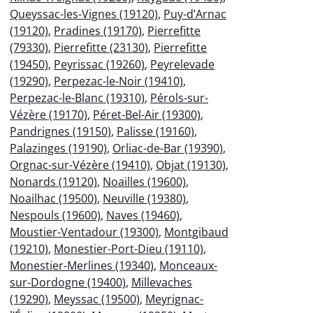
Queyssac-les-Vignes (19120)
,
Puy-d’Arnac
(19120)
,
Pradines (19170)
,
Pierrefitte
(79330)
,
Pierrefitte (23130)
,
Pierrefitte
(19450)
,
Peyrissac (19260)
,
Peyrelevade
(19290)
,
Perpezac-le-Noir (19410)
,
Perpezac-le-Blanc (19310)
,
Pérols-sur-
Vézère (19170)
,
Péret-Bel-Air (19300)
,
Pandrignes (19150)
,
Palisse (19160)
,
Palazinges (19190)
,
Orliac-de-Bar (19390)
,
Orgnac-sur-Vézère (19410)
,
Objat (19130)
,
Nonards (19120)
,
Noailles (19600)
,
Noailhac (19500)
,
Neuville (19380)
,
Nespouls (19600)
,
Naves (19460)
,
Moustier-Ventadour (19300)
,
Montgibaud
(19210)
,
Monestier-Port-Dieu (19110)
,
Monestier-Merlines (19340)
,
Monceaux-
sur-Dordogne (19400)
,
Millevaches
(19290)
,
Meyssac (19500)
,
Meyrignac-