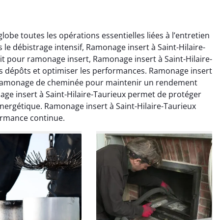
obe toutes les opérations essentielles liées à l’entretien
le débistrage intensif, Ramonage insert à Saint-Hilaire-
t pour ramonage insert, Ramonage insert à Saint-Hilaire-
les dépôts et optimiser les performances. Ramonage insert
le ramonage de cheminée pour maintenir un rendement
colas Perrin
Yannick Morel
ge insert à Saint-Hilaire-Taurieux permet de protéger
 énergétique. Ramonage insert à Saint-Hilaire-Taurieux
2 janvier 2026
12 juillet 2025
ormance continue.
ntion rapide et très
Intervention très efficace
 pour le ramonage
pour le ramonage débistrage
age. On sent tout de
de ma cheminée. Le tirage
 différence au niveau
est nettement meilleur et
age. Très satisfait.
plus aucune odeur. Travail
propre et rapide.