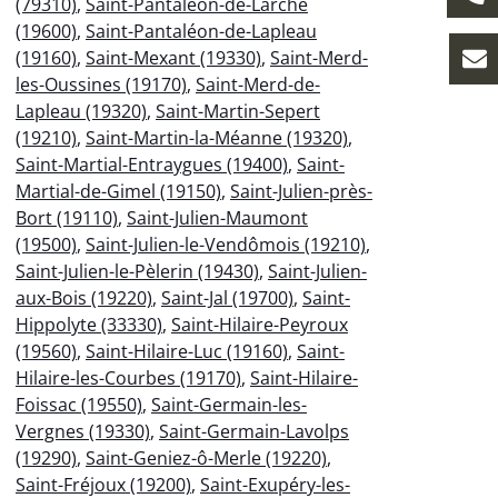
(79310)
,
Saint-Pantaléon-de-Larche
(19600)
,
Saint-Pantaléon-de-Lapleau
(19160)
,
Saint-Mexant (19330)
,
Saint-Merd-
les-Oussines (19170)
,
Saint-Merd-de-
Lapleau (19320)
,
Saint-Martin-Sepert
(19210)
,
Saint-Martin-la-Méanne (19320)
,
Saint-Martial-Entraygues (19400)
,
Saint-
Martial-de-Gimel (19150)
,
Saint-Julien-près-
Bort (19110)
,
Saint-Julien-Maumont
(19500)
,
Saint-Julien-le-Vendômois (19210)
,
Saint-Julien-le-Pèlerin (19430)
,
Saint-Julien-
aux-Bois (19220)
,
Saint-Jal (19700)
,
Saint-
Hippolyte (33330)
,
Saint-Hilaire-Peyroux
(19560)
,
Saint-Hilaire-Luc (19160)
,
Saint-
Hilaire-les-Courbes (19170)
,
Saint-Hilaire-
Foissac (19550)
,
Saint-Germain-les-
Vergnes (19330)
,
Saint-Germain-Lavolps
(19290)
,
Saint-Geniez-ô-Merle (19220)
,
Saint-Fréjoux (19200)
,
Saint-Exupéry-les-