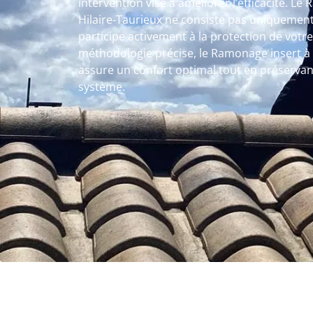
intervention vise à améliorer l’efficacité. Le
Hilaire-Taurieux ne consiste pas uniquement
participe activement à la protection de votr
méthodologie précise, le Ramonage insert à 
assure un confort optimal tout en préservan
système.