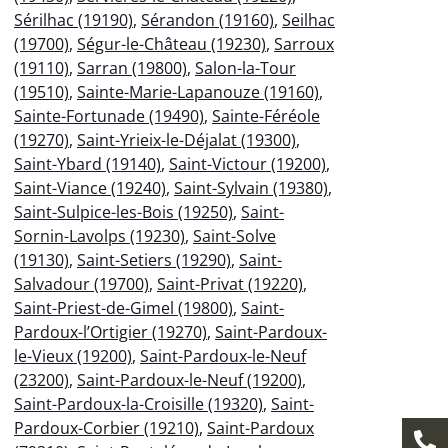
Sérilhac (19190)
,
Sérandon (19160)
,
Seilhac
(19700)
,
Ségur-le-Château (19230)
,
Sarroux
(19110)
,
Sarran (19800)
,
Salon-la-Tour
(19510)
,
Sainte-Marie-Lapanouze (19160)
,
Sainte-Fortunade (19490)
,
Sainte-Féréole
(19270)
,
Saint-Yrieix-le-Déjalat (19300)
,
Saint-Ybard (19140)
,
Saint-Victour (19200)
,
Saint-Viance (19240)
,
Saint-Sylvain (19380)
,
Saint-Sulpice-les-Bois (19250)
,
Saint-
Sornin-Lavolps (19230)
,
Saint-Solve
(19130)
,
Saint-Setiers (19290)
,
Saint-
Salvadour (19700)
,
Saint-Privat (19220)
,
Saint-Priest-de-Gimel (19800)
,
Saint-
Pardoux-l’Ortigier (19270)
,
Saint-Pardoux-
le-Vieux (19200)
,
Saint-Pardoux-le-Neuf
(23200)
,
Saint-Pardoux-le-Neuf (19200)
,
Saint-Pardoux-la-Croisille (19320)
,
Saint-
Pardoux-Corbier (19210)
,
Saint-Pardoux