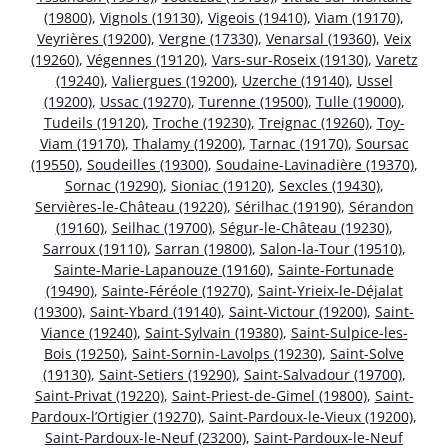
(19800)
,
Vignols (19130)
,
Vigeois (19410)
,
Viam (19170)
,
Veyrières (19200)
,
Vergne (17330)
,
Venarsal (19360)
,
Veix
(19260)
,
Végennes (19120)
,
Vars-sur-Roseix (19130)
,
Varetz
(19240)
,
Valiergues (19200)
,
Uzerche (19140)
,
Ussel
(19200)
,
Ussac (19270)
,
Turenne (19500)
,
Tulle (19000)
,
Tudeils (19120)
,
Troche (19230)
,
Treignac (19260)
,
Toy-
Viam (19170)
,
Thalamy (19200)
,
Tarnac (19170)
,
Soursac
(19550)
,
Soudeilles (19300)
,
Soudaine-Lavinadière (19370)
,
Sornac (19290)
,
Sioniac (19120)
,
Sexcles (19430)
,
Servières-le-Château (19220)
,
Sérilhac (19190)
,
Sérandon
(19160)
,
Seilhac (19700)
,
Ségur-le-Château (19230)
,
Sarroux (19110)
,
Sarran (19800)
,
Salon-la-Tour (19510)
,
Sainte-Marie-Lapanouze (19160)
,
Sainte-Fortunade
(19490)
,
Sainte-Féréole (19270)
,
Saint-Yrieix-le-Déjalat
(19300)
,
Saint-Ybard (19140)
,
Saint-Victour (19200)
,
Saint-
Viance (19240)
,
Saint-Sylvain (19380)
,
Saint-Sulpice-les-
Bois (19250)
,
Saint-Sornin-Lavolps (19230)
,
Saint-Solve
(19130)
,
Saint-Setiers (19290)
,
Saint-Salvadour (19700)
,
Saint-Privat (19220)
,
Saint-Priest-de-Gimel (19800)
,
Saint-
Pardoux-l’Ortigier (19270)
,
Saint-Pardoux-le-Vieux (19200)
,
Saint-Pardoux-le-Neuf (23200)
,
Saint-Pardoux-le-Neuf