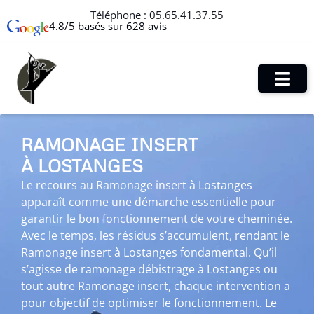
Téléphone :
05.65.41.37.55
4.8/5 basés sur 628 avis
RAMONAGE INSERT
À LOSTANGES
Le recours au Ramonage insert à Lostanges
apparaît comme une démarche essentielle pour
garantir le bon fonctionnement de votre cheminée.
Avec le temps, les résidus s’accumulent, rendant le
Ramonage insert à Lostanges fondamental. Qu’il
s’agisse de ramonage débistrage à Lostanges ou
tout autre Ramonage insert, chaque intervention a
pour objectif de optimiser le fonctionnement. Le