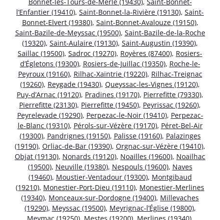
Bonnet-les-Tours-de-Merle (19430)
,
Saint-Bonnet-
l’Enfantier (19410)
,
Saint-Bonnet-la-Rivière (19130)
,
Saint-
Bonnet-Elvert (19380)
,
Saint-Bonnet-Avalouze (19150)
,
Saint-Bazile-de-Meyssac (19500)
,
Saint-Bazile-de-la-Roche
(19320)
,
Saint-Aulaire (19130)
,
Saint-Augustin (19390)
,
Saillac (19500)
,
Sadroc (19270)
,
Royères (87400)
,
Rosiers-
d’Égletons (19300)
,
Rosiers-de-Juillac (19350)
,
Roche-le-
Peyroux (19160)
,
Rilhac-Xaintrie (19220)
,
Rilhac-Treignac
(19260)
,
Reygade (19430)
,
Queyssac-les-Vignes (19120)
,
Puy-d’Arnac (19120)
,
Pradines (19170)
,
Pierrefitte (79330)
,
Pierrefitte (23130)
,
Pierrefitte (19450)
,
Peyrissac (19260)
,
Peyrelevade (19290)
,
Perpezac-le-Noir (19410)
,
Perpezac-
le-Blanc (19310)
,
Pérols-sur-Vézère (19170)
,
Péret-Bel-Air
(19300)
,
Pandrignes (19150)
,
Palisse (19160)
,
Palazinges
(19190)
,
Orliac-de-Bar (19390)
,
Orgnac-sur-Vézère (19410)
,
Objat (19130)
,
Nonards (19120)
,
Noailles (19600)
,
Noailhac
(19500)
,
Neuville (19380)
,
Nespouls (19600)
,
Naves
(19460)
,
Moustier-Ventadour (19300)
,
Montgibaud
(19210)
,
Monestier-Port-Dieu (19110)
,
Monestier-Merlines
(19340)
,
Monceaux-sur-Dordogne (19400)
,
Millevaches
(19290)
,
Meyssac (19500)
,
Meyrignac-l’Église (19800)
,
Meymac (19250)
,
Mestes (19200)
,
Merlines (19340)
,