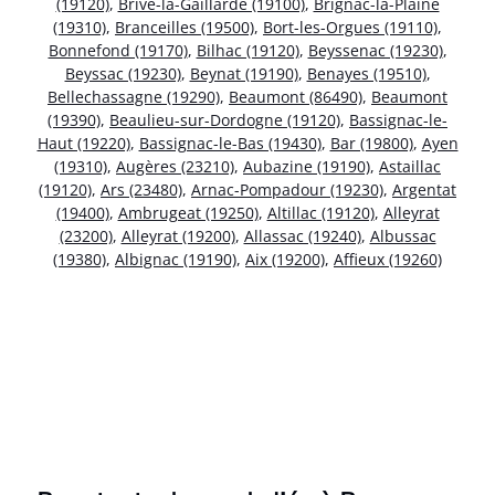
(19120)
,
Brive-la-Gaillarde (19100)
,
Brignac-la-Plaine
(19310)
,
Branceilles (19500)
,
Bort-les-Orgues (19110)
,
Bonnefond (19170)
,
Bilhac (19120)
,
Beyssenac (19230)
,
Beyssac (19230)
,
Beynat (19190)
,
Benayes (19510)
,
Bellechassagne (19290)
,
Beaumont (86490)
,
Beaumont
(19390)
,
Beaulieu-sur-Dordogne (19120)
,
Bassignac-le-
Haut (19220)
,
Bassignac-le-Bas (19430)
,
Bar (19800)
,
Ayen
(19310)
,
Augères (23210)
,
Aubazine (19190)
,
Astaillac
(19120)
,
Ars (23480)
,
Arnac-Pompadour (19230)
,
Argentat
(19400)
,
Ambrugeat (19250)
,
Altillac (19120)
,
Alleyrat
(23200)
,
Alleyrat (19200)
,
Allassac (19240)
,
Albussac
(19380)
,
Albignac (19190)
,
Aix (19200)
,
Affieux (19260)