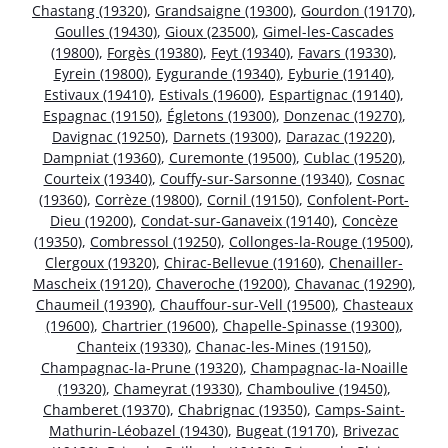
Chastang (19320)
,
Grandsaigne (19300)
,
Gourdon (19170)
,
Goulles (19430)
,
Gioux (23500)
,
Gimel-les-Cascades
(19800)
,
Forgès (19380)
,
Feyt (19340)
,
Favars (19330)
,
Eyrein (19800)
,
Eygurande (19340)
,
Eyburie (19140)
,
Estivaux (19410)
,
Estivals (19600)
,
Espartignac (19140)
,
Espagnac (19150)
,
Égletons (19300)
,
Donzenac (19270)
,
Davignac (19250)
,
Darnets (19300)
,
Darazac (19220)
,
Dampniat (19360)
,
Curemonte (19500)
,
Cublac (19520)
,
Courteix (19340)
,
Couffy-sur-Sarsonne (19340)
,
Cosnac
(19360)
,
Corrèze (19800)
,
Cornil (19150)
,
Confolent-Port-
Dieu (19200)
,
Condat-sur-Ganaveix (19140)
,
Concèze
(19350)
,
Combressol (19250)
,
Collonges-la-Rouge (19500)
,
Clergoux (19320)
,
Chirac-Bellevue (19160)
,
Chenailler-
Mascheix (19120)
,
Chaveroche (19200)
,
Chavanac (19290)
,
Chaumeil (19390)
,
Chauffour-sur-Vell (19500)
,
Chasteaux
(19600)
,
Chartrier (19600)
,
Chapelle-Spinasse (19300)
,
Chanteix (19330)
,
Chanac-les-Mines (19150)
,
Champagnac-la-Prune (19320)
,
Champagnac-la-Noaille
(19320)
,
Chameyrat (19330)
,
Chamboulive (19450)
,
Chamberet (19370)
,
Chabrignac (19350)
,
Camps-Saint-
Mathurin-Léobazel (19430)
,
Bugeat (19170)
,
Brivezac