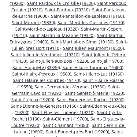
(19200)
,
Saint-Pardoux-la-Croisille (19320)
,
Saint-Pardoux-
Corbier (19210)
,
Saint-Pardoux (79310)
,
Saint-Pantaléon-
de-Larche (19600)
,
Saint-Pantaléon-de-Lapleau (19160)
,
Saint-Mexant (19330)
,
Saint-Merd-les-Oussines (19170)
,
Saint-Merd-de-Lapleau (19320)
,
Saint-Martin-Sepert
(19210)
,
Saint-Martin-la-Méanne (19320)
,
Saint-Martial-
Entraygues (19400)
,
Saint-Martial-de-Gimel (19150)
,
Saint-
Julien-près-Bort (19110)
,
Saint-Julien-Maumont (19500)
,
Saint-Julien-le-Vendômois (19210)
,
Saint-Julien-le-Pèlerin
(19430)
,
Saint-Julien-aux-Bois (19220)
,
Saint-Jal (19700)
,
Saint-Hippolyte (33330)
,
Saint-Hilaire-Taurieux (19400)
,
Saint-Hilaire-Peyroux (19560)
,
Saint-Hilaire-Luc (19160)
,
Saint-Hilaire-les-Courbes (19170)
,
Saint-Hilaire-Foissac
(19550)
,
Saint-Germain-les-Vergnes (19330)
,
Saint-
Germain-Lavolps (19290)
,
Saint-Geniez-ô-Merle (19220)
,
Saint-Fréjoux (19200)
,
Saint-Exupéry-les-Roches (19200)
,
Saint-Étienne-la-Geneste (19160)
,
Saint-Étienne-aux-Clos
(19200)
,
Saint-Éloy-les-Tuileries (19210)
,
Saint-Cyr-la-
Roche (19130)
,
Saint-Clément (19700)
,
Saint-Cirgues-la-
Loutre (19220)
,
Saint-Chamant (19380)
,
Saint-Cernin-de-
Larche (19600)
,
Saint-Bonnet-près-Bort (19200)
,
Saint-