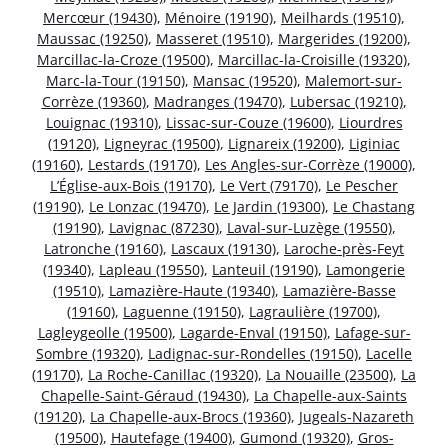
Mercœur (19430)
,
Ménoire (19190)
,
Meilhards (19510)
,
Maussac (19250)
,
Masseret (19510)
,
Margerides (19200)
,
Marcillac-la-Croze (19500)
,
Marcillac-la-Croisille (19320)
,
Marc-la-Tour (19150)
,
Mansac (19520)
,
Malemort-sur-
Corrèze (19360)
,
Madranges (19470)
,
Lubersac (19210)
,
Louignac (19310)
,
Lissac-sur-Couze (19600)
,
Liourdres
(19120)
,
Ligneyrac (19500)
,
Lignareix (19200)
,
Liginiac
(19160)
,
Lestards (19170)
,
Les Angles-sur-Corrèze (19000)
,
L’Église-aux-Bois (19170)
,
Le Vert (79170)
,
Le Pescher
(19190)
,
Le Lonzac (19470)
,
Le Jardin (19300)
,
Le Chastang
(19190)
,
Lavignac (87230)
,
Laval-sur-Luzège (19550)
,
Latronche (19160)
,
Lascaux (19130)
,
Laroche-près-Feyt
(19340)
,
Lapleau (19550)
,
Lanteuil (19190)
,
Lamongerie
(19510)
,
Lamazière-Haute (19340)
,
Lamazière-Basse
(19160)
,
Laguenne (19150)
,
Lagraulière (19700)
,
Lagleygeolle (19500)
,
Lagarde-Enval (19150)
,
Lafage-sur-
Sombre (19320)
,
Ladignac-sur-Rondelles (19150)
,
Lacelle
(19170)
,
La Roche-Canillac (19320)
,
La Nouaille (23500)
,
La
Chapelle-Saint-Géraud (19430)
,
La Chapelle-aux-Saints
(19120)
,
La Chapelle-aux-Brocs (19360)
,
Jugeals-Nazareth
(19500)
,
Hautefage (19400)
,
Gumond (19320)
,
Gros-