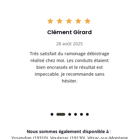
Clément Girard
28 août 2025
e
Très satisfait du ramonage débistrage
née.
réalisé chez moi. Les conduits étaient
déb
et
bien encrassés et le résultat est
ret
 et
impeccable. Je recommande sans
hésiter.
Nous sommes également disponible à
:
Yssandon (19310)
,
Voutezac (19130)
,
Vitrac-sur-Montane