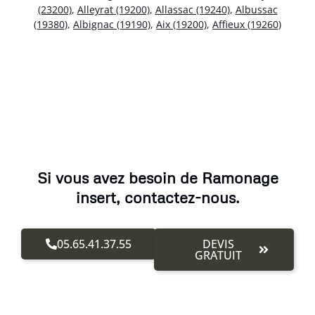
(23200)
,
Alleyrat (19200)
,
Allassac (19240)
,
Albussac
(19380)
,
Albignac (19190)
,
Aix (19200)
,
Affieux (19260)
Si vous avez besoin de Ramonage
insert, contactez-nous.
05.65.41.37.55
DEVIS
GRATUIT