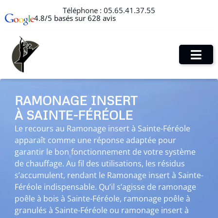
Téléphone :
05.65.41.37.55
4.8/5 basés sur 628 avis
RAMONAGE INSERT
À SAINTE-FÉRÉOLE
Le recours au Ramonage insert à Sainte-Féréole
apparaît comme une réponse adaptée pour
garantir le bon fonctionnement de votre système
de chauffage. Au fil des utilisations, les résidus
s’accumulent, rendant le Ramonage insert à Sainte-
Féréole indispensable. Qu’il s’agisse de ramonage
poêle à bois à Sainte-Féréole, ramonage poêle à
granulés à Sainte-Féréole ou ramonage insert à