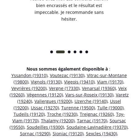
et
bien encrassés et le résultat est
ret
 et
impeccable. Je recommande sans
hésiter.
Nous sommes également disponible à
:
Yssandon (19310)
,
Voutezac (19130)
,
Vitrac-sur-Montane
(19800)
,
Vignols (19130)
,
Vigeois (19410)
,
Viam (19170)
,
Veyrières (19200)
,
Vergne (17330)
,
Venarsal (19360)
,
Veix
(19260)
,
Végennes (19120)
,
Vars-sur-Roseix (19130)
,
Varetz
(19240)
,
Valiergues (19200)
,
Uzerche (19140)
,
Ussel
(19200)
,
Ussac (19270)
,
Turenne (19500)
,
Tulle (19000)
,
Tudeils (19120)
,
Troche (19230)
,
Treignac (19260)
,
Toy-
Viam (19170)
,
Thalamy (19200)
,
Tarnac (19170)
,
Soursac
(19550)
,
Soudeilles (19300)
,
Soudaine-Lavinadière (19370)
,
Sornac (19290)
,
Sioniac (19120)
,
Sexcles (19430)
,