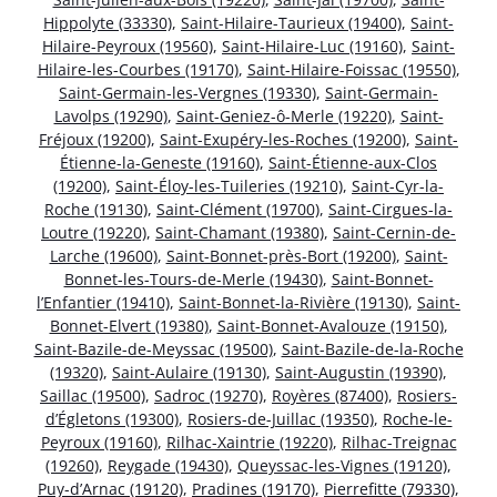
Hippolyte (33330)
,
Saint-Hilaire-Taurieux (19400)
,
Saint-
Hilaire-Peyroux (19560)
,
Saint-Hilaire-Luc (19160)
,
Saint-
Hilaire-les-Courbes (19170)
,
Saint-Hilaire-Foissac (19550)
,
Saint-Germain-les-Vergnes (19330)
,
Saint-Germain-
Lavolps (19290)
,
Saint-Geniez-ô-Merle (19220)
,
Saint-
Fréjoux (19200)
,
Saint-Exupéry-les-Roches (19200)
,
Saint-
Étienne-la-Geneste (19160)
,
Saint-Étienne-aux-Clos
(19200)
,
Saint-Éloy-les-Tuileries (19210)
,
Saint-Cyr-la-
Roche (19130)
,
Saint-Clément (19700)
,
Saint-Cirgues-la-
Loutre (19220)
,
Saint-Chamant (19380)
,
Saint-Cernin-de-
Larche (19600)
,
Saint-Bonnet-près-Bort (19200)
,
Saint-
Bonnet-les-Tours-de-Merle (19430)
,
Saint-Bonnet-
l’Enfantier (19410)
,
Saint-Bonnet-la-Rivière (19130)
,
Saint-
Bonnet-Elvert (19380)
,
Saint-Bonnet-Avalouze (19150)
,
Saint-Bazile-de-Meyssac (19500)
,
Saint-Bazile-de-la-Roche
(19320)
,
Saint-Aulaire (19130)
,
Saint-Augustin (19390)
,
Saillac (19500)
,
Sadroc (19270)
,
Royères (87400)
,
Rosiers-
d’Égletons (19300)
,
Rosiers-de-Juillac (19350)
,
Roche-le-
Peyroux (19160)
,
Rilhac-Xaintrie (19220)
,
Rilhac-Treignac
(19260)
,
Reygade (19430)
,
Queyssac-les-Vignes (19120)
,
Puy-d’Arnac (19120)
,
Pradines (19170)
,
Pierrefitte (79330)
,