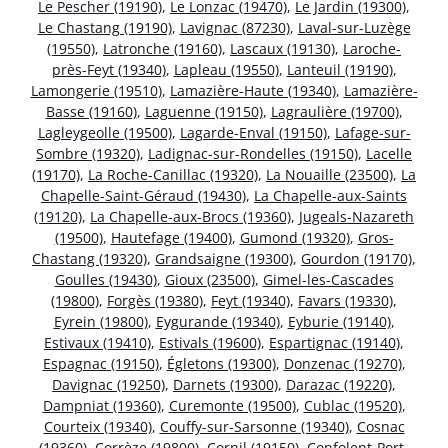
Le Pescher (19190)
,
Le Lonzac (19470)
,
Le Jardin (19300)
,
Le Chastang (19190)
,
Lavignac (87230)
,
Laval-sur-Luzège
(19550)
,
Latronche (19160)
,
Lascaux (19130)
,
Laroche-
près-Feyt (19340)
,
Lapleau (19550)
,
Lanteuil (19190)
,
Lamongerie (19510)
,
Lamazière-Haute (19340)
,
Lamazière-
Basse (19160)
,
Laguenne (19150)
,
Lagraulière (19700)
,
Lagleygeolle (19500)
,
Lagarde-Enval (19150)
,
Lafage-sur-
Sombre (19320)
,
Ladignac-sur-Rondelles (19150)
,
Lacelle
(19170)
,
La Roche-Canillac (19320)
,
La Nouaille (23500)
,
La
Chapelle-Saint-Géraud (19430)
,
La Chapelle-aux-Saints
(19120)
,
La Chapelle-aux-Brocs (19360)
,
Jugeals-Nazareth
(19500)
,
Hautefage (19400)
,
Gumond (19320)
,
Gros-
Chastang (19320)
,
Grandsaigne (19300)
,
Gourdon (19170)
,
Goulles (19430)
,
Gioux (23500)
,
Gimel-les-Cascades
(19800)
,
Forgès (19380)
,
Feyt (19340)
,
Favars (19330)
,
Eyrein (19800)
,
Eygurande (19340)
,
Eyburie (19140)
,
Estivaux (19410)
,
Estivals (19600)
,
Espartignac (19140)
,
Espagnac (19150)
,
Égletons (19300)
,
Donzenac (19270)
,
Davignac (19250)
,
Darnets (19300)
,
Darazac (19220)
,
Dampniat (19360)
,
Curemonte (19500)
,
Cublac (19520)
,
Courteix (19340)
,
Couffy-sur-Sarsonne (19340)
,
Cosnac
(19360)
,
Corrèze (19800)
,
Cornil (19150)
,
Confolent-Port-