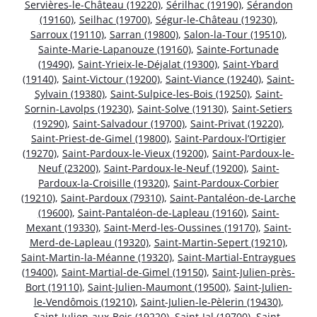
Servières-le-Château (19220)
,
Sérilhac (19190)
,
Sérandon
(19160)
,
Seilhac (19700)
,
Ségur-le-Château (19230)
,
Sarroux (19110)
,
Sarran (19800)
,
Salon-la-Tour (19510)
,
Sainte-Marie-Lapanouze (19160)
,
Sainte-Fortunade
(19490)
,
Saint-Yrieix-le-Déjalat (19300)
,
Saint-Ybard
(19140)
,
Saint-Victour (19200)
,
Saint-Viance (19240)
,
Saint-
Sylvain (19380)
,
Saint-Sulpice-les-Bois (19250)
,
Saint-
Sornin-Lavolps (19230)
,
Saint-Solve (19130)
,
Saint-Setiers
(19290)
,
Saint-Salvadour (19700)
,
Saint-Privat (19220)
,
Saint-Priest-de-Gimel (19800)
,
Saint-Pardoux-l’Ortigier
(19270)
,
Saint-Pardoux-le-Vieux (19200)
,
Saint-Pardoux-le-
Neuf (23200)
,
Saint-Pardoux-le-Neuf (19200)
,
Saint-
Pardoux-la-Croisille (19320)
,
Saint-Pardoux-Corbier
(19210)
,
Saint-Pardoux (79310)
,
Saint-Pantaléon-de-Larche
(19600)
,
Saint-Pantaléon-de-Lapleau (19160)
,
Saint-
Mexant (19330)
,
Saint-Merd-les-Oussines (19170)
,
Saint-
Merd-de-Lapleau (19320)
,
Saint-Martin-Sepert (19210)
,
Saint-Martin-la-Méanne (19320)
,
Saint-Martial-Entraygues
(19400)
,
Saint-Martial-de-Gimel (19150)
,
Saint-Julien-près-
Bort (19110)
,
Saint-Julien-Maumont (19500)
,
Saint-Julien-
le-Vendômois (19210)
,
Saint-Julien-le-Pèlerin (19430)
,
Saint-Julien-aux-Bois (19220)
,
Saint-Jal (19700)
,
Saint-