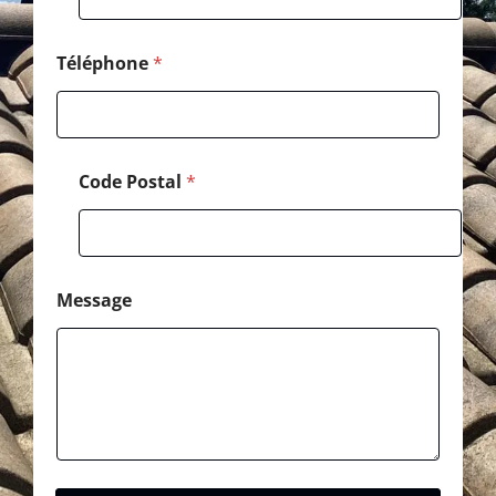
t
a
l
Téléphone
*
Code Postal
*
Message