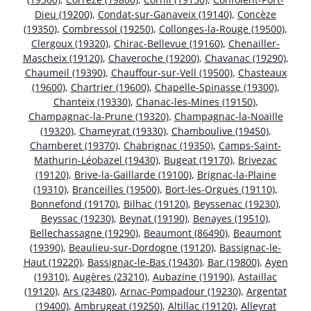
Dieu (19200)
,
Condat-sur-Ganaveix (19140)
,
Concèze
(19350)
,
Combressol (19250)
,
Collonges-la-Rouge (19500)
,
Clergoux (19320)
,
Chirac-Bellevue (19160)
,
Chenailler-
Mascheix (19120)
,
Chaveroche (19200)
,
Chavanac (19290)
,
Chaumeil (19390)
,
Chauffour-sur-Vell (19500)
,
Chasteaux
(19600)
,
Chartrier (19600)
,
Chapelle-Spinasse (19300)
,
Chanteix (19330)
,
Chanac-les-Mines (19150)
,
Champagnac-la-Prune (19320)
,
Champagnac-la-Noaille
(19320)
,
Chameyrat (19330)
,
Chamboulive (19450)
,
Chamberet (19370)
,
Chabrignac (19350)
,
Camps-Saint-
Mathurin-Léobazel (19430)
,
Bugeat (19170)
,
Brivezac
(19120)
,
Brive-la-Gaillarde (19100)
,
Brignac-la-Plaine
(19310)
,
Branceilles (19500)
,
Bort-les-Orgues (19110)
,
Bonnefond (19170)
,
Bilhac (19120)
,
Beyssenac (19230)
,
Beyssac (19230)
,
Beynat (19190)
,
Benayes (19510)
,
Bellechassagne (19290)
,
Beaumont (86490)
,
Beaumont
(19390)
,
Beaulieu-sur-Dordogne (19120)
,
Bassignac-le-
Haut (19220)
,
Bassignac-le-Bas (19430)
,
Bar (19800)
,
Ayen
(19310)
,
Augères (23210)
,
Aubazine (19190)
,
Astaillac
(19120)
,
Ars (23480)
,
Arnac-Pompadour (19230)
,
Argentat
(19400)
,
Ambrugeat (19250)
,
Altillac (19120)
,
Alleyrat