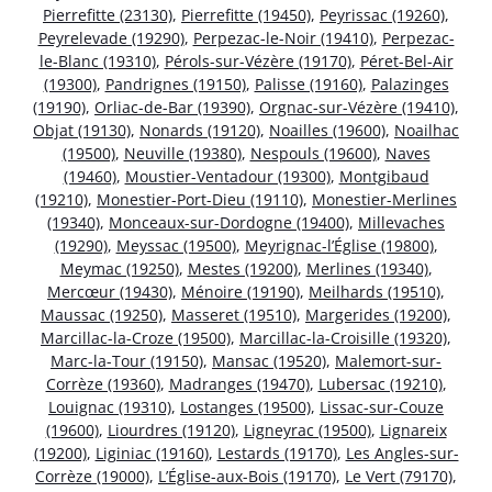
Pierrefitte (23130)
,
Pierrefitte (19450)
,
Peyrissac (19260)
,
Peyrelevade (19290)
,
Perpezac-le-Noir (19410)
,
Perpezac-
le-Blanc (19310)
,
Pérols-sur-Vézère (19170)
,
Péret-Bel-Air
(19300)
,
Pandrignes (19150)
,
Palisse (19160)
,
Palazinges
(19190)
,
Orliac-de-Bar (19390)
,
Orgnac-sur-Vézère (19410)
,
Objat (19130)
,
Nonards (19120)
,
Noailles (19600)
,
Noailhac
(19500)
,
Neuville (19380)
,
Nespouls (19600)
,
Naves
(19460)
,
Moustier-Ventadour (19300)
,
Montgibaud
(19210)
,
Monestier-Port-Dieu (19110)
,
Monestier-Merlines
(19340)
,
Monceaux-sur-Dordogne (19400)
,
Millevaches
(19290)
,
Meyssac (19500)
,
Meyrignac-l’Église (19800)
,
Meymac (19250)
,
Mestes (19200)
,
Merlines (19340)
,
Mercœur (19430)
,
Ménoire (19190)
,
Meilhards (19510)
,
Maussac (19250)
,
Masseret (19510)
,
Margerides (19200)
,
Marcillac-la-Croze (19500)
,
Marcillac-la-Croisille (19320)
,
Marc-la-Tour (19150)
,
Mansac (19520)
,
Malemort-sur-
Corrèze (19360)
,
Madranges (19470)
,
Lubersac (19210)
,
Louignac (19310)
,
Lostanges (19500)
,
Lissac-sur-Couze
(19600)
,
Liourdres (19120)
,
Ligneyrac (19500)
,
Lignareix
(19200)
,
Liginiac (19160)
,
Lestards (19170)
,
Les Angles-sur-
Corrèze (19000)
,
L’Église-aux-Bois (19170)
,
Le Vert (79170)
,