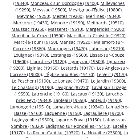
(19340)
,
Monceaux-sur-Dordogne (19400)
,
Millevaches
(19290)
,
Meyssac (19500)
,
Meyrignac-l’Église (19800)
,
Meymac (19250)
,
Mestes (19200)
,
Merlines (19340)
,
Mercœur (19430)
,
Ménoire (19190)
,
Meilhards (19510)
,
Maussac (19250)
,
Masseret (19510)
,
Margerides (19200)
,
Marcillac-la-Croze (19500)
,
Marcillac-la-Croisille (19320)
,
Marc-la-Tour (19150)
,
Mansac (19520)
,
Malemort-sur-
Corrèze (19360)
,
Madranges (19470)
,
Lubersac (19210)
,
Louignac (19310)
,
Lostanges (19500)
,
Lissac-sur-Couze
(19600)
,
Liourdres (19120)
,
Ligneyrac (19500)
,
Lignareix
(19200)
,
Liginiac (19160)
,
Lestards (19170)
,
Les Angles-sur-
Corrèze (19000)
,
L’Église-aux-Bois (19170)
,
Le Vert (79170)
,
Le Pescher (19190)
,
Le Lonzac (19470)
,
Le Jardin (19300)
,
Le Chastang (19190)
,
Lavignac (87230)
,
Laval-sur-Luzège
(19550)
,
Latronche (19160)
,
Lascaux (19130)
,
Laroche-
près-Feyt (19340)
,
Lapleau (19550)
,
Lanteuil (19190)
,
Lamongerie (19510)
,
Lamazière-Haute (19340)
,
Lamazière-
Basse (19160)
,
Laguenne (19150)
,
Lagraulière (19700)
,
Lagleygeolle (19500)
,
Lagarde-Enval (19150)
,
Lafage-sur-
Sombre (19320)
,
Ladignac-sur-Rondelles (19150)
,
Lacelle
(19170)
,
La Roche-Canillac (19320)
,
La Nouaille (23500)
,
La