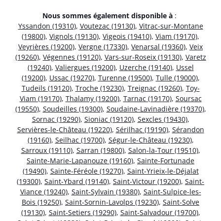
Nous sommes également disponible à
:
Yssandon (19310)
,
Voutezac (19130)
,
Vitrac-sur-Montane
(19800)
,
Vignols (19130)
,
Vigeois (19410)
,
Viam (19170)
,
Veyrières (19200)
,
Vergne (17330)
,
Venarsal (19360)
,
Veix
(19260)
,
Végennes (19120)
,
Vars-sur-Roseix (19130)
,
Varetz
(19240)
,
Valiergues (19200)
,
Uzerche (19140)
,
Ussel
(19200)
,
Ussac (19270)
,
Turenne (19500)
,
Tulle (19000)
,
Tudeils (19120)
,
Troche (19230)
,
Treignac (19260)
,
Toy-
Viam (19170)
,
Thalamy (19200)
,
Tarnac (19170)
,
Soursac
(19550)
,
Soudeilles (19300)
,
Soudaine-Lavinadière (19370)
,
Sornac (19290)
,
Sioniac (19120)
,
Sexcles (19430)
,
Servières-le-Château (19220)
,
Sérilhac (19190)
,
Sérandon
(19160)
,
Seilhac (19700)
,
Ségur-le-Château (19230)
,
Sarroux (19110)
,
Sarran (19800)
,
Salon-la-Tour (19510)
,
Sainte-Marie-Lapanouze (19160)
,
Sainte-Fortunade
(19490)
,
Sainte-Féréole (19270)
,
Saint-Yrieix-le-Déjalat
(19300)
,
Saint-Ybard (19140)
,
Saint-Victour (19200)
,
Saint-
Viance (19240)
,
Saint-Sylvain (19380)
,
Saint-Sulpice-les-
Bois (19250)
,
Saint-Sornin-Lavolps (19230)
,
Saint-Solve
(19130)
,
Saint-Setiers (19290)
,
Saint-Salvadour (19700)
,