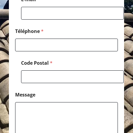
t
a
l
Téléphone
*
Code Postal
*
Message