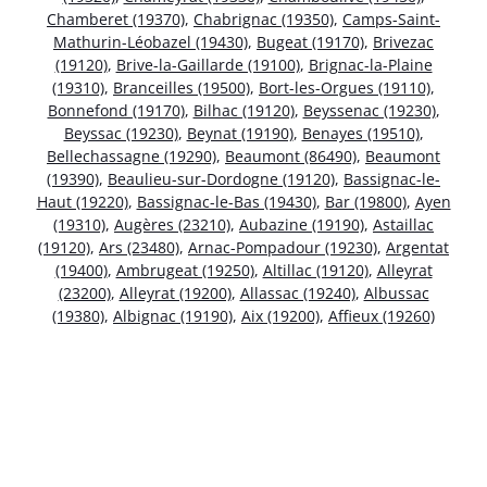
Chamberet (19370)
,
Chabrignac (19350)
,
Camps-Saint-
Mathurin-Léobazel (19430)
,
Bugeat (19170)
,
Brivezac
(19120)
,
Brive-la-Gaillarde (19100)
,
Brignac-la-Plaine
(19310)
,
Branceilles (19500)
,
Bort-les-Orgues (19110)
,
Bonnefond (19170)
,
Bilhac (19120)
,
Beyssenac (19230)
,
Beyssac (19230)
,
Beynat (19190)
,
Benayes (19510)
,
Bellechassagne (19290)
,
Beaumont (86490)
,
Beaumont
(19390)
,
Beaulieu-sur-Dordogne (19120)
,
Bassignac-le-
Haut (19220)
,
Bassignac-le-Bas (19430)
,
Bar (19800)
,
Ayen
(19310)
,
Augères (23210)
,
Aubazine (19190)
,
Astaillac
(19120)
,
Ars (23480)
,
Arnac-Pompadour (19230)
,
Argentat
(19400)
,
Ambrugeat (19250)
,
Altillac (19120)
,
Alleyrat
(23200)
,
Alleyrat (19200)
,
Allassac (19240)
,
Albussac
(19380)
,
Albignac (19190)
,
Aix (19200)
,
Affieux (19260)