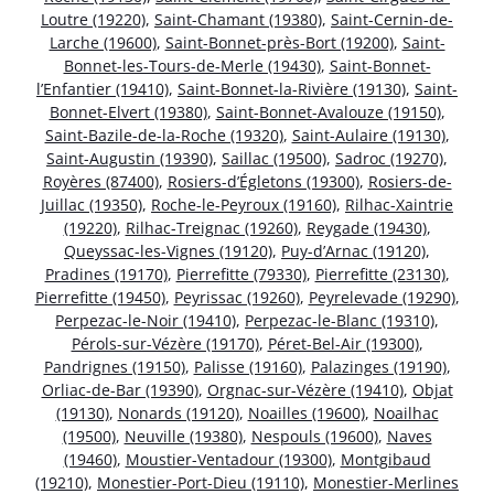
Loutre (19220)
,
Saint-Chamant (19380)
,
Saint-Cernin-de-
Larche (19600)
,
Saint-Bonnet-près-Bort (19200)
,
Saint-
Bonnet-les-Tours-de-Merle (19430)
,
Saint-Bonnet-
l’Enfantier (19410)
,
Saint-Bonnet-la-Rivière (19130)
,
Saint-
Bonnet-Elvert (19380)
,
Saint-Bonnet-Avalouze (19150)
,
Saint-Bazile-de-la-Roche (19320)
,
Saint-Aulaire (19130)
,
Saint-Augustin (19390)
,
Saillac (19500)
,
Sadroc (19270)
,
Royères (87400)
,
Rosiers-d’Égletons (19300)
,
Rosiers-de-
Juillac (19350)
,
Roche-le-Peyroux (19160)
,
Rilhac-Xaintrie
(19220)
,
Rilhac-Treignac (19260)
,
Reygade (19430)
,
Queyssac-les-Vignes (19120)
,
Puy-d’Arnac (19120)
,
Pradines (19170)
,
Pierrefitte (79330)
,
Pierrefitte (23130)
,
Pierrefitte (19450)
,
Peyrissac (19260)
,
Peyrelevade (19290)
,
Perpezac-le-Noir (19410)
,
Perpezac-le-Blanc (19310)
,
Pérols-sur-Vézère (19170)
,
Péret-Bel-Air (19300)
,
Pandrignes (19150)
,
Palisse (19160)
,
Palazinges (19190)
,
Orliac-de-Bar (19390)
,
Orgnac-sur-Vézère (19410)
,
Objat
(19130)
,
Nonards (19120)
,
Noailles (19600)
,
Noailhac
(19500)
,
Neuville (19380)
,
Nespouls (19600)
,
Naves
(19460)
,
Moustier-Ventadour (19300)
,
Montgibaud
(19210)
,
Monestier-Port-Dieu (19110)
,
Monestier-Merlines