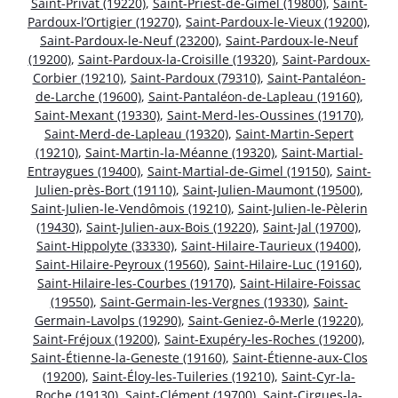
Saint-Privat (19220)
,
Saint-Priest-de-Gimel (19800)
,
Saint-
Pardoux-l’Ortigier (19270)
,
Saint-Pardoux-le-Vieux (19200)
,
Saint-Pardoux-le-Neuf (23200)
,
Saint-Pardoux-le-Neuf
(19200)
,
Saint-Pardoux-la-Croisille (19320)
,
Saint-Pardoux-
Corbier (19210)
,
Saint-Pardoux (79310)
,
Saint-Pantaléon-
de-Larche (19600)
,
Saint-Pantaléon-de-Lapleau (19160)
,
Saint-Mexant (19330)
,
Saint-Merd-les-Oussines (19170)
,
Saint-Merd-de-Lapleau (19320)
,
Saint-Martin-Sepert
(19210)
,
Saint-Martin-la-Méanne (19320)
,
Saint-Martial-
Entraygues (19400)
,
Saint-Martial-de-Gimel (19150)
,
Saint-
Julien-près-Bort (19110)
,
Saint-Julien-Maumont (19500)
,
Saint-Julien-le-Vendômois (19210)
,
Saint-Julien-le-Pèlerin
(19430)
,
Saint-Julien-aux-Bois (19220)
,
Saint-Jal (19700)
,
Saint-Hippolyte (33330)
,
Saint-Hilaire-Taurieux (19400)
,
Saint-Hilaire-Peyroux (19560)
,
Saint-Hilaire-Luc (19160)
,
Saint-Hilaire-les-Courbes (19170)
,
Saint-Hilaire-Foissac
(19550)
,
Saint-Germain-les-Vergnes (19330)
,
Saint-
Germain-Lavolps (19290)
,
Saint-Geniez-ô-Merle (19220)
,
Saint-Fréjoux (19200)
,
Saint-Exupéry-les-Roches (19200)
,
Saint-Étienne-la-Geneste (19160)
,
Saint-Étienne-aux-Clos
(19200)
,
Saint-Éloy-les-Tuileries (19210)
,
Saint-Cyr-la-
Roche (19130)
,
Saint-Clément (19700)
,
Saint-Cirgues-la-