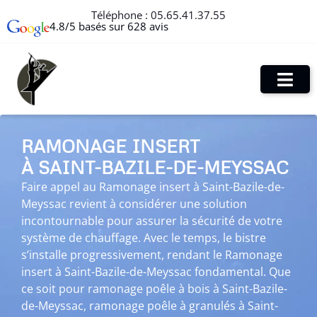
Téléphone :
05.65.41.37.55
4.8/5 basés sur 628 avis
RAMONAGE INSERT
À SAINT-BAZILE-DE-MEYSSAC
Faire appel au Ramonage insert à Saint-Bazile-de-
Meyssac revient à considérer une solution
incontournable pour assurer la sécurité de votre
système de chauffage. Avec le temps, le bistre
s’installe progressivement, rendant le Ramonage
insert à Saint-Bazile-de-Meyssac fondamental. Que
ce soit pour ramonage poêle à bois à Saint-Bazile-
de-Meyssac, ramonage poêle à granulés à Saint-