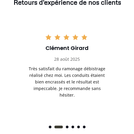
Retours d'expérience de nos clients
Clément Girard
28 août 2025
e
Très satisfait du ramonage débistrage
née.
réalisé chez moi. Les conduits étaient
déb
et
bien encrassés et le résultat est
ret
 et
impeccable. Je recommande sans
hésiter.