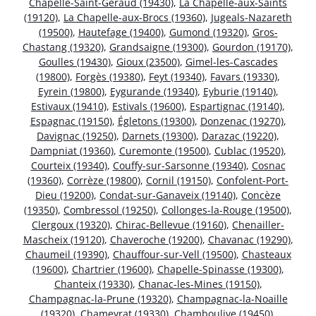
Chapelle-Saint-Géraud (19430)
,
La Chapelle-aux-Saints
(19120)
,
La Chapelle-aux-Brocs (19360)
,
Jugeals-Nazareth
(19500)
,
Hautefage (19400)
,
Gumond (19320)
,
Gros-
Chastang (19320)
,
Grandsaigne (19300)
,
Gourdon (19170)
,
Goulles (19430)
,
Gioux (23500)
,
Gimel-les-Cascades
(19800)
,
Forgès (19380)
,
Feyt (19340)
,
Favars (19330)
,
Eyrein (19800)
,
Eygurande (19340)
,
Eyburie (19140)
,
Estivaux (19410)
,
Estivals (19600)
,
Espartignac (19140)
,
Espagnac (19150)
,
Égletons (19300)
,
Donzenac (19270)
,
Davignac (19250)
,
Darnets (19300)
,
Darazac (19220)
,
Dampniat (19360)
,
Curemonte (19500)
,
Cublac (19520)
,
Courteix (19340)
,
Couffy-sur-Sarsonne (19340)
,
Cosnac
(19360)
,
Corrèze (19800)
,
Cornil (19150)
,
Confolent-Port-
Dieu (19200)
,
Condat-sur-Ganaveix (19140)
,
Concèze
(19350)
,
Combressol (19250)
,
Collonges-la-Rouge (19500)
,
Clergoux (19320)
,
Chirac-Bellevue (19160)
,
Chenailler-
Mascheix (19120)
,
Chaveroche (19200)
,
Chavanac (19290)
,
Chaumeil (19390)
,
Chauffour-sur-Vell (19500)
,
Chasteaux
(19600)
,
Chartrier (19600)
,
Chapelle-Spinasse (19300)
,
Chanteix (19330)
,
Chanac-les-Mines (19150)
,
Champagnac-la-Prune (19320)
,
Champagnac-la-Noaille
(19320)
,
Chameyrat (19330)
,
Chamboulive (19450)
,