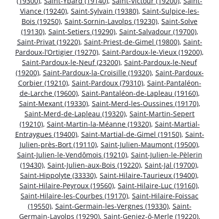
(19300)
,
Saint-Ybard (19140)
,
Saint-Victour (19200)
,
Saint-
Viance (19240)
,
Saint-Sylvain (19380)
,
Saint-Sulpice-les-
Bois (19250)
,
Saint-Sornin-Lavolps (19230)
,
Saint-Solve
(19130)
,
Saint-Setiers (19290)
,
Saint-Salvadour (19700)
,
Saint-Privat (19220)
,
Saint-Priest-de-Gimel (19800)
,
Saint-
Pardoux-l’Ortigier (19270)
,
Saint-Pardoux-le-Vieux (19200)
,
Saint-Pardoux-le-Neuf (23200)
,
Saint-Pardoux-le-Neuf
(19200)
,
Saint-Pardoux-la-Croisille (19320)
,
Saint-Pardoux-
Corbier (19210)
,
Saint-Pardoux (79310)
,
Saint-Pantaléon-
de-Larche (19600)
,
Saint-Pantaléon-de-Lapleau (19160)
,
Saint-Mexant (19330)
,
Saint-Merd-les-Oussines (19170)
,
Saint-Merd-de-Lapleau (19320)
,
Saint-Martin-Sepert
(19210)
,
Saint-Martin-la-Méanne (19320)
,
Saint-Martial-
Entraygues (19400)
,
Saint-Martial-de-Gimel (19150)
,
Saint-
Julien-près-Bort (19110)
,
Saint-Julien-Maumont (19500)
,
Saint-Julien-le-Vendômois (19210)
,
Saint-Julien-le-Pèlerin
(19430)
,
Saint-Julien-aux-Bois (19220)
,
Saint-Jal (19700)
,
Saint-Hippolyte (33330)
,
Saint-Hilaire-Taurieux (19400)
,
Saint-Hilaire-Peyroux (19560)
,
Saint-Hilaire-Luc (19160)
,
Saint-Hilaire-les-Courbes (19170)
,
Saint-Hilaire-Foissac
(19550)
,
Saint-Germain-les-Vergnes (19330)
,
Saint-
Germain-Lavolps (19290)
,
Saint-Geniez-ô-Merle (19220)
,