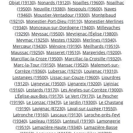
Objat (19130)
,
Nonards (19120)
,
Noailles (19600)
,
Noailhac
(19500)
,
Neuville (19380)
,
Nespouls (19600)
,
Naves
(19460)
,
Moustier-Ventadour (19300)
,
Montgibaud
(19210)
,
Monestier-Port-Dieu (19110)
,
Monestier-Merlines
(19340)
,
Monceaux-sur-Dordogne (19400)
,
Millevaches
(19290)
,
Meyssac (19500)
,
Meyrignac-l’Église (19800)
,
Meymac (19250)
,
Mestes (19200)
,
Merlines (19340)
,
Mercœur (19430)
,
Ménoire (19190)
,
Meilhards (19510)
,
Maussac (19250)
,
Masseret (19510)
,
Margerides (19200)
,
Marcillac-la-Croze (19500)
,
Marcillac-la-Croisille (19320)
,
Marc-la-Tour (19150)
,
Mansac (19520)
,
Malemort-sur-
Corrèze (19360)
,
Lubersac (19210)
,
Louignac (19310)
,
Lostanges (19500)
,
Lissac-sur-Couze (19600)
,
Liourdres
(19120)
,
Ligneyrac (19500)
,
Lignareix (19200)
,
Liginiac
(19160)
,
Lestards (19170)
,
Les Angles-sur-Corrèze (19000)
,
L’Église-aux-Bois (19170)
,
Le Vert (79170)
,
Le Pescher
(19190)
,
Le Lonzac (19470)
,
Le Jardin (19300)
,
Le Chastang
(19190)
,
Lavignac (87230)
,
Laval-sur-Luzège (19550)
,
Latronche (19160)
,
Lascaux (19130)
,
Laroche-près-Feyt
(19340)
,
Lapleau (19550)
,
Lanteuil (19190)
,
Lamongerie
(19510)
,
Lamazière-Haute (19340)
,
Lamazière-Basse