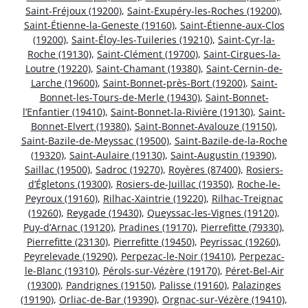
Saint-Fréjoux (19200)
,
Saint-Exupéry-les-Roches (19200)
,
Saint-Étienne-la-Geneste (19160)
,
Saint-Étienne-aux-Clos
(19200)
,
Saint-Éloy-les-Tuileries (19210)
,
Saint-Cyr-la-
Roche (19130)
,
Saint-Clément (19700)
,
Saint-Cirgues-la-
Loutre (19220)
,
Saint-Chamant (19380)
,
Saint-Cernin-de-
Larche (19600)
,
Saint-Bonnet-près-Bort (19200)
,
Saint-
Bonnet-les-Tours-de-Merle (19430)
,
Saint-Bonnet-
l’Enfantier (19410)
,
Saint-Bonnet-la-Rivière (19130)
,
Saint-
Bonnet-Elvert (19380)
,
Saint-Bonnet-Avalouze (19150)
,
Saint-Bazile-de-Meyssac (19500)
,
Saint-Bazile-de-la-Roche
(19320)
,
Saint-Aulaire (19130)
,
Saint-Augustin (19390)
,
Saillac (19500)
,
Sadroc (19270)
,
Royères (87400)
,
Rosiers-
d’Égletons (19300)
,
Rosiers-de-Juillac (19350)
,
Roche-le-
Peyroux (19160)
,
Rilhac-Xaintrie (19220)
,
Rilhac-Treignac
(19260)
,
Reygade (19430)
,
Queyssac-les-Vignes (19120)
,
Puy-d’Arnac (19120)
,
Pradines (19170)
,
Pierrefitte (79330)
,
Pierrefitte (23130)
,
Pierrefitte (19450)
,
Peyrissac (19260)
,
Peyrelevade (19290)
,
Perpezac-le-Noir (19410)
,
Perpezac-
le-Blanc (19310)
,
Pérols-sur-Vézère (19170)
,
Péret-Bel-Air
(19300)
,
Pandrignes (19150)
,
Palisse (19160)
,
Palazinges
(19190)
,
Orliac-de-Bar (19390)
,
Orgnac-sur-Vézère (19410)
,