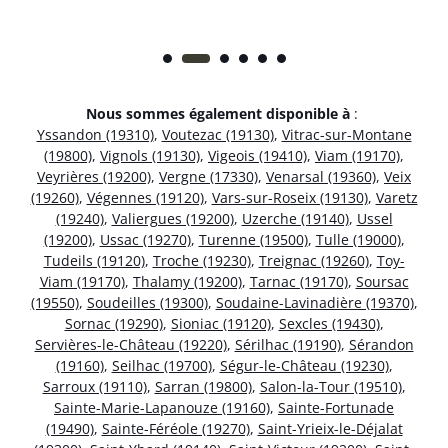
Nous sommes également disponible à
:
Yssandon (19310)
,
Voutezac (19130)
,
Vitrac-sur-Montane
(19800)
,
Vignols (19130)
,
Vigeois (19410)
,
Viam (19170)
,
Veyrières (19200)
,
Vergne (17330)
,
Venarsal (19360)
,
Veix
(19260)
,
Végennes (19120)
,
Vars-sur-Roseix (19130)
,
Varetz
(19240)
,
Valiergues (19200)
,
Uzerche (19140)
,
Ussel
(19200)
,
Ussac (19270)
,
Turenne (19500)
,
Tulle (19000)
,
Tudeils (19120)
,
Troche (19230)
,
Treignac (19260)
,
Toy-
Viam (19170)
,
Thalamy (19200)
,
Tarnac (19170)
,
Soursac
(19550)
,
Soudeilles (19300)
,
Soudaine-Lavinadière (19370)
,
Sornac (19290)
,
Sioniac (19120)
,
Sexcles (19430)
,
Servières-le-Château (19220)
,
Sérilhac (19190)
,
Sérandon
(19160)
,
Seilhac (19700)
,
Ségur-le-Château (19230)
,
Sarroux (19110)
,
Sarran (19800)
,
Salon-la-Tour (19510)
,
Sainte-Marie-Lapanouze (19160)
,
Sainte-Fortunade
(19490)
,
Sainte-Féréole (19270)
,
Saint-Yrieix-le-Déjalat