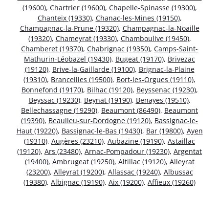
(19600)
,
Chartrier (19600)
,
Chapelle-Spinasse (19300)
,
Chanteix (19330)
,
Chanac-les-Mines (19150)
,
Champagnac-la-Prune (19320)
,
Champagnac-la-Noaille
(19320)
,
Chameyrat (19330)
,
Chamboulive (19450)
,
Chamberet (19370)
,
Chabrignac (19350)
,
Camps-Saint-
Mathurin-Léobazel (19430)
,
Bugeat (19170)
,
Brivezac
(19120)
,
Brive-la-Gaillarde (19100)
,
Brignac-la-Plaine
(19310)
,
Branceilles (19500)
,
Bort-les-Orgues (19110)
,
Bonnefond (19170)
,
Bilhac (19120)
,
Beyssenac (19230)
,
Beyssac (19230)
,
Beynat (19190)
,
Benayes (19510)
,
Bellechassagne (19290)
,
Beaumont (86490)
,
Beaumont
(19390)
,
Beaulieu-sur-Dordogne (19120)
,
Bassignac-le-
Haut (19220)
,
Bassignac-le-Bas (19430)
,
Bar (19800)
,
Ayen
(19310)
,
Augères (23210)
,
Aubazine (19190)
,
Astaillac
(19120)
,
Ars (23480)
,
Arnac-Pompadour (19230)
,
Argentat
(19400)
,
Ambrugeat (19250)
,
Altillac (19120)
,
Alleyrat
(23200)
,
Alleyrat (19200)
,
Allassac (19240)
,
Albussac
(19380)
,
Albignac (19190)
,
Aix (19200)
,
Affieux (19260)