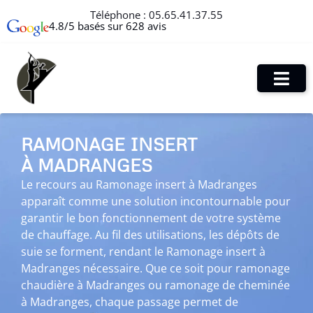
Téléphone :
05.65.41.37.55
4.8/5 basés sur 628 avis
RAMONAGE INSERT
À MADRANGES
Le recours au Ramonage insert à Madranges
apparaît comme une solution incontournable pour
garantir le bon fonctionnement de votre système
de chauffage. Au fil des utilisations, les dépôts de
suie se forment, rendant le Ramonage insert à
Madranges nécessaire. Que ce soit pour ramonage
chaudière à Madranges ou ramonage de cheminée
à Madranges, chaque passage permet de