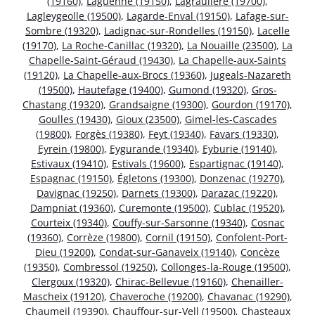
(19160)
,
Laguenne (19150)
,
Lagraulière (19700)
,
Lagleygeolle (19500)
,
Lagarde-Enval (19150)
,
Lafage-sur-
Sombre (19320)
,
Ladignac-sur-Rondelles (19150)
,
Lacelle
(19170)
,
La Roche-Canillac (19320)
,
La Nouaille (23500)
,
La
Chapelle-Saint-Géraud (19430)
,
La Chapelle-aux-Saints
(19120)
,
La Chapelle-aux-Brocs (19360)
,
Jugeals-Nazareth
(19500)
,
Hautefage (19400)
,
Gumond (19320)
,
Gros-
Chastang (19320)
,
Grandsaigne (19300)
,
Gourdon (19170)
,
Goulles (19430)
,
Gioux (23500)
,
Gimel-les-Cascades
(19800)
,
Forgès (19380)
,
Feyt (19340)
,
Favars (19330)
,
Eyrein (19800)
,
Eygurande (19340)
,
Eyburie (19140)
,
Estivaux (19410)
,
Estivals (19600)
,
Espartignac (19140)
,
Espagnac (19150)
,
Égletons (19300)
,
Donzenac (19270)
,
Davignac (19250)
,
Darnets (19300)
,
Darazac (19220)
,
Dampniat (19360)
,
Curemonte (19500)
,
Cublac (19520)
,
Courteix (19340)
,
Couffy-sur-Sarsonne (19340)
,
Cosnac
(19360)
,
Corrèze (19800)
,
Cornil (19150)
,
Confolent-Port-
Dieu (19200)
,
Condat-sur-Ganaveix (19140)
,
Concèze
(19350)
,
Combressol (19250)
,
Collonges-la-Rouge (19500)
,
Clergoux (19320)
,
Chirac-Bellevue (19160)
,
Chenailler-
Mascheix (19120)
,
Chaveroche (19200)
,
Chavanac (19290)
,
Chaumeil (19390)
,
Chauffour-sur-Vell (19500)
,
Chasteaux