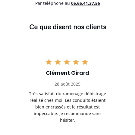
Par téléphone au
05.65.41.37.55
Ce que disent nos clients
Clément Girard
28 août 2025
e
Très satisfait du ramonage débistrage
née.
réalisé chez moi. Les conduits étaient
déb
et
bien encrassés et le résultat est
ret
 et
impeccable. Je recommande sans
hésiter.