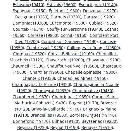
Estivaux (19410)
,
Estivals (19600)
,
Espartignac (19140)
,
Espagnac (19150)
,
Égletons (19300)
,
Donzenac (19270)
,
Davignac (19250)
,
Darnets (19300)
,
Darazac (19220)
,
Dampniat (19360)
,
Curemonte (19500)
,
Cublac (19520)
,
Courteix (19340)
,
Couffy-sur-Sarsonne (19340)
,
Cosnac
(19360)
,
Corrèze (19800)
,
Cornil (19150)
,
Confolent-Port-
Dieu (19200)
,
Condat-sur-Ganaveix (19140)
,
Concèze
(19350)
,
Combressol (19250)
,
Collonges-la-Rouge (19500)
,
Clergoux (19320)
,
Chirac-Bellevue (19160)
,
Chenailler-
Mascheix (19120)
,
Chaveroche (19200)
,
Chavanac (19290)
,
Chaumeil (19390)
,
Chauffour-sur-Vell (19500)
,
Chasteaux
(19600)
,
Chartrier (19600)
,
Chapelle-Spinasse (19300)
,
Chanteix (19330)
,
Chanac-les-Mines (19150)
,
Champagnac-la-Prune (19320)
,
Champagnac-la-Noaille
(19320)
,
Chameyrat (19330)
,
Chamboulive (19450)
,
Chamberet (19370)
,
Chabrignac (19350)
,
Camps-Saint-
Mathurin-Léobazel (19430)
,
Bugeat (19170)
,
Brivezac
(19120)
,
Brive-la-Gaillarde (19100)
,
Brignac-la-Plaine
(19310)
,
Branceilles (19500)
,
Bort-les-Orgues (19110)
,
Bonnefond (19170)
,
Bilhac (19120)
,
Beyssenac (19230)
,
Beyssac (19230)
,
Beynat (19190)
,
Benayes (19510)
,