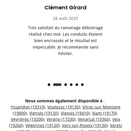
Clément Girard
28 août 2025
e
Très satisfait du ramonage débistrage
née.
réalisé chez moi. Les conduits étaient
déb
et
bien encrassés et le résultat est
ret
 et
impeccable. Je recommande sans
hésiter.
Nous sommes également disponible à
:
Yssandon (19310)
,
Voutezac (19130)
,
Vitrac-sur-Montane
(19800)
,
Vignols (19130)
,
Vigeois (19410)
,
Viam (19170)
,
Veyrières (19200)
,
Vergne (17330)
,
Venarsal (19360)
,
Veix
(19260)
,
Végennes (19120)
,
Vars-sur-Roseix (19130)
,
Varetz