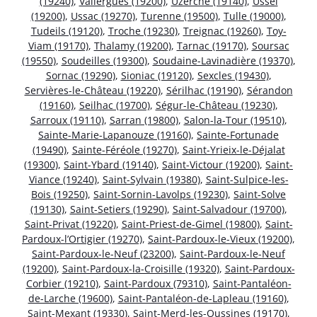
(19240)
,
Valiergues (19200)
,
Uzerche (19140)
,
Ussel
(19200)
,
Ussac (19270)
,
Turenne (19500)
,
Tulle (19000)
,
Tudeils (19120)
,
Troche (19230)
,
Treignac (19260)
,
Toy-
Viam (19170)
,
Thalamy (19200)
,
Tarnac (19170)
,
Soursac
(19550)
,
Soudeilles (19300)
,
Soudaine-Lavinadière (19370)
,
Sornac (19290)
,
Sioniac (19120)
,
Sexcles (19430)
,
Servières-le-Château (19220)
,
Sérilhac (19190)
,
Sérandon
(19160)
,
Seilhac (19700)
,
Ségur-le-Château (19230)
,
Sarroux (19110)
,
Sarran (19800)
,
Salon-la-Tour (19510)
,
Sainte-Marie-Lapanouze (19160)
,
Sainte-Fortunade
(19490)
,
Sainte-Féréole (19270)
,
Saint-Yrieix-le-Déjalat
(19300)
,
Saint-Ybard (19140)
,
Saint-Victour (19200)
,
Saint-
Viance (19240)
,
Saint-Sylvain (19380)
,
Saint-Sulpice-les-
Bois (19250)
,
Saint-Sornin-Lavolps (19230)
,
Saint-Solve
(19130)
,
Saint-Setiers (19290)
,
Saint-Salvadour (19700)
,
Saint-Privat (19220)
,
Saint-Priest-de-Gimel (19800)
,
Saint-
Pardoux-l’Ortigier (19270)
,
Saint-Pardoux-le-Vieux (19200)
,
Saint-Pardoux-le-Neuf (23200)
,
Saint-Pardoux-le-Neuf
(19200)
,
Saint-Pardoux-la-Croisille (19320)
,
Saint-Pardoux-
Corbier (19210)
,
Saint-Pardoux (79310)
,
Saint-Pantaléon-
de-Larche (19600)
,
Saint-Pantaléon-de-Lapleau (19160)
,
Saint-Mexant (19330)
,
Saint-Merd-les-Oussines (19170)
,