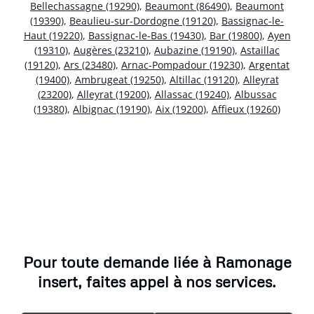
Bellechassagne (19290)
,
Beaumont (86490)
,
Beaumont
(19390)
,
Beaulieu-sur-Dordogne (19120)
,
Bassignac-le-
Haut (19220)
,
Bassignac-le-Bas (19430)
,
Bar (19800)
,
Ayen
(19310)
,
Augères (23210)
,
Aubazine (19190)
,
Astaillac
(19120)
,
Ars (23480)
,
Arnac-Pompadour (19230)
,
Argentat
(19400)
,
Ambrugeat (19250)
,
Altillac (19120)
,
Alleyrat
(23200)
,
Alleyrat (19200)
,
Allassac (19240)
,
Albussac
(19380)
,
Albignac (19190)
,
Aix (19200)
,
Affieux (19260)
Pour toute demande liée à Ramonage
insert, faites appel à nos services.