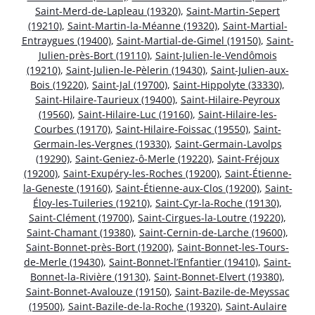
Saint-Merd-de-Lapleau (19320)
,
Saint-Martin-Sepert
(19210)
,
Saint-Martin-la-Méanne (19320)
,
Saint-Martial-
Entraygues (19400)
,
Saint-Martial-de-Gimel (19150)
,
Saint-
Julien-près-Bort (19110)
,
Saint-Julien-le-Vendômois
(19210)
,
Saint-Julien-le-Pèlerin (19430)
,
Saint-Julien-aux-
Bois (19220)
,
Saint-Jal (19700)
,
Saint-Hippolyte (33330)
,
Saint-Hilaire-Taurieux (19400)
,
Saint-Hilaire-Peyroux
(19560)
,
Saint-Hilaire-Luc (19160)
,
Saint-Hilaire-les-
Courbes (19170)
,
Saint-Hilaire-Foissac (19550)
,
Saint-
Germain-les-Vergnes (19330)
,
Saint-Germain-Lavolps
(19290)
,
Saint-Geniez-ô-Merle (19220)
,
Saint-Fréjoux
(19200)
,
Saint-Exupéry-les-Roches (19200)
,
Saint-Étienne-
la-Geneste (19160)
,
Saint-Étienne-aux-Clos (19200)
,
Saint-
Éloy-les-Tuileries (19210)
,
Saint-Cyr-la-Roche (19130)
,
Saint-Clément (19700)
,
Saint-Cirgues-la-Loutre (19220)
,
Saint-Chamant (19380)
,
Saint-Cernin-de-Larche (19600)
,
Saint-Bonnet-près-Bort (19200)
,
Saint-Bonnet-les-Tours-
de-Merle (19430)
,
Saint-Bonnet-l’Enfantier (19410)
,
Saint-
Bonnet-la-Rivière (19130)
,
Saint-Bonnet-Elvert (19380)
,
Saint-Bonnet-Avalouze (19150)
,
Saint-Bazile-de-Meyssac
(19500)
,
Saint-Bazile-de-la-Roche (19320)
,
Saint-Aulaire