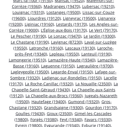
Marc-la-Tour (19150)
,
Mansac (19520)
,
Malemort-sur-
Corrèze (19360)
,
Madranges (19470)
,
Lubersac (19210)
,
Louignac (19310)
,
Lostanges (19500)
,
Lissac-sur-Couze
(19600)
,
Liourdres (19120)
,
Ligneyrac (19500)
,
Lignareix
(19200)
,
Liginiac (19160)
,
Lestards (19170)
,
Les Angles-sur-
Corrèze (19000)
,
L’Église-aux-Bois (19170)
,
Le Vert (79170)
,
Le Pescher (19190)
,
Le Lonzac (19470)
,
Le Jardin (19300)
,
Le Chastang (19190)
,
Lavignac (87230)
,
Laval-sur-Luzège
(19550)
,
Latronche (19160)
,
Lascaux (19130)
,
Laroche-
près-Feyt (19340)
,
Lapleau (19550)
,
Lanteuil (19190)
,
Lamongerie (19510)
,
Lamazière-Haute (19340)
,
Lamazière-
Basse (19160)
,
Laguenne (19150)
,
Lagraulière (19700)
,
Lagleygeolle (19500)
,
Lagarde-Enval (19150)
,
Lafage-sur-
Sombre (19320)
,
Ladignac-sur-Rondelles (19150)
,
Lacelle
(19170)
,
La Roche-Canillac (19320)
,
La Nouaille (23500)
,
La
Chapelle-Saint-Géraud (19430)
,
La Chapelle-aux-Saints
(19120)
,
La Chapelle-aux-Brocs (19360)
,
Jugeals-Nazareth
(19500)
,
Hautefage (19400)
,
Gumond (19320)
,
Gros-
Chastang (19320)
,
Grandsaigne (19300)
,
Gourdon (19170)
,
Goulles (19430)
,
Gioux (23500)
,
Gimel-les-Cascades
(19800)
,
Forgès (19380)
,
Feyt (19340)
,
Favars (19330)
,
Eyrein (19800)
,
Eygurande (19340)
,
Eyburie (19140)
,