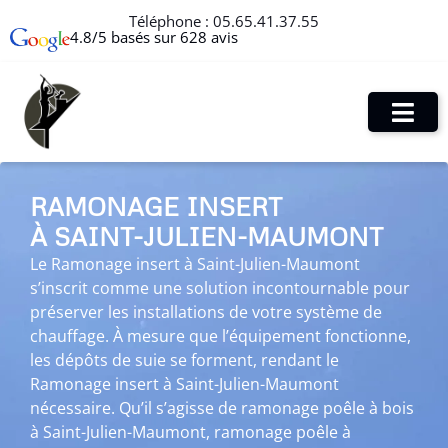
Téléphone :
05.65.41.37.55
4.8/5 basés sur 628 avis
RAMONAGE INSERT
À SAINT-JULIEN-MAUMONT
Le Ramonage insert à Saint-Julien-Maumont
s’inscrit comme une solution incontournable pour
préserver les installations de votre système de
chauffage. À mesure que l’équipement fonctionne,
les dépôts de suie se forment, rendant le
Ramonage insert à Saint-Julien-Maumont
nécessaire. Qu’il s’agisse de ramonage poêle à bois
à Saint-Julien-Maumont, ramonage poêle à