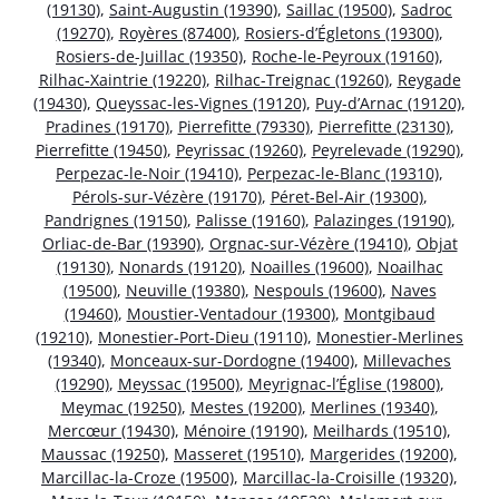
(19130)
,
Saint-Augustin (19390)
,
Saillac (19500)
,
Sadroc
(19270)
,
Royères (87400)
,
Rosiers-d’Égletons (19300)
,
Rosiers-de-Juillac (19350)
,
Roche-le-Peyroux (19160)
,
Rilhac-Xaintrie (19220)
,
Rilhac-Treignac (19260)
,
Reygade
(19430)
,
Queyssac-les-Vignes (19120)
,
Puy-d’Arnac (19120)
,
Pradines (19170)
,
Pierrefitte (79330)
,
Pierrefitte (23130)
,
Pierrefitte (19450)
,
Peyrissac (19260)
,
Peyrelevade (19290)
,
Perpezac-le-Noir (19410)
,
Perpezac-le-Blanc (19310)
,
Pérols-sur-Vézère (19170)
,
Péret-Bel-Air (19300)
,
Pandrignes (19150)
,
Palisse (19160)
,
Palazinges (19190)
,
Orliac-de-Bar (19390)
,
Orgnac-sur-Vézère (19410)
,
Objat
(19130)
,
Nonards (19120)
,
Noailles (19600)
,
Noailhac
(19500)
,
Neuville (19380)
,
Nespouls (19600)
,
Naves
(19460)
,
Moustier-Ventadour (19300)
,
Montgibaud
(19210)
,
Monestier-Port-Dieu (19110)
,
Monestier-Merlines
(19340)
,
Monceaux-sur-Dordogne (19400)
,
Millevaches
(19290)
,
Meyssac (19500)
,
Meyrignac-l’Église (19800)
,
Meymac (19250)
,
Mestes (19200)
,
Merlines (19340)
,
Mercœur (19430)
,
Ménoire (19190)
,
Meilhards (19510)
,
Maussac (19250)
,
Masseret (19510)
,
Margerides (19200)
,
Marcillac-la-Croze (19500)
,
Marcillac-la-Croisille (19320)
,