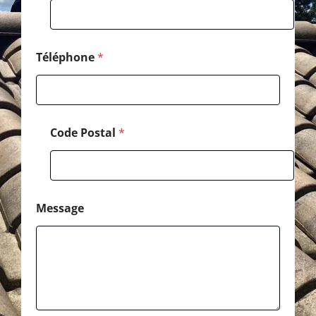
P
o
s
t
a
Téléphone
*
l
Code Postal
*
Message