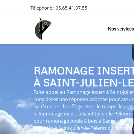
Téléphone :
05.65.41.37.55
Nos services
RAMONAGE INSER
À SAINT-JULIEN-L
Faire appel au Ramonage insert à Saint-Julien
considérer une réponse adaptée pour assurer
système de chauffage. Avec le temps, les ré
le Ramonage insert à Saint-Julien-le-Pèlerin 
pour ramonage poêle à bois à Saint-Julien-l
granulés à Saint-Julien-le-Pèlerin ou ramonage