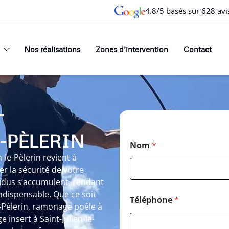
4.8/5 basés sur 628 avi
Nos réalisations
Zones d’intervention
Contact
T
E-PÈLERIN
Nom
*
-le-Pèlerin revient à
 la sécurité de votre
sidus s’accumulent, rendant
indispensable. Que ce soit
Téléphone
*
e-Pèlerin, ramonage poêle à
 insert à Saint-Julien-le-