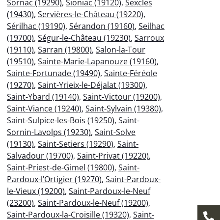
Sornac (19290)
,
Sioniac (19120)
,
Sexcles
(19430)
,
Servières-le-Château (19220)
,
Sérilhac (19190)
,
Sérandon (19160)
,
Seilhac
(19700)
,
Ségur-le-Château (19230)
,
Sarroux
(19110)
,
Sarran (19800)
,
Salon-la-Tour
(19510)
,
Sainte-Marie-Lapanouze (19160)
,
Sainte-Fortunade (19490)
,
Sainte-Féréole
(19270)
,
Saint-Yrieix-le-Déjalat (19300)
,
Saint-Ybard (19140)
,
Saint-Victour (19200)
,
Saint-Viance (19240)
,
Saint-Sylvain (19380)
,
Saint-Sulpice-les-Bois (19250)
,
Saint-
Sornin-Lavolps (19230)
,
Saint-Solve
(19130)
,
Saint-Setiers (19290)
,
Saint-
Salvadour (19700)
,
Saint-Privat (19220)
,
Saint-Priest-de-Gimel (19800)
,
Saint-
Pardoux-l’Ortigier (19270)
,
Saint-Pardoux-
le-Vieux (19200)
,
Saint-Pardoux-le-Neuf
(23200)
,
Saint-Pardoux-le-Neuf (19200)
,
Saint-Pardoux-la-Croisille (19320)
,
Saint-