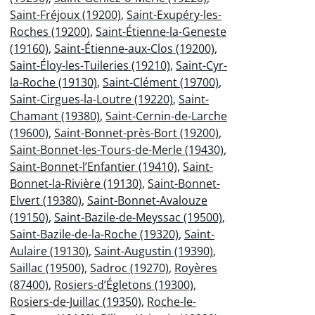
Saint-Fréjoux (19200)
,
Saint-Exupéry-les-
Roches (19200)
,
Saint-Étienne-la-Geneste
(19160)
,
Saint-Étienne-aux-Clos (19200)
,
Saint-Éloy-les-Tuileries (19210)
,
Saint-Cyr-
la-Roche (19130)
,
Saint-Clément (19700)
,
Saint-Cirgues-la-Loutre (19220)
,
Saint-
Chamant (19380)
,
Saint-Cernin-de-Larche
(19600)
,
Saint-Bonnet-près-Bort (19200)
,
Saint-Bonnet-les-Tours-de-Merle (19430)
,
Saint-Bonnet-l’Enfantier (19410)
,
Saint-
Bonnet-la-Rivière (19130)
,
Saint-Bonnet-
Elvert (19380)
,
Saint-Bonnet-Avalouze
(19150)
,
Saint-Bazile-de-Meyssac (19500)
,
Saint-Bazile-de-la-Roche (19320)
,
Saint-
Aulaire (19130)
,
Saint-Augustin (19390)
,
Saillac (19500)
,
Sadroc (19270)
,
Royères
(87400)
,
Rosiers-d’Égletons (19300)
,
Rosiers-de-Juillac (19350)
,
Roche-le-