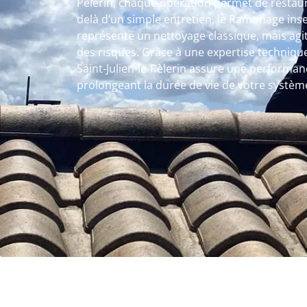
Pèlerin, chaque opération permet de restau
delà d’un simple entretien, le Ramonage inser
représente un nettoyage classique, mais agit
des risques. Grâce à une expertise techniqu
Saint-Julien-le-Pèlerin assure une performan
prolongeant la durée de vie de votre systèm