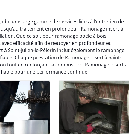
globe une large gamme de services liées à l’entretien de
 jusqu’au traitement en profondeur, Ramonage insert à
tallation. Que ce soit pour ramonage poêle à bois,
t avec efficacité afin de nettoyer en profondeur et
 à Saint-Julien-le-Pèlerin inclut également le ramonage
 fiable. Chaque prestation de Ramonage insert à Saint-
colas Perrin
Yannick Morel
lation tout en renforçant la combustion. Ramonage insert à
e fiable pour une performance continue.
2 janvier 2026
12 juillet 2025
ntion rapide et très
Intervention très efficace
 pour le ramonage
pour le ramonage débistrage
age. On sent tout de
de ma cheminée. Le tirage
 différence au niveau
est nettement meilleur et
age. Très satisfait.
plus aucune odeur. Travail
propre et rapide.