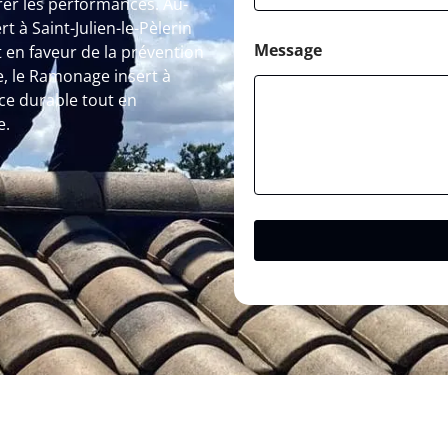
rer les performances. Au-
t à Saint-Julien-le-Pèlerin
Message
 en faveur de la prévention
e, le Ramonage insert à
ce durable tout en
e.