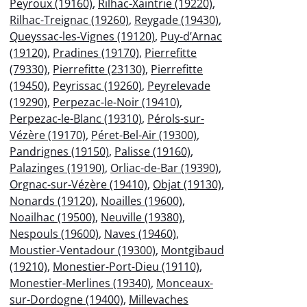
Peyroux (19160)
,
Rilhac-Xaintrie (19220)
,
Rilhac-Treignac (19260)
,
Reygade (19430)
,
Queyssac-les-Vignes (19120)
,
Puy-d’Arnac
(19120)
,
Pradines (19170)
,
Pierrefitte
(79330)
,
Pierrefitte (23130)
,
Pierrefitte
(19450)
,
Peyrissac (19260)
,
Peyrelevade
(19290)
,
Perpezac-le-Noir (19410)
,
Perpezac-le-Blanc (19310)
,
Pérols-sur-
Vézère (19170)
,
Péret-Bel-Air (19300)
,
Pandrignes (19150)
,
Palisse (19160)
,
Palazinges (19190)
,
Orliac-de-Bar (19390)
,
Orgnac-sur-Vézère (19410)
,
Objat (19130)
,
Nonards (19120)
,
Noailles (19600)
,
Noailhac (19500)
,
Neuville (19380)
,
Nespouls (19600)
,
Naves (19460)
,
Moustier-Ventadour (19300)
,
Montgibaud
(19210)
,
Monestier-Port-Dieu (19110)
,
Monestier-Merlines (19340)
,
Monceaux-
sur-Dordogne (19400)
,
Millevaches