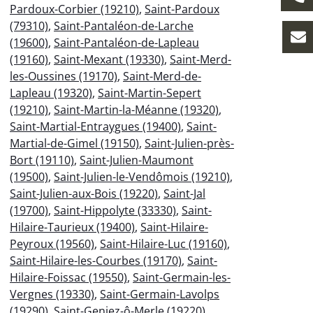
Pardoux-Corbier (19210)
,
Saint-Pardoux
(79310)
,
Saint-Pantaléon-de-Larche
(19600)
,
Saint-Pantaléon-de-Lapleau
(19160)
,
Saint-Mexant (19330)
,
Saint-Merd-
les-Oussines (19170)
,
Saint-Merd-de-
Lapleau (19320)
,
Saint-Martin-Sepert
(19210)
,
Saint-Martin-la-Méanne (19320)
,
Saint-Martial-Entraygues (19400)
,
Saint-
Martial-de-Gimel (19150)
,
Saint-Julien-près-
Bort (19110)
,
Saint-Julien-Maumont
(19500)
,
Saint-Julien-le-Vendômois (19210)
,
Saint-Julien-aux-Bois (19220)
,
Saint-Jal
(19700)
,
Saint-Hippolyte (33330)
,
Saint-
Hilaire-Taurieux (19400)
,
Saint-Hilaire-
Peyroux (19560)
,
Saint-Hilaire-Luc (19160)
,
Saint-Hilaire-les-Courbes (19170)
,
Saint-
Hilaire-Foissac (19550)
,
Saint-Germain-les-
Vergnes (19330)
,
Saint-Germain-Lavolps
(19290)
,
Saint-Geniez-ô-Merle (19220)
,