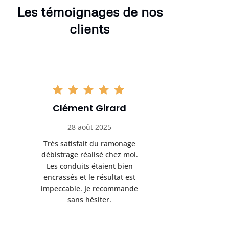
Les témoignages de nos
clients
Clément Girard
Romai
28 août 2025
05 se
Très satisfait du ramonage
Excelle
débistrage réalisé chez moi.
ramonag
Les conduits étaient bien
L’interven
encrassés et le résultat est
retrouve
impeccable. Je recommande
fonctionne
sans hésiter.
Rien