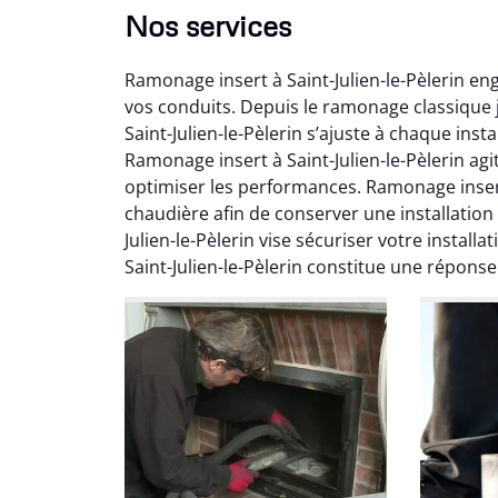
Nos services
Ramonage insert à Saint-Julien-le-Pèlerin en
vos conduits. Depuis le ramonage classique
Saint-Julien-le-Pèlerin s’ajuste à chaque ins
Ramonage insert à Saint-Julien-le-Pèlerin agi
optimiser les performances. Ramonage insert
chaudière afin de conserver une installation
Ni
Julien-le-Pèlerin vise sécuriser votre instal
Saint-Julien-le-Pèlerin constitue une répons
2
Interve
propre
débistr
suite la
du tir