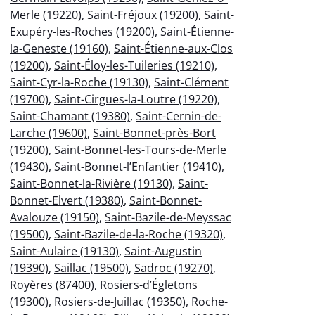
Merle (19220)
,
Saint-Fréjoux (19200)
,
Saint-
Exupéry-les-Roches (19200)
,
Saint-Étienne-
la-Geneste (19160)
,
Saint-Étienne-aux-Clos
(19200)
,
Saint-Éloy-les-Tuileries (19210)
,
Saint-Cyr-la-Roche (19130)
,
Saint-Clément
(19700)
,
Saint-Cirgues-la-Loutre (19220)
,
Saint-Chamant (19380)
,
Saint-Cernin-de-
Larche (19600)
,
Saint-Bonnet-près-Bort
(19200)
,
Saint-Bonnet-les-Tours-de-Merle
(19430)
,
Saint-Bonnet-l’Enfantier (19410)
,
Saint-Bonnet-la-Rivière (19130)
,
Saint-
Bonnet-Elvert (19380)
,
Saint-Bonnet-
Avalouze (19150)
,
Saint-Bazile-de-Meyssac
(19500)
,
Saint-Bazile-de-la-Roche (19320)
,
Saint-Aulaire (19130)
,
Saint-Augustin
(19390)
,
Saillac (19500)
,
Sadroc (19270)
,
Royères (87400)
,
Rosiers-d’Égletons
(19300)
,
Rosiers-de-Juillac (19350)
,
Roche-