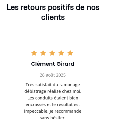
Les retours positifs de nos
clients
Clément Girard
Romai
28 août 2025
05 se
Très satisfait du ramonage
Excelle
débistrage réalisé chez moi.
ramonag
Les conduits étaient bien
L’interven
encrassés et le résultat est
retrouve
impeccable. Je recommande
fonctionne
sans hésiter.
Rien