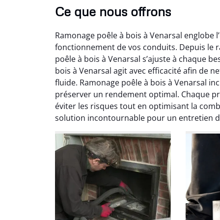
Ce que nous offrons
Ramonage poêle à bois à Venarsal englobe l
fonctionnement de vos conduits. Depuis le 
poêle à bois à Venarsal s’ajuste à chaque b
bois à Venarsal agit avec efficacité afin de
fluide. Ramonage poêle à bois à Venarsal in
préserver un rendement optimal. Chaque pr
Ni
éviter les risques tout en optimisant la co
solution incontournable pour un entretien d
2
Interve
propre
débistr
suite la
du tir