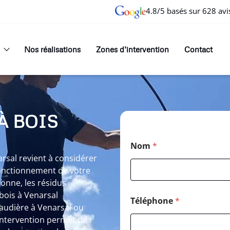
4.8/5 basés sur 628 avi
Nos réalisations
Zones d’intervention
Contact
À BOIS
Nom
*
rsal revient à considérer
onctionnement de votre
onne, les résidus
bois à Venarsal
Téléphone
*
audière à Venarsal ou
ntervention permet de