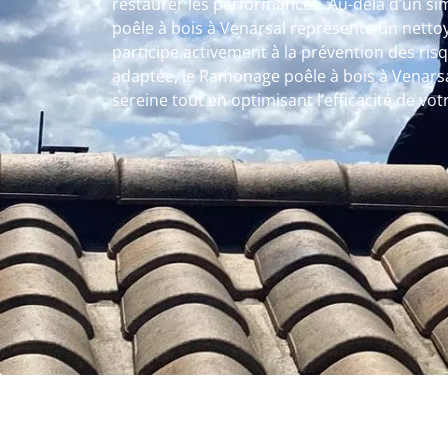
restaurer les performances. Au-delà d’un si
poêle à bois à Venarsal représente un netto
participe activement à la prévention des ri
adaptée, le Ramonage poêle à bois à Venarsal
sereine tout en optimisant l’efficacité de votr