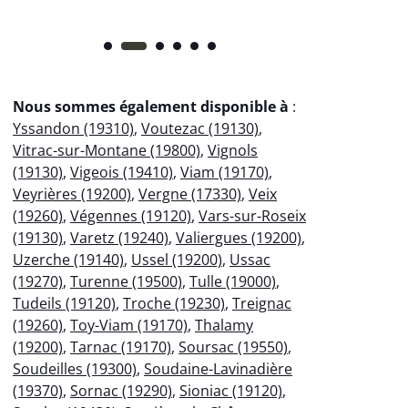
Nous sommes également disponible à
:
Yssandon (19310)
,
Voutezac (19130)
,
Vitrac-sur-Montane (19800)
,
Vignols
(19130)
,
Vigeois (19410)
,
Viam (19170)
,
Veyrières (19200)
,
Vergne (17330)
,
Veix
(19260)
,
Végennes (19120)
,
Vars-sur-Roseix
(19130)
,
Varetz (19240)
,
Valiergues (19200)
,
Uzerche (19140)
,
Ussel (19200)
,
Ussac
(19270)
,
Turenne (19500)
,
Tulle (19000)
,
Tudeils (19120)
,
Troche (19230)
,
Treignac
(19260)
,
Toy-Viam (19170)
,
Thalamy
(19200)
,
Tarnac (19170)
,
Soursac (19550)
,
Soudeilles (19300)
,
Soudaine-Lavinadière
(19370)
,
Sornac (19290)
,
Sioniac (19120)
,