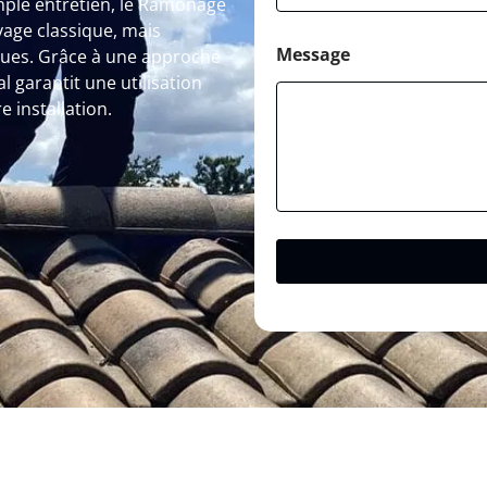
mple entretien, le Ramonage
yage classique, mais
Message
sques. Grâce à une approche
 garantit une utilisation
e installation.