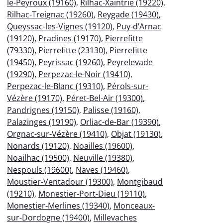
le-Peyroux (19160)
,
Rilhac-Xaintrie (19220)
,
Rilhac-Treignac (19260)
,
Reygade (19430)
,
Queyssac-les-Vignes (19120)
,
Puy-d’Arnac
(19120)
,
Pradines (19170)
,
Pierrefitte
(79330)
,
Pierrefitte (23130)
,
Pierrefitte
(19450)
,
Peyrissac (19260)
,
Peyrelevade
(19290)
,
Perpezac-le-Noir (19410)
,
Perpezac-le-Blanc (19310)
,
Pérols-sur-
Vézère (19170)
,
Péret-Bel-Air (19300)
,
Pandrignes (19150)
,
Palisse (19160)
,
Palazinges (19190)
,
Orliac-de-Bar (19390)
,
Orgnac-sur-Vézère (19410)
,
Objat (19130)
,
Nonards (19120)
,
Noailles (19600)
,
Noailhac (19500)
,
Neuville (19380)
,
Nespouls (19600)
,
Naves (19460)
,
Moustier-Ventadour (19300)
,
Montgibaud
(19210)
,
Monestier-Port-Dieu (19110)
,
Monestier-Merlines (19340)
,
Monceaux-
sur-Dordogne (19400)
,
Millevaches