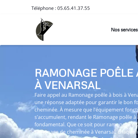
Téléphone :
05.65.41.37.55
Nos services
RAMONAGE POÊLE 
À VENARSAL
Faire appel au Ramonage poêle à bois à Vena
une réponse adaptée pour garantir le bon f
cheminée. À mesure que l’équipement foncti
s’accumulent, rendant le Ramonage poêle à 
fondamental. Que ce soit pour ramonage ch
ramonage de cheminée à Venarsal, chaque i