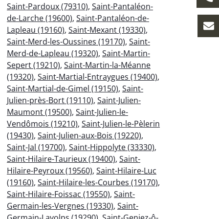
Saint-Pardoux (79310)
,
Saint-Pantaléon-
de-Larche (19600)
,
Saint-Pantaléon-de-
Lapleau (19160)
,
Saint-Mexant (19330)
,
Saint-Merd-les-Oussines (19170)
,
Saint-
Merd-de-Lapleau (19320)
,
Saint-Martin-
Sepert (19210)
,
Saint-Martin-la-Méanne
(19320)
,
Saint-Martial-Entraygues (19400)
,
Saint-Martial-de-Gimel (19150)
,
Saint-
Julien-près-Bort (19110)
,
Saint-Julien-
Maumont (19500)
,
Saint-Julien-le-
Vendômois (19210)
,
Saint-Julien-le-Pèlerin
(19430)
,
Saint-Julien-aux-Bois (19220)
,
Saint-Jal (19700)
,
Saint-Hippolyte (33330)
,
Saint-Hilaire-Taurieux (19400)
,
Saint-
Hilaire-Peyroux (19560)
,
Saint-Hilaire-Luc
(19160)
,
Saint-Hilaire-les-Courbes (19170)
,
Saint-Hilaire-Foissac (19550)
,
Saint-
Germain-les-Vergnes (19330)
,
Saint-
Germain-Lavolps (19290)
,
Saint-Geniez-ô-