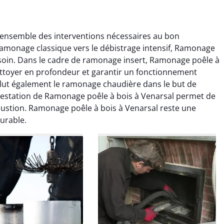
’ensemble des interventions nécessaires au bon
ramonage classique vers le débistrage intensif, Ramonage
esoin. Dans le cadre de ramonage insert, Ramonage poêle à
 nettoyer en profondeur et garantir un fonctionnement
clut également le ramonage chaudière dans le but de
estation de Ramonage poêle à bois à Venarsal permet de
colas Perrin
Yannick Morel
mbustion. Ramonage poêle à bois à Venarsal reste une
urable.
2 janvier 2026
12 juillet 2025
ntion rapide et très
Intervention très efficace
 pour le ramonage
pour le ramonage débistrage
age. On sent tout de
de ma cheminée. Le tirage
 différence au niveau
est nettement meilleur et
age. Très satisfait.
plus aucune odeur. Travail
propre et rapide.