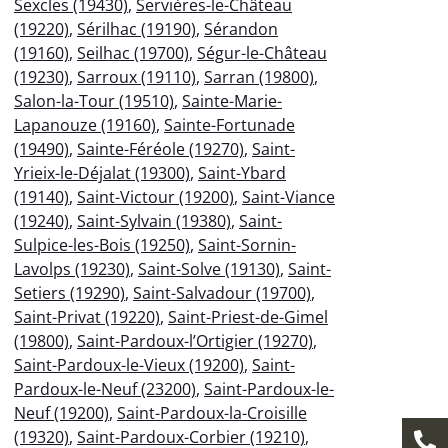
Sexcles (19430)
,
Servières-le-Château
(19220)
,
Sérilhac (19190)
,
Sérandon
(19160)
,
Seilhac (19700)
,
Ségur-le-Château
(19230)
,
Sarroux (19110)
,
Sarran (19800)
,
Salon-la-Tour (19510)
,
Sainte-Marie-
Lapanouze (19160)
,
Sainte-Fortunade
(19490)
,
Sainte-Féréole (19270)
,
Saint-
Yrieix-le-Déjalat (19300)
,
Saint-Ybard
(19140)
,
Saint-Victour (19200)
,
Saint-Viance
(19240)
,
Saint-Sylvain (19380)
,
Saint-
Sulpice-les-Bois (19250)
,
Saint-Sornin-
Lavolps (19230)
,
Saint-Solve (19130)
,
Saint-
Setiers (19290)
,
Saint-Salvadour (19700)
,
Saint-Privat (19220)
,
Saint-Priest-de-Gimel
(19800)
,
Saint-Pardoux-l’Ortigier (19270)
,
Saint-Pardoux-le-Vieux (19200)
,
Saint-
Pardoux-le-Neuf (23200)
,
Saint-Pardoux-le-
Neuf (19200)
,
Saint-Pardoux-la-Croisille
(19320)
,
Saint-Pardoux-Corbier (19210)
,