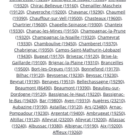
(19320)
,
Chirac-Bellevue (19160)
,
Chenailler-Mascheix
(19120)
,
Chaveroche (19200)
,
Chavanac (19290)
,
Chaumeil
(19390)
,
Chauffour-sur-Vell (19500)
,
Chasteaux (19600)
,
Chartrier (19600)
,
Chapelle-Spinasse (19300)
,
Chanteix
(19330)
,
Chanac-les-Mines (19150)
,
Champagnac-la-Prune
(19320)
,
Champagnac-la-Noaille (19320)
,
Chameyrat
(19330)
,
Chamboulive (19450)
,
Chamberet (19370)
,
Chabrignac (19350)
,
Camps-Saint-Mathurin-Léobazel
(19430)
,
Bugeat (19170)
,
Brivezac (19120)
,
Brive-la-
Gaillarde (19100)
,
Brignac-la-Plaine (19310)
,
Branceilles
(19500)
,
Bort-les-Orgues (19110)
,
Bonnefond (19170)
,
Bilhac (19120)
,
Beyssenac (19230)
,
Beyssac (19230)
,
Beynat (19190)
,
Benayes (19510)
,
Bellechassagne (19290)
,
Beaumont (86490)
,
Beaumont (19390)
,
Beaulieu-sur-
Dordogne (19120)
,
Bassignac-le-Haut (19220)
,
Bassignac-
le-Bas (19430)
,
Bar (19800)
,
Ayen (19310)
,
Augères (23210)
,
Aubazine (19190)
,
Astaillac (19120)
,
Ars (23480)
,
Arnac-
Pompadour (19230)
,
Argentat (19400)
,
Ambrugeat (19250)
,
Altillac (19120)
,
Alleyrat (23200)
,
Alleyrat (19200)
,
Allassac
(19240)
,
Albussac (19380)
,
Albignac (19190)
,
Aix (19200)
,
Affieux (19260)