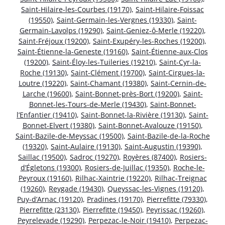
Saint-Hilaire-les-Courbes (19170)
,
Saint-Hilaire-Foissac
(19550)
,
Saint-Germain-les-Vergnes (19330)
,
Saint-
Germain-Lavolps (19290)
,
Saint-Geniez-ô-Merle (19220)
,
Saint-Fréjoux (19200)
,
Saint-Exupéry-les-Roches (19200)
,
Saint-Étienne-la-Geneste (19160)
,
Saint-Étienne-aux-Clos
(19200)
,
Saint-Éloy-les-Tuileries (19210)
,
Saint-Cyr-la-
Roche (19130)
,
Saint-Clément (19700)
,
Saint-Cirgues-la-
Loutre (19220)
,
Saint-Chamant (19380)
,
Saint-Cernin-de-
Larche (19600)
,
Saint-Bonnet-près-Bort (19200)
,
Saint-
Bonnet-les-Tours-de-Merle (19430)
,
Saint-Bonnet-
l’Enfantier (19410)
,
Saint-Bonnet-la-Rivière (19130)
,
Saint-
Bonnet-Elvert (19380)
,
Saint-Bonnet-Avalouze (19150)
,
Saint-Bazile-de-Meyssac (19500)
,
Saint-Bazile-de-la-Roche
(19320)
,
Saint-Aulaire (19130)
,
Saint-Augustin (19390)
,
Saillac (19500)
,
Sadroc (19270)
,
Royères (87400)
,
Rosiers-
d’Égletons (19300)
,
Rosiers-de-Juillac (19350)
,
Roche-le-
Peyroux (19160)
,
Rilhac-Xaintrie (19220)
,
Rilhac-Treignac
(19260)
,
Reygade (19430)
,
Queyssac-les-Vignes (19120)
,
Puy-d’Arnac (19120)
,
Pradines (19170)
,
Pierrefitte (79330)
,
Pierrefitte (23130)
,
Pierrefitte (19450)
,
Peyrissac (19260)
,
Peyrelevade (19290)
,
Perpezac-le-Noir (19410)
,
Perpezac-