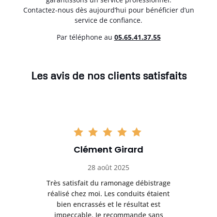
Contactez-nous dès aujourd’hui pour bénéficier d’un
service de confiance.
Par téléphone au
05.65.41.37.55
Les avis de nos clients satisfaits
Clément Girard
28 août 2025
e
Très satisfait du ramonage débistrage
née.
réalisé chez moi. Les conduits étaient
déb
et
bien encrassés et le résultat est
ret
 et
impeccable. Je recommande sans