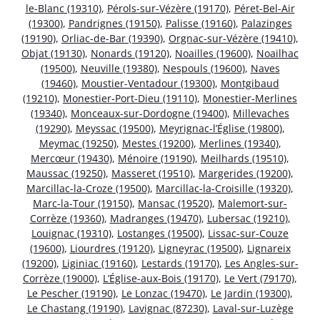
le-Blanc (19310)
,
Pérols-sur-Vézère (19170)
,
Péret-Bel-Air
(19300)
,
Pandrignes (19150)
,
Palisse (19160)
,
Palazinges
(19190)
,
Orliac-de-Bar (19390)
,
Orgnac-sur-Vézère (19410)
,
Objat (19130)
,
Nonards (19120)
,
Noailles (19600)
,
Noailhac
(19500)
,
Neuville (19380)
,
Nespouls (19600)
,
Naves
(19460)
,
Moustier-Ventadour (19300)
,
Montgibaud
(19210)
,
Monestier-Port-Dieu (19110)
,
Monestier-Merlines
(19340)
,
Monceaux-sur-Dordogne (19400)
,
Millevaches
(19290)
,
Meyssac (19500)
,
Meyrignac-l’Église (19800)
,
Meymac (19250)
,
Mestes (19200)
,
Merlines (19340)
,
Mercœur (19430)
,
Ménoire (19190)
,
Meilhards (19510)
,
Maussac (19250)
,
Masseret (19510)
,
Margerides (19200)
,
Marcillac-la-Croze (19500)
,
Marcillac-la-Croisille (19320)
,
Marc-la-Tour (19150)
,
Mansac (19520)
,
Malemort-sur-
Corrèze (19360)
,
Madranges (19470)
,
Lubersac (19210)
,
Louignac (19310)
,
Lostanges (19500)
,
Lissac-sur-Couze
(19600)
,
Liourdres (19120)
,
Ligneyrac (19500)
,
Lignareix
(19200)
,
Liginiac (19160)
,
Lestards (19170)
,
Les Angles-sur-
Corrèze (19000)
,
L’Église-aux-Bois (19170)
,
Le Vert (79170)
,
Le Pescher (19190)
,
Le Lonzac (19470)
,
Le Jardin (19300)
,
Le Chastang (19190)
,
Lavignac (87230)
,
Laval-sur-Luzège