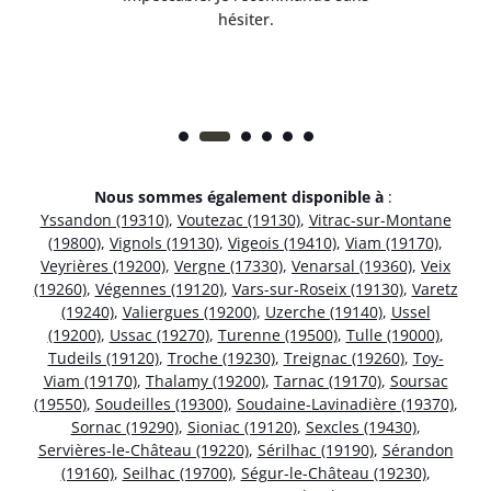
hésiter.
Nous sommes également disponible à
:
Yssandon (19310)
,
Voutezac (19130)
,
Vitrac-sur-Montane
(19800)
,
Vignols (19130)
,
Vigeois (19410)
,
Viam (19170)
,
Veyrières (19200)
,
Vergne (17330)
,
Venarsal (19360)
,
Veix
(19260)
,
Végennes (19120)
,
Vars-sur-Roseix (19130)
,
Varetz
(19240)
,
Valiergues (19200)
,
Uzerche (19140)
,
Ussel
(19200)
,
Ussac (19270)
,
Turenne (19500)
,
Tulle (19000)
,
Tudeils (19120)
,
Troche (19230)
,
Treignac (19260)
,
Toy-
Viam (19170)
,
Thalamy (19200)
,
Tarnac (19170)
,
Soursac
(19550)
,
Soudeilles (19300)
,
Soudaine-Lavinadière (19370)
,
Sornac (19290)
,
Sioniac (19120)
,
Sexcles (19430)
,
Servières-le-Château (19220)
,
Sérilhac (19190)
,
Sérandon
(19160)
,
Seilhac (19700)
,
Ségur-le-Château (19230)
,