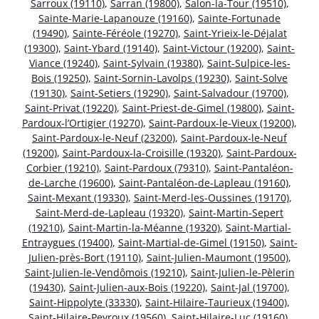
Sarroux (19110)
,
Sarran (19800)
,
Salon-la-Tour (19510)
,
Sainte-Marie-Lapanouze (19160)
,
Sainte-Fortunade
(19490)
,
Sainte-Féréole (19270)
,
Saint-Yrieix-le-Déjalat
(19300)
,
Saint-Ybard (19140)
,
Saint-Victour (19200)
,
Saint-
Viance (19240)
,
Saint-Sylvain (19380)
,
Saint-Sulpice-les-
Bois (19250)
,
Saint-Sornin-Lavolps (19230)
,
Saint-Solve
(19130)
,
Saint-Setiers (19290)
,
Saint-Salvadour (19700)
,
Saint-Privat (19220)
,
Saint-Priest-de-Gimel (19800)
,
Saint-
Pardoux-l’Ortigier (19270)
,
Saint-Pardoux-le-Vieux (19200)
,
Saint-Pardoux-le-Neuf (23200)
,
Saint-Pardoux-le-Neuf
(19200)
,
Saint-Pardoux-la-Croisille (19320)
,
Saint-Pardoux-
Corbier (19210)
,
Saint-Pardoux (79310)
,
Saint-Pantaléon-
de-Larche (19600)
,
Saint-Pantaléon-de-Lapleau (19160)
,
Saint-Mexant (19330)
,
Saint-Merd-les-Oussines (19170)
,
Saint-Merd-de-Lapleau (19320)
,
Saint-Martin-Sepert
(19210)
,
Saint-Martin-la-Méanne (19320)
,
Saint-Martial-
Entraygues (19400)
,
Saint-Martial-de-Gimel (19150)
,
Saint-
Julien-près-Bort (19110)
,
Saint-Julien-Maumont (19500)
,
Saint-Julien-le-Vendômois (19210)
,
Saint-Julien-le-Pèlerin
(19430)
,
Saint-Julien-aux-Bois (19220)
,
Saint-Jal (19700)
,
Saint-Hippolyte (33330)
,
Saint-Hilaire-Taurieux (19400)
,
Saint-Hilaire-Peyroux (19560)
,
Saint-Hilaire-Luc (19160)
,