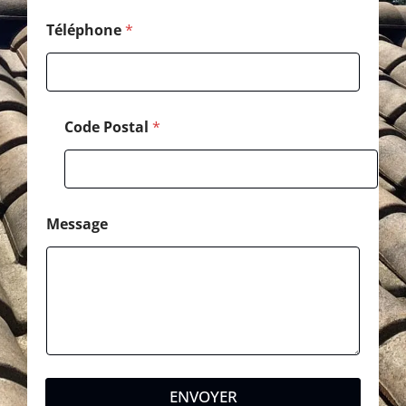
l
P
Téléphone
*
o
s
t
a
l
Code Postal
*
Message
ENVOYER