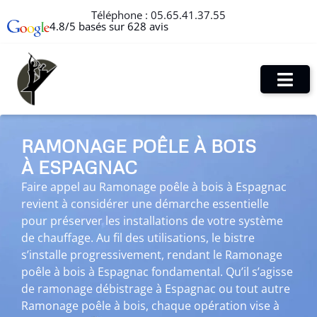
Téléphone :
05.65.41.37.55
4.8/5 basés sur 628 avis
RAMONAGE POÊLE À BOIS
À ESPAGNAC
Faire appel au Ramonage poêle à bois à Espagnac
revient à considérer une démarche essentielle
pour préserver les installations de votre système
de chauffage. Au fil des utilisations, le bistre
s’installe progressivement, rendant le Ramonage
poêle à bois à Espagnac fondamental. Qu’il s’agisse
de ramonage débistrage à Espagnac ou tout autre
Ramonage poêle à bois, chaque opération vise à