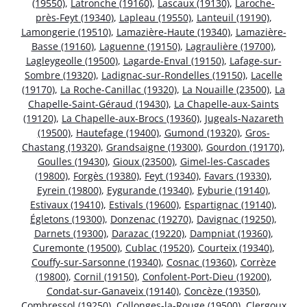
(19550)
,
Latronche (19160)
,
Lascaux (19130)
,
Laroche-
près-Feyt (19340)
,
Lapleau (19550)
,
Lanteuil (19190)
,
Lamongerie (19510)
,
Lamazière-Haute (19340)
,
Lamazière-
Basse (19160)
,
Laguenne (19150)
,
Lagraulière (19700)
,
Lagleygeolle (19500)
,
Lagarde-Enval (19150)
,
Lafage-sur-
Sombre (19320)
,
Ladignac-sur-Rondelles (19150)
,
Lacelle
(19170)
,
La Roche-Canillac (19320)
,
La Nouaille (23500)
,
La
Chapelle-Saint-Géraud (19430)
,
La Chapelle-aux-Saints
(19120)
,
La Chapelle-aux-Brocs (19360)
,
Jugeals-Nazareth
(19500)
,
Hautefage (19400)
,
Gumond (19320)
,
Gros-
Chastang (19320)
,
Grandsaigne (19300)
,
Gourdon (19170)
,
Goulles (19430)
,
Gioux (23500)
,
Gimel-les-Cascades
(19800)
,
Forgès (19380)
,
Feyt (19340)
,
Favars (19330)
,
Eyrein (19800)
,
Eygurande (19340)
,
Eyburie (19140)
,
Estivaux (19410)
,
Estivals (19600)
,
Espartignac (19140)
,
Égletons (19300)
,
Donzenac (19270)
,
Davignac (19250)
,
Darnets (19300)
,
Darazac (19220)
,
Dampniat (19360)
,
Curemonte (19500)
,
Cublac (19520)
,
Courteix (19340)
,
Couffy-sur-Sarsonne (19340)
,
Cosnac (19360)
,
Corrèze
(19800)
,
Cornil (19150)
,
Confolent-Port-Dieu (19200)
,
Condat-sur-Ganaveix (19140)
,
Concèze (19350)
,
Combressol (19250)
,
Collonges-la-Rouge (19500)
,
Clergoux