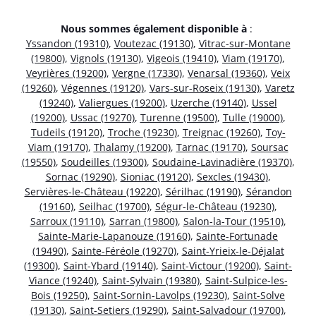
Nous sommes également disponible à
:
Yssandon (19310)
,
Voutezac (19130)
,
Vitrac-sur-Montane
(19800)
,
Vignols (19130)
,
Vigeois (19410)
,
Viam (19170)
,
Veyrières (19200)
,
Vergne (17330)
,
Venarsal (19360)
,
Veix
(19260)
,
Végennes (19120)
,
Vars-sur-Roseix (19130)
,
Varetz
(19240)
,
Valiergues (19200)
,
Uzerche (19140)
,
Ussel
(19200)
,
Ussac (19270)
,
Turenne (19500)
,
Tulle (19000)
,
Tudeils (19120)
,
Troche (19230)
,
Treignac (19260)
,
Toy-
Viam (19170)
,
Thalamy (19200)
,
Tarnac (19170)
,
Soursac
(19550)
,
Soudeilles (19300)
,
Soudaine-Lavinadière (19370)
,
Sornac (19290)
,
Sioniac (19120)
,
Sexcles (19430)
,
Servières-le-Château (19220)
,
Sérilhac (19190)
,
Sérandon
(19160)
,
Seilhac (19700)
,
Ségur-le-Château (19230)
,
Sarroux (19110)
,
Sarran (19800)
,
Salon-la-Tour (19510)
,
Sainte-Marie-Lapanouze (19160)
,
Sainte-Fortunade
(19490)
,
Sainte-Féréole (19270)
,
Saint-Yrieix-le-Déjalat
(19300)
,
Saint-Ybard (19140)
,
Saint-Victour (19200)
,
Saint-
Viance (19240)
,
Saint-Sylvain (19380)
,
Saint-Sulpice-les-
Bois (19250)
,
Saint-Sornin-Lavolps (19230)
,
Saint-Solve
(19130)
,
Saint-Setiers (19290)
,
Saint-Salvadour (19700)
,