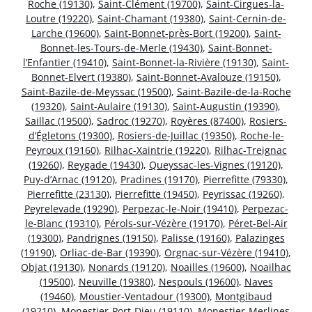
Roche (19130)
,
Saint-Clément (19700)
,
Saint-Cirgues-la-
Loutre (19220)
,
Saint-Chamant (19380)
,
Saint-Cernin-de-
Larche (19600)
,
Saint-Bonnet-près-Bort (19200)
,
Saint-
Bonnet-les-Tours-de-Merle (19430)
,
Saint-Bonnet-
l’Enfantier (19410)
,
Saint-Bonnet-la-Rivière (19130)
,
Saint-
Bonnet-Elvert (19380)
,
Saint-Bonnet-Avalouze (19150)
,
Saint-Bazile-de-Meyssac (19500)
,
Saint-Bazile-de-la-Roche
(19320)
,
Saint-Aulaire (19130)
,
Saint-Augustin (19390)
,
Saillac (19500)
,
Sadroc (19270)
,
Royères (87400)
,
Rosiers-
d’Égletons (19300)
,
Rosiers-de-Juillac (19350)
,
Roche-le-
Peyroux (19160)
,
Rilhac-Xaintrie (19220)
,
Rilhac-Treignac
(19260)
,
Reygade (19430)
,
Queyssac-les-Vignes (19120)
,
Puy-d’Arnac (19120)
,
Pradines (19170)
,
Pierrefitte (79330)
,
Pierrefitte (23130)
,
Pierrefitte (19450)
,
Peyrissac (19260)
,
Peyrelevade (19290)
,
Perpezac-le-Noir (19410)
,
Perpezac-
le-Blanc (19310)
,
Pérols-sur-Vézère (19170)
,
Péret-Bel-Air
(19300)
,
Pandrignes (19150)
,
Palisse (19160)
,
Palazinges
(19190)
,
Orliac-de-Bar (19390)
,
Orgnac-sur-Vézère (19410)
,
Objat (19130)
,
Nonards (19120)
,
Noailles (19600)
,
Noailhac
(19500)
,
Neuville (19380)
,
Nespouls (19600)
,
Naves
(19460)
,
Moustier-Ventadour (19300)
,
Montgibaud
(19210)
,
Monestier-Port-Dieu (19110)
,
Monestier-Merlines