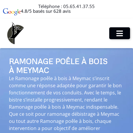
Téléphone :
05.65.41.37.55
4.8/5 basés sur 628 avis
RAMONAGE POÊLE À BOIS
À MEYMAC
Le Ramonage poêle à bois à Meymac s’inscrit
comme une réponse adaptée pour garantir le bon
fonctionnement de vos conduits. Avec le temps, le
bistre s’installe progressivement, rendant le
Ramonage poêle à bois à Meymac indispensable.
Que ce soit pour ramonage débistrage à Meymac
ou tout autre Ramonage poêle à bois, chaque
intervention a pour objectif de améliorer