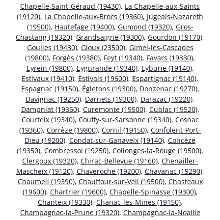
Chapelle-Saint-Géraud (19430)
,
La Chapelle-aux-Saints
(19120)
,
La Chapelle-aux-Brocs (19360)
,
Jugeals-Nazareth
(19500)
,
Hautefage (19400)
,
Gumond (19320)
,
Gros-
Chastang (19320)
,
Grandsaigne (19300)
,
Gourdon (19170)
,
Goulles (19430)
,
Gioux (23500)
,
Gimel-les-Cascades
(19800)
,
Forgès (19380)
,
Feyt (19340)
,
Favars (19330)
,
Eyrein (19800)
,
Eygurande (19340)
,
Eyburie (19140)
,
Estivaux (19410)
,
Estivals (19600)
,
Espartignac (19140)
,
Espagnac (19150)
,
Égletons (19300)
,
Donzenac (19270)
,
Davignac (19250)
,
Darnets (19300)
,
Darazac (19220)
,
Dampniat (19360)
,
Curemonte (19500)
,
Cublac (19520)
,
Courteix (19340)
,
Couffy-sur-Sarsonne (19340)
,
Cosnac
(19360)
,
Corrèze (19800)
,
Cornil (19150)
,
Confolent-Port-
Dieu (19200)
,
Condat-sur-Ganaveix (19140)
,
Concèze
(19350)
,
Combressol (19250)
,
Collonges-la-Rouge (19500)
,
Clergoux (19320)
,
Chirac-Bellevue (19160)
,
Chenailler-
Mascheix (19120)
,
Chaveroche (19200)
,
Chavanac (19290)
,
Chaumeil (19390)
,
Chauffour-sur-Vell (19500)
,
Chasteaux
(19600)
,
Chartrier (19600)
,
Chapelle-Spinasse (19300)
,
Chanteix (19330)
,
Chanac-les-Mines (19150)
,
Champagnac-la-Prune (19320)
,
Champagnac-la-Noaille