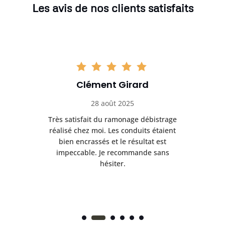
Les avis de nos clients satisfaits
Clément Girard
28 août 2025
e
Très satisfait du ramonage débistrage
née.
réalisé chez moi. Les conduits étaient
déb
et
bien encrassés et le résultat est
ret
 et
impeccable. Je recommande sans
hésiter.