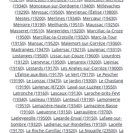
(19340)
,
Monceaux-sur-Dordogne (19400)
,
Millevaches
(19290)
,
Meyssac (19500)
,
Meyrignac-l’Église (19800)
,
Mestes (19200)
,
Merlines (19340)
,
Mercœur (19430)
,
Ménoire (19190)
,
Meilhards (19510)
,
Maussac (19250)
,
Masseret (19510)
,
Margerides (19200)
,
Marcillac-la-Croze
(19500)
,
Marcillac-la-Croisille (19320)
,
Marc-la-Tour
(19150)
,
Mansac (19520)
,
Malemort-sur-Corrèze (19360)
,
Madranges (19470)
,
Lubersac (19210)
,
Louignac (19310)
,
Lostanges (19500)
,
Lissac-sur-Couze (19600)
,
Liourdres
(19120)
,
Ligneyrac (19500)
,
Lignareix (19200)
,
Liginiac
(19160)
,
Lestards (19170)
,
Les Angles-sur-Corrèze (19000)
,
L’Église-aux-Bois (19170)
,
Le Vert (79170)
,
Le Pescher
(19190)
,
Le Lonzac (19470)
,
Le Jardin (19300)
,
Le Chastang
(19190)
,
Lavignac (87230)
,
Laval-sur-Luzège (19550)
,
Latronche (19160)
,
Lascaux (19130)
,
Laroche-près-Feyt
(19340)
,
Lapleau (19550)
,
Lanteuil (19190)
,
Lamongerie
(19510)
,
Lamazière-Haute (19340)
,
Lamazière-Basse
(19160)
,
Laguenne (19150)
,
Lagraulière (19700)
,
Lagleygeolle (19500)
,
Lagarde-Enval (19150)
,
Lafage-sur-
Sombre (19320)
,
Ladignac-sur-Rondelles (19150)
,
Lacelle
(19170)
,
La Roche-Canillac (19320)
,
La Nouaille (23500)
,
La