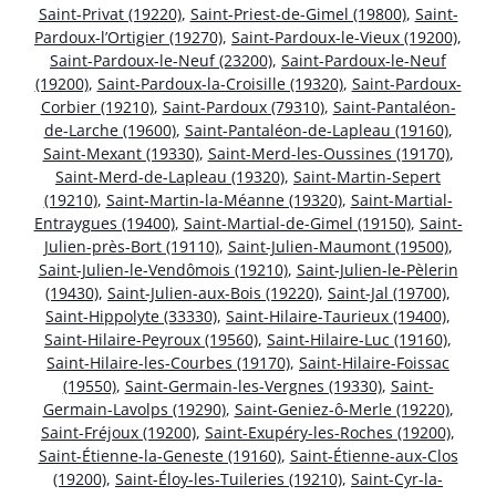
Saint-Privat (19220)
,
Saint-Priest-de-Gimel (19800)
,
Saint-
Pardoux-l’Ortigier (19270)
,
Saint-Pardoux-le-Vieux (19200)
,
Saint-Pardoux-le-Neuf (23200)
,
Saint-Pardoux-le-Neuf
(19200)
,
Saint-Pardoux-la-Croisille (19320)
,
Saint-Pardoux-
Corbier (19210)
,
Saint-Pardoux (79310)
,
Saint-Pantaléon-
de-Larche (19600)
,
Saint-Pantaléon-de-Lapleau (19160)
,
Saint-Mexant (19330)
,
Saint-Merd-les-Oussines (19170)
,
Saint-Merd-de-Lapleau (19320)
,
Saint-Martin-Sepert
(19210)
,
Saint-Martin-la-Méanne (19320)
,
Saint-Martial-
Entraygues (19400)
,
Saint-Martial-de-Gimel (19150)
,
Saint-
Julien-près-Bort (19110)
,
Saint-Julien-Maumont (19500)
,
Saint-Julien-le-Vendômois (19210)
,
Saint-Julien-le-Pèlerin
(19430)
,
Saint-Julien-aux-Bois (19220)
,
Saint-Jal (19700)
,
Saint-Hippolyte (33330)
,
Saint-Hilaire-Taurieux (19400)
,
Saint-Hilaire-Peyroux (19560)
,
Saint-Hilaire-Luc (19160)
,
Saint-Hilaire-les-Courbes (19170)
,
Saint-Hilaire-Foissac
(19550)
,
Saint-Germain-les-Vergnes (19330)
,
Saint-
Germain-Lavolps (19290)
,
Saint-Geniez-ô-Merle (19220)
,
Saint-Fréjoux (19200)
,
Saint-Exupéry-les-Roches (19200)
,
Saint-Étienne-la-Geneste (19160)
,
Saint-Étienne-aux-Clos
(19200)
,
Saint-Éloy-les-Tuileries (19210)
,
Saint-Cyr-la-