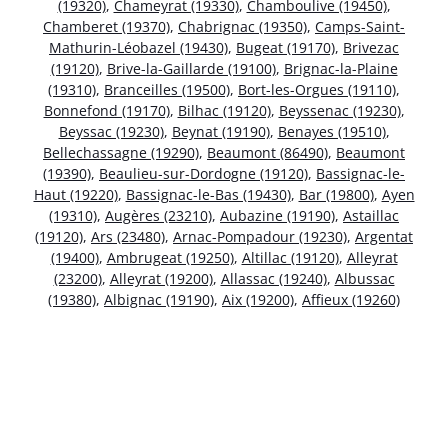
(19320)
,
Chameyrat (19330)
,
Chamboulive (19450)
,
Chamberet (19370)
,
Chabrignac (19350)
,
Camps-Saint-
Mathurin-Léobazel (19430)
,
Bugeat (19170)
,
Brivezac
(19120)
,
Brive-la-Gaillarde (19100)
,
Brignac-la-Plaine
(19310)
,
Branceilles (19500)
,
Bort-les-Orgues (19110)
,
Bonnefond (19170)
,
Bilhac (19120)
,
Beyssenac (19230)
,
Beyssac (19230)
,
Beynat (19190)
,
Benayes (19510)
,
Bellechassagne (19290)
,
Beaumont (86490)
,
Beaumont
(19390)
,
Beaulieu-sur-Dordogne (19120)
,
Bassignac-le-
Haut (19220)
,
Bassignac-le-Bas (19430)
,
Bar (19800)
,
Ayen
(19310)
,
Augères (23210)
,
Aubazine (19190)
,
Astaillac
(19120)
,
Ars (23480)
,
Arnac-Pompadour (19230)
,
Argentat
(19400)
,
Ambrugeat (19250)
,
Altillac (19120)
,
Alleyrat
(23200)
,
Alleyrat (19200)
,
Allassac (19240)
,
Albussac
(19380)
,
Albignac (19190)
,
Aix (19200)
,
Affieux (19260)