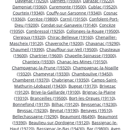
Davignac (19250)
,
Darnets (19300)
,
Darazac (19220)
,
Dampniat (19360)
,
Curemonte (19500)
,
Cublac (19520)
,
Courteix (19340)
,
Couffy-sur-Sarsonne (19340)
,
Cosnac
(19360)
,
Corrèze (19800)
,
Cornil (19150)
,
Confolent-Port-
Dieu (19200)
,
Condat-sur-Ganaveix (19140)
,
Concèze
(19350)
,
Combressol (19250)
,
Collonges-la-Rouge (19500)
,
Clergoux (19320)
,
Chirac-Bellevue (19160)
,
Chenailler-
Mascheix (19120)
,
Chaveroche (19200)
,
Chavanac (19290)
,
Chaumeil (19390)
,
Chauffour-sur-Vell (19500)
,
Chasteaux
(19600)
,
Chartrier (19600)
,
Chapelle-Spinasse (19300)
,
Chanteix (19330)
,
Chanac-les-Mines (19150)
,
Champagnac-la-Prune (19320)
,
Champagnac-la-Noaille
(19320)
,
Chameyrat (19330)
,
Chamboulive (19450)
,
Chamberet (19370)
,
Chabrignac (19350)
,
Camps-Saint-
Mathurin-Léobazel (19430)
,
Bugeat (19170)
,
Brivezac
(19120)
,
Brive-la-Gaillarde (19100)
,
Brignac-la-Plaine
(19310)
,
Branceilles (19500)
,
Bort-les-Orgues (19110)
,
Bonnefond (19170)
,
Bilhac (19120)
,
Beyssenac (19230)
,
Beyssac (19230)
,
Beynat (19190)
,
Benayes (19510)
,
Bellechassagne (19290)
,
Beaumont (86490)
,
Beaumont
(19390)
,
Beaulieu-sur-Dordogne (19120)
,
Bassignac-le-
Haut (19220)
,
Bassignac-le-Bas (19430)
,
Bar (19800)
,
Ayen