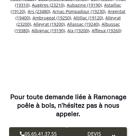
(19310)
,
Augères (23210)
,
Aubazine (19190)
,
Astaillac
(19120)
,
Ars (23480)
,
Arnac-Pompadour (19230)
,
Argentat
(19400)
,
Ambrugeat (19250)
,
Altillac (19120)
,
Alleyrat
(23200)
,
Alleyrat (19200)
,
Allassac (19240)
,
Albussac
(19380)
,
Albignac (19190)
,
Aix (19200)
,
Affieux (19260)
Pour toute demande liée à Ramonage
poêle à bois, n'hésitez pas à nous
appeler.
05.65.41.37.55
DEVIS