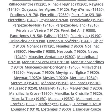
Rilhac-Xaintrie (19220)
,
Rilhac-Treignac (19260)
,
Reygade
(19430)
,
Queyssac-les-Vignes (19120)
,
Puy-d’Arnac (19120)
,
Pradines (19170)
,
Pierrefitte (79330)
,
Pierrefitte (23130)
,
Pierrefitte (19450)
,
Peyrissac (19260)
,
Peyrelevade (19290)
,
Perpezac-le-Noir (19410)
,
Perpezac-le-Blanc (19310)
,
Pérols-sur-Vézère (19170)
,
Péret-Bel-Air (19300)
,
Pandrignes (19150)
,
Palisse (19160)
,
Palazinges (19190)
,
Orliac-de-Bar (19390)
,
Orgnac-sur-Vézère (19410)
,
Objat
(19130)
,
Nonards (19120)
,
Noailles (19600)
,
Noailhac
(19500)
,
Neuville (19380)
,
Nespouls (19600)
,
Naves
(19460)
,
Moustier-Ventadour (19300)
,
Montgibaud
(19210)
,
Monestier-Port-Dieu (19110)
,
Monestier-Merlines
(19340)
,
Monceaux-sur-Dordogne (19400)
,
Millevaches
(19290)
,
Meyssac (19500)
,
Meyrignac-l’Église (19800)
,
Meymac (19250)
,
Mestes (19200)
,
Merlines (19340)
,
Mercœur (19430)
,
Ménoire (19190)
,
Meilhards (19510)
,
Maussac (19250)
,
Masseret (19510)
,
Margerides (19200)
,
Marcillac-la-Croze (19500)
,
Marcillac-la-Croisille (19320)
,
Marc-la-Tour (19150)
,
Mansac (19520)
,
Malemort-sur-
Corrèze (19360)
,
Madranges (19470)
,
Lubersac (19210)
,
Louignac (19310)
,
Lostanges (19500)
,
Lissac-sur-Couze