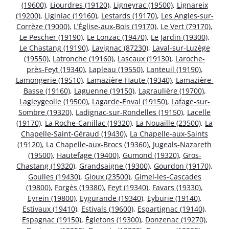
(19600)
,
Liourdres (19120)
,
Ligneyrac (19500)
,
Lignareix
(19200)
,
Liginiac (19160)
,
Lestards (19170)
,
Les Angles-sur-
Corrèze (19000)
,
L’Église-aux-Bois (19170)
,
Le Vert (79170)
,
Le Pescher (19190)
,
Le Lonzac (19470)
,
Le Jardin (19300)
,
Le Chastang (19190)
,
Lavignac (87230)
,
Laval-sur-Luzège
(19550)
,
Latronche (19160)
,
Lascaux (19130)
,
Laroche-
près-Feyt (19340)
,
Lapleau (19550)
,
Lanteuil (19190)
,
Lamongerie (19510)
,
Lamazière-Haute (19340)
,
Lamazière-
Basse (19160)
,
Laguenne (19150)
,
Lagraulière (19700)
,
Lagleygeolle (19500)
,
Lagarde-Enval (19150)
,
Lafage-sur-
Sombre (19320)
,
Ladignac-sur-Rondelles (19150)
,
Lacelle
(19170)
,
La Roche-Canillac (19320)
,
La Nouaille (23500)
,
La
Chapelle-Saint-Géraud (19430)
,
La Chapelle-aux-Saints
(19120)
,
La Chapelle-aux-Brocs (19360)
,
Jugeals-Nazareth
(19500)
,
Hautefage (19400)
,
Gumond (19320)
,
Gros-
Chastang (19320)
,
Grandsaigne (19300)
,
Gourdon (19170)
,
Goulles (19430)
,
Gioux (23500)
,
Gimel-les-Cascades
(19800)
,
Forgès (19380)
,
Feyt (19340)
,
Favars (19330)
,
Eyrein (19800)
,
Eygurande (19340)
,
Eyburie (19140)
,
Estivaux (19410)
,
Estivals (19600)
,
Espartignac (19140)
,
Espagnac (19150)
,
Égletons (19300)
,
Donzenac (19270)
,