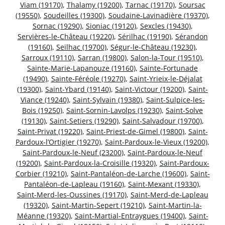
Viam (19170)
,
Thalamy (19200)
,
Tarnac (19170)
,
Soursac
(19550)
,
Soudeilles (19300)
,
Soudaine-Lavinadière (19370)
,
Sornac (19290)
,
Sioniac (19120)
,
Sexcles (19430)
,
Servières-le-Château (19220)
,
Sérilhac (19190)
,
Sérandon
(19160)
,
Seilhac (19700)
,
Ségur-le-Château (19230)
,
Sarroux (19110)
,
Sarran (19800)
,
Salon-la-Tour (19510)
,
Sainte-Marie-Lapanouze (19160)
,
Sainte-Fortunade
(19490)
,
Sainte-Féréole (19270)
,
Saint-Yrieix-le-Déjalat
(19300)
,
Saint-Ybard (19140)
,
Saint-Victour (19200)
,
Saint-
Viance (19240)
,
Saint-Sylvain (19380)
,
Saint-Sulpice-les-
Bois (19250)
,
Saint-Sornin-Lavolps (19230)
,
Saint-Solve
(19130)
,
Saint-Setiers (19290)
,
Saint-Salvadour (19700)
,
Saint-Privat (19220)
,
Saint-Priest-de-Gimel (19800)
,
Saint-
Pardoux-l’Ortigier (19270)
,
Saint-Pardoux-le-Vieux (19200)
,
Saint-Pardoux-le-Neuf (23200)
,
Saint-Pardoux-le-Neuf
(19200)
,
Saint-Pardoux-la-Croisille (19320)
,
Saint-Pardoux-
Corbier (19210)
,
Saint-Pantaléon-de-Larche (19600)
,
Saint-
Pantaléon-de-Lapleau (19160)
,
Saint-Mexant (19330)
,
Saint-Merd-les-Oussines (19170)
,
Saint-Merd-de-Lapleau
(19320)
,
Saint-Martin-Sepert (19210)
,
Saint-Martin-la-
Méanne (19320)
,
Saint-Martial-Entraygues (19400)
,
Saint-