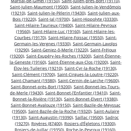
Martial-de-Gimel (19150)
,
Saint-Julien-près-Bort (19110)
,
Saint-Julien-Maumont (19500)
,
Saint-Julien-le-Vendômois
(19210)
,
Saint-Julien-le-Pèlerin (19430)
,
Saint-Julien-aux-
Bois (19220)
,
Saint-Jal (19700)
,
Saint-Hippolyte (33330)
,
Saint-Hilaire-Taurieux (19400)
,
Saint-Hilaire-Peyroux
(19560)
,
Saint-Hilaire-Luc (19160)
,
Saint-Hilaire-les-
Courbes (19170)
,
Saint-Hilaire-Foissac (19550)
,
Saint-
Germain-les-Vergnes (19330)
,
Saint-Germain-Lavolps
(19290)
,
Saint-Geniez-ô-Merle (19220)
,
Saint-Fréjoux
(19200)
,
Saint-Exupéry-les-Roches (19200)
,
Saint-Étienne-
la-Geneste (19160)
,
Saint-Étienne-aux-Clos (19200)
,
Saint-
Éloy-les-Tuileries (19210)
,
Saint-Cyr-la-Roche (19130)
,
Saint-Clément (19700)
,
Saint-Cirgues-la-Loutre (19220)
,
Saint-Chamant (19380)
,
Saint-Cernin-de-Larche (19600)
,
Saint-Bonnet-près-Bort (19200)
,
Saint-Bonnet-les-Tours-
de-Merle (19430)
,
Saint-Bonnet-l’Enfantier (19410)
,
Saint-
Bonnet-la-Rivière (19130)
,
Saint-Bonnet-Elvert (19380)
,
Saint-Bonnet-Avalouze (19150)
,
Saint-Bazile-de-Meyssac
(19500)
,
Saint-Bazile-de-la-Roche (19320)
,
Saint-Aulaire
(19130)
,
Saint-Augustin (19390)
,
Saillac (19500)
,
Sadroc
(19270)
,
Royères (87400)
,
Rosiers-d’Égletons (19300)
,
Rosiers-de-Juillac (19350)
,
Roche-le-Peyroux (19160)
,