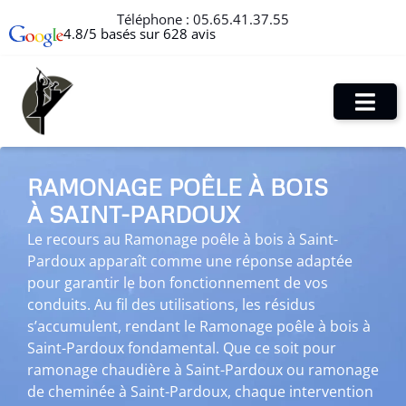
Téléphone :
05.65.41.37.55
4.8/5 basés sur 628 avis
RAMONAGE POÊLE À BOIS
À SAINT-PARDOUX
Le recours au Ramonage poêle à bois à Saint-
Pardoux apparaît comme une réponse adaptée
pour garantir le bon fonctionnement de vos
conduits. Au fil des utilisations, les résidus
s’accumulent, rendant le Ramonage poêle à bois à
Saint-Pardoux fondamental. Que ce soit pour
ramonage chaudière à Saint-Pardoux ou ramonage
de cheminée à Saint-Pardoux, chaque intervention