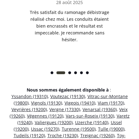
28 août 2025
e
Très satisfait du ramonage débistrage
née.
réalisé chez moi. Les conduits étaient
déb
et
bien encrassés et le résultat est
ret
 et
impeccable. Je recommande sans
hésiter.
Nous sommes également disponible à
:
Yssandon (19310)
,
Voutezac (19130)
,
Vitrac-sur-Montane
(19800)
,
Vignols (19130)
,
Vigeois (19410)
,
Viam (19170)
,
Veyrières (19200)
,
Vergne (17330)
,
Venarsal (19360)
,
Veix
(19260)
,
Végennes (19120)
,
Vars-sur-Roseix (19130)
,
Varetz
(19240)
,
Valiergues (19200)
,
Uzerche (19140)
,
Ussel
(19200)
,
Ussac (19270)
,
Turenne (19500)
,
Tulle (19000)
,
Tudeils (19120)
,
Troche (19230)
,
Treignac (19260)
,
Toy-