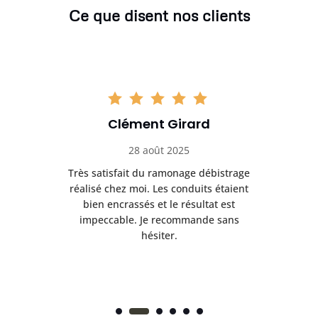
Ce que disent nos clients
Clément Girard
28 août 2025
e
Très satisfait du ramonage débistrage
née.
réalisé chez moi. Les conduits étaient
déb
et
bien encrassés et le résultat est
ret
 et
impeccable. Je recommande sans
hésiter.