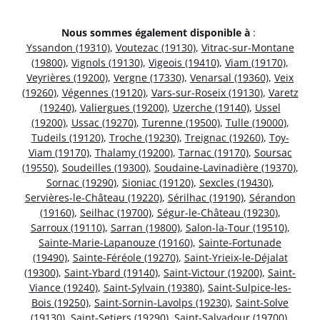
Nous sommes également disponible à
:
Yssandon (19310)
,
Voutezac (19130)
,
Vitrac-sur-Montane
(19800)
,
Vignols (19130)
,
Vigeois (19410)
,
Viam (19170)
,
Veyrières (19200)
,
Vergne (17330)
,
Venarsal (19360)
,
Veix
(19260)
,
Végennes (19120)
,
Vars-sur-Roseix (19130)
,
Varetz
(19240)
,
Valiergues (19200)
,
Uzerche (19140)
,
Ussel
(19200)
,
Ussac (19270)
,
Turenne (19500)
,
Tulle (19000)
,
Tudeils (19120)
,
Troche (19230)
,
Treignac (19260)
,
Toy-
Viam (19170)
,
Thalamy (19200)
,
Tarnac (19170)
,
Soursac
(19550)
,
Soudeilles (19300)
,
Soudaine-Lavinadière (19370)
,
Sornac (19290)
,
Sioniac (19120)
,
Sexcles (19430)
,
Servières-le-Château (19220)
,
Sérilhac (19190)
,
Sérandon
(19160)
,
Seilhac (19700)
,
Ségur-le-Château (19230)
,
Sarroux (19110)
,
Sarran (19800)
,
Salon-la-Tour (19510)
,
Sainte-Marie-Lapanouze (19160)
,
Sainte-Fortunade
(19490)
,
Sainte-Féréole (19270)
,
Saint-Yrieix-le-Déjalat
(19300)
,
Saint-Ybard (19140)
,
Saint-Victour (19200)
,
Saint-
Viance (19240)
,
Saint-Sylvain (19380)
,
Saint-Sulpice-les-
Bois (19250)
,
Saint-Sornin-Lavolps (19230)
,
Saint-Solve
(19130)
,
Saint-Setiers (19290)
,
Saint-Salvadour (19700)
,