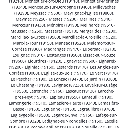
(19210)
,
Monestier-Port-Dieu (19110)
,
Monestier-Merlines
(19340)
,
Monceaux-sur-Dordogne (19400)
,
Millevaches
(19290)
,
Meyssac (19500)
,
Meyrignac-l’Église (19800)
,
Meymac (19250)
,
Mestes (19200)
,
Merlines (19340)
,
Mercœur (19430)
,
Ménoire (19190)
,
Meilhards (19510)
,
Maussac (19250)
,
Masseret (19510)
,
Margerides (19200)
,
Marcillac-la-Croze (19500)
,
Marcillac-la-Croisille (19320)
,
Marc-la-Tour (19150)
,
Mansac (19520)
,
Malemort-sur-
Corrèze (19360)
,
Madranges (19470)
,
Lubersac (19210)
,
Louignac (19310)
,
Lostanges (19500)
,
Lissac-sur-Couze
(19600)
,
Liourdres (19120)
,
Ligneyrac (19500)
,
Lignareix
(19200)
,
Liginiac (19160)
,
Lestards (19170)
,
Les Angles-sur-
Corrèze (19000)
,
L’Église-aux-Bois (19170)
,
Le Vert (79170)
,
Le Pescher (19190)
,
Le Lonzac (19470)
,
Le Jardin (19300)
,
Le Chastang (19190)
,
Lavignac (87230)
,
Laval-sur-Luzège
(19550)
,
Latronche (19160)
,
Lascaux (19130)
,
Laroche-
près-Feyt (19340)
,
Lapleau (19550)
,
Lanteuil (19190)
,
Lamongerie (19510)
,
Lamazière-Haute (19340)
,
Lamazière-
Basse (19160)
,
Laguenne (19150)
,
Lagraulière (19700)
,
Lagleygeolle (19500)
,
Lagarde-Enval (19150)
,
Lafage-sur-
Sombre (19320)
,
Ladignac-sur-Rondelles (19150)
,
Lacelle
(19170)
,
La Roche-Canillac (19320)
,
La Nouaille (23500)
,
La