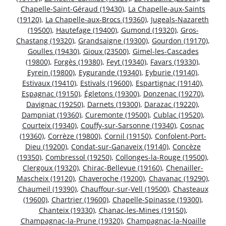
Chapelle-Saint-Géraud (19430)
,
La Chapelle-aux-Saints
(19120)
,
La Chapelle-aux-Brocs (19360)
,
Jugeals-Nazareth
(19500)
,
Hautefage (19400)
,
Gumond (19320)
,
Gros-
Chastang (19320)
,
Grandsaigne (19300)
,
Gourdon (19170)
,
Goulles (19430)
,
Gioux (23500)
,
Gimel-les-Cascades
(19800)
,
Forgès (19380)
,
Feyt (19340)
,
Favars (19330)
,
Eyrein (19800)
,
Eygurande (19340)
,
Eyburie (19140)
,
Estivaux (19410)
,
Estivals (19600)
,
Espartignac (19140)
,
Espagnac (19150)
,
Égletons (19300)
,
Donzenac (19270)
,
Davignac (19250)
,
Darnets (19300)
,
Darazac (19220)
,
Dampniat (19360)
,
Curemonte (19500)
,
Cublac (19520)
,
Courteix (19340)
,
Couffy-sur-Sarsonne (19340)
,
Cosnac
(19360)
,
Corrèze (19800)
,
Cornil (19150)
,
Confolent-Port-
Dieu (19200)
,
Condat-sur-Ganaveix (19140)
,
Concèze
(19350)
,
Combressol (19250)
,
Collonges-la-Rouge (19500)
,
Clergoux (19320)
,
Chirac-Bellevue (19160)
,
Chenailler-
Mascheix (19120)
,
Chaveroche (19200)
,
Chavanac (19290)
,
Chaumeil (19390)
,
Chauffour-sur-Vell (19500)
,
Chasteaux
(19600)
,
Chartrier (19600)
,
Chapelle-Spinasse (19300)
,
Chanteix (19330)
,
Chanac-les-Mines (19150)
,
Champagnac-la-Prune (19320)
,
Champagnac-la-Noaille