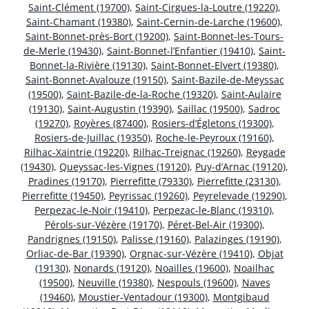
Saint-Clément (19700)
,
Saint-Cirgues-la-Loutre (19220)
,
Saint-Chamant (19380)
,
Saint-Cernin-de-Larche (19600)
,
Saint-Bonnet-près-Bort (19200)
,
Saint-Bonnet-les-Tours-
de-Merle (19430)
,
Saint-Bonnet-l’Enfantier (19410)
,
Saint-
Bonnet-la-Rivière (19130)
,
Saint-Bonnet-Elvert (19380)
,
Saint-Bonnet-Avalouze (19150)
,
Saint-Bazile-de-Meyssac
(19500)
,
Saint-Bazile-de-la-Roche (19320)
,
Saint-Aulaire
(19130)
,
Saint-Augustin (19390)
,
Saillac (19500)
,
Sadroc
(19270)
,
Royères (87400)
,
Rosiers-d’Égletons (19300)
,
Rosiers-de-Juillac (19350)
,
Roche-le-Peyroux (19160)
,
Rilhac-Xaintrie (19220)
,
Rilhac-Treignac (19260)
,
Reygade
(19430)
,
Queyssac-les-Vignes (19120)
,
Puy-d’Arnac (19120)
,
Pradines (19170)
,
Pierrefitte (79330)
,
Pierrefitte (23130)
,
Pierrefitte (19450)
,
Peyrissac (19260)
,
Peyrelevade (19290)
,
Perpezac-le-Noir (19410)
,
Perpezac-le-Blanc (19310)
,
Pérols-sur-Vézère (19170)
,
Péret-Bel-Air (19300)
,
Pandrignes (19150)
,
Palisse (19160)
,
Palazinges (19190)
,
Orliac-de-Bar (19390)
,
Orgnac-sur-Vézère (19410)
,
Objat
(19130)
,
Nonards (19120)
,
Noailles (19600)
,
Noailhac
(19500)
,
Neuville (19380)
,
Nespouls (19600)
,
Naves
(19460)
,
Moustier-Ventadour (19300)
,
Montgibaud