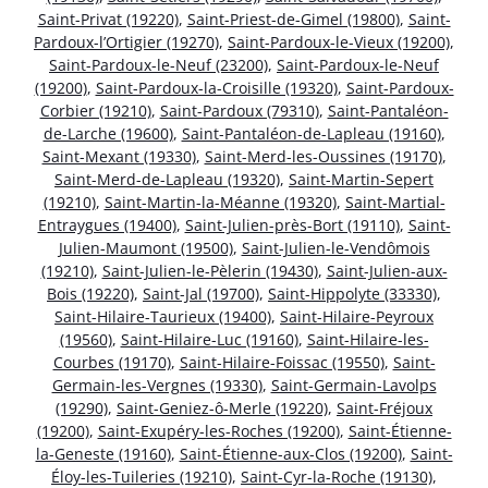
Saint-Privat (19220)
,
Saint-Priest-de-Gimel (19800)
,
Saint-
Pardoux-l’Ortigier (19270)
,
Saint-Pardoux-le-Vieux (19200)
,
Saint-Pardoux-le-Neuf (23200)
,
Saint-Pardoux-le-Neuf
(19200)
,
Saint-Pardoux-la-Croisille (19320)
,
Saint-Pardoux-
Corbier (19210)
,
Saint-Pardoux (79310)
,
Saint-Pantaléon-
de-Larche (19600)
,
Saint-Pantaléon-de-Lapleau (19160)
,
Saint-Mexant (19330)
,
Saint-Merd-les-Oussines (19170)
,
Saint-Merd-de-Lapleau (19320)
,
Saint-Martin-Sepert
(19210)
,
Saint-Martin-la-Méanne (19320)
,
Saint-Martial-
Entraygues (19400)
,
Saint-Julien-près-Bort (19110)
,
Saint-
Julien-Maumont (19500)
,
Saint-Julien-le-Vendômois
(19210)
,
Saint-Julien-le-Pèlerin (19430)
,
Saint-Julien-aux-
Bois (19220)
,
Saint-Jal (19700)
,
Saint-Hippolyte (33330)
,
Saint-Hilaire-Taurieux (19400)
,
Saint-Hilaire-Peyroux
(19560)
,
Saint-Hilaire-Luc (19160)
,
Saint-Hilaire-les-
Courbes (19170)
,
Saint-Hilaire-Foissac (19550)
,
Saint-
Germain-les-Vergnes (19330)
,
Saint-Germain-Lavolps
(19290)
,
Saint-Geniez-ô-Merle (19220)
,
Saint-Fréjoux
(19200)
,
Saint-Exupéry-les-Roches (19200)
,
Saint-Étienne-
la-Geneste (19160)
,
Saint-Étienne-aux-Clos (19200)
,
Saint-
Éloy-les-Tuileries (19210)
,
Saint-Cyr-la-Roche (19130)
,