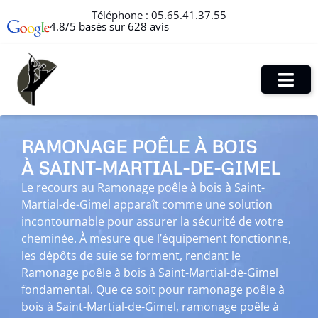
Téléphone :
05.65.41.37.55
4.8/5 basés sur 628 avis
RAMONAGE POÊLE À BOIS
À SAINT-MARTIAL-DE-GIMEL
Le recours au Ramonage poêle à bois à Saint-
Martial-de-Gimel apparaît comme une solution
incontournable pour assurer la sécurité de votre
cheminée. À mesure que l’équipement fonctionne,
les dépôts de suie se forment, rendant le
Ramonage poêle à bois à Saint-Martial-de-Gimel
fondamental. Que ce soit pour ramonage poêle à
bois à Saint-Martial-de-Gimel, ramonage poêle à