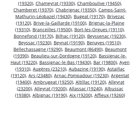
(19320)
,
Chameyrat (19330)
,
Chamboulive (19450)
,
Chamberet (19370)
,
Chabrignac (19350)
,
Camps-Saint-
Mathurin-Léobazel (19430)
,
Bugeat (19170)
,
Brivezac
(19120)
,
Brive-la-Gaillarde (19100)
,
Brignac-la-Plaine
(19310)
,
Branceilles (19500)
,
Bort-les-Orgues (19110)
,
Bonnefond (19170)
,
Bilhac (19120)
,
Beyssenac (19230)
,
Beyssac (19230)
,
Beynat (19190)
,
Benayes (19510)
,
Bellechassagne (19290)
,
Beaumont (86490)
,
Beaumont
(19390)
,
Beaulieu-sur-Dordogne (19120)
,
Bassignac-le-
Haut (19220)
,
Bassignac-le-Bas (19430)
,
Bar (19800)
,
Ayen
(19310)
,
Augères (23210)
,
Aubazine (19190)
,
Astaillac
(19120)
,
Ars (23480)
,
Arnac-Pompadour (19230)
,
Argentat
(19400)
,
Ambrugeat (19250)
,
Altillac (19120)
,
Alleyrat
(23200)
,
Alleyrat (19200)
,
Allassac (19240)
,
Albussac
(19380)
,
Albignac (19190)
,
Aix (19200)
,
Affieux (19260)