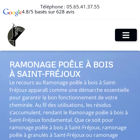
Téléphone :
05.65.41.37.55
4.8/5 basés sur 628 avis
RAMONAGE POÊLE À BOIS
À SAINT-FRÉJOUX
Le recours au Ramonage poêle à bois à Saint-
Fréjoux apparaît comme une démarche essentielle
pour garantir le bon fonctionnement de votre
cheminée. Au fil des utilisations, les résidus
s’accumulent, rendant le Ramonage poêle à bois à
Saint-Fréjoux fondamental. Que ce soit pour
ramonage poêle à bois à Saint-Fréjoux, ramonage
poêle à granulés à Saint-Fréjoux ou ramonage