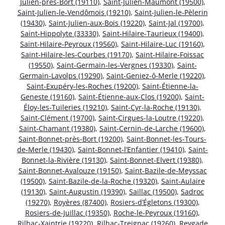
Julien-près-Bort (19110)
,
Saint-Julien-Maumont (19500)
,
Saint-Julien-le-Vendômois (19210)
,
Saint-Julien-le-Pèlerin
(19430)
,
Saint-Julien-aux-Bois (19220)
,
Saint-Jal (19700)
,
Saint-Hippolyte (33330)
,
Saint-Hilaire-Taurieux (19400)
,
Saint-Hilaire-Peyroux (19560)
,
Saint-Hilaire-Luc (19160)
,
Saint-Hilaire-les-Courbes (19170)
,
Saint-Hilaire-Foissac
(19550)
,
Saint-Germain-les-Vergnes (19330)
,
Saint-
Germain-Lavolps (19290)
,
Saint-Geniez-ô-Merle (19220)
,
Saint-Exupéry-les-Roches (19200)
,
Saint-Étienne-la-
Geneste (19160)
,
Saint-Étienne-aux-Clos (19200)
,
Saint-
Éloy-les-Tuileries (19210)
,
Saint-Cyr-la-Roche (19130)
,
Saint-Clément (19700)
,
Saint-Cirgues-la-Loutre (19220)
,
Saint-Chamant (19380)
,
Saint-Cernin-de-Larche (19600)
,
Saint-Bonnet-près-Bort (19200)
,
Saint-Bonnet-les-Tours-
de-Merle (19430)
,
Saint-Bonnet-l’Enfantier (19410)
,
Saint-
Bonnet-la-Rivière (19130)
,
Saint-Bonnet-Elvert (19380)
,
Saint-Bonnet-Avalouze (19150)
,
Saint-Bazile-de-Meyssac
(19500)
,
Saint-Bazile-de-la-Roche (19320)
,
Saint-Aulaire
(19130)
,
Saint-Augustin (19390)
,
Saillac (19500)
,
Sadroc
(19270)
,
Royères (87400)
,
Rosiers-d’Égletons (19300)
,
Rosiers-de-Juillac (19350)
,
Roche-le-Peyroux (19160)
,
Rilhac-Xaintrie (19220)
,
Rilhac-Treignac (19260)
,
Reygade