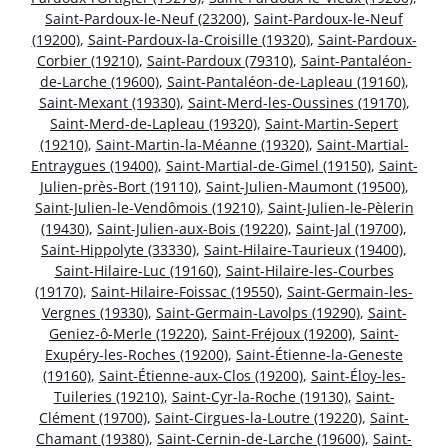
Saint-Pardoux-le-Neuf (23200)
,
Saint-Pardoux-le-Neuf
(19200)
,
Saint-Pardoux-la-Croisille (19320)
,
Saint-Pardoux-
Corbier (19210)
,
Saint-Pardoux (79310)
,
Saint-Pantaléon-
de-Larche (19600)
,
Saint-Pantaléon-de-Lapleau (19160)
,
Saint-Mexant (19330)
,
Saint-Merd-les-Oussines (19170)
,
Saint-Merd-de-Lapleau (19320)
,
Saint-Martin-Sepert
(19210)
,
Saint-Martin-la-Méanne (19320)
,
Saint-Martial-
Entraygues (19400)
,
Saint-Martial-de-Gimel (19150)
,
Saint-
Julien-près-Bort (19110)
,
Saint-Julien-Maumont (19500)
,
Saint-Julien-le-Vendômois (19210)
,
Saint-Julien-le-Pèlerin
(19430)
,
Saint-Julien-aux-Bois (19220)
,
Saint-Jal (19700)
,
Saint-Hippolyte (33330)
,
Saint-Hilaire-Taurieux (19400)
,
Saint-Hilaire-Luc (19160)
,
Saint-Hilaire-les-Courbes
(19170)
,
Saint-Hilaire-Foissac (19550)
,
Saint-Germain-les-
Vergnes (19330)
,
Saint-Germain-Lavolps (19290)
,
Saint-
Geniez-ô-Merle (19220)
,
Saint-Fréjoux (19200)
,
Saint-
Exupéry-les-Roches (19200)
,
Saint-Étienne-la-Geneste
(19160)
,
Saint-Étienne-aux-Clos (19200)
,
Saint-Éloy-les-
Tuileries (19210)
,
Saint-Cyr-la-Roche (19130)
,
Saint-
Clément (19700)
,
Saint-Cirgues-la-Loutre (19220)
,
Saint-
Chamant (19380)
,
Saint-Cernin-de-Larche (19600)
,
Saint-