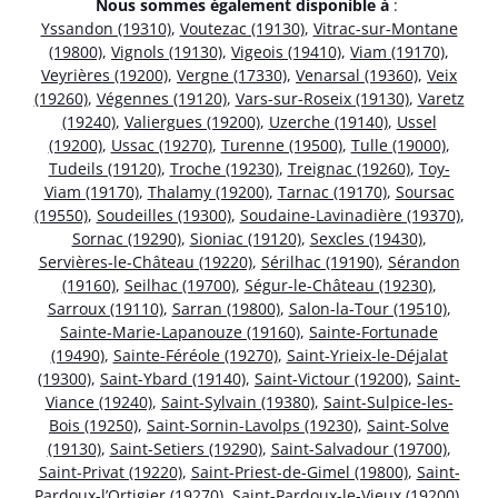
Nous sommes également disponible à
:
Yssandon (19310)
,
Voutezac (19130)
,
Vitrac-sur-Montane
(19800)
,
Vignols (19130)
,
Vigeois (19410)
,
Viam (19170)
,
Veyrières (19200)
,
Vergne (17330)
,
Venarsal (19360)
,
Veix
(19260)
,
Végennes (19120)
,
Vars-sur-Roseix (19130)
,
Varetz
(19240)
,
Valiergues (19200)
,
Uzerche (19140)
,
Ussel
(19200)
,
Ussac (19270)
,
Turenne (19500)
,
Tulle (19000)
,
Tudeils (19120)
,
Troche (19230)
,
Treignac (19260)
,
Toy-
Viam (19170)
,
Thalamy (19200)
,
Tarnac (19170)
,
Soursac
(19550)
,
Soudeilles (19300)
,
Soudaine-Lavinadière (19370)
,
Sornac (19290)
,
Sioniac (19120)
,
Sexcles (19430)
,
Servières-le-Château (19220)
,
Sérilhac (19190)
,
Sérandon
(19160)
,
Seilhac (19700)
,
Ségur-le-Château (19230)
,
Sarroux (19110)
,
Sarran (19800)
,
Salon-la-Tour (19510)
,
Sainte-Marie-Lapanouze (19160)
,
Sainte-Fortunade
(19490)
,
Sainte-Féréole (19270)
,
Saint-Yrieix-le-Déjalat
(19300)
,
Saint-Ybard (19140)
,
Saint-Victour (19200)
,
Saint-
Viance (19240)
,
Saint-Sylvain (19380)
,
Saint-Sulpice-les-
Bois (19250)
,
Saint-Sornin-Lavolps (19230)
,
Saint-Solve
(19130)
,
Saint-Setiers (19290)
,
Saint-Salvadour (19700)
,
Saint-Privat (19220)
,
Saint-Priest-de-Gimel (19800)
,
Saint-
Pardoux-l’Ortigier (19270)
,
Saint-Pardoux-le-Vieux (19200)
,