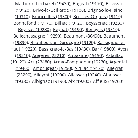
Mathurin-Léobazel (19430)
,
Bugeat (19170)
,
Brivezac
(19120)
,
Brive-la-Gaillarde (19100)
,
Brignac-la-Plaine
(19310)
,
Branceilles (19500)
,
Bort-les-Orgues (19110)
,
Bonnefond (19170)
,
Bilhac (19120)
,
Beyssenac (19230)
,
Beyssac (19230)
,
Beynat (19190)
,
Benayes (19510)
,
Bellechassagne (19290)
,
Beaumont (86490)
,
Beaumont
(19390)
,
Beaulieu-sur-Dordogne (19120)
,
Bassignac-le-
Haut (19220)
,
Bassignac-le-Bas (19430)
,
Bar (19800)
,
Ayen
(19310)
,
Augères (23210)
,
Aubazine (19190)
,
Astaillac
(19120)
,
Ars (23480)
,
Arnac-Pompadour (19230)
,
Argentat
(19400)
,
Ambrugeat (19250)
,
Altillac (19120)
,
Alleyrat
(23200)
,
Alleyrat (19200)
,
Allassac (19240)
,
Albussac
(19380)
,
Albignac (19190)
,
Aix (19200)
,
Affieux (19260)