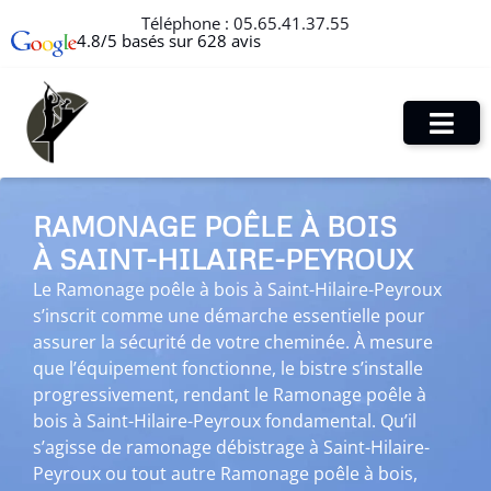
Téléphone :
05.65.41.37.55
4.8/5 basés sur 628 avis
RAMONAGE POÊLE À BOIS
À SAINT-HILAIRE-PEYROUX
Le Ramonage poêle à bois à Saint-Hilaire-Peyroux
s’inscrit comme une démarche essentielle pour
assurer la sécurité de votre cheminée. À mesure
que l’équipement fonctionne, le bistre s’installe
progressivement, rendant le Ramonage poêle à
bois à Saint-Hilaire-Peyroux fondamental. Qu’il
s’agisse de ramonage débistrage à Saint-Hilaire-
Peyroux ou tout autre Ramonage poêle à bois,