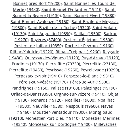
Bonnet-près-Bort (19200)
,
Saint-Bonnet-les-Tours-de-
Merle (19430)
,
Saint-Bonnet-l’Enfantier (19410)
,
Saint-
Bonnet-la-Rivière (19130)
,
Saint-Bonnet-Elvert (19380)
,
Saint-Bonnet-Avalouze (19150)
,
Saint-Bazile-de-Meyssac
(19500)
,
Saint-Bazile-de-la-Roche (19320)
,
Saint-Aulaire
(19130)
,
Saint-Augustin (19390)
,
Saillac (19500)
,
Sadroc
(19270)
,
Royères (87400)
,
Rosiers-d’Égletons (19300)
,
Rosiers-de-Juillac (19350)
,
Roche-le-Peyroux (19160)
,
Rilhac-Xaintrie (19220)
,
Rilhac-Treignac (19260)
,
Reygade
(19430)
,
Queyssac-les-Vignes (19120)
,
Puy-d’Arnac (19120)
,
Pradines (19170)
,
Pierrefitte (79330)
,
Pierrefitte (23130)
,
Pierrefitte (19450)
,
Peyrissac (19260)
,
Peyrelevade (19290)
,
Perpezac-le-Noir (19410)
,
Perpezac-le-Blanc (19310)
,
Pérols-sur-Vézère (19170)
,
Péret-Bel-Air (19300)
,
Pandrignes (19150)
,
Palisse (19160)
,
Palazinges (19190)
,
Orliac-de-Bar (19390)
,
Orgnac-sur-Vézère (19410)
,
Objat
(19130)
,
Nonards (19120)
,
Noailles (19600)
,
Noailhac
(19500)
,
Neuville (19380)
,
Nespouls (19600)
,
Naves
(19460)
,
Moustier-Ventadour (19300)
,
Montgibaud
(19210)
,
Monestier-Port-Dieu (19110)
,
Monestier-Merlines
(19340)
,
Monceaux-sur-Dordogne (19400)
,
Millevaches