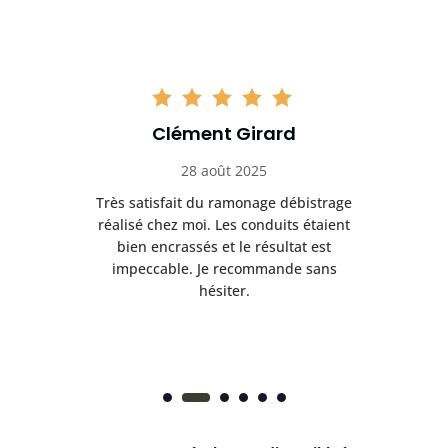
Clément Girard
28 août 2025
e
Très satisfait du ramonage débistrage
née.
réalisé chez moi. Les conduits étaient
déb
et
bien encrassés et le résultat est
ret
 et
impeccable. Je recommande sans
hésiter.