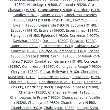
(19500)
,
Hautefage (19400)
,
Gumond (19320)
,
Gros-
Chastang (19320)
,
Grandsaigne (19300)
,
Gourdon (19170)
,
Goulles (19430)
,
Gioux (23500)
,
Gimel-les-Cascades
(19800)
,
Forgès (19380)
,
Feyt (19340)
,
Favars (19330)
,
Eyrein (19800)
,
Eygurande (19340)
,
Eyburie (19140)
,
Estivaux (19410)
,
Estivals (19600)
,
Espartignac (19140)
,
Espagnac (19150)
,
Égletons (19300)
,
Donzenac (19270)
,
Davignac (19250)
,
Darnets (19300)
,
Darazac (19220)
,
Dampniat (19360)
,
Curemonte (19500)
,
Cublac (19520)
,
Courteix (19340)
,
Couffy-sur-Sarsonne (19340)
,
Cosnac
(19360)
,
Corrèze (19800)
,
Cornil (19150)
,
Confolent-Port-
Dieu (19200)
,
Condat-sur-Ganaveix (19140)
,
Concèze
(19350)
,
Combressol (19250)
,
Collonges-la-Rouge (19500)
,
Clergoux (19320)
,
Chirac-Bellevue (19160)
,
Chenailler-
Mascheix (19120)
,
Chaveroche (19200)
,
Chavanac (19290)
,
Chaumeil (19390)
,
Chauffour-sur-Vell (19500)
,
Chasteaux
(19600)
,
Chartrier (19600)
,
Chapelle-Spinasse (19300)
,
Chanteix (19330)
,
Chanac-les-Mines (19150)
,
Champagnac-la-Prune (19320)
,
Champagnac-la-Noaille
(19320)
,
Chameyrat (19330)
,
Chamboulive (19450)
,
Chamberet (19370)
,
Chabrignac (19350)
,
Camps-Saint-