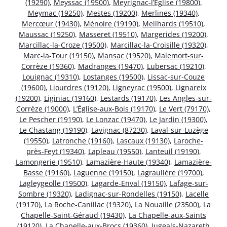
(19290)
,
Meyssac (19500)
,
Meyrignac-l’Église (19800)
,
Meymac (19250)
,
Mestes (19200)
,
Merlines (19340)
,
Mercœur (19430)
,
Ménoire (19190)
,
Meilhards (19510)
,
Maussac (19250)
,
Masseret (19510)
,
Margerides (19200)
,
Marcillac-la-Croze (19500)
,
Marcillac-la-Croisille (19320)
,
Marc-la-Tour (19150)
,
Mansac (19520)
,
Malemort-sur-
Corrèze (19360)
,
Madranges (19470)
,
Lubersac (19210)
,
Louignac (19310)
,
Lostanges (19500)
,
Lissac-sur-Couze
(19600)
,
Liourdres (19120)
,
Ligneyrac (19500)
,
Lignareix
(19200)
,
Liginiac (19160)
,
Lestards (19170)
,
Les Angles-sur-
Corrèze (19000)
,
L’Église-aux-Bois (19170)
,
Le Vert (79170)
,
Le Pescher (19190)
,
Le Lonzac (19470)
,
Le Jardin (19300)
,
Le Chastang (19190)
,
Lavignac (87230)
,
Laval-sur-Luzège
(19550)
,
Latronche (19160)
,
Lascaux (19130)
,
Laroche-
près-Feyt (19340)
,
Lapleau (19550)
,
Lanteuil (19190)
,
Lamongerie (19510)
,
Lamazière-Haute (19340)
,
Lamazière-
Basse (19160)
,
Laguenne (19150)
,
Lagraulière (19700)
,
Lagleygeolle (19500)
,
Lagarde-Enval (19150)
,
Lafage-sur-
Sombre (19320)
,
Ladignac-sur-Rondelles (19150)
,
Lacelle
(19170)
,
La Roche-Canillac (19320)
,
La Nouaille (23500)
,
La
Chapelle-Saint-Géraud (19430)
,
La Chapelle-aux-Saints
(19120)
,
La Chapelle-aux-Brocs (19360)
,
Jugeals-Nazareth