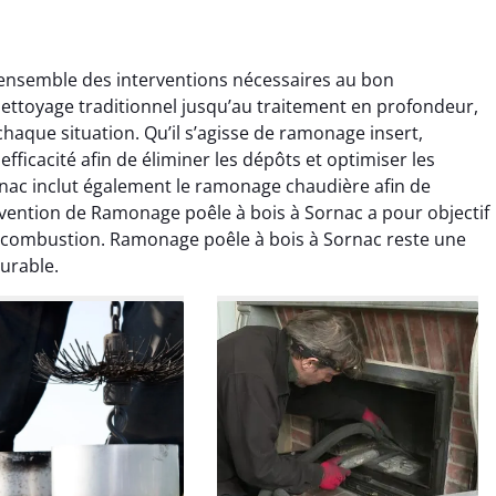
ensemble des interventions nécessaires au bon
ettoyage traditionnel jusqu’au traitement en profondeur,
haque situation. Qu’il s’agisse de ramonage insert,
ficacité afin de éliminer les dépôts et optimiser les
ac inclut également le ramonage chaudière afin de
ervention de Ramonage poêle à bois à Sornac a pour objectif
colas Perrin
Yannick Morel
a combustion. Ramonage poêle à bois à Sornac reste une
urable.
2 janvier 2026
12 juillet 2025
ntion rapide et très
Intervention très efficace
 pour le ramonage
pour le ramonage débistrage
age. On sent tout de
de ma cheminée. Le tirage
 différence au niveau
est nettement meilleur et
age. Très satisfait.
plus aucune odeur. Travail
propre et rapide.