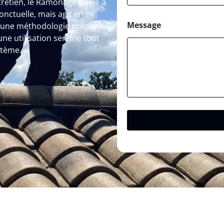
ntretien, le Ramonage poêle à
nctuelle, mais agit en
Message
à une méthodologie précise,
ne utilisation sereine tout
stème.