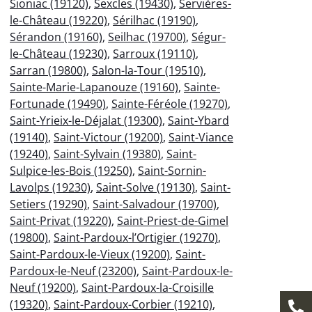
Sioniac (19120)
,
Sexcles (19430)
,
Servières-
le-Château (19220)
,
Sérilhac (19190)
,
Sérandon (19160)
,
Seilhac (19700)
,
Ségur-
le-Château (19230)
,
Sarroux (19110)
,
Sarran (19800)
,
Salon-la-Tour (19510)
,
Sainte-Marie-Lapanouze (19160)
,
Sainte-
Fortunade (19490)
,
Sainte-Féréole (19270)
,
Saint-Yrieix-le-Déjalat (19300)
,
Saint-Ybard
(19140)
,
Saint-Victour (19200)
,
Saint-Viance
(19240)
,
Saint-Sylvain (19380)
,
Saint-
Sulpice-les-Bois (19250)
,
Saint-Sornin-
Lavolps (19230)
,
Saint-Solve (19130)
,
Saint-
Setiers (19290)
,
Saint-Salvadour (19700)
,
Saint-Privat (19220)
,
Saint-Priest-de-Gimel
(19800)
,
Saint-Pardoux-l’Ortigier (19270)
,
Saint-Pardoux-le-Vieux (19200)
,
Saint-
Pardoux-le-Neuf (23200)
,
Saint-Pardoux-le-
Neuf (19200)
,
Saint-Pardoux-la-Croisille
(19320)
,
Saint-Pardoux-Corbier (19210)
,