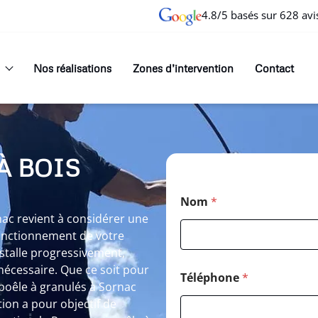
4.8/5 basés sur 628 avi
Nos réalisations
Zones d’intervention
Contact
À BOIS
Nom
*
ac revient à considérer une
fonctionnement de votre
installe progressivement,
écessaire. Que ce soit pour
Téléphone
*
oêle à granulés à Sornac
on a pour objectif de