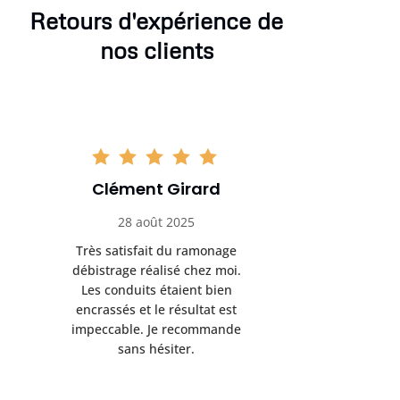
Retours d'expérience de
nos clients
Clément Girard
Romai
28 août 2025
05 se
Très satisfait du ramonage
Excelle
débistrage réalisé chez moi.
ramonag
Les conduits étaient bien
L’interven
encrassés et le résultat est
retrouve
impeccable. Je recommande
fonctionne
sans hésiter.
Rien