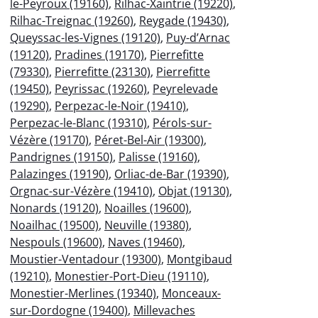
le-Peyroux (19160)
,
Rilhac-Xaintrie (19220)
,
Rilhac-Treignac (19260)
,
Reygade (19430)
,
Queyssac-les-Vignes (19120)
,
Puy-d’Arnac
(19120)
,
Pradines (19170)
,
Pierrefitte
(79330)
,
Pierrefitte (23130)
,
Pierrefitte
(19450)
,
Peyrissac (19260)
,
Peyrelevade
(19290)
,
Perpezac-le-Noir (19410)
,
Perpezac-le-Blanc (19310)
,
Pérols-sur-
Vézère (19170)
,
Péret-Bel-Air (19300)
,
Pandrignes (19150)
,
Palisse (19160)
,
Palazinges (19190)
,
Orliac-de-Bar (19390)
,
Orgnac-sur-Vézère (19410)
,
Objat (19130)
,
Nonards (19120)
,
Noailles (19600)
,
Noailhac (19500)
,
Neuville (19380)
,
Nespouls (19600)
,
Naves (19460)
,
Moustier-Ventadour (19300)
,
Montgibaud
(19210)
,
Monestier-Port-Dieu (19110)
,
Monestier-Merlines (19340)
,
Monceaux-
sur-Dordogne (19400)
,
Millevaches