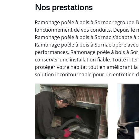
Nos prestations
Ramonage poêle à bois à Sornac regroupe l’
fonctionnement de vos conduits. Depuis le n
Ramonage poêle à bois à Sornac s’adapte à c
Ramonage poêle à bois à Sornac opère avec ef
performances. Ramonage poêle à bois à Sorn
conserver une installation fiable. Toute int
Ni
protéger votre habitat tout en améliorant l
solution incontournable pour un entretien d
2
Interve
propre
débistr
suite la
du tir