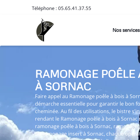
Téléphone :
05.65.41.37.55
Nos services
RAMONAGE POÊLE 
À SORNAC
Faire appel au Ramonage poêle à bois à Sorn
démarche essentielle pour garantir le bon 
cheminée. Au fil des utilisations, le bistre s’
rendant le Ramonage poêle à bois à Sornac n
ramonage poêle à bois à Sornac, ramonage p
ou ramonage insert à Sornac, chaque opérati