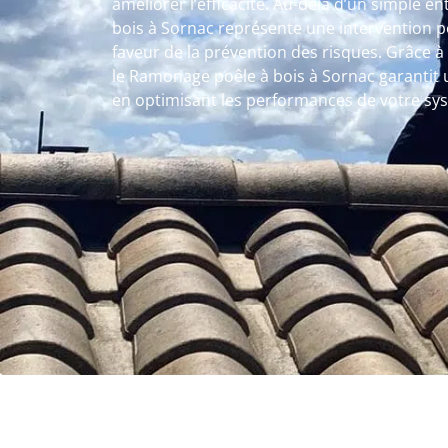
améliorer l’efficacité. Au-delà d’un simple e
bois à Sornac représente une intervention po
faveur de la prévention des risques. Grâce 
le Ramonage poêle à bois à Sornac garantit u
en optimisant les performances de votre sy