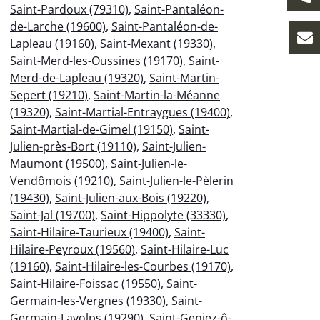
Saint-Pardoux (79310)
,
Saint-Pantaléon-
de-Larche (19600)
,
Saint-Pantaléon-de-
Lapleau (19160)
,
Saint-Mexant (19330)
,
Saint-Merd-les-Oussines (19170)
,
Saint-
Merd-de-Lapleau (19320)
,
Saint-Martin-
Sepert (19210)
,
Saint-Martin-la-Méanne
(19320)
,
Saint-Martial-Entraygues (19400)
,
Saint-Martial-de-Gimel (19150)
,
Saint-
Julien-près-Bort (19110)
,
Saint-Julien-
Maumont (19500)
,
Saint-Julien-le-
Vendômois (19210)
,
Saint-Julien-le-Pèlerin
(19430)
,
Saint-Julien-aux-Bois (19220)
,
Saint-Jal (19700)
,
Saint-Hippolyte (33330)
,
Saint-Hilaire-Taurieux (19400)
,
Saint-
Hilaire-Peyroux (19560)
,
Saint-Hilaire-Luc
(19160)
,
Saint-Hilaire-les-Courbes (19170)
,
Saint-Hilaire-Foissac (19550)
,
Saint-
Germain-les-Vergnes (19330)
,
Saint-
Germain-Lavolps (19290)
,
Saint-Geniez-ô-