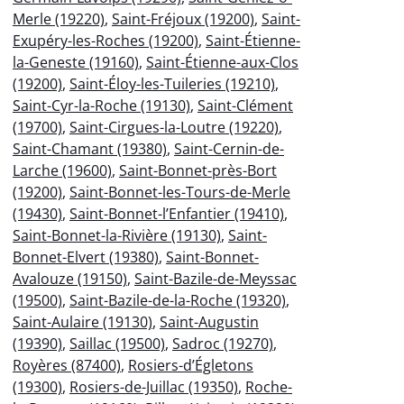
Merle (19220)
,
Saint-Fréjoux (19200)
,
Saint-
Exupéry-les-Roches (19200)
,
Saint-Étienne-
la-Geneste (19160)
,
Saint-Étienne-aux-Clos
(19200)
,
Saint-Éloy-les-Tuileries (19210)
,
Saint-Cyr-la-Roche (19130)
,
Saint-Clément
(19700)
,
Saint-Cirgues-la-Loutre (19220)
,
Saint-Chamant (19380)
,
Saint-Cernin-de-
Larche (19600)
,
Saint-Bonnet-près-Bort
(19200)
,
Saint-Bonnet-les-Tours-de-Merle
(19430)
,
Saint-Bonnet-l’Enfantier (19410)
,
Saint-Bonnet-la-Rivière (19130)
,
Saint-
Bonnet-Elvert (19380)
,
Saint-Bonnet-
Avalouze (19150)
,
Saint-Bazile-de-Meyssac
(19500)
,
Saint-Bazile-de-la-Roche (19320)
,
Saint-Aulaire (19130)
,
Saint-Augustin
(19390)
,
Saillac (19500)
,
Sadroc (19270)
,
Royères (87400)
,
Rosiers-d’Égletons
(19300)
,
Rosiers-de-Juillac (19350)
,
Roche-