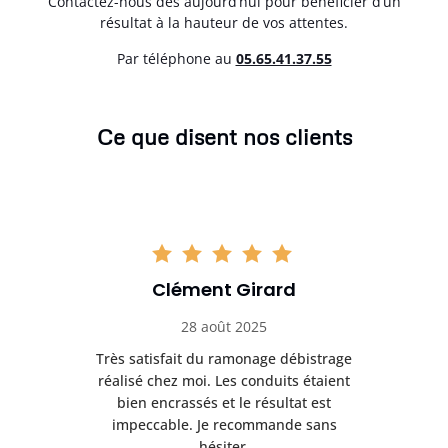
Contactez-nous dès aujourd’hui pour bénéficier d’un
résultat à la hauteur de vos attentes.
Par téléphone au
05.65.41.37.55
Ce que disent nos clients
Clément Girard
28 août 2025
e
Très satisfait du ramonage débistrage
née.
réalisé chez moi. Les conduits étaient
déb
et
bien encrassés et le résultat est
ret
 et
impeccable. Je recommande sans
hésiter.