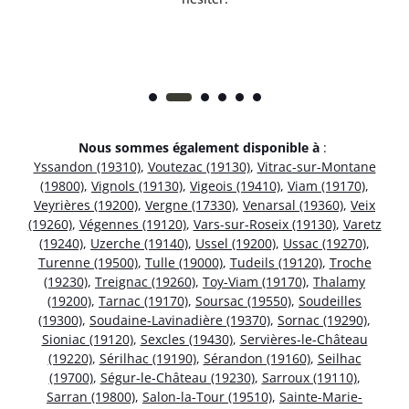
Nous sommes également disponible à
:
Yssandon (19310)
,
Voutezac (19130)
,
Vitrac-sur-Montane
(19800)
,
Vignols (19130)
,
Vigeois (19410)
,
Viam (19170)
,
Veyrières (19200)
,
Vergne (17330)
,
Venarsal (19360)
,
Veix
(19260)
,
Végennes (19120)
,
Vars-sur-Roseix (19130)
,
Varetz
(19240)
,
Uzerche (19140)
,
Ussel (19200)
,
Ussac (19270)
,
Turenne (19500)
,
Tulle (19000)
,
Tudeils (19120)
,
Troche
(19230)
,
Treignac (19260)
,
Toy-Viam (19170)
,
Thalamy
(19200)
,
Tarnac (19170)
,
Soursac (19550)
,
Soudeilles
(19300)
,
Soudaine-Lavinadière (19370)
,
Sornac (19290)
,
Sioniac (19120)
,
Sexcles (19430)
,
Servières-le-Château
(19220)
,
Sérilhac (19190)
,
Sérandon (19160)
,
Seilhac
(19700)
,
Ségur-le-Château (19230)
,
Sarroux (19110)
,
Sarran (19800)
,
Salon-la-Tour (19510)
,
Sainte-Marie-