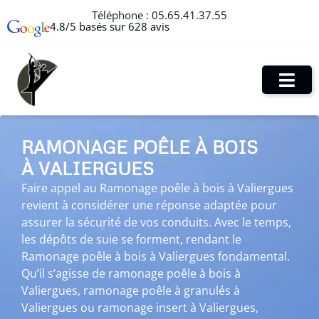
Téléphone :
05.65.41.37.55
4.8/5 basés sur 628 avis
RAMONAGE POÊLE À BOIS
À VALIERGUES
Faire appel au Ramonage poêle à bois à Valiergues
revient à considérer une réponse adaptée pour
assurer la sécurité de vos conduits. Avec le temps,
les dépôts de suie se forment, rendant le
Ramonage poêle à bois à Valiergues fondamental.
Qu’il s’agisse de ramonage poêle à bois à
Valiergues, ramonage poêle à granulés à
Valiergues ou ramonage insert à Valiergues,