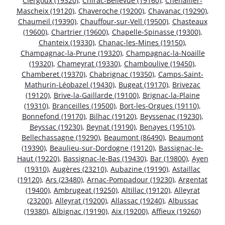
Clergoux (19320)
,
Chirac-Bellevue (19160)
,
Chenailler-
Mascheix (19120)
,
Chaveroche (19200)
,
Chavanac (19290)
,
Chaumeil (19390)
,
Chauffour-sur-Vell (19500)
,
Chasteaux
(19600)
,
Chartrier (19600)
,
Chapelle-Spinasse (19300)
,
Chanteix (19330)
,
Chanac-les-Mines (19150)
,
Champagnac-la-Prune (19320)
,
Champagnac-la-Noaille
(19320)
,
Chameyrat (19330)
,
Chamboulive (19450)
,
Chamberet (19370)
,
Chabrignac (19350)
,
Camps-Saint-
Mathurin-Léobazel (19430)
,
Bugeat (19170)
,
Brivezac
(19120)
,
Brive-la-Gaillarde (19100)
,
Brignac-la-Plaine
(19310)
,
Branceilles (19500)
,
Bort-les-Orgues (19110)
,
Bonnefond (19170)
,
Bilhac (19120)
,
Beyssenac (19230)
,
Beyssac (19230)
,
Beynat (19190)
,
Benayes (19510)
,
Bellechassagne (19290)
,
Beaumont (86490)
,
Beaumont
(19390)
,
Beaulieu-sur-Dordogne (19120)
,
Bassignac-le-
Haut (19220)
,
Bassignac-le-Bas (19430)
,
Bar (19800)
,
Ayen
(19310)
,
Augères (23210)
,
Aubazine (19190)
,
Astaillac
(19120)
,
Ars (23480)
,
Arnac-Pompadour (19230)
,
Argentat
(19400)
,
Ambrugeat (19250)
,
Altillac (19120)
,
Alleyrat
(23200)
,
Alleyrat (19200)
,
Allassac (19240)
,
Albussac
(19380)
,
Albignac (19190)
,
Aix (19200)
,
Affieux (19260)