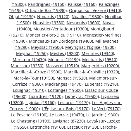
(19300)
,
Pandrignes (19150)
,
Palisse (19160)
,
Palazinges
(19190)
,
Orliac-de-Bar (19390)
,
Orgnac-sur-Vézère (19410)
,
Objat (19130)
,
Nonards (19120)
,
Noailles (19600)
,
Noailhac
(19500)
,
Neuville (19380)
,
Nespouls (19600)
,
Naves
(19460)
,
Moustier-Ventadour (19300)
,
Montgibaud
(19210)
,
Monestier-Port-Dieu (19110)
,
Monestier-Merlines
(19340)
,
Monceaux-sur-Dordogne (19400)
,
Millevaches
(19290)
,
Meyssac (19500)
,
Meyrignac-l’Église (19800)
,
Meymac (19250)
,
Mestes (19200)
,
Merlines (19340)
,
Mercœur (19430)
,
Ménoire (19190)
,
Meilhards (19510)
,
Maussac (19250)
,
Masseret (19510)
,
Margerides (19200)
,
Marcillac-la-Croze (19500)
,
Marcillac-la-Croisille (19320)
,
Marc-la-Tour (19150)
,
Mansac (19520)
,
Malemort-sur-
Corrèze (19360)
,
Madranges (19470)
,
Lubersac (19210)
,
Louignac (19310)
,
Lostanges (19500)
,
Lissac-sur-Couze
(19600)
,
Liourdres (19120)
,
Ligneyrac (19500)
,
Lignareix
(19200)
,
Liginiac (19160)
,
Lestards (19170)
,
Les Angles-sur-
Corrèze (19000)
,
L’Église-aux-Bois (19170)
,
Le Vert (79170)
,
Le Pescher (19190)
,
Le Lonzac (19470)
,
Le Jardin (19300)
,
Le Chastang (19190)
,
Lavignac (87230)
,
Laval-sur-Luzège
(19550)
,
Latronche (19160)
,
Lascaux (19130)
,
Laroche-