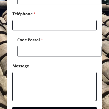
e
C
o
Téléphone
*
d
e
Code Postal
*
Message