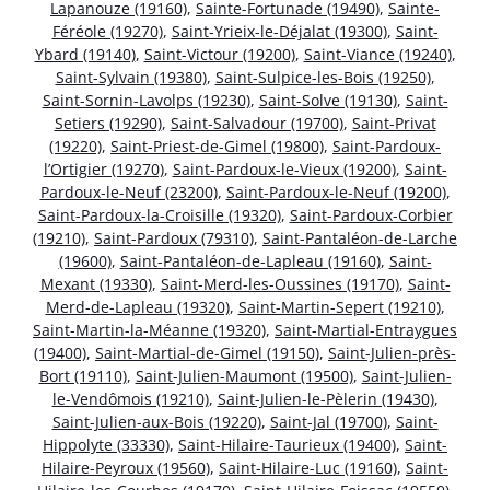
Lapanouze (19160)
,
Sainte-Fortunade (19490)
,
Sainte-
Féréole (19270)
,
Saint-Yrieix-le-Déjalat (19300)
,
Saint-
Ybard (19140)
,
Saint-Victour (19200)
,
Saint-Viance (19240)
,
Saint-Sylvain (19380)
,
Saint-Sulpice-les-Bois (19250)
,
Saint-Sornin-Lavolps (19230)
,
Saint-Solve (19130)
,
Saint-
Setiers (19290)
,
Saint-Salvadour (19700)
,
Saint-Privat
(19220)
,
Saint-Priest-de-Gimel (19800)
,
Saint-Pardoux-
l’Ortigier (19270)
,
Saint-Pardoux-le-Vieux (19200)
,
Saint-
Pardoux-le-Neuf (23200)
,
Saint-Pardoux-le-Neuf (19200)
,
Saint-Pardoux-la-Croisille (19320)
,
Saint-Pardoux-Corbier
(19210)
,
Saint-Pardoux (79310)
,
Saint-Pantaléon-de-Larche
(19600)
,
Saint-Pantaléon-de-Lapleau (19160)
,
Saint-
Mexant (19330)
,
Saint-Merd-les-Oussines (19170)
,
Saint-
Merd-de-Lapleau (19320)
,
Saint-Martin-Sepert (19210)
,
Saint-Martin-la-Méanne (19320)
,
Saint-Martial-Entraygues
(19400)
,
Saint-Martial-de-Gimel (19150)
,
Saint-Julien-près-
Bort (19110)
,
Saint-Julien-Maumont (19500)
,
Saint-Julien-
le-Vendômois (19210)
,
Saint-Julien-le-Pèlerin (19430)
,
Saint-Julien-aux-Bois (19220)
,
Saint-Jal (19700)
,
Saint-
Hippolyte (33330)
,
Saint-Hilaire-Taurieux (19400)
,
Saint-
Hilaire-Peyroux (19560)
,
Saint-Hilaire-Luc (19160)
,
Saint-