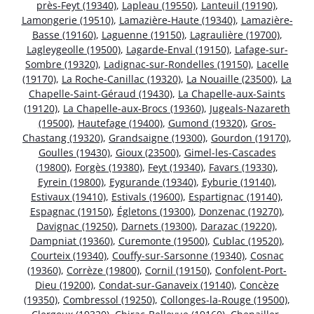
près-Feyt (19340)
,
Lapleau (19550)
,
Lanteuil (19190)
,
Lamongerie (19510)
,
Lamazière-Haute (19340)
,
Lamazière-
Basse (19160)
,
Laguenne (19150)
,
Lagraulière (19700)
,
Lagleygeolle (19500)
,
Lagarde-Enval (19150)
,
Lafage-sur-
Sombre (19320)
,
Ladignac-sur-Rondelles (19150)
,
Lacelle
(19170)
,
La Roche-Canillac (19320)
,
La Nouaille (23500)
,
La
Chapelle-Saint-Géraud (19430)
,
La Chapelle-aux-Saints
(19120)
,
La Chapelle-aux-Brocs (19360)
,
Jugeals-Nazareth
(19500)
,
Hautefage (19400)
,
Gumond (19320)
,
Gros-
Chastang (19320)
,
Grandsaigne (19300)
,
Gourdon (19170)
,
Goulles (19430)
,
Gioux (23500)
,
Gimel-les-Cascades
(19800)
,
Forgès (19380)
,
Feyt (19340)
,
Favars (19330)
,
Eyrein (19800)
,
Eygurande (19340)
,
Eyburie (19140)
,
Estivaux (19410)
,
Estivals (19600)
,
Espartignac (19140)
,
Espagnac (19150)
,
Égletons (19300)
,
Donzenac (19270)
,
Davignac (19250)
,
Darnets (19300)
,
Darazac (19220)
,
Dampniat (19360)
,
Curemonte (19500)
,
Cublac (19520)
,
Courteix (19340)
,
Couffy-sur-Sarsonne (19340)
,
Cosnac
(19360)
,
Corrèze (19800)
,
Cornil (19150)
,
Confolent-Port-
Dieu (19200)
,
Condat-sur-Ganaveix (19140)
,
Concèze
(19350)
,
Combressol (19250)
,
Collonges-la-Rouge (19500)
,