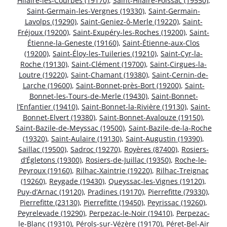
Hilaire-les-Courbes (19170)
,
Saint-Hilaire-Foissac (19550)
,
Saint-Germain-les-Vergnes (19330)
,
Saint-Germain-
Lavolps (19290)
,
Saint-Geniez-ô-Merle (19220)
,
Saint-
Fréjoux (19200)
,
Saint-Exupéry-les-Roches (19200)
,
Saint-
Étienne-la-Geneste (19160)
,
Saint-Étienne-aux-Clos
(19200)
,
Saint-Éloy-les-Tuileries (19210)
,
Saint-Cyr-la-
Roche (19130)
,
Saint-Clément (19700)
,
Saint-Cirgues-la-
Loutre (19220)
,
Saint-Chamant (19380)
,
Saint-Cernin-de-
Larche (19600)
,
Saint-Bonnet-près-Bort (19200)
,
Saint-
Bonnet-les-Tours-de-Merle (19430)
,
Saint-Bonnet-
l’Enfantier (19410)
,
Saint-Bonnet-la-Rivière (19130)
,
Saint-
Bonnet-Elvert (19380)
,
Saint-Bonnet-Avalouze (19150)
,
Saint-Bazile-de-Meyssac (19500)
,
Saint-Bazile-de-la-Roche
(19320)
,
Saint-Aulaire (19130)
,
Saint-Augustin (19390)
,
Saillac (19500)
,
Sadroc (19270)
,
Royères (87400)
,
Rosiers-
d’Égletons (19300)
,
Rosiers-de-Juillac (19350)
,
Roche-le-
Peyroux (19160)
,
Rilhac-Xaintrie (19220)
,
Rilhac-Treignac
(19260)
,
Reygade (19430)
,
Queyssac-les-Vignes (19120)
,
Puy-d’Arnac (19120)
,
Pradines (19170)
,
Pierrefitte (79330)
,
Pierrefitte (23130)
,
Pierrefitte (19450)
,
Peyrissac (19260)
,
Peyrelevade (19290)
,
Perpezac-le-Noir (19410)
,
Perpezac-
le-Blanc (19310)
,
Pérols-sur-Vézère (19170)
,
Péret-Bel-Air