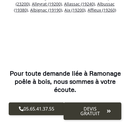
(23200)
,
Alleyrat (19200)
,
Allassac (19240)
,
Albussac
(19380)
,
Albignac (19190)
,
Aix (19200)
,
Affieux (19260)
Pour toute demande liée à Ramonage
poêle à bois, nous sommes à votre
écoute.
05.65.41.37.55
DEVIS
GRATUIT