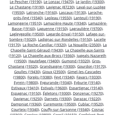
Le Pescher (19190)
,
Le Lonzac (19470)
,
Le Jardin (19300)
,
Le Chastang (19190)
,
Lavignac (87230)
,
Laval-sur-Luzège
(19550)
,
Latronche (19160)
,
Lascaux (19130)
,
Laroche-
près-Feyt (19340)
,
Lapleau (19550)
,
Lanteuil (19190)
,
Lamongerie (19510)
,
Lamazière-Haute (19340)
,
Lamazière-
Basse (19160)
,
Laguenne (19150)
,
Lagraulière (19700)
,
Lagleygeolle (19500)
,
Lagarde-Enval (19150)
,
Lafage-sur-
Sombre (19320)
,
Ladignac-sur-Rondelles (19150)
,
Lacelle
(19170)
,
La Roche-Canillac (19320)
,
La Nouaille (23500)
,
La
Chapelle-Saint-Géraud (19430)
,
La Chapelle-aux-Saints
(19120)
,
La Chapelle-aux-Brocs (19360)
,
Jugeals-Nazareth
(19500)
,
Hautefage (19400)
,
Gumond (19320)
,
Gros-
Chastang (19320)
,
Grandsaigne (19300)
,
Gourdon (19170)
,
Goulles (19430)
,
Gioux (23500)
,
Gimel-les-Cascades
(19800)
,
Forgès (19380)
,
Feyt (19340)
,
Favars (19330)
,
Eyrein (19800)
,
Eygurande (19340)
,
Eyburie (19140)
,
Estivaux (19410)
,
Estivals (19600)
,
Espartignac (19140)
,
Espagnac (19150)
,
Égletons (19300)
,
Donzenac (19270)
,
Davignac (19250)
,
Darnets (19300)
,
Darazac (19220)
,
Dampniat (19360)
,
Curemonte (19500)
,
Cublac (19520)
,
Courteix (19340)
,
Couffy-sur-Sarsonne (19340)
,
Cosnac
(19360)
,
Corrèze (19800)
,
Cornil (19150)
,
Confolent-Port-