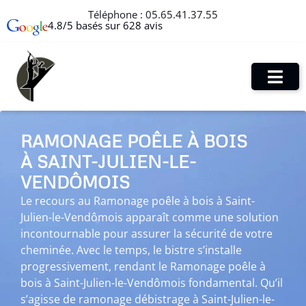
Téléphone :
05.65.41.37.55
4.8/5 basés sur 628 avis
RAMONAGE POÊLE À BOIS
À SAINT-JULIEN-LE-
VENDÔMOIS
Le recours au Ramonage poêle à bois à Saint-
Julien-le-Vendômois apparaît comme une solution
incontournable pour assurer la sécurité de votre
cheminée. Avec le temps, le bistre s’installe
progressivement, rendant le Ramonage poêle à
bois à Saint-Julien-le-Vendômois fondamental. Qu’il
s’agisse de ramonage débistrage à Saint-Julien-le-