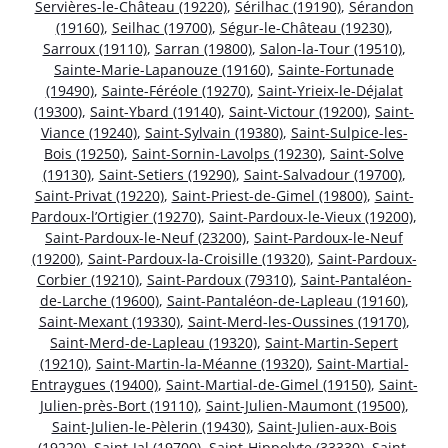
Servières-le-Château (19220)
,
Sérilhac (19190)
,
Sérandon
(19160)
,
Seilhac (19700)
,
Ségur-le-Château (19230)
,
Sarroux (19110)
,
Sarran (19800)
,
Salon-la-Tour (19510)
,
Sainte-Marie-Lapanouze (19160)
,
Sainte-Fortunade
(19490)
,
Sainte-Féréole (19270)
,
Saint-Yrieix-le-Déjalat
(19300)
,
Saint-Ybard (19140)
,
Saint-Victour (19200)
,
Saint-
Viance (19240)
,
Saint-Sylvain (19380)
,
Saint-Sulpice-les-
Bois (19250)
,
Saint-Sornin-Lavolps (19230)
,
Saint-Solve
(19130)
,
Saint-Setiers (19290)
,
Saint-Salvadour (19700)
,
Saint-Privat (19220)
,
Saint-Priest-de-Gimel (19800)
,
Saint-
Pardoux-l’Ortigier (19270)
,
Saint-Pardoux-le-Vieux (19200)
,
Saint-Pardoux-le-Neuf (23200)
,
Saint-Pardoux-le-Neuf
(19200)
,
Saint-Pardoux-la-Croisille (19320)
,
Saint-Pardoux-
Corbier (19210)
,
Saint-Pardoux (79310)
,
Saint-Pantaléon-
de-Larche (19600)
,
Saint-Pantaléon-de-Lapleau (19160)
,
Saint-Mexant (19330)
,
Saint-Merd-les-Oussines (19170)
,
Saint-Merd-de-Lapleau (19320)
,
Saint-Martin-Sepert
(19210)
,
Saint-Martin-la-Méanne (19320)
,
Saint-Martial-
Entraygues (19400)
,
Saint-Martial-de-Gimel (19150)
,
Saint-
Julien-près-Bort (19110)
,
Saint-Julien-Maumont (19500)
,
Saint-Julien-le-Pèlerin (19430)
,
Saint-Julien-aux-Bois
(19220)
,
Saint-Jal (19700)
,
Saint-Hippolyte (33330)
,
Saint-