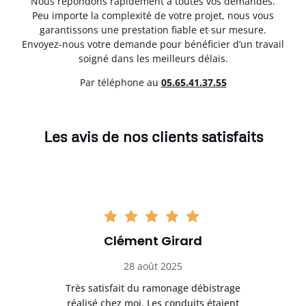
Nous répondons rapidement à toutes vos demandes.
Peu importe la complexité de votre projet, nous vous
garantissons une prestation fiable et sur mesure.
Envoyez-nous votre demande pour bénéficier d’un travail
soigné dans les meilleurs délais.
Par téléphone au
05.65.41.37.55
Les avis de nos clients satisfaits
Clément Girard
28 août 2025
e
Très satisfait du ramonage débistrage
née.
réalisé chez moi. Les conduits étaient
déb