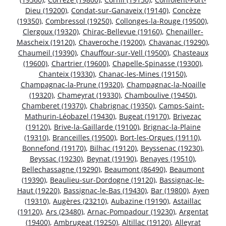
Dieu (19200)
,
Condat-sur-Ganaveix (19140)
,
Concèze
(19350)
,
Combressol (19250)
,
Collonges-la-Rouge (19500)
,
Clergoux (19320)
,
Chirac-Bellevue (19160)
,
Chenailler-
Mascheix (19120)
,
Chaveroche (19200)
,
Chavanac (19290)
,
Chaumeil (19390)
,
Chauffour-sur-Vell (19500)
,
Chasteaux
(19600)
,
Chartrier (19600)
,
Chapelle-Spinasse (19300)
,
Chanteix (19330)
,
Chanac-les-Mines (19150)
,
Champagnac-la-Prune (19320)
,
Champagnac-la-Noaille
(19320)
,
Chameyrat (19330)
,
Chamboulive (19450)
,
Chamberet (19370)
,
Chabrignac (19350)
,
Camps-Saint-
Mathurin-Léobazel (19430)
,
Bugeat (19170)
,
Brivezac
(19120)
,
Brive-la-Gaillarde (19100)
,
Brignac-la-Plaine
(19310)
,
Branceilles (19500)
,
Bort-les-Orgues (19110)
,
Bonnefond (19170)
,
Bilhac (19120)
,
Beyssenac (19230)
,
Beyssac (19230)
,
Beynat (19190)
,
Benayes (19510)
,
Bellechassagne (19290)
,
Beaumont (86490)
,
Beaumont
(19390)
,
Beaulieu-sur-Dordogne (19120)
,
Bassignac-le-
Haut (19220)
,
Bassignac-le-Bas (19430)
,
Bar (19800)
,
Ayen
(19310)
,
Augères (23210)
,
Aubazine (19190)
,
Astaillac
(19120)
,
Ars (23480)
,
Arnac-Pompadour (19230)
,
Argentat
(19400)
,
Ambrugeat (19250)
,
Altillac (19120)
,
Alleyrat