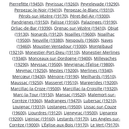
Pierrefitte (19450)
,
Peyrissac (19260)
,
Peyrelevade (19290)
,
Perpezac-le-Noir (19410)
,
Perpezac-le-Blanc (19310)
,
Pérols-sur-Vézère (19170)
,
Péret-Bel-Air (19300)
,
Pandrignes (19150)
,
Palisse (19160)
,
Palazinges (19190)
,
Orliac-de-Bar (19390)
,
Orgnac-sur-Vézère (19410)
,
Objat
(19130)
,
Nonards (19120)
,
Noailles (19600)
,
Noailhac
(19500)
,
Neuville (19380)
,
Nespouls (19600)
,
Naves
(19460)
,
Moustier-Ventadour (19300)
,
Montgibaud
(19210)
,
Monestier-Port-Dieu (19110)
,
Monestier-Merlines
(19340)
,
Monceaux-sur-Dordogne (19400)
,
Millevaches
(19290)
,
Meyssac (19500)
,
Meyrignac-l’Église (19800)
,
Meymac (19250)
,
Mestes (19200)
,
Merlines (19340)
,
Mercœur (19430)
,
Ménoire (19190)
,
Meilhards (19510)
,
Maussac (19250)
,
Masseret (19510)
,
Margerides (19200)
,
Marcillac-la-Croze (19500)
,
Marcillac-la-Croisille (19320)
,
Marc-la-Tour (19150)
,
Mansac (19520)
,
Malemort-sur-
Corrèze (19360)
,
Madranges (19470)
,
Lubersac (19210)
,
Louignac (19310)
,
Lostanges (19500)
,
Lissac-sur-Couze
(19600)
,
Liourdres (19120)
,
Ligneyrac (19500)
,
Lignareix
(19200)
,
Liginiac (19160)
,
Lestards (19170)
,
Les Angles-sur-
Corrèze (19000)
,
L’Église-aux-Bois (19170)
,
Le Vert (79170)
,