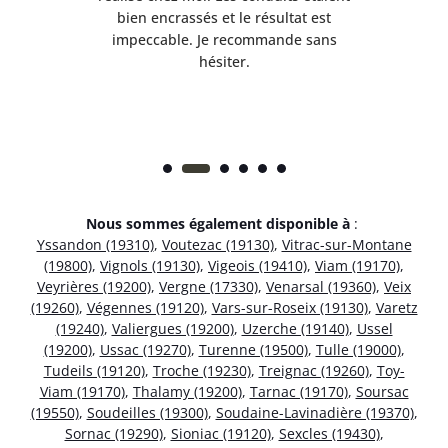
et
bien encrassés et le résultat est
ret
 et
impeccable. Je recommande sans
hésiter.
Nous sommes également disponible à
:
Yssandon (19310)
,
Voutezac (19130)
,
Vitrac-sur-Montane
(19800)
,
Vignols (19130)
,
Vigeois (19410)
,
Viam (19170)
,
Veyrières (19200)
,
Vergne (17330)
,
Venarsal (19360)
,
Veix
(19260)
,
Végennes (19120)
,
Vars-sur-Roseix (19130)
,
Varetz
(19240)
,
Valiergues (19200)
,
Uzerche (19140)
,
Ussel
(19200)
,
Ussac (19270)
,
Turenne (19500)
,
Tulle (19000)
,
Tudeils (19120)
,
Troche (19230)
,
Treignac (19260)
,
Toy-
Viam (19170)
,
Thalamy (19200)
,
Tarnac (19170)
,
Soursac
(19550)
,
Soudeilles (19300)
,
Soudaine-Lavinadière (19370)
,
Sornac (19290)
,
Sioniac (19120)
,
Sexcles (19430)
,