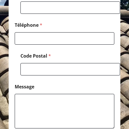
o
s
t
a
l
Téléphone
*
C
o
d
e
Code Postal
*
Message