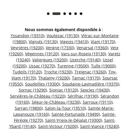
Nous sommes également disponible à
:
Yssandon (19310)
,
Voutezac (19130)
,
Vitrac-sur-Montane
(19800)
,
Vignols (19130)
,
Vigeois (19410)
,
Viam (19170)
,
Veyrières (19200)
,
Vergne (17330)
,
Venarsal (19360)
,
Veix
(19260)
,
Végennes (19120)
,
Vars-sur-Roseix (19130)
,
Varetz
(19240)
,
Valiergues (19200)
,
Uzerche (19140)
,
Ussel
(19200)
,
Ussac (19270)
,
Turenne (19500)
,
Tulle (19000)
,
Tudeils (19120)
,
Troche (19230)
,
Treignac (19260)
,
Toy-
Viam (19170)
,
Thalamy (19200)
,
Tarnac (19170)
,
Soursac
(19550)
,
Soudeilles (19300)
,
Soudaine-Lavinadière (19370)
,
Sornac (19290)
,
Sioniac (19120)
,
Sexcles (19430)
,
Servières-le-Château (19220)
,
Sérilhac (19190)
,
Sérandon
(19160)
,
Ségur-le-Château (19230)
,
Sarroux (19110)
,
Sarran (19800)
,
Salon-la-Tour (19510)
,
Sainte-Marie-
Lapanouze (19160)
,
Sainte-Fortunade (19490)
,
Sainte-
Féréole (19270)
,
Saint-Yrieix-le-Déjalat (19300)
,
Saint-
Ybard (19140)
,
Saint-Victour (19200)
,
Saint-Viance (19240)
,