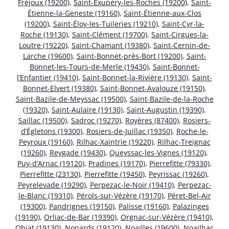
Fréjoux (19200)
,
Saint-Exupéry-les-Roches (19200)
,
Saint-
Étienne-la-Geneste (19160)
,
Saint-Étienne-aux-Clos
(19200)
,
Saint-Éloy-les-Tuileries (19210)
,
Saint-Cyr-la-
Roche (19130)
,
Saint-Clément (19700)
,
Saint-Cirgues-la-
Loutre (19220)
,
Saint-Chamant (19380)
,
Saint-Cernin-de-
Larche (19600)
,
Saint-Bonnet-près-Bort (19200)
,
Saint-
Bonnet-les-Tours-de-Merle (19430)
,
Saint-Bonnet-
l’Enfantier (19410)
,
Saint-Bonnet-la-Rivière (19130)
,
Saint-
Bonnet-Elvert (19380)
,
Saint-Bonnet-Avalouze (19150)
,
Saint-Bazile-de-Meyssac (19500)
,
Saint-Bazile-de-la-Roche
(19320)
,
Saint-Aulaire (19130)
,
Saint-Augustin (19390)
,
Saillac (19500)
,
Sadroc (19270)
,
Royères (87400)
,
Rosiers-
d’Égletons (19300)
,
Rosiers-de-Juillac (19350)
,
Roche-le-
Peyroux (19160)
,
Rilhac-Xaintrie (19220)
,
Rilhac-Treignac
(19260)
,
Reygade (19430)
,
Queyssac-les-Vignes (19120)
,
Puy-d’Arnac (19120)
,
Pradines (19170)
,
Pierrefitte (79330)
,
Pierrefitte (23130)
,
Pierrefitte (19450)
,
Peyrissac (19260)
,
Peyrelevade (19290)
,
Perpezac-le-Noir (19410)
,
Perpezac-
le-Blanc (19310)
,
Pérols-sur-Vézère (19170)
,
Péret-Bel-Air
(19300)
,
Pandrignes (19150)
,
Palisse (19160)
,
Palazinges
(19190)
,
Orliac-de-Bar (19390)
,
Orgnac-sur-Vézère (19410)
,
Objat (19130)
,
Nonards (19120)
,
Noailles (19600)
,
Noailhac