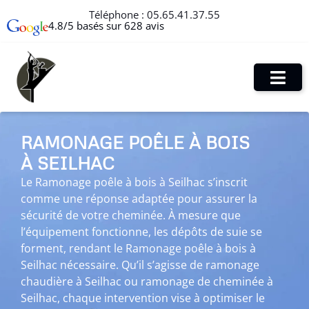
Téléphone :
05.65.41.37.55
4.8/5 basés sur 628 avis
RAMONAGE POÊLE À BOIS
À SEILHAC
Le Ramonage poêle à bois à Seilhac s’inscrit
comme une réponse adaptée pour assurer la
sécurité de votre cheminée. À mesure que
l’équipement fonctionne, les dépôts de suie se
forment, rendant le Ramonage poêle à bois à
Seilhac nécessaire. Qu’il s’agisse de ramonage
chaudière à Seilhac ou ramonage de cheminée à
Seilhac, chaque intervention vise à optimiser le