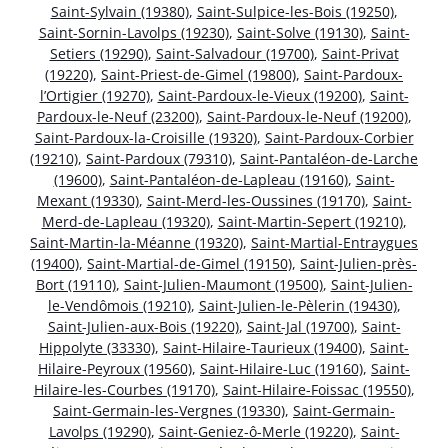
Saint-Sylvain (19380)
,
Saint-Sulpice-les-Bois (19250)
,
Saint-Sornin-Lavolps (19230)
,
Saint-Solve (19130)
,
Saint-
Setiers (19290)
,
Saint-Salvadour (19700)
,
Saint-Privat
(19220)
,
Saint-Priest-de-Gimel (19800)
,
Saint-Pardoux-
l’Ortigier (19270)
,
Saint-Pardoux-le-Vieux (19200)
,
Saint-
Pardoux-le-Neuf (23200)
,
Saint-Pardoux-le-Neuf (19200)
,
Saint-Pardoux-la-Croisille (19320)
,
Saint-Pardoux-Corbier
(19210)
,
Saint-Pardoux (79310)
,
Saint-Pantaléon-de-Larche
(19600)
,
Saint-Pantaléon-de-Lapleau (19160)
,
Saint-
Mexant (19330)
,
Saint-Merd-les-Oussines (19170)
,
Saint-
Merd-de-Lapleau (19320)
,
Saint-Martin-Sepert (19210)
,
Saint-Martin-la-Méanne (19320)
,
Saint-Martial-Entraygues
(19400)
,
Saint-Martial-de-Gimel (19150)
,
Saint-Julien-près-
Bort (19110)
,
Saint-Julien-Maumont (19500)
,
Saint-Julien-
le-Vendômois (19210)
,
Saint-Julien-le-Pèlerin (19430)
,
Saint-Julien-aux-Bois (19220)
,
Saint-Jal (19700)
,
Saint-
Hippolyte (33330)
,
Saint-Hilaire-Taurieux (19400)
,
Saint-
Hilaire-Peyroux (19560)
,
Saint-Hilaire-Luc (19160)
,
Saint-
Hilaire-les-Courbes (19170)
,
Saint-Hilaire-Foissac (19550)
,
Saint-Germain-les-Vergnes (19330)
,
Saint-Germain-
Lavolps (19290)
,
Saint-Geniez-ô-Merle (19220)
,
Saint-