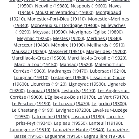
(19500)
,
Neuville (19380)
,
Nespouls (19600)
,
Naves
(19460)
,
Moustier-Ventadour (19300)
,
Montgibaud
(19210)
,
Monestier-Port-Dieu (19110)
,
Monestier-Merlines
(19340)
,
Monceaux-sur-Dordogne (19400)
,
Millevaches
(19290)
,
Meyssac (19500)
,
Meyrignac-l’Église (19800)
,
Meymac (19250)
,
Mestes (19200)
,
Merlines (19340)
,
Mercœur (19430)
,
Ménoire (19190)
,
Meilhards (19510)
,
Maussac (19250)
,
Masseret (19510)
,
Margerides (19200)
,
Marcillac-la-Croze (19500)
,
Marcillac-la-Croisille (19320)
,
Marc-la-Tour (19150)
,
Mansac (19520)
,
Malemort-sur-
Corrèze (19360)
,
Madranges (19470)
,
Lubersac (19210)
,
Louignac (19310)
,
Lostanges (19500)
,
Lissac-sur-Couze
(19600)
,
Liourdres (19120)
,
Ligneyrac (19500)
,
Lignareix
(19200)
,
Liginiac (19160)
,
Lestards (19170)
,
Les Angles-sur-
Corrèze (19000)
,
L’Église-aux-Bois (19170)
,
Le Vert (79170)
,
Le Pescher (19190)
,
Le Lonzac (19470)
,
Le Jardin (19300)
,
Le Chastang (19190)
,
Lavignac (87230)
,
Laval-sur-Luzège
(19550)
,
Latronche (19160)
,
Lascaux (19130)
,
Laroche-
près-Feyt (19340)
,
Lapleau (19550)
,
Lanteuil (19190)
,
Lamongerie (19510)
,
Lamazière-Haute (19340)
,
Lamazière-
Basse (19160)
,
Laguenne (19150)
,
Lagraulière (19700)
,