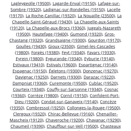
Lagleygeolle (19500)
,
Lagarde-Enval (19150)
,
Lafage-sur-
Sombre (19320)
,
Ladignac-sur-Rondelles (19150)
,
Lacelle
(19170)
,
La Roche-Canillac (19320)
,
La Nouaille (23500)
,
La
Chapelle-Saint-Géraud (19430)
,
La Chapelle-aux-Saints
(19120)
,
La Chapelle-aux-Brocs (19360)
,
Jugeals-Nazareth
(19500)
,
Hautefage (19400)
,
Gumond (19320)
,
Gros-
Chastang (19320)
,
Grandsaigne (19300)
,
Gourdon (19170)
,
Goulles (19430)
,
Gioux (23500)
,
Gimel-les-Cascades
(19800)
,
Forgès (19380)
,
Feyt (19340)
,
Favars (19330)
,
Eyrein (19800)
,
Eygurande (19340)
,
Eyburie (19140)
,
Estivaux (19410)
,
Estivals (19600)
,
Espartignac (19140)
,
Espagnac (19150)
,
Égletons (19300)
,
Donzenac (19270)
,
Davignac (19250)
,
Darnets (19300)
,
Darazac (19220)
,
Dampniat (19360)
,
Curemonte (19500)
,
Cublac (19520)
,
Courteix (19340)
,
Couffy-sur-Sarsonne (19340)
,
Cosnac
(19360)
,
Corrèze (19800)
,
Cornil (19150)
,
Confolent-Port-
Dieu (19200)
,
Condat-sur-Ganaveix (19140)
,
Concèze
(19350)
,
Combressol (19250)
,
Collonges-la-Rouge (19500)
,
Clergoux (19320)
,
Chirac-Bellevue (19160)
,
Chenailler-
Mascheix (19120)
,
Chaveroche (19200)
,
Chavanac (19290)
,
Chaumeil (19390)
,
Chauffour-sur-Vell (19500)
,
Chasteaux