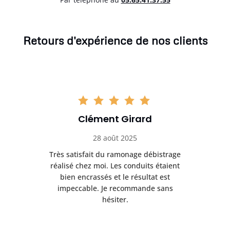
Retours d'expérience de nos clients
Clément Girard
28 août 2025
e
Très satisfait du ramonage débistrage
née.
réalisé chez moi. Les conduits étaient
déb
et
bien encrassés et le résultat est
ret
 et
impeccable. Je recommande sans
hésiter.