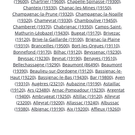
(19600)
,
Chartrier (19600)
,
Chapelle-Spinasse (19300)
,
Chanteix (19330)
,
Chanac-les-Mines (19150)
,
Champagnac-la-Prune (19320)
,
Champagnac-la-Noaille
(19320)
,
Chameyrat (19330)
,
Chamboulive (19450)
,
Chamberet (19370)
,
Chabrignac (19350)
,
Camps-Saint-
Mathurin-Léobazel (19430)
,
Bugeat (19170)
,
Brivezac
(19120)
,
Brive-la-Gaillarde (19100)
,
Brignac-la-Plaine
(19310)
,
Branceilles (19500)
,
Bort-les-Orgues (19110)
,
Bonnefond (19170)
,
Bilhac (19120)
,
Beyssenac (19230)
,
Beyssac (19230)
,
Beynat (19190)
,
Benayes (19510)
,
Bellechassagne (19290)
,
Beaumont (86490)
,
Beaumont
(19390)
,
Beaulieu-sur-Dordogne (19120)
,
Bassignac-le-
Haut (19220)
,
Bassignac-le-Bas (19430)
,
Bar (19800)
,
Ayen
(19310)
,
Augères (23210)
,
Aubazine (19190)
,
Astaillac
(19120)
,
Ars (23480)
,
Arnac-Pompadour (19230)
,
Argentat
(19400)
,
Ambrugeat (19250)
,
Altillac (19120)
,
Alleyrat
(23200)
,
Alleyrat (19200)
,
Allassac (19240)
,
Albussac
(19380)
,
Albignac (19190)
,
Aix (19200)
,
Affieux (19260)