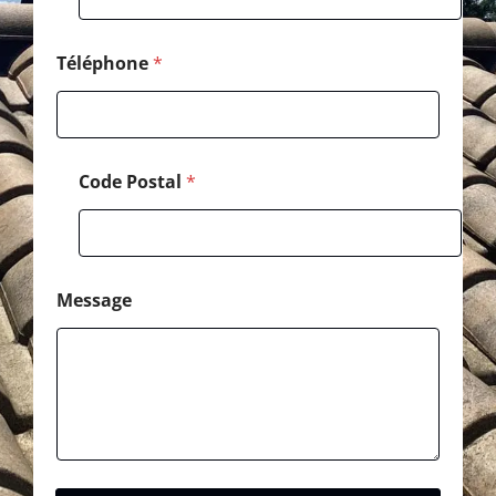
E
-
m
Téléphone
*
a
i
l
Code Postal
*
Message