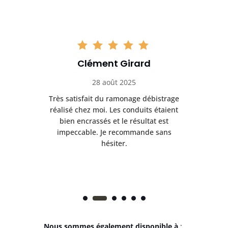
Clément Girard
28 août 2025
e
Très satisfait du ramonage débistrage
née.
réalisé chez moi. Les conduits étaient
déb
et
bien encrassés et le résultat est
ret
 et
impeccable. Je recommande sans
hésiter.
Nous sommes également disponible à
: