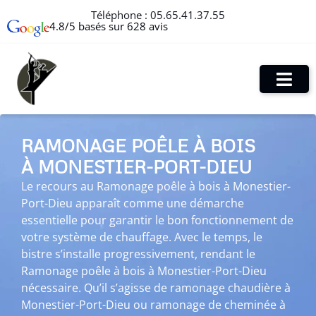
Téléphone :
05.65.41.37.55
4.8/5 basés sur 628 avis
RAMONAGE POÊLE À BOIS
À MONESTIER-PORT-DIEU
Le recours au Ramonage poêle à bois à Monestier-
Port-Dieu apparaît comme une démarche
essentielle pour garantir le bon fonctionnement de
votre système de chauffage. Avec le temps, le
bistre s’installe progressivement, rendant le
Ramonage poêle à bois à Monestier-Port-Dieu
nécessaire. Qu’il s’agisse de ramonage chaudière à
Monestier-Port-Dieu ou ramonage de cheminée à