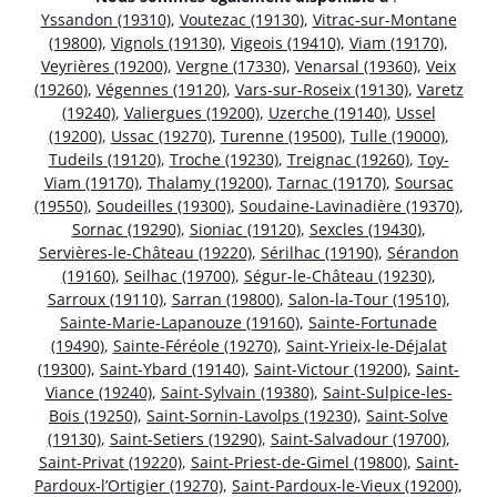
Yssandon (19310)
,
Voutezac (19130)
,
Vitrac-sur-Montane
(19800)
,
Vignols (19130)
,
Vigeois (19410)
,
Viam (19170)
,
Veyrières (19200)
,
Vergne (17330)
,
Venarsal (19360)
,
Veix
(19260)
,
Végennes (19120)
,
Vars-sur-Roseix (19130)
,
Varetz
(19240)
,
Valiergues (19200)
,
Uzerche (19140)
,
Ussel
(19200)
,
Ussac (19270)
,
Turenne (19500)
,
Tulle (19000)
,
Tudeils (19120)
,
Troche (19230)
,
Treignac (19260)
,
Toy-
Viam (19170)
,
Thalamy (19200)
,
Tarnac (19170)
,
Soursac
(19550)
,
Soudeilles (19300)
,
Soudaine-Lavinadière (19370)
,
Sornac (19290)
,
Sioniac (19120)
,
Sexcles (19430)
,
Servières-le-Château (19220)
,
Sérilhac (19190)
,
Sérandon
(19160)
,
Seilhac (19700)
,
Ségur-le-Château (19230)
,
Sarroux (19110)
,
Sarran (19800)
,
Salon-la-Tour (19510)
,
Sainte-Marie-Lapanouze (19160)
,
Sainte-Fortunade
(19490)
,
Sainte-Féréole (19270)
,
Saint-Yrieix-le-Déjalat
(19300)
,
Saint-Ybard (19140)
,
Saint-Victour (19200)
,
Saint-
Viance (19240)
,
Saint-Sylvain (19380)
,
Saint-Sulpice-les-
Bois (19250)
,
Saint-Sornin-Lavolps (19230)
,
Saint-Solve
(19130)
,
Saint-Setiers (19290)
,
Saint-Salvadour (19700)
,
Saint-Privat (19220)
,
Saint-Priest-de-Gimel (19800)
,
Saint-
Pardoux-l’Ortigier (19270)
,
Saint-Pardoux-le-Vieux (19200)
,