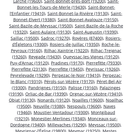
Larche (19600)
,
Saint-Bonnet-près-Bort (19200)
,
Saint-
Bonnet-les-Tours-de-Merle (19430)
,
Saint-Bonnet-
l’Enfantier (19410)
,
Saint-Bonnet-la-Rivière (19130)
,
Saint-
Bonnet-Elvert (19380)
,
Saint-Bonnet-Avalouze (19150)
,
Saint-Bazile-de-Meyssac (19500)
,
Saint-Bazile-de-la-Roche
(19320)
,
Saint-Aulaire (19130)
,
Saint-Augustin (19390)
,
Saillac (19500)
,
Sadroc (19270)
,
Royères (87400)
,
Rosiers-
d’Égletons (19300)
,
Rosiers-de-Juillac (19350)
,
Roche-le-
Peyroux (19160)
,
Rilhac-Xaintrie (19220)
,
Rilhac-Treignac
(19260)
,
Reygade (19430)
,
Queyssac-les-Vignes (19120)
,
Puy-d’Arnac (19120)
,
Pradines (19170)
,
Pierrefitte (79330)
,
Pierrefitte (23130)
,
Pierrefitte (19450)
,
Peyrissac (19260)
,
Peyrelevade (19290)
,
Perpezac-le-Noir (19410)
,
Perpezac-
le-Blanc (19310)
,
Pérols-sur-Vézère (19170)
,
Péret-Bel-Air
(19300)
,
Pandrignes (19150)
,
Palisse (19160)
,
Palazinges
(19190)
,
Orliac-de-Bar (19390)
,
Orgnac-sur-Vézère (19410)
,
Objat (19130)
,
Nonards (19120)
,
Noailles (19600)
,
Noailhac
(19500)
,
Neuville (19380)
,
Nespouls (19600)
,
Naves
(19460)
,
Moustier-Ventadour (19300)
,
Montgibaud
(19210)
,
Monestier-Merlines (19340)
,
Monceaux-sur-
Dordogne (19400)
,
Millevaches (19290)
,
Meyssac (19500)
,
Meyrignac-l’Église (19800)
,
Meymac (19250)
,
Mestes