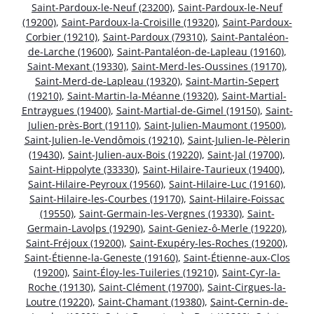
Saint-Pardoux-le-Neuf (23200)
,
Saint-Pardoux-le-Neuf
(19200)
,
Saint-Pardoux-la-Croisille (19320)
,
Saint-Pardoux-
Corbier (19210)
,
Saint-Pardoux (79310)
,
Saint-Pantaléon-
de-Larche (19600)
,
Saint-Pantaléon-de-Lapleau (19160)
,
Saint-Mexant (19330)
,
Saint-Merd-les-Oussines (19170)
,
Saint-Merd-de-Lapleau (19320)
,
Saint-Martin-Sepert
(19210)
,
Saint-Martin-la-Méanne (19320)
,
Saint-Martial-
Entraygues (19400)
,
Saint-Martial-de-Gimel (19150)
,
Saint-
Julien-près-Bort (19110)
,
Saint-Julien-Maumont (19500)
,
Saint-Julien-le-Vendômois (19210)
,
Saint-Julien-le-Pèlerin
(19430)
,
Saint-Julien-aux-Bois (19220)
,
Saint-Jal (19700)
,
Saint-Hippolyte (33330)
,
Saint-Hilaire-Taurieux (19400)
,
Saint-Hilaire-Peyroux (19560)
,
Saint-Hilaire-Luc (19160)
,
Saint-Hilaire-les-Courbes (19170)
,
Saint-Hilaire-Foissac
(19550)
,
Saint-Germain-les-Vergnes (19330)
,
Saint-
Germain-Lavolps (19290)
,
Saint-Geniez-ô-Merle (19220)
,
Saint-Fréjoux (19200)
,
Saint-Exupéry-les-Roches (19200)
,
Saint-Étienne-la-Geneste (19160)
,
Saint-Étienne-aux-Clos
(19200)
,
Saint-Éloy-les-Tuileries (19210)
,
Saint-Cyr-la-
Roche (19130)
,
Saint-Clément (19700)
,
Saint-Cirgues-la-
Loutre (19220)
,
Saint-Chamant (19380)
,
Saint-Cernin-de-