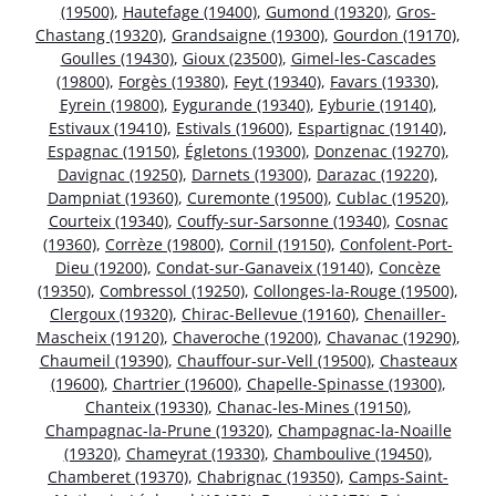
(19500)
,
Hautefage (19400)
,
Gumond (19320)
,
Gros-
Chastang (19320)
,
Grandsaigne (19300)
,
Gourdon (19170)
,
Goulles (19430)
,
Gioux (23500)
,
Gimel-les-Cascades
(19800)
,
Forgès (19380)
,
Feyt (19340)
,
Favars (19330)
,
Eyrein (19800)
,
Eygurande (19340)
,
Eyburie (19140)
,
Estivaux (19410)
,
Estivals (19600)
,
Espartignac (19140)
,
Espagnac (19150)
,
Égletons (19300)
,
Donzenac (19270)
,
Davignac (19250)
,
Darnets (19300)
,
Darazac (19220)
,
Dampniat (19360)
,
Curemonte (19500)
,
Cublac (19520)
,
Courteix (19340)
,
Couffy-sur-Sarsonne (19340)
,
Cosnac
(19360)
,
Corrèze (19800)
,
Cornil (19150)
,
Confolent-Port-
Dieu (19200)
,
Condat-sur-Ganaveix (19140)
,
Concèze
(19350)
,
Combressol (19250)
,
Collonges-la-Rouge (19500)
,
Clergoux (19320)
,
Chirac-Bellevue (19160)
,
Chenailler-
Mascheix (19120)
,
Chaveroche (19200)
,
Chavanac (19290)
,
Chaumeil (19390)
,
Chauffour-sur-Vell (19500)
,
Chasteaux
(19600)
,
Chartrier (19600)
,
Chapelle-Spinasse (19300)
,
Chanteix (19330)
,
Chanac-les-Mines (19150)
,
Champagnac-la-Prune (19320)
,
Champagnac-la-Noaille
(19320)
,
Chameyrat (19330)
,
Chamboulive (19450)
,
Chamberet (19370)
,
Chabrignac (19350)
,
Camps-Saint-