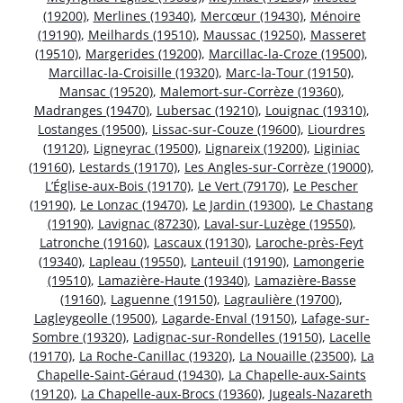
(19200)
,
Merlines (19340)
,
Mercœur (19430)
,
Ménoire
(19190)
,
Meilhards (19510)
,
Maussac (19250)
,
Masseret
(19510)
,
Margerides (19200)
,
Marcillac-la-Croze (19500)
,
Marcillac-la-Croisille (19320)
,
Marc-la-Tour (19150)
,
Mansac (19520)
,
Malemort-sur-Corrèze (19360)
,
Madranges (19470)
,
Lubersac (19210)
,
Louignac (19310)
,
Lostanges (19500)
,
Lissac-sur-Couze (19600)
,
Liourdres
(19120)
,
Ligneyrac (19500)
,
Lignareix (19200)
,
Liginiac
(19160)
,
Lestards (19170)
,
Les Angles-sur-Corrèze (19000)
,
L’Église-aux-Bois (19170)
,
Le Vert (79170)
,
Le Pescher
(19190)
,
Le Lonzac (19470)
,
Le Jardin (19300)
,
Le Chastang
(19190)
,
Lavignac (87230)
,
Laval-sur-Luzège (19550)
,
Latronche (19160)
,
Lascaux (19130)
,
Laroche-près-Feyt
(19340)
,
Lapleau (19550)
,
Lanteuil (19190)
,
Lamongerie
(19510)
,
Lamazière-Haute (19340)
,
Lamazière-Basse
(19160)
,
Laguenne (19150)
,
Lagraulière (19700)
,
Lagleygeolle (19500)
,
Lagarde-Enval (19150)
,
Lafage-sur-
Sombre (19320)
,
Ladignac-sur-Rondelles (19150)
,
Lacelle
(19170)
,
La Roche-Canillac (19320)
,
La Nouaille (23500)
,
La
Chapelle-Saint-Géraud (19430)
,
La Chapelle-aux-Saints
(19120)
,
La Chapelle-aux-Brocs (19360)
,
Jugeals-Nazareth