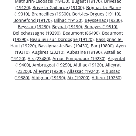
Mathurin-Léobazel (19430)
,
Bugeat (19170)
,
Brivezac
(19120)
,
Brive-la-Gaillarde (19100)
,
Brignac-la-Plaine
(19310)
,
Branceilles (19500)
,
Bort-les-Orgues (19110)
,
Bonnefond (19170)
,
Bilhac (19120)
,
Beyssenac (19230)
,
Beyssac (19230)
,
Beynat (19190)
,
Benayes (19510)
,
Bellechassagne (19290)
,
Beaumont (86490)
,
Beaumont
(19390)
,
Beaulieu-sur-Dordogne (19120)
,
Bassignac-le-
Haut (19220)
,
Bassignac-le-Bas (19430)
,
Bar (19800)
,
Ayen
(19310)
,
Augères (23210)
,
Aubazine (19190)
,
Astaillac
(19120)
,
Ars (23480)
,
Arnac-Pompadour (19230)
,
Argentat
(19400)
,
Ambrugeat (19250)
,
Altillac (19120)
,
Alleyrat
(23200)
,
Alleyrat (19200)
,
Allassac (19240)
,
Albussac
(19380)
,
Albignac (19190)
,
Aix (19200)
,
Affieux (19260)