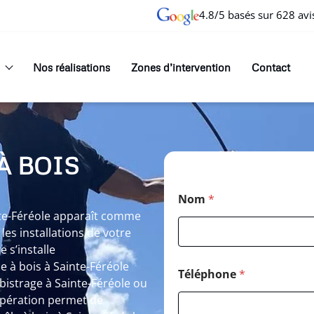
4.8/5 basés sur 628 avi
Nos réalisations
Zones d’intervention
Contact
À BOIS
Nom
*
nte-Féréole apparaît comme
es installations de votre
 s’installe
 à bois à Sainte-Féréole
Téléphone
*
istrage à Sainte-Féréole ou
opération permet de