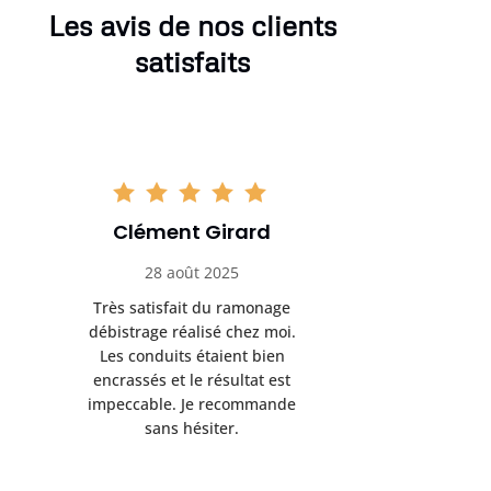
Les avis de nos clients
satisfaits
Clément Girard
Romai
28 août 2025
05 se
Très satisfait du ramonage
Excelle
débistrage réalisé chez moi.
ramonag
Les conduits étaient bien
L’interven
encrassés et le résultat est
retrouve
impeccable. Je recommande
fonctionne
sans hésiter.
Rien