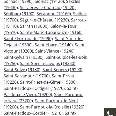
Sornac (19290)
,
Sioniac (19120)
,
Sexcles
(19430)
,
Servières-le-Château (19220)
,
Sérilhac (19190)
,
Sérandon (19160)
,
Seilhac
(19700)
,
Ségur-le-Château (19230)
,
Sarroux
(19110)
,
Sarran (19800)
,
Salon-la-Tour
(19510)
,
Sainte-Marie-Lapanouze (19160)
,
Sainte-Fortunade (19490)
,
Saint-Yrieix-le-
Déjalat (19300)
,
Saint-Ybard (19140)
,
Saint-
Victour (19200)
,
Saint-Viance (19240)
,
Saint-Sylvain (19380)
,
Saint-Sulpice-les-Bois
(19250)
,
Saint-Sornin-Lavolps (19230)
,
Saint-Solve (19130)
,
Saint-Setiers (19290)
,
Saint-Salvadour (19700)
,
Saint-Privat
(19220)
,
Saint-Priest-de-Gimel (19800)
,
Saint-Pardoux-l’Ortigier (19270)
,
Saint-
Pardoux-le-Vieux (19200)
,
Saint-Pardoux-
le-Neuf (23200)
,
Saint-Pardoux-le-Neuf
(19200)
,
Saint-Pardoux-la-Croisille (19320)
,
Saint-Pardoux-Corbier (19210)
,
Saint-