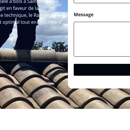
le à bois à Sainte-Féréole
git en faveur de la
Message
ise technique, le Ramonage
rt optimal tout en optimisant