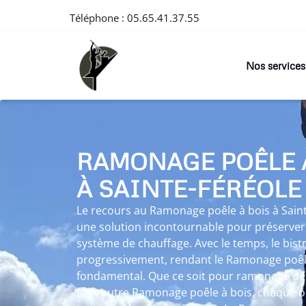
Téléphone :
05.65.41.37.55
Nos services
RAMONAGE POÊLE 
À SAINTE-FÉRÉOLE
Le recours au Ramonage poêle à bois à Sai
une solution incontournable pour préserver l
système de chauffage. Avec le temps, le bistre
progressivement, rendant le Ramonage poêle
fondamental. Que ce soit pour ramonage déb
tout autre Ramonage poêle à bois, chaque 