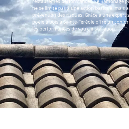
restaurer les performances. Le Ramonage poê
ne se limite pas à une action basique, mais a
prévention des risques. Grâce à une expert
poêle à bois à Sainte-Féréole offre un confo
les performances de votre installation.