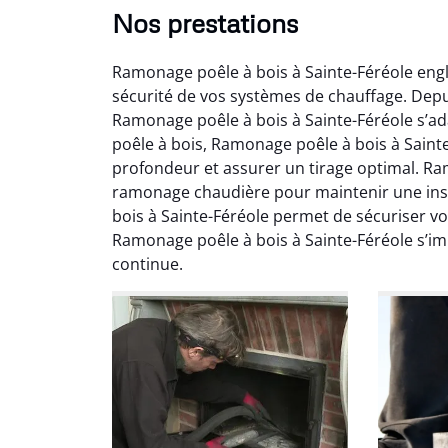
Nos prestations
Ramonage poêle à bois à Sainte-Féréole engl
sécurité de vos systèmes de chauffage. Depui
Ramonage poêle à bois à Sainte-Féréole s’ad
poêle à bois, Ramonage poêle à bois à Sainte
profondeur et assurer un tirage optimal. Ra
ramonage chaudière pour maintenir une inst
Ni
bois à Sainte-Féréole permet de sécuriser vo
Ramonage poêle à bois à Sainte-Féréole s’
2
continue.
Interve
propre
débistr
suite la
du tir