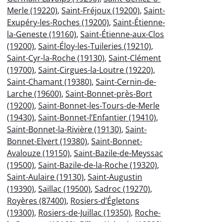
Merle (19220)
,
Saint-Fréjoux (19200)
,
Saint-
Exupéry-les-Roches (19200)
,
Saint-Étienne-
la-Geneste (19160)
,
Saint-Étienne-aux-Clos
(19200)
,
Saint-Éloy-les-Tuileries (19210)
,
Saint-Cyr-la-Roche (19130)
,
Saint-Clément
(19700)
,
Saint-Cirgues-la-Loutre (19220)
,
Saint-Chamant (19380)
,
Saint-Cernin-de-
Larche (19600)
,
Saint-Bonnet-près-Bort
(19200)
,
Saint-Bonnet-les-Tours-de-Merle
(19430)
,
Saint-Bonnet-l’Enfantier (19410)
,
Saint-Bonnet-la-Rivière (19130)
,
Saint-
Bonnet-Elvert (19380)
,
Saint-Bonnet-
Avalouze (19150)
,
Saint-Bazile-de-Meyssac
(19500)
,
Saint-Bazile-de-la-Roche (19320)
,
Saint-Aulaire (19130)
,
Saint-Augustin
(19390)
,
Saillac (19500)
,
Sadroc (19270)
,
Royères (87400)
,
Rosiers-d’Égletons
(19300)
,
Rosiers-de-Juillac (19350)
,
Roche-