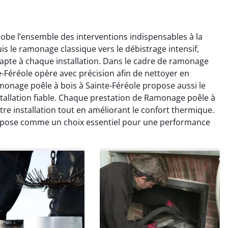
obe l’ensemble des interventions indispensables à la
s le ramonage classique vers le débistrage intensif,
apte à chaque installation. Dans le cadre de ramonage
-Féréole opère avec précision afin de nettoyer en
monage poêle à bois à Sainte-Féréole propose aussi le
allation fiable. Chaque prestation de Ramonage poêle à
colas Perrin
Yannick Morel
tre installation tout en améliorant le confort thermique.
impose comme un choix essentiel pour une performance
2 janvier 2026
12 juillet 2025
ntion rapide et très
Intervention très efficace
 pour le ramonage
pour le ramonage débistrage
age. On sent tout de
de ma cheminée. Le tirage
 différence au niveau
est nettement meilleur et
age. Très satisfait.
plus aucune odeur. Travail
propre et rapide.