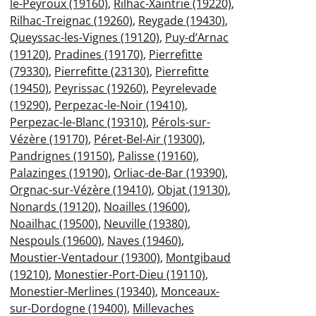
le-Peyroux (19160)
,
Rilhac-Xaintrie (19220)
,
Rilhac-Treignac (19260)
,
Reygade (19430)
,
Queyssac-les-Vignes (19120)
,
Puy-d’Arnac
(19120)
,
Pradines (19170)
,
Pierrefitte
(79330)
,
Pierrefitte (23130)
,
Pierrefitte
(19450)
,
Peyrissac (19260)
,
Peyrelevade
(19290)
,
Perpezac-le-Noir (19410)
,
Perpezac-le-Blanc (19310)
,
Pérols-sur-
Vézère (19170)
,
Péret-Bel-Air (19300)
,
Pandrignes (19150)
,
Palisse (19160)
,
Palazinges (19190)
,
Orliac-de-Bar (19390)
,
Orgnac-sur-Vézère (19410)
,
Objat (19130)
,
Nonards (19120)
,
Noailles (19600)
,
Noailhac (19500)
,
Neuville (19380)
,
Nespouls (19600)
,
Naves (19460)
,
Moustier-Ventadour (19300)
,
Montgibaud
(19210)
,
Monestier-Port-Dieu (19110)
,
Monestier-Merlines (19340)
,
Monceaux-
sur-Dordogne (19400)
,
Millevaches