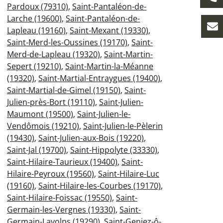
Pardoux (79310)
,
Saint-Pantaléon-de-
Larche (19600)
,
Saint-Pantaléon-de-
Lapleau (19160)
,
Saint-Mexant (19330)
,
Saint-Merd-les-Oussines (19170)
,
Saint-
Merd-de-Lapleau (19320)
,
Saint-Martin-
Sepert (19210)
,
Saint-Martin-la-Méanne
(19320)
,
Saint-Martial-Entraygues (19400)
,
Saint-Martial-de-Gimel (19150)
,
Saint-
Julien-près-Bort (19110)
,
Saint-Julien-
Maumont (19500)
,
Saint-Julien-le-
Vendômois (19210)
,
Saint-Julien-le-Pèlerin
(19430)
,
Saint-Julien-aux-Bois (19220)
,
Saint-Jal (19700)
,
Saint-Hippolyte (33330)
,
Saint-Hilaire-Taurieux (19400)
,
Saint-
Hilaire-Peyroux (19560)
,
Saint-Hilaire-Luc
(19160)
,
Saint-Hilaire-les-Courbes (19170)
,
Saint-Hilaire-Foissac (19550)
,
Saint-
Germain-les-Vergnes (19330)
,
Saint-
Germain-Lavolps (19290)
,
Saint-Geniez-ô-