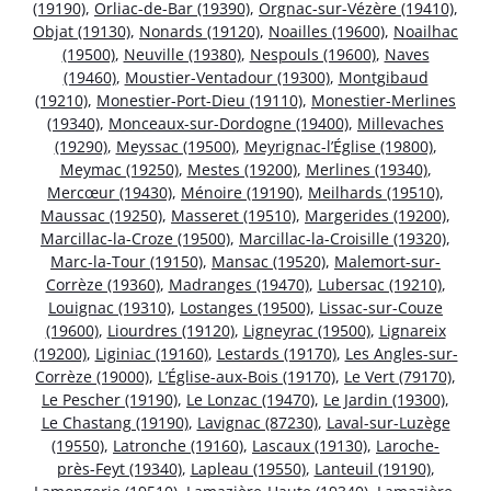
(19190)
,
Orliac-de-Bar (19390)
,
Orgnac-sur-Vézère (19410)
,
Objat (19130)
,
Nonards (19120)
,
Noailles (19600)
,
Noailhac
(19500)
,
Neuville (19380)
,
Nespouls (19600)
,
Naves
(19460)
,
Moustier-Ventadour (19300)
,
Montgibaud
(19210)
,
Monestier-Port-Dieu (19110)
,
Monestier-Merlines
(19340)
,
Monceaux-sur-Dordogne (19400)
,
Millevaches
(19290)
,
Meyssac (19500)
,
Meyrignac-l’Église (19800)
,
Meymac (19250)
,
Mestes (19200)
,
Merlines (19340)
,
Mercœur (19430)
,
Ménoire (19190)
,
Meilhards (19510)
,
Maussac (19250)
,
Masseret (19510)
,
Margerides (19200)
,
Marcillac-la-Croze (19500)
,
Marcillac-la-Croisille (19320)
,
Marc-la-Tour (19150)
,
Mansac (19520)
,
Malemort-sur-
Corrèze (19360)
,
Madranges (19470)
,
Lubersac (19210)
,
Louignac (19310)
,
Lostanges (19500)
,
Lissac-sur-Couze
(19600)
,
Liourdres (19120)
,
Ligneyrac (19500)
,
Lignareix
(19200)
,
Liginiac (19160)
,
Lestards (19170)
,
Les Angles-sur-
Corrèze (19000)
,
L’Église-aux-Bois (19170)
,
Le Vert (79170)
,
Le Pescher (19190)
,
Le Lonzac (19470)
,
Le Jardin (19300)
,
Le Chastang (19190)
,
Lavignac (87230)
,
Laval-sur-Luzège
(19550)
,
Latronche (19160)
,
Lascaux (19130)
,
Laroche-
près-Feyt (19340)
,
Lapleau (19550)
,
Lanteuil (19190)
,