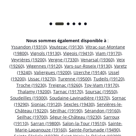
Nous sommes également disponible à
:
Yssandon (19310)
,
Voutezac (19130)
,
Vitrac-sur-Montane
(19800)
,
Vignols (19130)
,
Vigeois (19410)
,
Viam (19170)
,
Veyrières (19200)
,
Vergne (17330)
,
Venarsal (19360)
,
Veix
(19260)
,
Végennes (19120)
,
Vars-sur-Roseix (19130)
,
Varetz
(19240)
,
Valiergues (19200)
,
Uzerche (19140)
,
Ussel
(19200)
,
Ussac (19270)
,
Turenne (19500)
,
Tudeils (19120)
,
Troche (19230)
,
Treignac (19260)
,
Toy-Viam (19170)
,
Thalamy (19200)
,
Tarnac (19170)
,
Soursac (19550)
,
Soudeilles (19300)
,
Soudaine-Lavinadière (19370)
,
Sornac
(19290)
,
Sioniac (19120)
,
Sexcles (19430)
,
Servières-le-
Château (19220)
,
Sérilhac (19190)
,
Sérandon (19160)
,
Seilhac (19700)
,
Ségur-le-Château (19230)
,
Sarroux
(19110)
,
Sarran (19800)
,
Salon-la-Tour (19510)
,
Sainte-
Marie-Lapanouze (19160)
,
Sainte-Fortunade (19490)
,