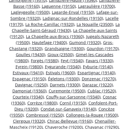
Lamongerie (19510)
,
Lamazière-Haute (19340)
,
Lamazière-
Basse (19160)
,
Laguenne (19150)
,
Lagraulière (19700)
,
Lagleygeolle (19500)
,
Lagarde-Enval (19150)
,
Lafage-sur-
Sombre (19320)
,
Ladignac-sur-Rondelles (19150)
,
Lacelle
(19170)
,
La Roche-Canillac (19320)
,
La Nouaille (23500)
,
La
Chapelle-Saint-Géraud (19430)
,
La Chapelle-aux-Saints
(19120)
,
La Chapelle-aux-Brocs (19360)
,
Jugeals-Nazareth
(19500)
,
Hautefage (19400)
,
Gumond (19320)
,
Gros-
Chastang (19320)
,
Grandsaigne (19300)
,
Gourdon (19170)
,
Goulles (19430)
,
Gioux (23500)
,
Gimel-les-Cascades
(19800)
,
Forgès (19380)
,
Feyt (19340)
,
Favars (19330)
,
Eyrein (19800)
,
Eygurande (19340)
,
Eyburie (19140)
,
Estivaux (19410)
,
Estivals (19600)
,
Espartignac (19140)
,
Espagnac (19150)
,
Égletons (19300)
,
Donzenac (19270)
,
Davignac (19250)
,
Darnets (19300)
,
Darazac (19220)
,
Dampniat (19360)
,
Curemonte (19500)
,
Cublac (19520)
,
Courteix (19340)
,
Couffy-sur-Sarsonne (19340)
,
Cosnac
(19360)
,
Corrèze (19800)
,
Cornil (19150)
,
Confolent-Port-
Dieu (19200)
,
Condat-sur-Ganaveix (19140)
,
Concèze
(19350)
,
Combressol (19250)
,
Collonges-la-Rouge (19500)
,
Clergoux (19320)
,
Chirac-Bellevue (19160)
,
Chenailler-
Mascheix (19120)
,
Chaveroche (19200)
,
Chavanac (19290)
,