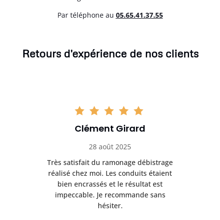
Par téléphone au
05.65.41.37.55
Retours d'expérience de nos clients
Clément Girard
28 août 2025
e
Très satisfait du ramonage débistrage
née.
réalisé chez moi. Les conduits étaient
déb
et
bien encrassés et le résultat est
ret
 et
impeccable. Je recommande sans
hésiter.