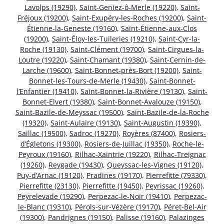
Lavolps (19290)
,
Saint-Geniez-ô-Merle (19220)
,
Saint-
Fréjoux (19200)
,
Saint-Exupéry-les-Roches (19200)
,
Saint-
Étienne-la-Geneste (19160)
,
Saint-Étienne-aux-Clos
(19200)
,
Saint-Éloy-les-Tuileries (19210)
,
Saint-Cyr-la-
Roche (19130)
,
Saint-Clément (19700)
,
Saint-Cirgues-la-
Loutre (19220)
,
Saint-Chamant (19380)
,
Saint-Cernin-de-
Larche (19600)
,
Saint-Bonnet-près-Bort (19200)
,
Saint-
Bonnet-les-Tours-de-Merle (19430)
,
Saint-Bonnet-
l’Enfantier (19410)
,
Saint-Bonnet-la-Rivière (19130)
,
Saint-
Bonnet-Elvert (19380)
,
Saint-Bonnet-Avalouze (19150)
,
Saint-Bazile-de-Meyssac (19500)
,
Saint-Bazile-de-la-Roche
(19320)
,
Saint-Aulaire (19130)
,
Saint-Augustin (19390)
,
Saillac (19500)
,
Sadroc (19270)
,
Royères (87400)
,
Rosiers-
d’Égletons (19300)
,
Rosiers-de-Juillac (19350)
,
Roche-le-
Peyroux (19160)
,
Rilhac-Xaintrie (19220)
,
Rilhac-Treignac
(19260)
,
Reygade (19430)
,
Queyssac-les-Vignes (19120)
,
Puy-d’Arnac (19120)
,
Pradines (19170)
,
Pierrefitte (79330)
,
Pierrefitte (23130)
,
Pierrefitte (19450)
,
Peyrissac (19260)
,
Peyrelevade (19290)
,
Perpezac-le-Noir (19410)
,
Perpezac-
le-Blanc (19310)
,
Pérols-sur-Vézère (19170)
,
Péret-Bel-Air
(19300)
,
Pandrignes (19150)
,
Palisse (19160)
,
Palazinges