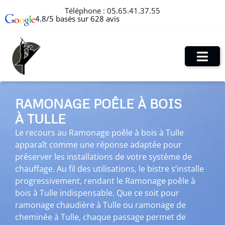
Téléphone :
05.65.41.37.55
4.8/5 basés sur 628 avis
RAMONAGE POÊLE À BOIS
À TULLE
Le recours au Ramonage poêle à bois à Tulle
apparaît comme une réponse adaptée pour
préserver les installations de votre système de
chauffage. Au fil des utilisations, le bistre s’installe
progressivement, rendant le Ramonage poêle à
bois à Tulle indispensable. Que ce soit pour
ramonage chaudière à Tulle ou ramonage de
cheminée à Tulle, chaque passage permet de