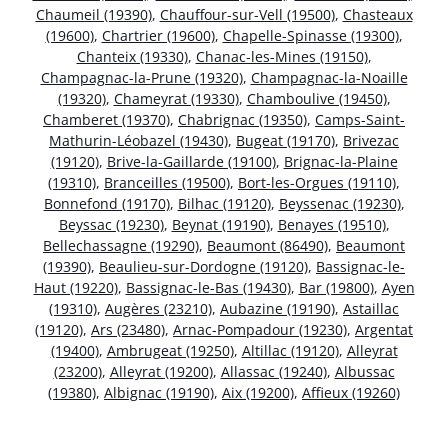
Chaumeil (19390)
,
Chauffour-sur-Vell (19500)
,
Chasteaux
(19600)
,
Chartrier (19600)
,
Chapelle-Spinasse (19300)
,
Chanteix (19330)
,
Chanac-les-Mines (19150)
,
Champagnac-la-Prune (19320)
,
Champagnac-la-Noaille
(19320)
,
Chameyrat (19330)
,
Chamboulive (19450)
,
Chamberet (19370)
,
Chabrignac (19350)
,
Camps-Saint-
Mathurin-Léobazel (19430)
,
Bugeat (19170)
,
Brivezac
(19120)
,
Brive-la-Gaillarde (19100)
,
Brignac-la-Plaine
(19310)
,
Branceilles (19500)
,
Bort-les-Orgues (19110)
,
Bonnefond (19170)
,
Bilhac (19120)
,
Beyssenac (19230)
,
Beyssac (19230)
,
Beynat (19190)
,
Benayes (19510)
,
Bellechassagne (19290)
,
Beaumont (86490)
,
Beaumont
(19390)
,
Beaulieu-sur-Dordogne (19120)
,
Bassignac-le-
Haut (19220)
,
Bassignac-le-Bas (19430)
,
Bar (19800)
,
Ayen
(19310)
,
Augères (23210)
,
Aubazine (19190)
,
Astaillac
(19120)
,
Ars (23480)
,
Arnac-Pompadour (19230)
,
Argentat
(19400)
,
Ambrugeat (19250)
,
Altillac (19120)
,
Alleyrat
(23200)
,
Alleyrat (19200)
,
Allassac (19240)
,
Albussac
(19380)
,
Albignac (19190)
,
Aix (19200)
,
Affieux (19260)