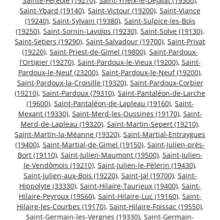
Sainte-Féréole (19270)
,
Saint-Yrieix-le-Déjalat (19300)
,
Saint-Ybard (19140)
,
Saint-Victour (19200)
,
Saint-Viance
(19240)
,
Saint-Sylvain (19380)
,
Saint-Sulpice-les-Bois
(19250)
,
Saint-Sornin-Lavolps (19230)
,
Saint-Solve (19130)
,
Saint-Setiers (19290)
,
Saint-Salvadour (19700)
,
Saint-Privat
(19220)
,
Saint-Priest-de-Gimel (19800)
,
Saint-Pardoux-
l’Ortigier (19270)
,
Saint-Pardoux-le-Vieux (19200)
,
Saint-
Pardoux-le-Neuf (23200)
,
Saint-Pardoux-le-Neuf (19200)
,
Saint-Pardoux-la-Croisille (19320)
,
Saint-Pardoux-Corbier
(19210)
,
Saint-Pardoux (79310)
,
Saint-Pantaléon-de-Larche
(19600)
,
Saint-Pantaléon-de-Lapleau (19160)
,
Saint-
Mexant (19330)
,
Saint-Merd-les-Oussines (19170)
,
Saint-
Merd-de-Lapleau (19320)
,
Saint-Martin-Sepert (19210)
,
Saint-Martin-la-Méanne (19320)
,
Saint-Martial-Entraygues
(19400)
,
Saint-Martial-de-Gimel (19150)
,
Saint-Julien-près-
Bort (19110)
,
Saint-Julien-Maumont (19500)
,
Saint-Julien-
le-Vendômois (19210)
,
Saint-Julien-le-Pèlerin (19430)
,
Saint-Julien-aux-Bois (19220)
,
Saint-Jal (19700)
,
Saint-
Hippolyte (33330)
,
Saint-Hilaire-Taurieux (19400)
,
Saint-
Hilaire-Peyroux (19560)
,
Saint-Hilaire-Luc (19160)
,
Saint-
Hilaire-les-Courbes (19170)
,
Saint-Hilaire-Foissac (19550)
,
Saint-Germain-les-Vergnes (19330)
,
Saint-Germain-