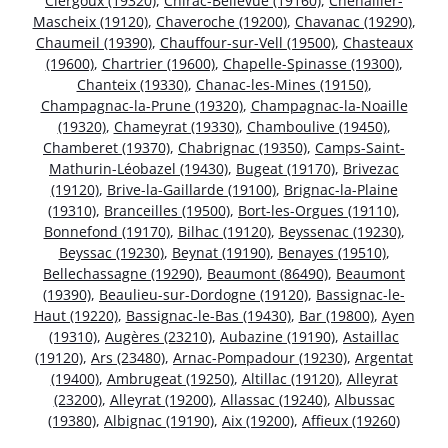
Clergoux (19320)
,
Chirac-Bellevue (19160)
,
Chenailler-
Mascheix (19120)
,
Chaveroche (19200)
,
Chavanac (19290)
,
Chaumeil (19390)
,
Chauffour-sur-Vell (19500)
,
Chasteaux
(19600)
,
Chartrier (19600)
,
Chapelle-Spinasse (19300)
,
Chanteix (19330)
,
Chanac-les-Mines (19150)
,
Champagnac-la-Prune (19320)
,
Champagnac-la-Noaille
(19320)
,
Chameyrat (19330)
,
Chamboulive (19450)
,
Chamberet (19370)
,
Chabrignac (19350)
,
Camps-Saint-
Mathurin-Léobazel (19430)
,
Bugeat (19170)
,
Brivezac
(19120)
,
Brive-la-Gaillarde (19100)
,
Brignac-la-Plaine
(19310)
,
Branceilles (19500)
,
Bort-les-Orgues (19110)
,
Bonnefond (19170)
,
Bilhac (19120)
,
Beyssenac (19230)
,
Beyssac (19230)
,
Beynat (19190)
,
Benayes (19510)
,
Bellechassagne (19290)
,
Beaumont (86490)
,
Beaumont
(19390)
,
Beaulieu-sur-Dordogne (19120)
,
Bassignac-le-
Haut (19220)
,
Bassignac-le-Bas (19430)
,
Bar (19800)
,
Ayen
(19310)
,
Augères (23210)
,
Aubazine (19190)
,
Astaillac
(19120)
,
Ars (23480)
,
Arnac-Pompadour (19230)
,
Argentat
(19400)
,
Ambrugeat (19250)
,
Altillac (19120)
,
Alleyrat
(23200)
,
Alleyrat (19200)
,
Allassac (19240)
,
Albussac
(19380)
,
Albignac (19190)
,
Aix (19200)
,
Affieux (19260)