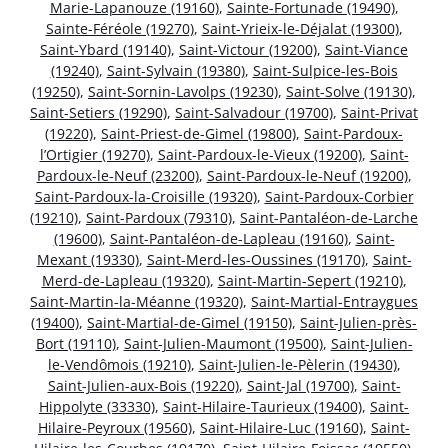
Marie-Lapanouze (19160)
,
Sainte-Fortunade (19490)
,
Sainte-Féréole (19270)
,
Saint-Yrieix-le-Déjalat (19300)
,
Saint-Ybard (19140)
,
Saint-Victour (19200)
,
Saint-Viance
(19240)
,
Saint-Sylvain (19380)
,
Saint-Sulpice-les-Bois
(19250)
,
Saint-Sornin-Lavolps (19230)
,
Saint-Solve (19130)
,
Saint-Setiers (19290)
,
Saint-Salvadour (19700)
,
Saint-Privat
(19220)
,
Saint-Priest-de-Gimel (19800)
,
Saint-Pardoux-
l’Ortigier (19270)
,
Saint-Pardoux-le-Vieux (19200)
,
Saint-
Pardoux-le-Neuf (23200)
,
Saint-Pardoux-le-Neuf (19200)
,
Saint-Pardoux-la-Croisille (19320)
,
Saint-Pardoux-Corbier
(19210)
,
Saint-Pardoux (79310)
,
Saint-Pantaléon-de-Larche
(19600)
,
Saint-Pantaléon-de-Lapleau (19160)
,
Saint-
Mexant (19330)
,
Saint-Merd-les-Oussines (19170)
,
Saint-
Merd-de-Lapleau (19320)
,
Saint-Martin-Sepert (19210)
,
Saint-Martin-la-Méanne (19320)
,
Saint-Martial-Entraygues
(19400)
,
Saint-Martial-de-Gimel (19150)
,
Saint-Julien-près-
Bort (19110)
,
Saint-Julien-Maumont (19500)
,
Saint-Julien-
le-Vendômois (19210)
,
Saint-Julien-le-Pèlerin (19430)
,
Saint-Julien-aux-Bois (19220)
,
Saint-Jal (19700)
,
Saint-
Hippolyte (33330)
,
Saint-Hilaire-Taurieux (19400)
,
Saint-
Hilaire-Peyroux (19560)
,
Saint-Hilaire-Luc (19160)
,
Saint-