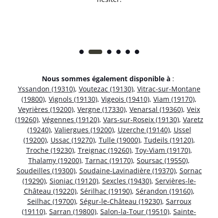
Nous sommes également disponible à
:
Yssandon (19310)
,
Voutezac (19130)
,
Vitrac-sur-Montane
(19800)
,
Vignols (19130)
,
Vigeois (19410)
,
Viam (19170)
,
Veyrières (19200)
,
Vergne (17330)
,
Venarsal (19360)
,
Veix
(19260)
,
Végennes (19120)
,
Vars-sur-Roseix (19130)
,
Varetz
(19240)
,
Valiergues (19200)
,
Uzerche (19140)
,
Ussel
(19200)
,
Ussac (19270)
,
Tulle (19000)
,
Tudeils (19120)
,
Troche (19230)
,
Treignac (19260)
,
Toy-Viam (19170)
,
Thalamy (19200)
,
Tarnac (19170)
,
Soursac (19550)
,
Soudeilles (19300)
,
Soudaine-Lavinadière (19370)
,
Sornac
(19290)
,
Sioniac (19120)
,
Sexcles (19430)
,
Servières-le-
Château (19220)
,
Sérilhac (19190)
,
Sérandon (19160)
,
Seilhac (19700)
,
Ségur-le-Château (19230)
,
Sarroux
(19110)
,
Sarran (19800)
,
Salon-la-Tour (19510)
,
Sainte-