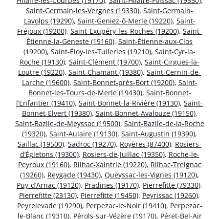
Hilaire-les-Courbes (19170)
,
Saint-Hilaire-Foissac (19550)
,
Saint-Germain-les-Vergnes (19330)
,
Saint-Germain-
Lavolps (19290)
,
Saint-Geniez-ô-Merle (19220)
,
Saint-
Fréjoux (19200)
,
Saint-Exupéry-les-Roches (19200)
,
Saint-
Étienne-la-Geneste (19160)
,
Saint-Étienne-aux-Clos
(19200)
,
Saint-Éloy-les-Tuileries (19210)
,
Saint-Cyr-la-
Roche (19130)
,
Saint-Clément (19700)
,
Saint-Cirgues-la-
Loutre (19220)
,
Saint-Chamant (19380)
,
Saint-Cernin-de-
Larche (19600)
,
Saint-Bonnet-près-Bort (19200)
,
Saint-
Bonnet-les-Tours-de-Merle (19430)
,
Saint-Bonnet-
l’Enfantier (19410)
,
Saint-Bonnet-la-Rivière (19130)
,
Saint-
Bonnet-Elvert (19380)
,
Saint-Bonnet-Avalouze (19150)
,
Saint-Bazile-de-Meyssac (19500)
,
Saint-Bazile-de-la-Roche
(19320)
,
Saint-Aulaire (19130)
,
Saint-Augustin (19390)
,
Saillac (19500)
,
Sadroc (19270)
,
Royères (87400)
,
Rosiers-
d’Égletons (19300)
,
Rosiers-de-Juillac (19350)
,
Roche-le-
Peyroux (19160)
,
Rilhac-Xaintrie (19220)
,
Rilhac-Treignac
(19260)
,
Reygade (19430)
,
Queyssac-les-Vignes (19120)
,
Puy-d’Arnac (19120)
,
Pradines (19170)
,
Pierrefitte (79330)
,
Pierrefitte (23130)
,
Pierrefitte (19450)
,
Peyrissac (19260)
,
Peyrelevade (19290)
,
Perpezac-le-Noir (19410)
,
Perpezac-
le-Blanc (19310)
,
Pérols-sur-Vézère (19170)
,
Péret-Bel-Air