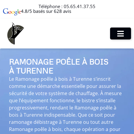
Téléphone :
05.65.41.37.55
4.8/5 basés sur 628 avis
RAMONAGE POÊLE À BOIS
À TURENNE
Le Ramonage poêle à bois à Turenne s’inscrit
comme une démarche essentielle pour assurer la
sécurité de votre système de chauffage. À mesure
que l’équipement fonctionne, le bistre s’installe
progressivement, rendant le Ramonage poêle à
bois à Turenne indispensable. Que ce soit pour
ramonage débistrage à Turenne ou tout autre
Ramonage poêle à bois, chaque opération a pour