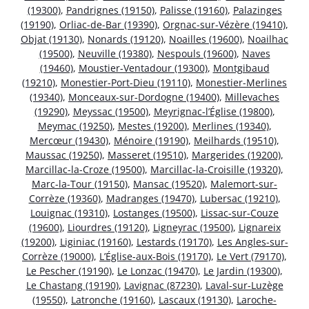
(19300)
,
Pandrignes (19150)
,
Palisse (19160)
,
Palazinges
(19190)
,
Orliac-de-Bar (19390)
,
Orgnac-sur-Vézère (19410)
,
Objat (19130)
,
Nonards (19120)
,
Noailles (19600)
,
Noailhac
(19500)
,
Neuville (19380)
,
Nespouls (19600)
,
Naves
(19460)
,
Moustier-Ventadour (19300)
,
Montgibaud
(19210)
,
Monestier-Port-Dieu (19110)
,
Monestier-Merlines
(19340)
,
Monceaux-sur-Dordogne (19400)
,
Millevaches
(19290)
,
Meyssac (19500)
,
Meyrignac-l’Église (19800)
,
Meymac (19250)
,
Mestes (19200)
,
Merlines (19340)
,
Mercœur (19430)
,
Ménoire (19190)
,
Meilhards (19510)
,
Maussac (19250)
,
Masseret (19510)
,
Margerides (19200)
,
Marcillac-la-Croze (19500)
,
Marcillac-la-Croisille (19320)
,
Marc-la-Tour (19150)
,
Mansac (19520)
,
Malemort-sur-
Corrèze (19360)
,
Madranges (19470)
,
Lubersac (19210)
,
Louignac (19310)
,
Lostanges (19500)
,
Lissac-sur-Couze
(19600)
,
Liourdres (19120)
,
Ligneyrac (19500)
,
Lignareix
(19200)
,
Liginiac (19160)
,
Lestards (19170)
,
Les Angles-sur-
Corrèze (19000)
,
L’Église-aux-Bois (19170)
,
Le Vert (79170)
,
Le Pescher (19190)
,
Le Lonzac (19470)
,
Le Jardin (19300)
,
Le Chastang (19190)
,
Lavignac (87230)
,
Laval-sur-Luzège
(19550)
,
Latronche (19160)
,
Lascaux (19130)
,
Laroche-