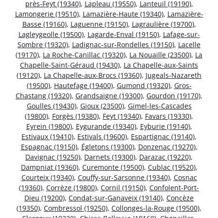
près-Feyt (19340)
,
Lapleau (19550)
,
Lanteuil (19190)
,
Lamongerie (19510)
,
Lamazière-Haute (19340)
,
Lamazière-
Basse (19160)
,
Laguenne (19150)
,
Lagraulière (19700)
,
Lagleygeolle (19500)
,
Lagarde-Enval (19150)
,
Lafage-sur-
Sombre (19320)
,
Ladignac-sur-Rondelles (19150)
,
Lacelle
(19170)
,
La Roche-Canillac (19320)
,
La Nouaille (23500)
,
La
Chapelle-Saint-Géraud (19430)
,
La Chapelle-aux-Saints
(19120)
,
La Chapelle-aux-Brocs (19360)
,
Jugeals-Nazareth
(19500)
,
Hautefage (19400)
,
Gumond (19320)
,
Gros-
Chastang (19320)
,
Grandsaigne (19300)
,
Gourdon (19170)
,
Goulles (19430)
,
Gioux (23500)
,
Gimel-les-Cascades
(19800)
,
Forgès (19380)
,
Feyt (19340)
,
Favars (19330)
,
Eyrein (19800)
,
Eygurande (19340)
,
Eyburie (19140)
,
Estivaux (19410)
,
Estivals (19600)
,
Espartignac (19140)
,
Espagnac (19150)
,
Égletons (19300)
,
Donzenac (19270)
,
Davignac (19250)
,
Darnets (19300)
,
Darazac (19220)
,
Dampniat (19360)
,
Curemonte (19500)
,
Cublac (19520)
,
Courteix (19340)
,
Couffy-sur-Sarsonne (19340)
,
Cosnac
(19360)
,
Corrèze (19800)
,
Cornil (19150)
,
Confolent-Port-
Dieu (19200)
,
Condat-sur-Ganaveix (19140)
,
Concèze
(19350)
,
Combressol (19250)
,
Collonges-la-Rouge (19500)
,