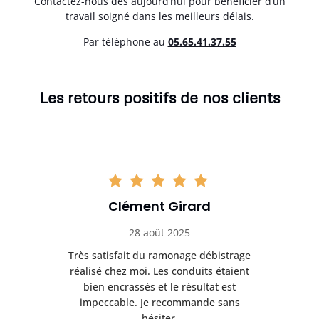
Contactez-nous dès aujourd’hui pour bénéficier d’un
travail soigné dans les meilleurs délais.
Par téléphone au
05.65.41.37.55
Les retours positifs de nos clients
Clément Girard
28 août 2025
e
Très satisfait du ramonage débistrage
née.
réalisé chez moi. Les conduits étaient
déb
et
bien encrassés et le résultat est
ret
 et
impeccable. Je recommande sans
hésiter.