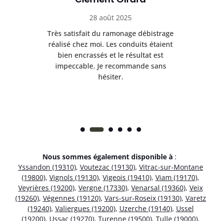
28 août 2025
e
Très satisfait du ramonage débistrage
née.
réalisé chez moi. Les conduits étaient
déb
et
bien encrassés et le résultat est
ret
 et
impeccable. Je recommande sans
hésiter.
Nous sommes également disponible à
:
Yssandon (19310)
,
Voutezac (19130)
,
Vitrac-sur-Montane
(19800)
,
Vignols (19130)
,
Vigeois (19410)
,
Viam (19170)
,
Veyrières (19200)
,
Vergne (17330)
,
Venarsal (19360)
,
Veix
(19260)
,
Végennes (19120)
,
Vars-sur-Roseix (19130)
,
Varetz
(19240)
,
Valiergues (19200)
,
Uzerche (19140)
,
Ussel
(19200)
,
Ussac (19270)
,
Turenne (19500)
,
Tulle (19000)
,