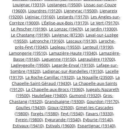
Louignac (19310)
,
Lostanges (19500)
,
Lissac-sur-Couze
(19600)
,
Liourdres (19120)
,
Ligneyrac (19500)
,
Lignareix
(19200)
,
Liginiac (19160)
,
Lestards (19170)
,
Les Angles-sur-
Corrèze (19000)
,
L’Église-aux-Bois (19170)
,
Le Vert (79170)
,
Le Pescher (19190)
,
Le Lonzac (19470)
,
Le Jardin (19300)
,
Le Chastang (19190)
,
Lavignac (87230)
,
Laval-sur-Luzège
(19550)
,
Latronche (19160)
,
Lascaux (19130)
,
Laroche-
près-Feyt (19340)
,
Lapleau (19550)
,
Lanteuil (19190)
,
Lamongerie (19510)
,
Lamazière-Haute (19340)
,
Lamazière-
Basse (19160)
,
Laguenne (19150)
,
Lagraulière (19700)
,
Lagleygeolle (19500)
,
Lagarde-Enval (19150)
,
Lafage-sur-
Sombre (19320)
,
Ladignac-sur-Rondelles (19150)
,
Lacelle
(19170)
,
La Roche-Canillac (19320)
,
La Nouaille (23500)
,
La
Chapelle-Saint-Géraud (19430)
,
La Chapelle-aux-Saints
(19120)
,
La Chapelle-aux-Brocs (19360)
,
Jugeals-Nazareth
(19500)
,
Hautefage (19400)
,
Gumond (19320)
,
Gros-
Chastang (19320)
,
Grandsaigne (19300)
,
Gourdon (19170)
,
Goulles (19430)
,
Gioux (23500)
,
Gimel-les-Cascades
(19800)
,
Forgès (19380)
,
Feyt (19340)
,
Favars (19330)
,
Eyrein (19800)
,
Eygurande (19340)
,
Eyburie (19140)
,
Estivaux (19410)
,
Estivals (19600)
,
Espartignac (19140)
,