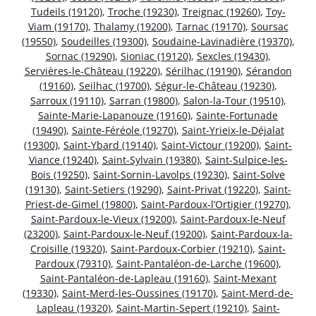
Tudeils (19120)
,
Troche (19230)
,
Treignac (19260)
,
Toy-
Viam (19170)
,
Thalamy (19200)
,
Tarnac (19170)
,
Soursac
(19550)
,
Soudeilles (19300)
,
Soudaine-Lavinadière (19370)
,
Sornac (19290)
,
Sioniac (19120)
,
Sexcles (19430)
,
Servières-le-Château (19220)
,
Sérilhac (19190)
,
Sérandon
(19160)
,
Seilhac (19700)
,
Ségur-le-Château (19230)
,
Sarroux (19110)
,
Sarran (19800)
,
Salon-la-Tour (19510)
,
Sainte-Marie-Lapanouze (19160)
,
Sainte-Fortunade
(19490)
,
Sainte-Féréole (19270)
,
Saint-Yrieix-le-Déjalat
(19300)
,
Saint-Ybard (19140)
,
Saint-Victour (19200)
,
Saint-
Viance (19240)
,
Saint-Sylvain (19380)
,
Saint-Sulpice-les-
Bois (19250)
,
Saint-Sornin-Lavolps (19230)
,
Saint-Solve
(19130)
,
Saint-Setiers (19290)
,
Saint-Privat (19220)
,
Saint-
Priest-de-Gimel (19800)
,
Saint-Pardoux-l’Ortigier (19270)
,
Saint-Pardoux-le-Vieux (19200)
,
Saint-Pardoux-le-Neuf
(23200)
,
Saint-Pardoux-le-Neuf (19200)
,
Saint-Pardoux-la-
Croisille (19320)
,
Saint-Pardoux-Corbier (19210)
,
Saint-
Pardoux (79310)
,
Saint-Pantaléon-de-Larche (19600)
,
Saint-Pantaléon-de-Lapleau (19160)
,
Saint-Mexant
(19330)
,
Saint-Merd-les-Oussines (19170)
,
Saint-Merd-de-
Lapleau (19320)
,
Saint-Martin-Sepert (19210)
,
Saint-