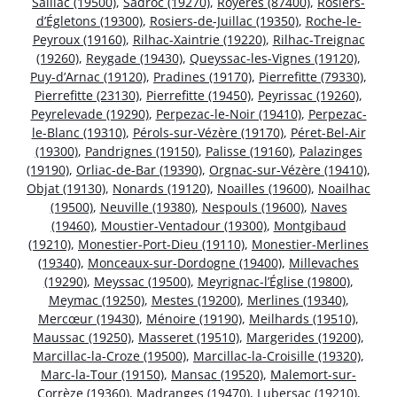
Saillac (19500)
,
Sadroc (19270)
,
Royères (87400)
,
Rosiers-
d’Égletons (19300)
,
Rosiers-de-Juillac (19350)
,
Roche-le-
Peyroux (19160)
,
Rilhac-Xaintrie (19220)
,
Rilhac-Treignac
(19260)
,
Reygade (19430)
,
Queyssac-les-Vignes (19120)
,
Puy-d’Arnac (19120)
,
Pradines (19170)
,
Pierrefitte (79330)
,
Pierrefitte (23130)
,
Pierrefitte (19450)
,
Peyrissac (19260)
,
Peyrelevade (19290)
,
Perpezac-le-Noir (19410)
,
Perpezac-
le-Blanc (19310)
,
Pérols-sur-Vézère (19170)
,
Péret-Bel-Air
(19300)
,
Pandrignes (19150)
,
Palisse (19160)
,
Palazinges
(19190)
,
Orliac-de-Bar (19390)
,
Orgnac-sur-Vézère (19410)
,
Objat (19130)
,
Nonards (19120)
,
Noailles (19600)
,
Noailhac
(19500)
,
Neuville (19380)
,
Nespouls (19600)
,
Naves
(19460)
,
Moustier-Ventadour (19300)
,
Montgibaud
(19210)
,
Monestier-Port-Dieu (19110)
,
Monestier-Merlines
(19340)
,
Monceaux-sur-Dordogne (19400)
,
Millevaches
(19290)
,
Meyssac (19500)
,
Meyrignac-l’Église (19800)
,
Meymac (19250)
,
Mestes (19200)
,
Merlines (19340)
,
Mercœur (19430)
,
Ménoire (19190)
,
Meilhards (19510)
,
Maussac (19250)
,
Masseret (19510)
,
Margerides (19200)
,
Marcillac-la-Croze (19500)
,
Marcillac-la-Croisille (19320)
,
Marc-la-Tour (19150)
,
Mansac (19520)
,
Malemort-sur-
Corrèze (19360)
,
Madranges (19470)
,
Lubersac (19210)
,