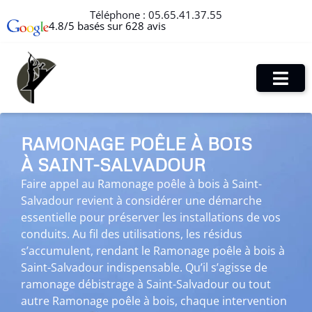
Téléphone :
05.65.41.37.55
4.8/5 basés sur 628 avis
RAMONAGE POÊLE À BOIS
À SAINT-SALVADOUR
Faire appel au Ramonage poêle à bois à Saint-
Salvadour revient à considérer une démarche
essentielle pour préserver les installations de vos
conduits. Au fil des utilisations, les résidus
s’accumulent, rendant le Ramonage poêle à bois à
Saint-Salvadour indispensable. Qu’il s’agisse de
ramonage débistrage à Saint-Salvadour ou tout
autre Ramonage poêle à bois, chaque intervention