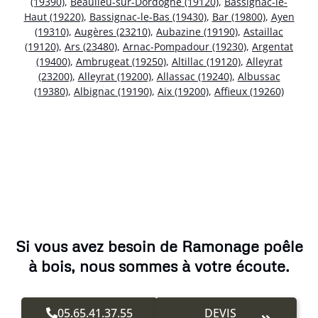
(19390)
,
Beaulieu-sur-Dordogne (19120)
,
Bassignac-le-
Haut (19220)
,
Bassignac-le-Bas (19430)
,
Bar (19800)
,
Ayen
(19310)
,
Augères (23210)
,
Aubazine (19190)
,
Astaillac
(19120)
,
Ars (23480)
,
Arnac-Pompadour (19230)
,
Argentat
(19400)
,
Ambrugeat (19250)
,
Altillac (19120)
,
Alleyrat
(23200)
,
Alleyrat (19200)
,
Allassac (19240)
,
Albussac
(19380)
,
Albignac (19190)
,
Aix (19200)
,
Affieux (19260)
Si vous avez besoin de Ramonage poêle
à bois, nous sommes à votre écoute.
05.65.41.37.55
DEVIS