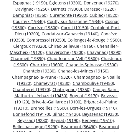
Espagnac (19150)
,
Égletons (19300)
,
Donzenac (19270)
,
Davignac (19250)
,
Darnets (19300)
,
Darazac (19220)
,
Dampniat (19360)
,
Curemonte (19500)
,
Cublac (19520)
,
Courteix (19340)
,
Couffy-sur-Sarsonne (19340)
,
Cosnac
(19360)
,
Corrèze (19800)
,
Cornil (19150)
,
Confolent-Port-
Dieu (19200)
,
Condat-sur-Ganaveix (19140)
,
Concèze
(19350)
,
Combressol (19250)
,
Collonges-la-Rouge (19500)
,
Clergoux (19320)
,
Chirac-Bellevue (19160)
,
Chenailler-
Mascheix (19120)
,
Chaveroche (19200)
,
Chavanac (19290)
,
Chaumeil (19390)
,
Chauffour-sur-Vell (19500)
,
Chasteaux
(19600)
,
Chartrier (19600)
,
Chapelle-Spinasse (19300)
,
Chanteix (19330)
,
Chanac-les-Mines (19150)
,
Champagnac-la-Prune (19320)
,
Champagnac-la-Noaille
(19320)
,
Chameyrat (19330)
,
Chamboulive (19450)
,
Chamberet (19370)
,
Chabrignac (19350)
,
Camps-Saint-
Mathurin-Léobazel (19430)
,
Bugeat (19170)
,
Brivezac
(19120)
,
Brive-la-Gaillarde (19100)
,
Brignac-la-Plaine
(19310)
,
Branceilles (19500)
,
Bort-les-Orgues (19110)
,
Bonnefond (19170)
,
Bilhac (19120)
,
Beyssenac (19230)
,
Beyssac (19230)
,
Beynat (19190)
,
Benayes (19510)
,
Bellechassagne (19290)
,
Beaumont (86490)
,
Beaumont