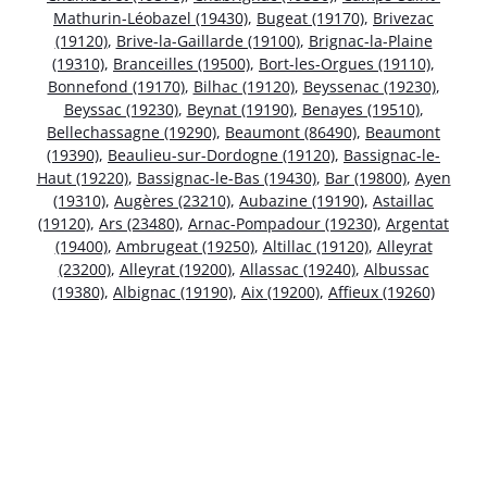
Mathurin-Léobazel (19430)
,
Bugeat (19170)
,
Brivezac
(19120)
,
Brive-la-Gaillarde (19100)
,
Brignac-la-Plaine
(19310)
,
Branceilles (19500)
,
Bort-les-Orgues (19110)
,
Bonnefond (19170)
,
Bilhac (19120)
,
Beyssenac (19230)
,
Beyssac (19230)
,
Beynat (19190)
,
Benayes (19510)
,
Bellechassagne (19290)
,
Beaumont (86490)
,
Beaumont
(19390)
,
Beaulieu-sur-Dordogne (19120)
,
Bassignac-le-
Haut (19220)
,
Bassignac-le-Bas (19430)
,
Bar (19800)
,
Ayen
(19310)
,
Augères (23210)
,
Aubazine (19190)
,
Astaillac
(19120)
,
Ars (23480)
,
Arnac-Pompadour (19230)
,
Argentat
(19400)
,
Ambrugeat (19250)
,
Altillac (19120)
,
Alleyrat
(23200)
,
Alleyrat (19200)
,
Allassac (19240)
,
Albussac
(19380)
,
Albignac (19190)
,
Aix (19200)
,
Affieux (19260)