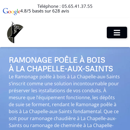
Téléphone :
05.65.41.37.55
4.8/5 basés sur 628 avis
RAMONAGE POÊLE À BOIS
À LA CHAPELLE-AUX-SAINTS
Le Ramonage poêle à bois à La Chapelle-aux-Saints
s’inscrit comme une solution incontournable pour
préserver les installations de vos conduits. À
mesure que l’équipement fonctionne, les dépôts
de suie se forment, rendant le Ramonage poêle à
bois à La Chapelle-aux-Saints fondamental. Que ce
soit pour ramonage chaudière à La Chapelle-aux-
Saints ou ramonage de cheminée à La Chapelle-