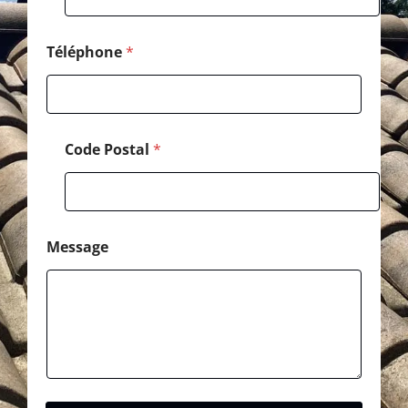
o
s
t
Téléphone
*
a
l
Code Postal
*
Message