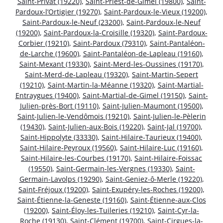
Saint-Privat (19220)
,
Saint-Priest-de-Gimel (19800)
,
Saint-
Pardoux-l’Ortigier (19270)
,
Saint-Pardoux-le-Vieux (19200)
,
Saint-Pardoux-le-Neuf (23200)
,
Saint-Pardoux-le-Neuf
(19200)
,
Saint-Pardoux-la-Croisille (19320)
,
Saint-Pardoux-
Corbier (19210)
,
Saint-Pardoux (79310)
,
Saint-Pantaléon-
de-Larche (19600)
,
Saint-Pantaléon-de-Lapleau (19160)
,
Saint-Mexant (19330)
,
Saint-Merd-les-Oussines (19170)
,
Saint-Merd-de-Lapleau (19320)
,
Saint-Martin-Sepert
(19210)
,
Saint-Martin-la-Méanne (19320)
,
Saint-Martial-
Entraygues (19400)
,
Saint-Martial-de-Gimel (19150)
,
Saint-
Julien-près-Bort (19110)
,
Saint-Julien-Maumont (19500)
,
Saint-Julien-le-Vendômois (19210)
,
Saint-Julien-le-Pèlerin
(19430)
,
Saint-Julien-aux-Bois (19220)
,
Saint-Jal (19700)
,
Saint-Hippolyte (33330)
,
Saint-Hilaire-Taurieux (19400)
,
Saint-Hilaire-Peyroux (19560)
,
Saint-Hilaire-Luc (19160)
,
Saint-Hilaire-les-Courbes (19170)
,
Saint-Hilaire-Foissac
(19550)
,
Saint-Germain-les-Vergnes (19330)
,
Saint-
Germain-Lavolps (19290)
,
Saint-Geniez-ô-Merle (19220)
,
Saint-Fréjoux (19200)
,
Saint-Exupéry-les-Roches (19200)
,
Saint-Étienne-la-Geneste (19160)
,
Saint-Étienne-aux-Clos
(19200)
,
Saint-Éloy-les-Tuileries (19210)
,
Saint-Cyr-la-
Roche (19130)
,
Saint-Clément (19700)
,
Saint-Cirgues-la-