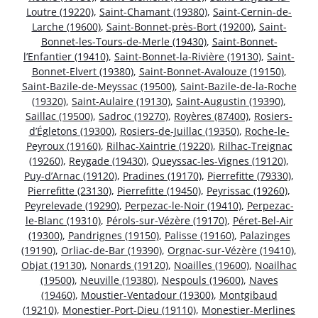
Loutre (19220)
,
Saint-Chamant (19380)
,
Saint-Cernin-de-
Larche (19600)
,
Saint-Bonnet-près-Bort (19200)
,
Saint-
Bonnet-les-Tours-de-Merle (19430)
,
Saint-Bonnet-
l’Enfantier (19410)
,
Saint-Bonnet-la-Rivière (19130)
,
Saint-
Bonnet-Elvert (19380)
,
Saint-Bonnet-Avalouze (19150)
,
Saint-Bazile-de-Meyssac (19500)
,
Saint-Bazile-de-la-Roche
(19320)
,
Saint-Aulaire (19130)
,
Saint-Augustin (19390)
,
Saillac (19500)
,
Sadroc (19270)
,
Royères (87400)
,
Rosiers-
d’Égletons (19300)
,
Rosiers-de-Juillac (19350)
,
Roche-le-
Peyroux (19160)
,
Rilhac-Xaintrie (19220)
,
Rilhac-Treignac
(19260)
,
Reygade (19430)
,
Queyssac-les-Vignes (19120)
,
Puy-d’Arnac (19120)
,
Pradines (19170)
,
Pierrefitte (79330)
,
Pierrefitte (23130)
,
Pierrefitte (19450)
,
Peyrissac (19260)
,
Peyrelevade (19290)
,
Perpezac-le-Noir (19410)
,
Perpezac-
le-Blanc (19310)
,
Pérols-sur-Vézère (19170)
,
Péret-Bel-Air
(19300)
,
Pandrignes (19150)
,
Palisse (19160)
,
Palazinges
(19190)
,
Orliac-de-Bar (19390)
,
Orgnac-sur-Vézère (19410)
,
Objat (19130)
,
Nonards (19120)
,
Noailles (19600)
,
Noailhac
(19500)
,
Neuville (19380)
,
Nespouls (19600)
,
Naves
(19460)
,
Moustier-Ventadour (19300)
,
Montgibaud
(19210)
,
Monestier-Port-Dieu (19110)
,
Monestier-Merlines