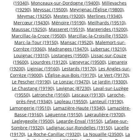
(19340)
,
Monceaux-sur-Dordogne (19400)
,
Millevaches
(19290)
,
Meyssac (19500)
,
Meyrignac-l’Église (19800)
,
Meymac (19250)
,
Mestes (19200)
,
Merlines (19340)
,
Mercœur (19430)
,
Ménoire (19190)
,
Meilhards (19510)
,
Maussac (19250)
,
Masseret (19510)
,
Margerides (19200)
,
Marcillac-la-Croze (19500)
,
Marcillac-la-Croisille (19320)
,
Marc-la-Tour (19150)
,
Mansac (19520)
,
Malemort-sur-
Corrèze (19360)
,
Madranges (19470)
,
Lubersac (19210)
,
Louignac (19310)
,
Lostanges (19500)
,
Lissac-sur-Couze
(19600)
,
Liourdres (19120)
,
Ligneyrac (19500)
,
Lignareix
(19200)
,
Liginiac (19160)
,
Lestards (19170)
,
Les Angles-sur-
Corrèze (19000)
,
L’Église-aux-Bois (19170)
,
Le Vert (79170)
,
Le Pescher (19190)
,
Le Lonzac (19470)
,
Le Jardin (19300)
,
Le Chastang (19190)
,
Lavignac (87230)
,
Laval-sur-Luzège
(19550)
,
Latronche (19160)
,
Lascaux (19130)
,
Laroche-
près-Feyt (19340)
,
Lapleau (19550)
,
Lanteuil (19190)
,
Lamongerie (19510)
,
Lamazière-Haute (19340)
,
Lamazière-
Basse (19160)
,
Laguenne (19150)
,
Lagraulière (19700)
,
Lagleygeolle (19500)
,
Lagarde-Enval (19150)
,
Lafage-sur-
Sombre (19320)
,
Ladignac-sur-Rondelles (19150)
,
Lacelle
(19170)
,
La Roche-Canillac (19320)
,
La Nouaille (23500)
,
La