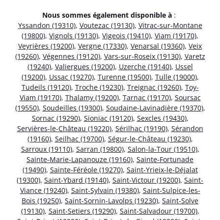
Nous sommes également disponible à
:
Yssandon (19310)
,
Voutezac (19130)
,
Vitrac-sur-Montane
(19800)
,
Vignols (19130)
,
Vigeois (19410)
,
Viam (19170)
,
Veyrières (19200)
,
Vergne (17330)
,
Venarsal (19360)
,
Veix
(19260)
,
Végennes (19120)
,
Vars-sur-Roseix (19130)
,
Varetz
(19240)
,
Valiergues (19200)
,
Uzerche (19140)
,
Ussel
(19200)
,
Ussac (19270)
,
Turenne (19500)
,
Tulle (19000)
,
Tudeils (19120)
,
Troche (19230)
,
Treignac (19260)
,
Toy-
Viam (19170)
,
Thalamy (19200)
,
Tarnac (19170)
,
Soursac
(19550)
,
Soudeilles (19300)
,
Soudaine-Lavinadière (19370)
,
Sornac (19290)
,
Sioniac (19120)
,
Sexcles (19430)
,
Servières-le-Château (19220)
,
Sérilhac (19190)
,
Sérandon
(19160)
,
Seilhac (19700)
,
Ségur-le-Château (19230)
,
Sarroux (19110)
,
Sarran (19800)
,
Salon-la-Tour (19510)
,
Sainte-Marie-Lapanouze (19160)
,
Sainte-Fortunade
(19490)
,
Sainte-Féréole (19270)
,
Saint-Yrieix-le-Déjalat
(19300)
,
Saint-Ybard (19140)
,
Saint-Victour (19200)
,
Saint-
Viance (19240)
,
Saint-Sylvain (19380)
,
Saint-Sulpice-les-
Bois (19250)
,
Saint-Sornin-Lavolps (19230)
,
Saint-Solve
(19130)
,
Saint-Setiers (19290)
,
Saint-Salvadour (19700)
,