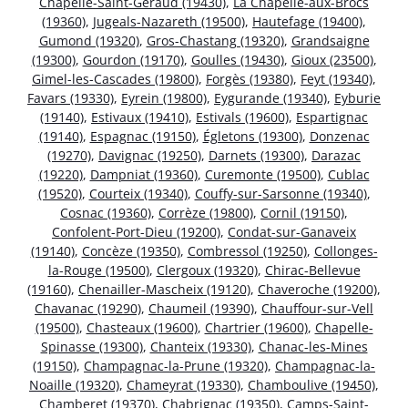
Chapelle-Saint-Géraud (19430)
,
La Chapelle-aux-Brocs
(19360)
,
Jugeals-Nazareth (19500)
,
Hautefage (19400)
,
Gumond (19320)
,
Gros-Chastang (19320)
,
Grandsaigne
(19300)
,
Gourdon (19170)
,
Goulles (19430)
,
Gioux (23500)
,
Gimel-les-Cascades (19800)
,
Forgès (19380)
,
Feyt (19340)
,
Favars (19330)
,
Eyrein (19800)
,
Eygurande (19340)
,
Eyburie
(19140)
,
Estivaux (19410)
,
Estivals (19600)
,
Espartignac
(19140)
,
Espagnac (19150)
,
Égletons (19300)
,
Donzenac
(19270)
,
Davignac (19250)
,
Darnets (19300)
,
Darazac
(19220)
,
Dampniat (19360)
,
Curemonte (19500)
,
Cublac
(19520)
,
Courteix (19340)
,
Couffy-sur-Sarsonne (19340)
,
Cosnac (19360)
,
Corrèze (19800)
,
Cornil (19150)
,
Confolent-Port-Dieu (19200)
,
Condat-sur-Ganaveix
(19140)
,
Concèze (19350)
,
Combressol (19250)
,
Collonges-
la-Rouge (19500)
,
Clergoux (19320)
,
Chirac-Bellevue
(19160)
,
Chenailler-Mascheix (19120)
,
Chaveroche (19200)
,
Chavanac (19290)
,
Chaumeil (19390)
,
Chauffour-sur-Vell
(19500)
,
Chasteaux (19600)
,
Chartrier (19600)
,
Chapelle-
Spinasse (19300)
,
Chanteix (19330)
,
Chanac-les-Mines
(19150)
,
Champagnac-la-Prune (19320)
,
Champagnac-la-
Noaille (19320)
,
Chameyrat (19330)
,
Chamboulive (19450)
,
Chamberet (19370)
,
Chabrignac (19350)
,
Camps-Saint-