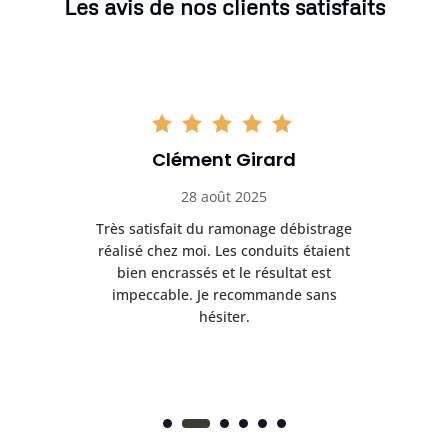
Les avis de nos clients satisfaits
Romain Leclercq
05 septembre 2025
bistrage
Excellent service de ramonage
 étaient
débistrage. L’intervention a permis de
t est
retrouver une cheminée fonctionnelle
 sans
et sécurisée. Rien à redire.