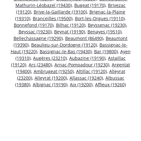
Mathurin-Léobazel (19430)
,
Bugeat (19170)
,
Brivezac
(19120)
,
Brive-la-Gaillarde (19100)
,
Brignac-la-Plaine
(19310)
,
Branceilles (19500)
,
Bort-les-Orgues (19110)
,
Bonnefond (19170)
,
Bilhac (19120)
,
Beyssenac (19230)
,
Beyssac (19230)
,
Beynat (19190)
,
Benayes (19510)
,
Bellechassagne (19290)
,
Beaumont (86490)
,
Beaumont
(19390)
,
Beaulieu-sur-Dordogne (19120)
,
Bassignac-le-
Haut (19220)
,
Bassignac-le-Bas (19430)
,
Bar (19800)
,
Ayen
(19310)
,
Augères (23210)
,
Aubazine (19190)
,
Astaillac
(19120)
,
Ars (23480)
,
Arnac-Pompadour (19230)
,
Argentat
(19400)
,
Ambrugeat (19250)
,
Altillac (19120)
,
Alleyrat
(23200)
,
Alleyrat (19200)
,
Allassac (19240)
,
Albussac
(19380)
,
Albignac (19190)
,
Aix (19200)
,
Affieux (19260)