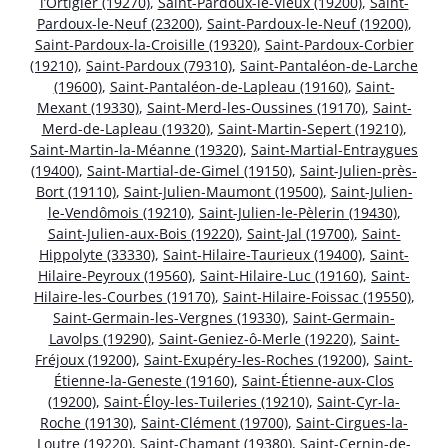
l’Ortigier (19270)
,
Saint-Pardoux-le-Vieux (19200)
,
Saint-
Pardoux-le-Neuf (23200)
,
Saint-Pardoux-le-Neuf (19200)
,
Saint-Pardoux-la-Croisille (19320)
,
Saint-Pardoux-Corbier
(19210)
,
Saint-Pardoux (79310)
,
Saint-Pantaléon-de-Larche
(19600)
,
Saint-Pantaléon-de-Lapleau (19160)
,
Saint-
Mexant (19330)
,
Saint-Merd-les-Oussines (19170)
,
Saint-
Merd-de-Lapleau (19320)
,
Saint-Martin-Sepert (19210)
,
Saint-Martin-la-Méanne (19320)
,
Saint-Martial-Entraygues
(19400)
,
Saint-Martial-de-Gimel (19150)
,
Saint-Julien-près-
Bort (19110)
,
Saint-Julien-Maumont (19500)
,
Saint-Julien-
le-Vendômois (19210)
,
Saint-Julien-le-Pèlerin (19430)
,
Saint-Julien-aux-Bois (19220)
,
Saint-Jal (19700)
,
Saint-
Hippolyte (33330)
,
Saint-Hilaire-Taurieux (19400)
,
Saint-
Hilaire-Peyroux (19560)
,
Saint-Hilaire-Luc (19160)
,
Saint-
Hilaire-les-Courbes (19170)
,
Saint-Hilaire-Foissac (19550)
,
Saint-Germain-les-Vergnes (19330)
,
Saint-Germain-
Lavolps (19290)
,
Saint-Geniez-ô-Merle (19220)
,
Saint-
Fréjoux (19200)
,
Saint-Exupéry-les-Roches (19200)
,
Saint-
Étienne-la-Geneste (19160)
,
Saint-Étienne-aux-Clos
(19200)
,
Saint-Éloy-les-Tuileries (19210)
,
Saint-Cyr-la-
Roche (19130)
,
Saint-Clément (19700)
,
Saint-Cirgues-la-
Loutre (19220)
,
Saint-Chamant (19380)
,
Saint-Cernin-de-