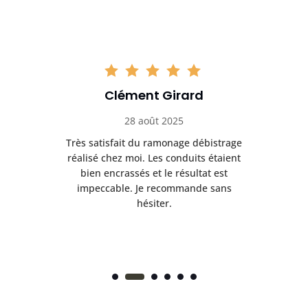
Clément Girard
28 août 2025
e
Très satisfait du ramonage débistrage
née.
réalisé chez moi. Les conduits étaient
déb
et
bien encrassés et le résultat est
ret
 et
impeccable. Je recommande sans
hésiter.