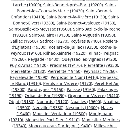
Larche (19600)
,
Saint-Bonnet-près-Bort (19200)
,
Saint-
Bonnet-les-Tours-de-Merle (19430)
,
Saint-Bonnet-
l’Enfantier (19410)
,
Saint-Bonnet-la-Rivière (19130)
,
Saint-
Bonnet-Elvert (19380)
,
Saint-Bonnet-Avalouze (19150)
,
Saint-Bazile-de-Meyssac (19500)
,
Saint-Bazile-de-la-Roche
(19320)
,
Saint-Aulaire (19130)
,
Saint-Augustin (19390)
,
Saillac (19500)
,
Sadroc (19270)
,
Royères (87400)
,
Rosiers-
d’Égletons (19300)
,
Rosiers-de-Juillac (19350)
,
Roche-le-
Peyroux (19160)
,
Rilhac-Xaintrie (19220)
,
Rilhac-Treignac
(19260)
,
Reygade (19430)
,
Queyssac-les-Vignes (19120)
,
Puy-d’Arnac (19120)
,
Pradines (19170)
,
Pierrefitte (79330)
,
Pierrefitte (23130)
,
Pierrefitte (19450)
,
Peyrissac (19260)
,
Peyrelevade (19290)
,
Perpezac-le-Noir (19410)
,
Perpezac-
le-Blanc (19310)
,
Pérols-sur-Vézère (19170)
,
Péret-Bel-Air
(19300)
,
Pandrignes (19150)
,
Palisse (19160)
,
Palazinges
(19190)
,
Orliac-de-Bar (19390)
,
Orgnac-sur-Vézère (19410)
,
Objat (19130)
,
Nonards (19120)
,
Noailles (19600)
,
Noailhac
(19500)
,
Neuville (19380)
,
Nespouls (19600)
,
Naves
(19460)
,
Moustier-Ventadour (19300)
,
Montgibaud
(19210)
,
Monestier-Port-Dieu (19110)
,
Monestier-Merlines
(19340)
,
Monceaux-sur-Dordogne (19400)
,
Millevaches