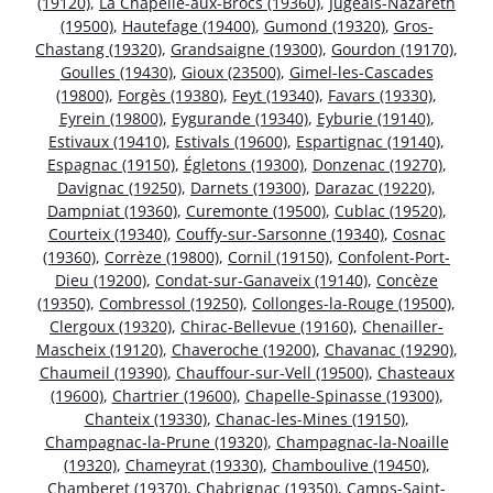
(19120)
,
La Chapelle-aux-Brocs (19360)
,
Jugeals-Nazareth
(19500)
,
Hautefage (19400)
,
Gumond (19320)
,
Gros-
Chastang (19320)
,
Grandsaigne (19300)
,
Gourdon (19170)
,
Goulles (19430)
,
Gioux (23500)
,
Gimel-les-Cascades
(19800)
,
Forgès (19380)
,
Feyt (19340)
,
Favars (19330)
,
Eyrein (19800)
,
Eygurande (19340)
,
Eyburie (19140)
,
Estivaux (19410)
,
Estivals (19600)
,
Espartignac (19140)
,
Espagnac (19150)
,
Égletons (19300)
,
Donzenac (19270)
,
Davignac (19250)
,
Darnets (19300)
,
Darazac (19220)
,
Dampniat (19360)
,
Curemonte (19500)
,
Cublac (19520)
,
Courteix (19340)
,
Couffy-sur-Sarsonne (19340)
,
Cosnac
(19360)
,
Corrèze (19800)
,
Cornil (19150)
,
Confolent-Port-
Dieu (19200)
,
Condat-sur-Ganaveix (19140)
,
Concèze
(19350)
,
Combressol (19250)
,
Collonges-la-Rouge (19500)
,
Clergoux (19320)
,
Chirac-Bellevue (19160)
,
Chenailler-
Mascheix (19120)
,
Chaveroche (19200)
,
Chavanac (19290)
,
Chaumeil (19390)
,
Chauffour-sur-Vell (19500)
,
Chasteaux
(19600)
,
Chartrier (19600)
,
Chapelle-Spinasse (19300)
,
Chanteix (19330)
,
Chanac-les-Mines (19150)
,
Champagnac-la-Prune (19320)
,
Champagnac-la-Noaille
(19320)
,
Chameyrat (19330)
,
Chamboulive (19450)
,
Chamberet (19370)
,
Chabrignac (19350)
,
Camps-Saint-