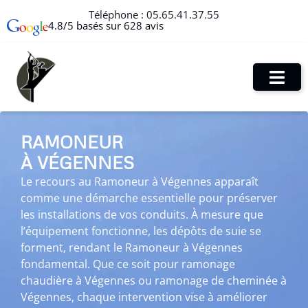
Téléphone :
05.65.41.37.55
4.8/5 basés sur 628 avis
RAMONEUR
À VÉGENNES
Le recours au Ramoneur à Végennes apparaît
comme une démarche essentielle pour préserver
les installations de vos conduits. À mesure que
l’équipement fonctionne, les dépôts de suie se
forment, rendant le Ramoneur à Végennes
fondamental. Que ce soit pour ramonage
chaudière à Végennes ou ramonage de cheminée à
Végennes, chaque intervention vise à améliorer