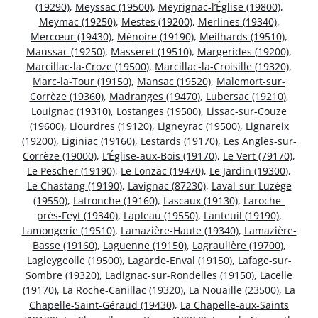
(19290)
,
Meyssac (19500)
,
Meyrignac-l’Église (19800)
,
Meymac (19250)
,
Mestes (19200)
,
Merlines (19340)
,
Mercœur (19430)
,
Ménoire (19190)
,
Meilhards (19510)
,
Maussac (19250)
,
Masseret (19510)
,
Margerides (19200)
,
Marcillac-la-Croze (19500)
,
Marcillac-la-Croisille (19320)
,
Marc-la-Tour (19150)
,
Mansac (19520)
,
Malemort-sur-
Corrèze (19360)
,
Madranges (19470)
,
Lubersac (19210)
,
Louignac (19310)
,
Lostanges (19500)
,
Lissac-sur-Couze
(19600)
,
Liourdres (19120)
,
Ligneyrac (19500)
,
Lignareix
(19200)
,
Liginiac (19160)
,
Lestards (19170)
,
Les Angles-sur-
Corrèze (19000)
,
L’Église-aux-Bois (19170)
,
Le Vert (79170)
,
Le Pescher (19190)
,
Le Lonzac (19470)
,
Le Jardin (19300)
,
Le Chastang (19190)
,
Lavignac (87230)
,
Laval-sur-Luzège
(19550)
,
Latronche (19160)
,
Lascaux (19130)
,
Laroche-
près-Feyt (19340)
,
Lapleau (19550)
,
Lanteuil (19190)
,
Lamongerie (19510)
,
Lamazière-Haute (19340)
,
Lamazière-
Basse (19160)
,
Laguenne (19150)
,
Lagraulière (19700)
,
Lagleygeolle (19500)
,
Lagarde-Enval (19150)
,
Lafage-sur-
Sombre (19320)
,
Ladignac-sur-Rondelles (19150)
,
Lacelle
(19170)
,
La Roche-Canillac (19320)
,
La Nouaille (23500)
,
La
Chapelle-Saint-Géraud (19430)
,
La Chapelle-aux-Saints