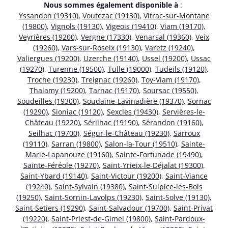
Nous sommes également disponible à
:
Yssandon (19310)
,
Voutezac (19130)
,
Vitrac-sur-Montane
(19800)
,
Vignols (19130)
,
Vigeois (19410)
,
Viam (19170)
,
Veyrières (19200)
,
Vergne (17330)
,
Venarsal (19360)
,
Veix
(19260)
,
Vars-sur-Roseix (19130)
,
Varetz (19240)
,
Valiergues (19200)
,
Uzerche (19140)
,
Ussel (19200)
,
Ussac
(19270)
,
Turenne (19500)
,
Tulle (19000)
,
Tudeils (19120)
,
Troche (19230)
,
Treignac (19260)
,
Toy-Viam (19170)
,
Thalamy (19200)
,
Tarnac (19170)
,
Soursac (19550)
,
Soudeilles (19300)
,
Soudaine-Lavinadière (19370)
,
Sornac
(19290)
,
Sioniac (19120)
,
Sexcles (19430)
,
Servières-le-
Château (19220)
,
Sérilhac (19190)
,
Sérandon (19160)
,
Seilhac (19700)
,
Ségur-le-Château (19230)
,
Sarroux
(19110)
,
Sarran (19800)
,
Salon-la-Tour (19510)
,
Sainte-
Marie-Lapanouze (19160)
,
Sainte-Fortunade (19490)
,
Sainte-Féréole (19270)
,
Saint-Yrieix-le-Déjalat (19300)
,
Saint-Ybard (19140)
,
Saint-Victour (19200)
,
Saint-Viance
(19240)
,
Saint-Sylvain (19380)
,
Saint-Sulpice-les-Bois
(19250)
,
Saint-Sornin-Lavolps (19230)
,
Saint-Solve (19130)
,
Saint-Setiers (19290)
,
Saint-Salvadour (19700)
,
Saint-Privat
(19220)
,
Saint-Priest-de-Gimel (19800)
,
Saint-Pardoux-