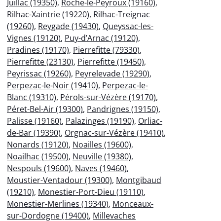
Juillac (19350)
,
Roche-le-Peyroux (19160)
,
Rilhac-Xaintrie (19220)
,
Rilhac-Treignac
(19260)
,
Reygade (19430)
,
Queyssac-les-
Vignes (19120)
,
Puy-d’Arnac (19120)
,
Pradines (19170)
,
Pierrefitte (79330)
,
Pierrefitte (23130)
,
Pierrefitte (19450)
,
Peyrissac (19260)
,
Peyrelevade (19290)
,
Perpezac-le-Noir (19410)
,
Perpezac-le-
Blanc (19310)
,
Pérols-sur-Vézère (19170)
,
Péret-Bel-Air (19300)
,
Pandrignes (19150)
,
Palisse (19160)
,
Palazinges (19190)
,
Orliac-
de-Bar (19390)
,
Orgnac-sur-Vézère (19410)
,
Nonards (19120)
,
Noailles (19600)
,
Noailhac (19500)
,
Neuville (19380)
,
Nespouls (19600)
,
Naves (19460)
,
Moustier-Ventadour (19300)
,
Montgibaud
(19210)
,
Monestier-Port-Dieu (19110)
,
Monestier-Merlines (19340)
,
Monceaux-
sur-Dordogne (19400)
,
Millevaches