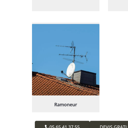
Ramoneur
05.65.41.37.55
DEVIS GRATU