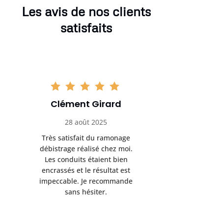
Les avis de nos clients
satisfaits
Clément Girard
Romai
28 août 2025
05 se
Très satisfait du ramonage
Excelle
débistrage réalisé chez moi.
ramonag
Les conduits étaient bien
L’interven
encrassés et le résultat est
retrouve
impeccable. Je recommande
fonctionne
sans hésiter.
Rien