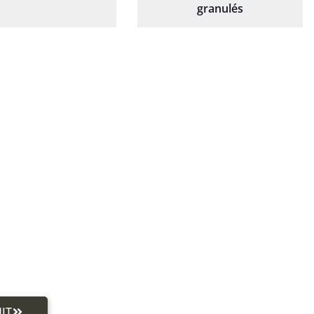
granulés
IT