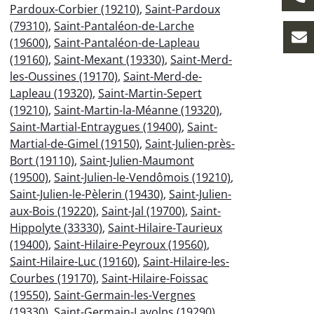
Pardoux-Corbier (19210)
,
Saint-Pardoux
(79310)
,
Saint-Pantaléon-de-Larche
(19600)
,
Saint-Pantaléon-de-Lapleau
(19160)
,
Saint-Mexant (19330)
,
Saint-Merd-
les-Oussines (19170)
,
Saint-Merd-de-
Lapleau (19320)
,
Saint-Martin-Sepert
(19210)
,
Saint-Martin-la-Méanne (19320)
,
Saint-Martial-Entraygues (19400)
,
Saint-
Martial-de-Gimel (19150)
,
Saint-Julien-près-
Bort (19110)
,
Saint-Julien-Maumont
(19500)
,
Saint-Julien-le-Vendômois (19210)
,
Saint-Julien-le-Pèlerin (19430)
,
Saint-Julien-
aux-Bois (19220)
,
Saint-Jal (19700)
,
Saint-
Hippolyte (33330)
,
Saint-Hilaire-Taurieux
(19400)
,
Saint-Hilaire-Peyroux (19560)
,
Saint-Hilaire-Luc (19160)
,
Saint-Hilaire-les-
Courbes (19170)
,
Saint-Hilaire-Foissac
(19550)
,
Saint-Germain-les-Vergnes
(19330)
,
Saint-Germain-Lavolps (19290)
,