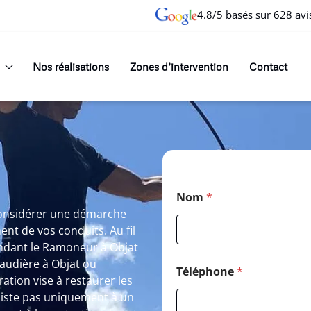
4.8/5 basés sur 628 avi
Nos réalisations
Zones d’intervention
Contact
Nom
*
considérer une démarche
ent de vos conduits. Au fil
rendant le Ramoneur à Objat
haudière à Objat ou
Téléphone
*
tion vise à restaurer les
iste pas uniquement à un