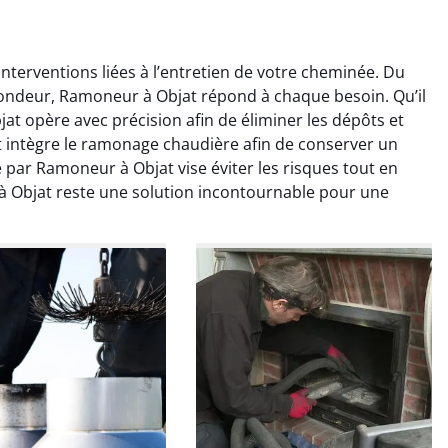
terventions liées à l’entretien de votre cheminée. Du
fondeur, Ramoneur à Objat répond à chaque besoin. Qu’il
t opère avec précision afin de éliminer les dépôts et
 intègre le ramonage chaudière afin de conserver un
ar Ramoneur à Objat vise éviter les risques tout en
à Objat reste une solution incontournable pour une
colas Perrin
Yannick Morel
2 janvier 2026
12 juillet 2025
ntion rapide et très
Intervention très efficace
 pour le ramonage
pour le ramonage débistrage
age. On sent tout de
de ma cheminée. Le tirage
 différence au niveau
est nettement meilleur et
age. Très satisfait.
plus aucune odeur. Travail
propre et rapide.