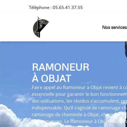
Téléphone :
05.65.41.37.55
Nos services
RAMONEUR
À OBJAT
Faire appel au Ramoneur à Objat revient à 
essentielle pour garantir le bon fonctionnem
des utilisations, les résidus s’accumulent, 
indispensable. Qu’il s’agisse de ramonage c
ramonage de cheminée à Objat, chaque opéra
performances. Le Ramoneur à Objat ne cons