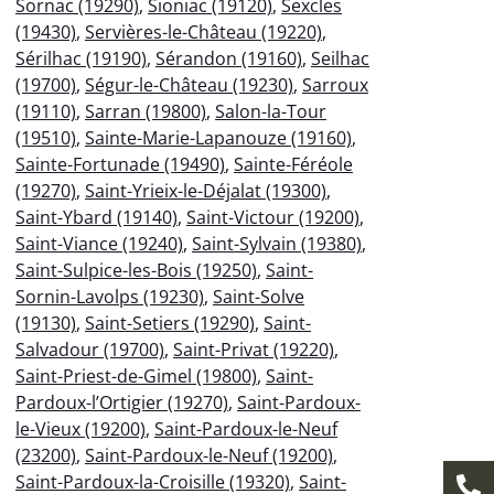
Sornac (19290)
,
Sioniac (19120)
,
Sexcles
(19430)
,
Servières-le-Château (19220)
,
Sérilhac (19190)
,
Sérandon (19160)
,
Seilhac
(19700)
,
Ségur-le-Château (19230)
,
Sarroux
(19110)
,
Sarran (19800)
,
Salon-la-Tour
(19510)
,
Sainte-Marie-Lapanouze (19160)
,
Sainte-Fortunade (19490)
,
Sainte-Féréole
(19270)
,
Saint-Yrieix-le-Déjalat (19300)
,
Saint-Ybard (19140)
,
Saint-Victour (19200)
,
Saint-Viance (19240)
,
Saint-Sylvain (19380)
,
Saint-Sulpice-les-Bois (19250)
,
Saint-
Sornin-Lavolps (19230)
,
Saint-Solve
(19130)
,
Saint-Setiers (19290)
,
Saint-
Salvadour (19700)
,
Saint-Privat (19220)
,
Saint-Priest-de-Gimel (19800)
,
Saint-
Pardoux-l’Ortigier (19270)
,
Saint-Pardoux-
le-Vieux (19200)
,
Saint-Pardoux-le-Neuf
(23200)
,
Saint-Pardoux-le-Neuf (19200)
,
Saint-Pardoux-la-Croisille (19320)
,
Saint-