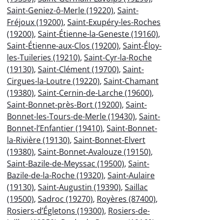
Saint-Geniez-ô-Merle (19220)
,
Saint-
Fréjoux (19200)
,
Saint-Exupéry-les-Roches
(19200)
,
Saint-Étienne-la-Geneste (19160)
,
Saint-Étienne-aux-Clos (19200)
,
Saint-Éloy-
les-Tuileries (19210)
,
Saint-Cyr-la-Roche
(19130)
,
Saint-Clément (19700)
,
Saint-
Cirgues-la-Loutre (19220)
,
Saint-Chamant
(19380)
,
Saint-Cernin-de-Larche (19600)
,
Saint-Bonnet-près-Bort (19200)
,
Saint-
Bonnet-les-Tours-de-Merle (19430)
,
Saint-
Bonnet-l’Enfantier (19410)
,
Saint-Bonnet-
la-Rivière (19130)
,
Saint-Bonnet-Elvert
(19380)
,
Saint-Bonnet-Avalouze (19150)
,
Saint-Bazile-de-Meyssac (19500)
,
Saint-
Bazile-de-la-Roche (19320)
,
Saint-Aulaire
(19130)
,
Saint-Augustin (19390)
,
Saillac
(19500)
,
Sadroc (19270)
,
Royères (87400)
,
Rosiers-d’Égletons (19300)
,
Rosiers-de-