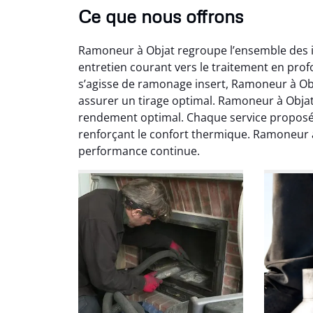
Ce que nous offrons
Ramoneur à Objat regroupe l’ensemble des in
entretien courant vers le traitement en pro
s’agisse de ramonage insert, Ramoneur à Obja
assurer un tirage optimal. Ramoneur à Objat
rendement optimal. Chaque service proposé p
renforçant le confort thermique. Ramoneur 
Ni
performance continue.
2
Interve
propre
débistr
suite la
du tir