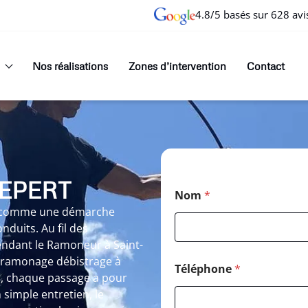
4.8/5 basés sur 628 avi
Nos réalisations
Zones d’intervention
Contact
EPERT
Nom
*
it comme une démarche
nduits. Au fil des
rendant le Ramoneur à Saint-
e ramonage débistrage à
Téléphone
*
r, chaque passage a pour
n simple entretien, le