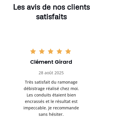
Les avis de nos clients
satisfaits
Clément Girard
Romai
28 août 2025
05 se
Très satisfait du ramonage
Excelle
débistrage réalisé chez moi.
ramonag
Les conduits étaient bien
L’interven
encrassés et le résultat est
retrouve
impeccable. Je recommande
fonctionne
sans hésiter.
Rien