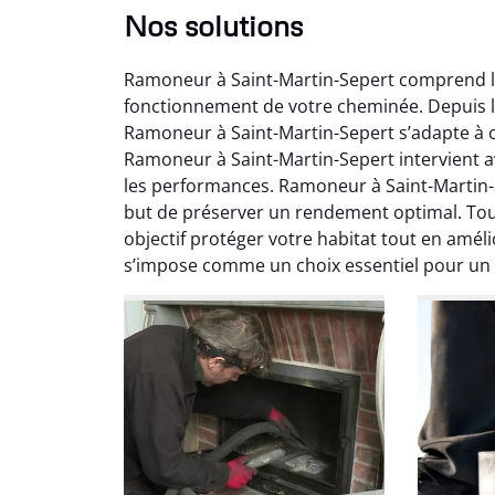
Nos solutions
Ramoneur à Saint-Martin-Sepert comprend l
fonctionnement de votre cheminée. Depuis le
Ramoneur à Saint-Martin-Sepert s’adapte à c
Ramoneur à Saint-Martin-Sepert intervient a
les performances. Ramoneur à Saint-Martin-
but de préserver un rendement optimal. Tou
Ni
objectif protéger votre habitat tout en amé
s’impose comme un choix essentiel pour un 
2
Interve
propre
débistr
suite la
du tir