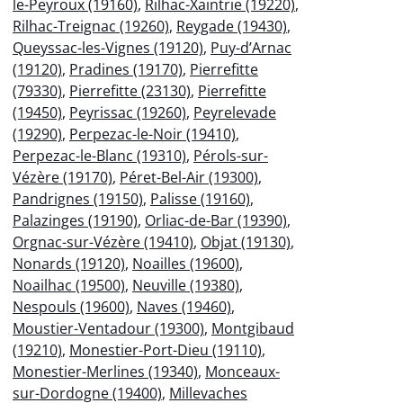
le-Peyroux (19160)
,
Rilhac-Xaintrie (19220)
,
Rilhac-Treignac (19260)
,
Reygade (19430)
,
Queyssac-les-Vignes (19120)
,
Puy-d’Arnac
(19120)
,
Pradines (19170)
,
Pierrefitte
(79330)
,
Pierrefitte (23130)
,
Pierrefitte
(19450)
,
Peyrissac (19260)
,
Peyrelevade
(19290)
,
Perpezac-le-Noir (19410)
,
Perpezac-le-Blanc (19310)
,
Pérols-sur-
Vézère (19170)
,
Péret-Bel-Air (19300)
,
Pandrignes (19150)
,
Palisse (19160)
,
Palazinges (19190)
,
Orliac-de-Bar (19390)
,
Orgnac-sur-Vézère (19410)
,
Objat (19130)
,
Nonards (19120)
,
Noailles (19600)
,
Noailhac (19500)
,
Neuville (19380)
,
Nespouls (19600)
,
Naves (19460)
,
Moustier-Ventadour (19300)
,
Montgibaud
(19210)
,
Monestier-Port-Dieu (19110)
,
Monestier-Merlines (19340)
,
Monceaux-
sur-Dordogne (19400)
,
Millevaches