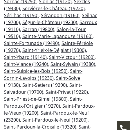
Sornac (19290)
,
Sioniac (19120)
,
Sexcles
(19430)
,
Servières-le-Château (19220)
,
Sérilhac (19190)
,
Sérandon (19160)
,
Seilhac
(19700)
,
Ségur-le-Château (19230)
,
Sarroux
(19110)
,
Sarran (19800)
,
Salon-la-Tour
(19510)
,
Sainte-Marie-Lapanouze (19160)
,
Sainte-Fortunade (19490)
,
Sainte-Féréole
(19270)
,
Saint-Yrieix-le-Déjalat (19300)
,
Saint-Ybard (19140)
,
Saint-Victour (19200)
,
Saint-Viance (19240)
,
Saint-Sylvain (19380)
,
Saint-Sulpice-les-Bois (19250)
,
Saint-
Sornin-Lavolps (19230)
,
Saint-Solve
(19130)
,
Saint-Setiers (19290)
,
Saint-
Salvadour (19700)
,
Saint-Privat (19220)
,
Saint-Priest-de-Gimel (19800)
,
Saint-
Pardoux-l’Ortigier (19270)
,
Saint-Pardoux-
le-Vieux (19200)
,
Saint-Pardoux-le-Neuf
(23200)
,
Saint-Pardoux-le-Neuf (19200)
,
Saint-Pardoux-la-Croisille (19320)
,
Saint-