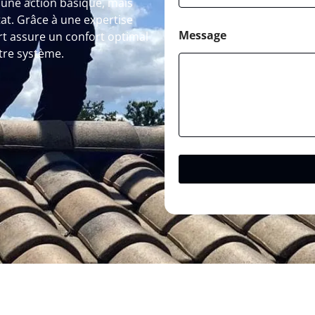
une action basique, mais
tat. Grâce à une expertise
Message
rt assure un confort optimal
tre système.