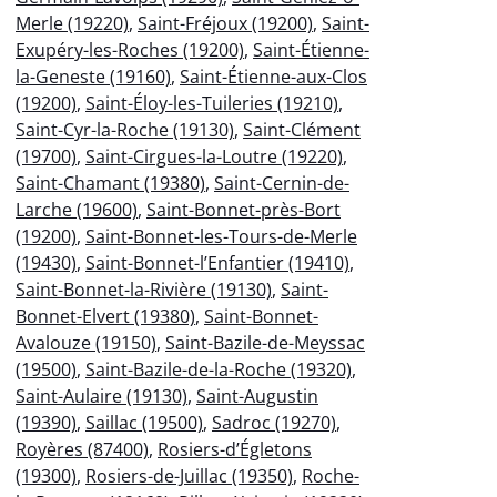
Merle (19220)
,
Saint-Fréjoux (19200)
,
Saint-
Exupéry-les-Roches (19200)
,
Saint-Étienne-
la-Geneste (19160)
,
Saint-Étienne-aux-Clos
(19200)
,
Saint-Éloy-les-Tuileries (19210)
,
Saint-Cyr-la-Roche (19130)
,
Saint-Clément
(19700)
,
Saint-Cirgues-la-Loutre (19220)
,
Saint-Chamant (19380)
,
Saint-Cernin-de-
Larche (19600)
,
Saint-Bonnet-près-Bort
(19200)
,
Saint-Bonnet-les-Tours-de-Merle
(19430)
,
Saint-Bonnet-l’Enfantier (19410)
,
Saint-Bonnet-la-Rivière (19130)
,
Saint-
Bonnet-Elvert (19380)
,
Saint-Bonnet-
Avalouze (19150)
,
Saint-Bazile-de-Meyssac
(19500)
,
Saint-Bazile-de-la-Roche (19320)
,
Saint-Aulaire (19130)
,
Saint-Augustin
(19390)
,
Saillac (19500)
,
Sadroc (19270)
,
Royères (87400)
,
Rosiers-d’Égletons
(19300)
,
Rosiers-de-Juillac (19350)
,
Roche-