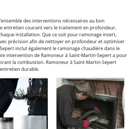
’ensemble des interventions nécessaires au bon
 entretien courant vers le traitement en profondeur,
haque installation. Que ce soit pour ramonage insert,
vec précision afin de nettoyer en profondeur et optimiser
Sepert inclut également le ramonage chaudière dans le
te intervention de Ramoneur à Saint-Martin-Sepert a pour
colas Perrin
Yannick Morel
liorant la combustion. Ramoneur à Saint-Martin-Sepert
entretien durable.
2 janvier 2026
12 juillet 2025
ntion rapide et très
Intervention très efficace
 pour le ramonage
pour le ramonage débistrage
age. On sent tout de
de ma cheminée. Le tirage
 différence au niveau
est nettement meilleur et
age. Très satisfait.
plus aucune odeur. Travail
propre et rapide.