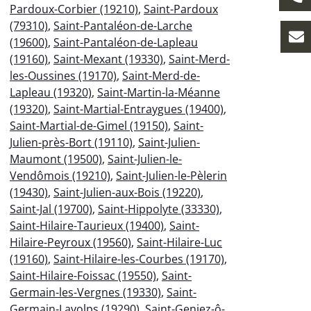
Pardoux-Corbier (19210)
,
Saint-Pardoux
(79310)
,
Saint-Pantaléon-de-Larche
(19600)
,
Saint-Pantaléon-de-Lapleau
(19160)
,
Saint-Mexant (19330)
,
Saint-Merd-
les-Oussines (19170)
,
Saint-Merd-de-
Lapleau (19320)
,
Saint-Martin-la-Méanne
(19320)
,
Saint-Martial-Entraygues (19400)
,
Saint-Martial-de-Gimel (19150)
,
Saint-
Julien-près-Bort (19110)
,
Saint-Julien-
Maumont (19500)
,
Saint-Julien-le-
Vendômois (19210)
,
Saint-Julien-le-Pèlerin
(19430)
,
Saint-Julien-aux-Bois (19220)
,
Saint-Jal (19700)
,
Saint-Hippolyte (33330)
,
Saint-Hilaire-Taurieux (19400)
,
Saint-
Hilaire-Peyroux (19560)
,
Saint-Hilaire-Luc
(19160)
,
Saint-Hilaire-les-Courbes (19170)
,
Saint-Hilaire-Foissac (19550)
,
Saint-
Germain-les-Vergnes (19330)
,
Saint-
Germain-Lavolps (19290)
,
Saint-Geniez-ô-