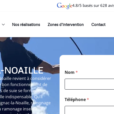
4.8/5 basés sur 628 avi
Nos réalisations
Zones d’intervention
Contact
-NOAILLE
Nom
*
aille revient à considérer
le bon fonctionnement de
ôts de suie se forment,
e indispensable. Qu’il
Téléphone
*
gnac-la-Noaille, ramonage
u ramonage insert à