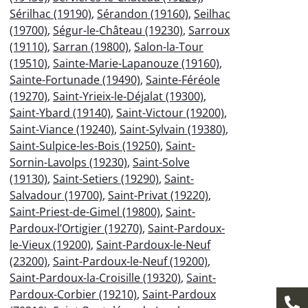
Sérilhac (19190)
,
Sérandon (19160)
,
Seilhac
(19700)
,
Ségur-le-Château (19230)
,
Sarroux
(19110)
,
Sarran (19800)
,
Salon-la-Tour
(19510)
,
Sainte-Marie-Lapanouze (19160)
,
Sainte-Fortunade (19490)
,
Sainte-Féréole
(19270)
,
Saint-Yrieix-le-Déjalat (19300)
,
Saint-Ybard (19140)
,
Saint-Victour (19200)
,
Saint-Viance (19240)
,
Saint-Sylvain (19380)
,
Saint-Sulpice-les-Bois (19250)
,
Saint-
Sornin-Lavolps (19230)
,
Saint-Solve
(19130)
,
Saint-Setiers (19290)
,
Saint-
Salvadour (19700)
,
Saint-Privat (19220)
,
Saint-Priest-de-Gimel (19800)
,
Saint-
Pardoux-l’Ortigier (19270)
,
Saint-Pardoux-
le-Vieux (19200)
,
Saint-Pardoux-le-Neuf
(23200)
,
Saint-Pardoux-le-Neuf (19200)
,
Saint-Pardoux-la-Croisille (19320)
,
Saint-
Pardoux-Corbier (19210)
,
Saint-Pardoux