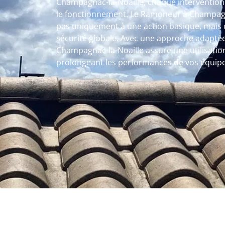
Champagnac-la-Noaille, chaque intervention 
le fonctionnement. Le Ramoneur à Champagn
pas uniquement à une action basique, mais 
sécurité globale. Avec une approche adapté
Champagnac-la-Noaille assure une utilisatio
prolongeant les performances de vos équip