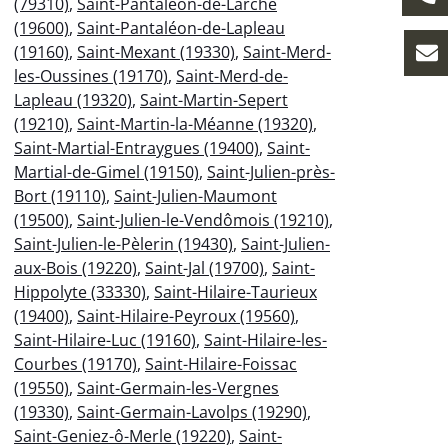
(79310)
,
Saint-Pantaléon-de-Larche
(19600)
,
Saint-Pantaléon-de-Lapleau
(19160)
,
Saint-Mexant (19330)
,
Saint-Merd-
les-Oussines (19170)
,
Saint-Merd-de-
Lapleau (19320)
,
Saint-Martin-Sepert
(19210)
,
Saint-Martin-la-Méanne (19320)
,
Saint-Martial-Entraygues (19400)
,
Saint-
Martial-de-Gimel (19150)
,
Saint-Julien-près-
Bort (19110)
,
Saint-Julien-Maumont
(19500)
,
Saint-Julien-le-Vendômois (19210)
,
Saint-Julien-le-Pèlerin (19430)
,
Saint-Julien-
aux-Bois (19220)
,
Saint-Jal (19700)
,
Saint-
Hippolyte (33330)
,
Saint-Hilaire-Taurieux
(19400)
,
Saint-Hilaire-Peyroux (19560)
,
Saint-Hilaire-Luc (19160)
,
Saint-Hilaire-les-
Courbes (19170)
,
Saint-Hilaire-Foissac
(19550)
,
Saint-Germain-les-Vergnes
(19330)
,
Saint-Germain-Lavolps (19290)
,
Saint-Geniez-ô-Merle (19220)
,
Saint-