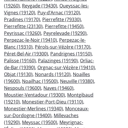
(19260)
,
Reygade (19430)
,
Queyssac-les-
Vignes (19120)
,
Puy-d’Arnac (19120)
,
Pradines (19170)
,
Pierrefitte (79330)
,
Pierrefitte (23130)
,
Pierrefitte (19450)
,
Peyrissac (19260)
,
Peyrelevade (19290)
,
Perpezac-le-Noir (19410)
,
Perpezac-le-
Blanc (19310)
,
Pérols-sur-Vézère (19170)
,
Péret-Bel-Air (19300)
,
Pandrignes (19150)
,
Palisse (19160)
,
Palazinges (19190)
,
Orliac-
de-Bar (19390)
,
Orgnac-sur-Vézère (19410)
,
Objat (19130)
,
Nonards (19120)
,
Noailles
(19600)
,
Noailhac (19500)
,
Neuville (19380)
,
Nespouls (19600)
,
Naves (19460)
,
Moustier-Ventadour (19300)
,
Montgibaud
(19210)
,
Monestier-Port-Dieu (19110)
,
Monestier-Merlines (19340)
,
Monceaux-
sur-Dordogne (19400)
,
Millevaches
(19290)
,
Meyssac (19500)
,
Meyrignac-