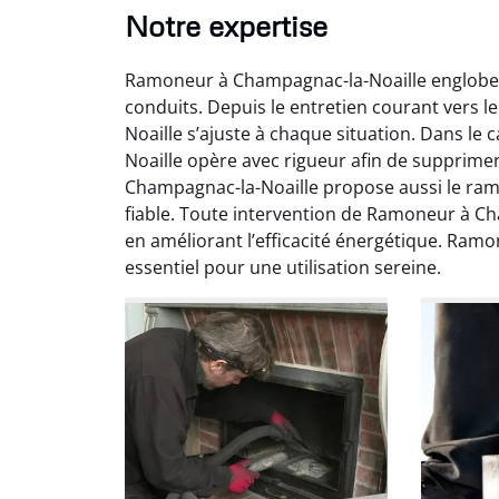
Notre expertise
Ramoneur à Champagnac-la-Noaille englobe u
conduits. Depuis le entretien courant vers
Noaille s’ajuste à chaque situation. Dans l
Noaille opère avec rigueur afin de supprimer
Champagnac-la-Noaille propose aussi le ram
Ni
fiable. Toute intervention de Ramoneur à Cha
en améliorant l’efficacité énergétique. Ra
2
essentiel pour une utilisation sereine.
Interve
propre
débistr
suite la
du tir