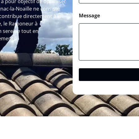
a pour objectif de optimiser
ac-la-Noaille ne consiste
Message
contribue directement à la
e, le Ramoneur à
n sereine tout en
ements.