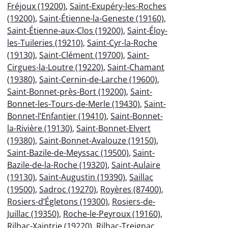
Fréjoux (19200)
,
Saint-Exupéry-les-Roches
(19200)
,
Saint-Étienne-la-Geneste (19160)
,
Saint-Étienne-aux-Clos (19200)
,
Saint-Éloy-
les-Tuileries (19210)
,
Saint-Cyr-la-Roche
(19130)
,
Saint-Clément (19700)
,
Saint-
Cirgues-la-Loutre (19220)
,
Saint-Chamant
(19380)
,
Saint-Cernin-de-Larche (19600)
,
Saint-Bonnet-près-Bort (19200)
,
Saint-
Bonnet-les-Tours-de-Merle (19430)
,
Saint-
Bonnet-l’Enfantier (19410)
,
Saint-Bonnet-
la-Rivière (19130)
,
Saint-Bonnet-Elvert
(19380)
,
Saint-Bonnet-Avalouze (19150)
,
Saint-Bazile-de-Meyssac (19500)
,
Saint-
Bazile-de-la-Roche (19320)
,
Saint-Aulaire
(19130)
,
Saint-Augustin (19390)
,
Saillac
(19500)
,
Sadroc (19270)
,
Royères (87400)
,
Rosiers-d’Égletons (19300)
,
Rosiers-de-
Juillac (19350)
,
Roche-le-Peyroux (19160)
,
Rilhac-Xaintrie (19220)
,
Rilhac-Treignac