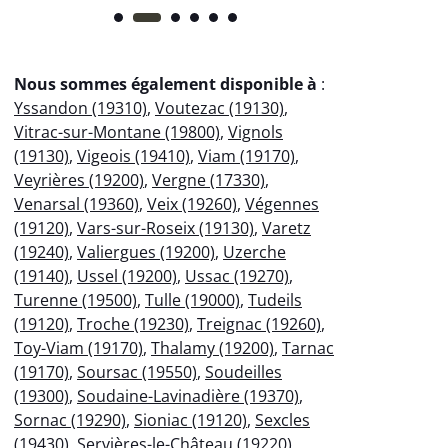
Nous sommes également disponible à
:
Yssandon (19310)
,
Voutezac (19130)
,
Vitrac-sur-Montane (19800)
,
Vignols
(19130)
,
Vigeois (19410)
,
Viam (19170)
,
Veyrières (19200)
,
Vergne (17330)
,
Venarsal (19360)
,
Veix (19260)
,
Végennes
(19120)
,
Vars-sur-Roseix (19130)
,
Varetz
(19240)
,
Valiergues (19200)
,
Uzerche
(19140)
,
Ussel (19200)
,
Ussac (19270)
,
Turenne (19500)
,
Tulle (19000)
,
Tudeils
(19120)
,
Troche (19230)
,
Treignac (19260)
,
Toy-Viam (19170)
,
Thalamy (19200)
,
Tarnac
(19170)
,
Soursac (19550)
,
Soudeilles
(19300)
,
Soudaine-Lavinadière (19370)
,
Sornac (19290)
,
Sioniac (19120)
,
Sexcles
(19430)
,
Servières-le-Château (19220)
,