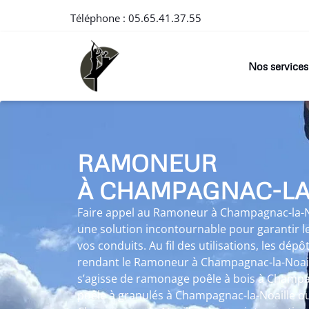
Téléphone :
05.65.41.37.55
Nos services
RAMONEUR
À CHAMPAGNAC-LA
Faire appel au Ramoneur à Champagnac-la-No
une solution incontournable pour garantir 
vos conduits. Au fil des utilisations, les dép
rendant le Ramoneur à Champagnac-la-Noaill
s’agisse de ramonage poêle à bois à Champa
poêle à granulés à Champagnac-la-Noaille o