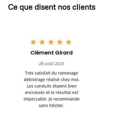
Ce que disent nos clients
Clément Girard
Romai
28 août 2025
05 se
Très satisfait du ramonage
Excelle
débistrage réalisé chez moi.
ramonag
Les conduits étaient bien
L’interven
encrassés et le résultat est
retrouve
impeccable. Je recommande
fonctionne
sans hésiter.
Rien