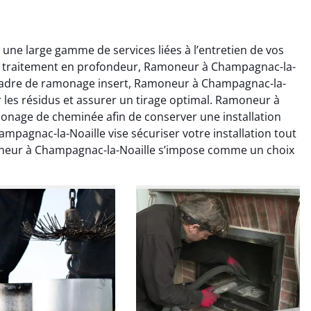
ne large gamme de services liées à l’entretien de vos
 le traitement en profondeur, Ramoneur à Champagnac-la-
e cadre de ramonage insert, Ramoneur à Champagnac-la-
 les résidus et assurer un tirage optimal. Ramoneur à
onage de cheminée afin de conserver une installation
colas Perrin
Yannick Morel
mpagnac-la-Noaille vise sécuriser votre installation tout
moneur à Champagnac-la-Noaille s’impose comme un choix
2 janvier 2026
12 juillet 2025
ntion rapide et très
Intervention très efficace
 pour le ramonage
pour le ramonage débistrage
age. On sent tout de
de ma cheminée. Le tirage
 différence au niveau
est nettement meilleur et
age. Très satisfait.
plus aucune odeur. Travail
propre et rapide.