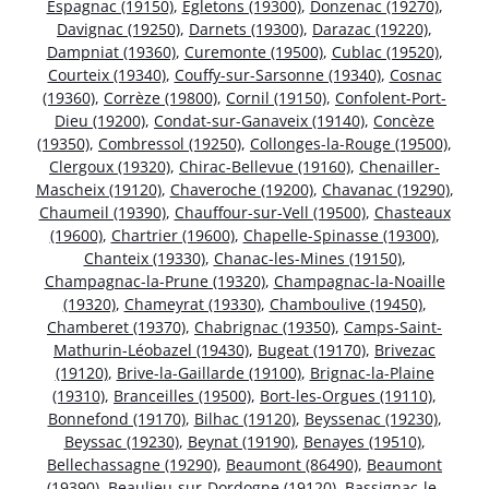
Espagnac (19150)
,
Égletons (19300)
,
Donzenac (19270)
,
Davignac (19250)
,
Darnets (19300)
,
Darazac (19220)
,
Dampniat (19360)
,
Curemonte (19500)
,
Cublac (19520)
,
Courteix (19340)
,
Couffy-sur-Sarsonne (19340)
,
Cosnac
(19360)
,
Corrèze (19800)
,
Cornil (19150)
,
Confolent-Port-
Dieu (19200)
,
Condat-sur-Ganaveix (19140)
,
Concèze
(19350)
,
Combressol (19250)
,
Collonges-la-Rouge (19500)
,
Clergoux (19320)
,
Chirac-Bellevue (19160)
,
Chenailler-
Mascheix (19120)
,
Chaveroche (19200)
,
Chavanac (19290)
,
Chaumeil (19390)
,
Chauffour-sur-Vell (19500)
,
Chasteaux
(19600)
,
Chartrier (19600)
,
Chapelle-Spinasse (19300)
,
Chanteix (19330)
,
Chanac-les-Mines (19150)
,
Champagnac-la-Prune (19320)
,
Champagnac-la-Noaille
(19320)
,
Chameyrat (19330)
,
Chamboulive (19450)
,
Chamberet (19370)
,
Chabrignac (19350)
,
Camps-Saint-
Mathurin-Léobazel (19430)
,
Bugeat (19170)
,
Brivezac
(19120)
,
Brive-la-Gaillarde (19100)
,
Brignac-la-Plaine
(19310)
,
Branceilles (19500)
,
Bort-les-Orgues (19110)
,
Bonnefond (19170)
,
Bilhac (19120)
,
Beyssenac (19230)
,
Beyssac (19230)
,
Beynat (19190)
,
Benayes (19510)
,
Bellechassagne (19290)
,
Beaumont (86490)
,
Beaumont
(19390)
,
Beaulieu-sur-Dordogne (19120)
,
Bassignac-le-