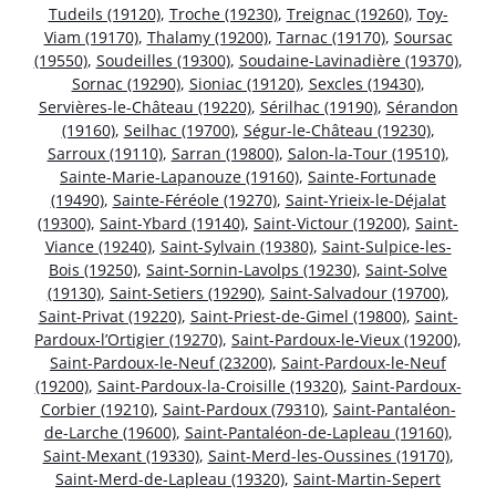
Tudeils (19120)
,
Troche (19230)
,
Treignac (19260)
,
Toy-
Viam (19170)
,
Thalamy (19200)
,
Tarnac (19170)
,
Soursac
(19550)
,
Soudeilles (19300)
,
Soudaine-Lavinadière (19370)
,
Sornac (19290)
,
Sioniac (19120)
,
Sexcles (19430)
,
Servières-le-Château (19220)
,
Sérilhac (19190)
,
Sérandon
(19160)
,
Seilhac (19700)
,
Ségur-le-Château (19230)
,
Sarroux (19110)
,
Sarran (19800)
,
Salon-la-Tour (19510)
,
Sainte-Marie-Lapanouze (19160)
,
Sainte-Fortunade
(19490)
,
Sainte-Féréole (19270)
,
Saint-Yrieix-le-Déjalat
(19300)
,
Saint-Ybard (19140)
,
Saint-Victour (19200)
,
Saint-
Viance (19240)
,
Saint-Sylvain (19380)
,
Saint-Sulpice-les-
Bois (19250)
,
Saint-Sornin-Lavolps (19230)
,
Saint-Solve
(19130)
,
Saint-Setiers (19290)
,
Saint-Salvadour (19700)
,
Saint-Privat (19220)
,
Saint-Priest-de-Gimel (19800)
,
Saint-
Pardoux-l’Ortigier (19270)
,
Saint-Pardoux-le-Vieux (19200)
,
Saint-Pardoux-le-Neuf (23200)
,
Saint-Pardoux-le-Neuf
(19200)
,
Saint-Pardoux-la-Croisille (19320)
,
Saint-Pardoux-
Corbier (19210)
,
Saint-Pardoux (79310)
,
Saint-Pantaléon-
de-Larche (19600)
,
Saint-Pantaléon-de-Lapleau (19160)
,
Saint-Mexant (19330)
,
Saint-Merd-les-Oussines (19170)
,
Saint-Merd-de-Lapleau (19320)
,
Saint-Martin-Sepert