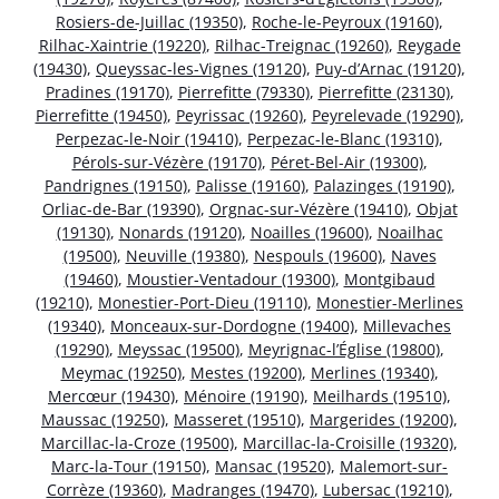
Rosiers-de-Juillac (19350)
,
Roche-le-Peyroux (19160)
,
Rilhac-Xaintrie (19220)
,
Rilhac-Treignac (19260)
,
Reygade
(19430)
,
Queyssac-les-Vignes (19120)
,
Puy-d’Arnac (19120)
,
Pradines (19170)
,
Pierrefitte (79330)
,
Pierrefitte (23130)
,
Pierrefitte (19450)
,
Peyrissac (19260)
,
Peyrelevade (19290)
,
Perpezac-le-Noir (19410)
,
Perpezac-le-Blanc (19310)
,
Pérols-sur-Vézère (19170)
,
Péret-Bel-Air (19300)
,
Pandrignes (19150)
,
Palisse (19160)
,
Palazinges (19190)
,
Orliac-de-Bar (19390)
,
Orgnac-sur-Vézère (19410)
,
Objat
(19130)
,
Nonards (19120)
,
Noailles (19600)
,
Noailhac
(19500)
,
Neuville (19380)
,
Nespouls (19600)
,
Naves
(19460)
,
Moustier-Ventadour (19300)
,
Montgibaud
(19210)
,
Monestier-Port-Dieu (19110)
,
Monestier-Merlines
(19340)
,
Monceaux-sur-Dordogne (19400)
,
Millevaches
(19290)
,
Meyssac (19500)
,
Meyrignac-l’Église (19800)
,
Meymac (19250)
,
Mestes (19200)
,
Merlines (19340)
,
Mercœur (19430)
,
Ménoire (19190)
,
Meilhards (19510)
,
Maussac (19250)
,
Masseret (19510)
,
Margerides (19200)
,
Marcillac-la-Croze (19500)
,
Marcillac-la-Croisille (19320)
,
Marc-la-Tour (19150)
,
Mansac (19520)
,
Malemort-sur-
Corrèze (19360)
,
Madranges (19470)
,
Lubersac (19210)
,