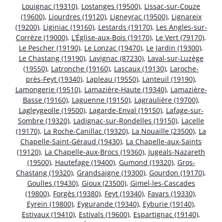
Louignac (19310)
,
Lostanges (19500)
,
Lissac-sur-Couze
(19600)
,
Liourdres (19120)
,
Ligneyrac (19500)
,
Lignareix
(19200)
,
Liginiac (19160)
,
Lestards (19170)
,
Les Angles-sur-
Corrèze (19000)
,
L’Église-aux-Bois (19170)
,
Le Vert (79170)
,
Le Pescher (19190)
,
Le Lonzac (19470)
,
Le Jardin (19300)
,
Le Chastang (19190)
,
Lavignac (87230)
,
Laval-sur-Luzège
(19550)
,
Latronche (19160)
,
Lascaux (19130)
,
Laroche-
près-Feyt (19340)
,
Lapleau (19550)
,
Lanteuil (19190)
,
Lamongerie (19510)
,
Lamazière-Haute (19340)
,
Lamazière-
Basse (19160)
,
Laguenne (19150)
,
Lagraulière (19700)
,
Lagleygeolle (19500)
,
Lagarde-Enval (19150)
,
Lafage-sur-
Sombre (19320)
,
Ladignac-sur-Rondelles (19150)
,
Lacelle
(19170)
,
La Roche-Canillac (19320)
,
La Nouaille (23500)
,
La
Chapelle-Saint-Géraud (19430)
,
La Chapelle-aux-Saints
(19120)
,
La Chapelle-aux-Brocs (19360)
,
Jugeals-Nazareth
(19500)
,
Hautefage (19400)
,
Gumond (19320)
,
Gros-
Chastang (19320)
,
Grandsaigne (19300)
,
Gourdon (19170)
,
Goulles (19430)
,
Gioux (23500)
,
Gimel-les-Cascades
(19800)
,
Forgès (19380)
,
Feyt (19340)
,
Favars (19330)
,
Eyrein (19800)
,
Eygurande (19340)
,
Eyburie (19140)
,
Estivaux (19410)
,
Estivals (19600)
,
Espartignac (19140)
,