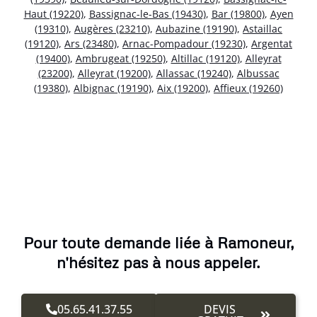
Haut (19220)
,
Bassignac-le-Bas (19430)
,
Bar (19800)
,
Ayen
(19310)
,
Augères (23210)
,
Aubazine (19190)
,
Astaillac
(19120)
,
Ars (23480)
,
Arnac-Pompadour (19230)
,
Argentat
(19400)
,
Ambrugeat (19250)
,
Altillac (19120)
,
Alleyrat
(23200)
,
Alleyrat (19200)
,
Allassac (19240)
,
Albussac
(19380)
,
Albignac (19190)
,
Aix (19200)
,
Affieux (19260)
Pour toute demande liée à Ramoneur,
n'hésitez pas à nous appeler.
05.65.41.37.55
DEVIS