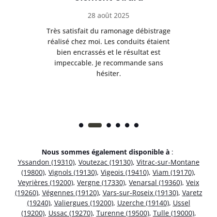
28 août 2025
e
Très satisfait du ramonage débistrage
née.
réalisé chez moi. Les conduits étaient
déb
et
bien encrassés et le résultat est
ret
 et
impeccable. Je recommande sans
hésiter.
Nous sommes également disponible à
:
Yssandon (19310)
,
Voutezac (19130)
,
Vitrac-sur-Montane
(19800)
,
Vignols (19130)
,
Vigeois (19410)
,
Viam (19170)
,
Veyrières (19200)
,
Vergne (17330)
,
Venarsal (19360)
,
Veix
(19260)
,
Végennes (19120)
,
Vars-sur-Roseix (19130)
,
Varetz
(19240)
,
Valiergues (19200)
,
Uzerche (19140)
,
Ussel
(19200)
,
Ussac (19270)
,
Turenne (19500)
,
Tulle (19000)
,