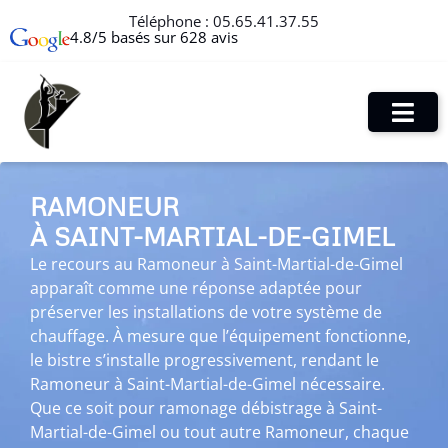
Téléphone :
05.65.41.37.55
4.8/5 basés sur 628 avis
RAMONEUR
À SAINT-MARTIAL-DE-GIMEL
Le recours au Ramoneur à Saint-Martial-de-Gimel
apparaît comme une réponse adaptée pour
préserver les installations de votre système de
chauffage. À mesure que l’équipement fonctionne,
le bistre s’installe progressivement, rendant le
Ramoneur à Saint-Martial-de-Gimel nécessaire.
Que ce soit pour ramonage débistrage à Saint-
Martial-de-Gimel ou tout autre Ramoneur, chaque