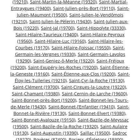
(19210)
,
Saint-Martin-la-Méanne (19320)
,
Saint-Martial-
Entraygues (19400)
,
Saint-Julien-près-Bort (19110)
,
Saint-
Julien-Maumont (19500)
,
Saint-Julien-le-Vendômois
(19210)
,
Saint-Julien-le-Pèlerin (19430)
,
Saint-Julien-aux-
Bois (19220)
,
Saint-Jal (19700)
,
Saint-Hippolyte (33330)
,
Saint-Hilaire-Taurieux (19400)
,
Saint-Hilaire-Peyroux
(19560)
,
Saint-Hilaire-Luc (19160)
,
Saint-Hilaire-les-
Courbes (19170)
,
Saint-Hilaire-Foissac (19550)
,
Saint-
Germain-les-Vergnes (19330)
,
Saint-Germain-Lavolps
(19290)
,
Saint-Geniez-ô-Merle (19220)
,
Saint-Fréjoux
(19200)
,
Saint-Exupéry-les-Roches (19200)
,
Saint-Étienne-
la-Geneste (19160)
,
Saint-Étienne-aux-Clos (19200)
,
Saint-
Éloy-les-Tuileries (19210)
,
Saint-Cyr-la-Roche (19130)
,
Saint-Clément (19700)
,
Saint-Cirgues-la-Loutre (19220)
,
Saint-Chamant (19380)
,
Saint-Cernin-de-Larche (19600)
,
Saint-Bonnet-près-Bort (19200)
,
Saint-Bonnet-les-Tours-
de-Merle (19430)
,
Saint-Bonnet-l’Enfantier (19410)
,
Saint-
Bonnet-la-Rivière (19130)
,
Saint-Bonnet-Elvert (19380)
,
Saint-Bonnet-Avalouze (19150)
,
Saint-Bazile-de-Meyssac
(19500)
,
Saint-Bazile-de-la-Roche (19320)
,
Saint-Aulaire
(19130)
,
Saint-Augustin (19390)
,
Saillac (19500)
,
Sadroc
(19270)
,
Royères (87400)
,
Rosiers-d’Égletons (19300)
,