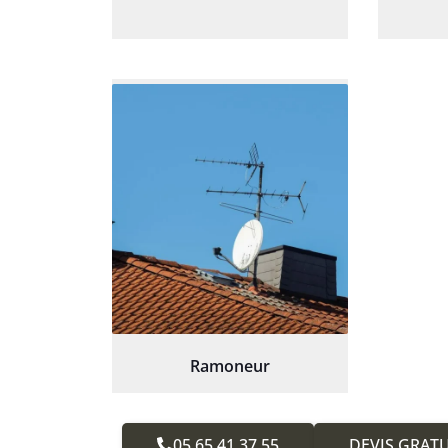
Ramoneur
05.65.41.37.55
DEVIS GRATU