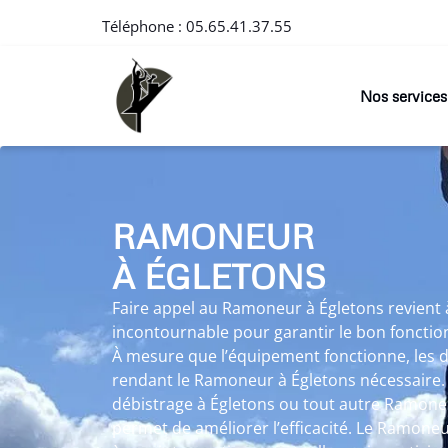
Téléphone :
05.65.41.37.55
Nos services
RAMONEUR
À ÉGLETONS
Faire appel au Ramoneur à Égletons revient 
incontournable pour garantir le bon foncti
À mesure que l’équipement fonctionne, les d
rendant le Ramoneur à Égletons nécessaire.
débistrage à Égletons ou tout autre Ramone
permet de améliorer l’efficacité. Le Ramoneu