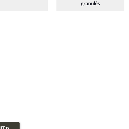
granulés
IT