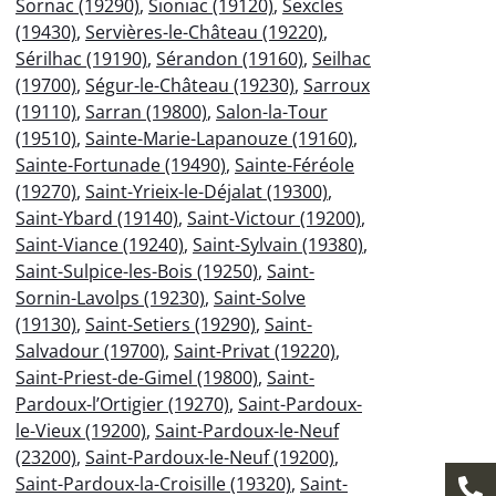
Sornac (19290)
,
Sioniac (19120)
,
Sexcles
(19430)
,
Servières-le-Château (19220)
,
Sérilhac (19190)
,
Sérandon (19160)
,
Seilhac
(19700)
,
Ségur-le-Château (19230)
,
Sarroux
(19110)
,
Sarran (19800)
,
Salon-la-Tour
(19510)
,
Sainte-Marie-Lapanouze (19160)
,
Sainte-Fortunade (19490)
,
Sainte-Féréole
(19270)
,
Saint-Yrieix-le-Déjalat (19300)
,
Saint-Ybard (19140)
,
Saint-Victour (19200)
,
Saint-Viance (19240)
,
Saint-Sylvain (19380)
,
Saint-Sulpice-les-Bois (19250)
,
Saint-
Sornin-Lavolps (19230)
,
Saint-Solve
(19130)
,
Saint-Setiers (19290)
,
Saint-
Salvadour (19700)
,
Saint-Privat (19220)
,
Saint-Priest-de-Gimel (19800)
,
Saint-
Pardoux-l’Ortigier (19270)
,
Saint-Pardoux-
le-Vieux (19200)
,
Saint-Pardoux-le-Neuf
(23200)
,
Saint-Pardoux-le-Neuf (19200)
,
Saint-Pardoux-la-Croisille (19320)
,
Saint-