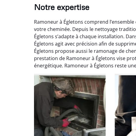
Notre expertise
Ramoneur à Égletons comprend l’ensemble d
votre cheminée. Depuis le nettoyage tradit
Égletons s’adapte à chaque installation. Da
Égletons agit avec précision afin de supprim
Égletons propose aussi le ramonage de che
prestation de Ramoneur à Égletons vise proté
Ni
énergétique. Ramoneur à Égletons reste une 
2
Interve
propre
débistr
suite la
du tir