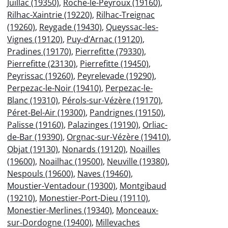
Juillac (19350)
,
Roche-le-Peyroux (19160)
,
Rilhac-Xaintrie (19220)
,
Rilhac-Treignac
(19260)
,
Reygade (19430)
,
Queyssac-les-
Vignes (19120)
,
Puy-d’Arnac (19120)
,
Pradines (19170)
,
Pierrefitte (79330)
,
Pierrefitte (23130)
,
Pierrefitte (19450)
,
Peyrissac (19260)
,
Peyrelevade (19290)
,
Perpezac-le-Noir (19410)
,
Perpezac-le-
Blanc (19310)
,
Pérols-sur-Vézère (19170)
,
Péret-Bel-Air (19300)
,
Pandrignes (19150)
,
Palisse (19160)
,
Palazinges (19190)
,
Orliac-
de-Bar (19390)
,
Orgnac-sur-Vézère (19410)
,
Objat (19130)
,
Nonards (19120)
,
Noailles
(19600)
,
Noailhac (19500)
,
Neuville (19380)
,
Nespouls (19600)
,
Naves (19460)
,
Moustier-Ventadour (19300)
,
Montgibaud
(19210)
,
Monestier-Port-Dieu (19110)
,
Monestier-Merlines (19340)
,
Monceaux-
sur-Dordogne (19400)
,
Millevaches