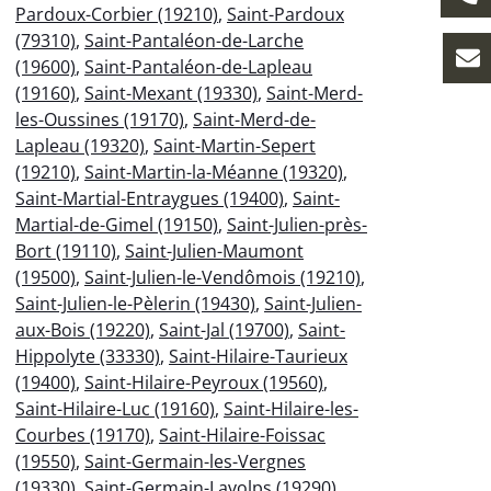
Pardoux-Corbier (19210)
,
Saint-Pardoux
(79310)
,
Saint-Pantaléon-de-Larche
(19600)
,
Saint-Pantaléon-de-Lapleau
(19160)
,
Saint-Mexant (19330)
,
Saint-Merd-
les-Oussines (19170)
,
Saint-Merd-de-
Lapleau (19320)
,
Saint-Martin-Sepert
(19210)
,
Saint-Martin-la-Méanne (19320)
,
Saint-Martial-Entraygues (19400)
,
Saint-
Martial-de-Gimel (19150)
,
Saint-Julien-près-
Bort (19110)
,
Saint-Julien-Maumont
(19500)
,
Saint-Julien-le-Vendômois (19210)
,
Saint-Julien-le-Pèlerin (19430)
,
Saint-Julien-
aux-Bois (19220)
,
Saint-Jal (19700)
,
Saint-
Hippolyte (33330)
,
Saint-Hilaire-Taurieux
(19400)
,
Saint-Hilaire-Peyroux (19560)
,
Saint-Hilaire-Luc (19160)
,
Saint-Hilaire-les-
Courbes (19170)
,
Saint-Hilaire-Foissac
(19550)
,
Saint-Germain-les-Vergnes
(19330)
,
Saint-Germain-Lavolps (19290)
,