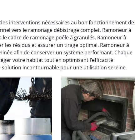
es interventions nécessaires au bon fonctionnement de
ionnel vers le ramonage débistrage complet, Ramoneur à
ns le cadre de ramonage poêle à granulés, Ramoneur à
er les résidus et assurer un tirage optimal. Ramoneur à
minée afin de conserver un système performant. Chaque
ger votre habitat tout en optimisant l’efficacité
colas Perrin
Yannick Morel
solution incontournable pour une utilisation sereine.
2 janvier 2026
12 juillet 2025
ntion rapide et très
Intervention très efficace
 pour le ramonage
pour le ramonage débistrage
age. On sent tout de
de ma cheminée. Le tirage
 différence au niveau
est nettement meilleur et
age. Très satisfait.
plus aucune odeur. Travail
propre et rapide.