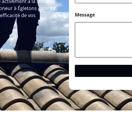
 activement à la sécurité
oneur à Égletons garantit
Message
efficacité de vos