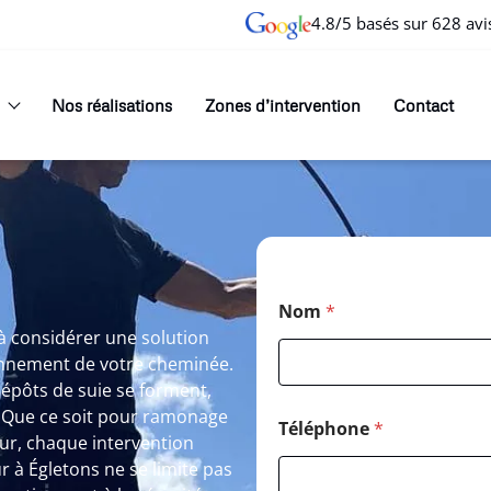
4.8/5 basés sur 628 avi
Nos réalisations
Zones d’intervention
Contact
Nom
*
à considérer une solution
onnement de votre cheminée.
épôts de suie se forment,
 Que ce soit pour ramonage
Téléphone
*
ur, chaque intervention
r à Égletons ne se limite pas