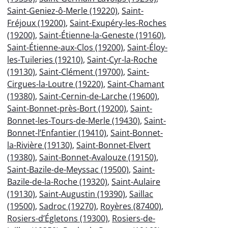
Saint-Geniez-ô-Merle (19220)
,
Saint-
Fréjoux (19200)
,
Saint-Exupéry-les-Roches
(19200)
,
Saint-Étienne-la-Geneste (19160)
,
Saint-Étienne-aux-Clos (19200)
,
Saint-Éloy-
les-Tuileries (19210)
,
Saint-Cyr-la-Roche
(19130)
,
Saint-Clément (19700)
,
Saint-
Cirgues-la-Loutre (19220)
,
Saint-Chamant
(19380)
,
Saint-Cernin-de-Larche (19600)
,
Saint-Bonnet-près-Bort (19200)
,
Saint-
Bonnet-les-Tours-de-Merle (19430)
,
Saint-
Bonnet-l’Enfantier (19410)
,
Saint-Bonnet-
la-Rivière (19130)
,
Saint-Bonnet-Elvert
(19380)
,
Saint-Bonnet-Avalouze (19150)
,
Saint-Bazile-de-Meyssac (19500)
,
Saint-
Bazile-de-la-Roche (19320)
,
Saint-Aulaire
(19130)
,
Saint-Augustin (19390)
,
Saillac
(19500)
,
Sadroc (19270)
,
Royères (87400)
,
Rosiers-d’Égletons (19300)
,
Rosiers-de-