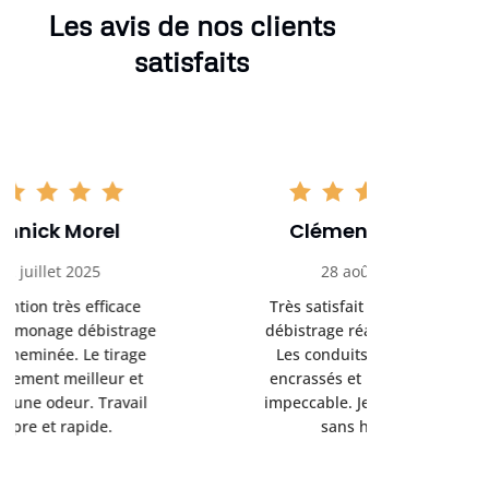
Les avis de nos clients
satisfaits
Clément Girard
Romai
28 août 2025
05 se
Très satisfait du ramonage
Excelle
débistrage réalisé chez moi.
ramonag
Les conduits étaient bien
L’interven
encrassés et le résultat est
retrouve
impeccable. Je recommande
fonctionne
sans hésiter.
Rien