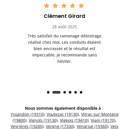
Clément Girard
28 août 2025
e
Très satisfait du ramonage débistrage
née.
réalisé chez moi. Les conduits étaient
déb
et
bien encrassés et le résultat est
ret
 et
impeccable. Je recommande sans
hésiter.
Nous sommes également disponible à
:
Yssandon (19310)
,
Voutezac (19130)
,
Vitrac-sur-Montane
(19800)
,
Vignols (19130)
,
Vigeois (19410)
,
Viam (19170)
,
Veyrières (19200)
,
Vergne (17330)
,
Venarsal (19360)
,
Veix