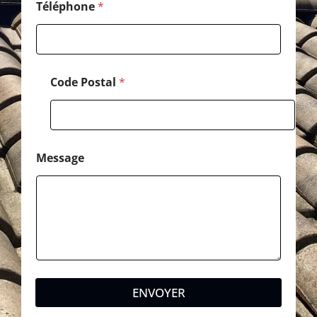
t
Téléphone
*
a
l
Code Postal
*
Message
ENVOYER