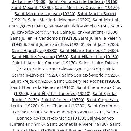
de-Larche (19600)
,
Saint-Pantaléon-de-Lapleau (19160)
,
Saint-Mexant (19330)
,
Saint-Merd-les-Oussines (19170)
,
Saint-Merd-de-Lapleau (19320)
,
Saint-Martin-Sepert
(19210)
,
Saint-Martin-la-Méanne (19320)
,
Saint-Martial-
Entraygues (19400)
,
Saint-Martial-de-Gimel (19150)
,
Saint-
Julien-près-Bort (19110)
,
Saint-Julien-Maumont (19500)
,
Saint-Julien-le-Vendômois (19210)
,
Saint-Julien-le-Pèlerin
(19430)
,
Saint-Julien-aux-Bois (19220)
,
Saint-Jal (19700)
,
Saint-Hippolyte (33330)
,
Saint-Hilaire-Taurieux (19400)
,
Saint-Hilaire-Peyroux (19560)
,
Saint-Hilaire-Luc (19160)
,
Saint-Hilaire-les-Courbes (19170)
,
Saint-Hilaire-Foissac
(19550)
,
Saint-Germain-les-Vergnes (19330)
,
Saint-
Germain-Lavolps (19290)
,
Saint-Geniez-ô-Merle (19220)
,
Saint-Fréjoux (19200)
,
Saint-Exupéry-les-Roches (19200)
,
Saint-Étienne-la-Geneste (19160)
,
Saint-Étienne-aux-Clos
(19200)
,
Saint-Éloy-les-Tuileries (19210)
,
Saint-Cyr-la-
Roche (19130)
,
Saint-Clément (19700)
,
Saint-Cirgues-la-
Loutre (19220)
,
Saint-Chamant (19380)
,
Saint-Cernin-de-
Larche (19600)
,
Saint-Bonnet-près-Bort (19200)
,
Saint-
Bonnet-les-Tours-de-Merle (19430)
,
Saint-Bonnet-
l’Enfantier (19410)
,
Saint-Bonnet-la-Rivière (19130)
,
Saint-
Bonnet-Elvert (19380)
,
Saint-Bonnet-Avalouze (19150)
,