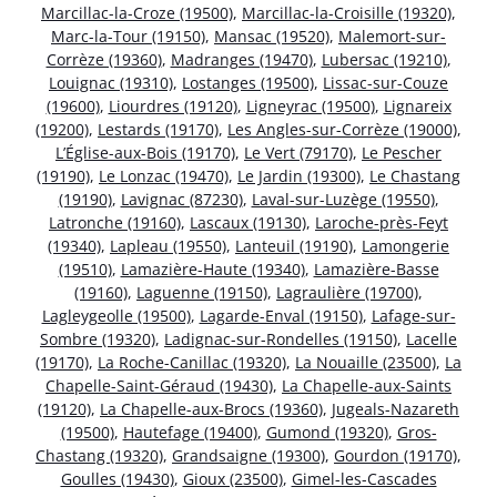
Marcillac-la-Croze (19500)
,
Marcillac-la-Croisille (19320)
,
Marc-la-Tour (19150)
,
Mansac (19520)
,
Malemort-sur-
Corrèze (19360)
,
Madranges (19470)
,
Lubersac (19210)
,
Louignac (19310)
,
Lostanges (19500)
,
Lissac-sur-Couze
(19600)
,
Liourdres (19120)
,
Ligneyrac (19500)
,
Lignareix
(19200)
,
Lestards (19170)
,
Les Angles-sur-Corrèze (19000)
,
L’Église-aux-Bois (19170)
,
Le Vert (79170)
,
Le Pescher
(19190)
,
Le Lonzac (19470)
,
Le Jardin (19300)
,
Le Chastang
(19190)
,
Lavignac (87230)
,
Laval-sur-Luzège (19550)
,
Latronche (19160)
,
Lascaux (19130)
,
Laroche-près-Feyt
(19340)
,
Lapleau (19550)
,
Lanteuil (19190)
,
Lamongerie
(19510)
,
Lamazière-Haute (19340)
,
Lamazière-Basse
(19160)
,
Laguenne (19150)
,
Lagraulière (19700)
,
Lagleygeolle (19500)
,
Lagarde-Enval (19150)
,
Lafage-sur-
Sombre (19320)
,
Ladignac-sur-Rondelles (19150)
,
Lacelle
(19170)
,
La Roche-Canillac (19320)
,
La Nouaille (23500)
,
La
Chapelle-Saint-Géraud (19430)
,
La Chapelle-aux-Saints
(19120)
,
La Chapelle-aux-Brocs (19360)
,
Jugeals-Nazareth
(19500)
,
Hautefage (19400)
,
Gumond (19320)
,
Gros-
Chastang (19320)
,
Grandsaigne (19300)
,
Gourdon (19170)
,
Goulles (19430)
,
Gioux (23500)
,
Gimel-les-Cascades