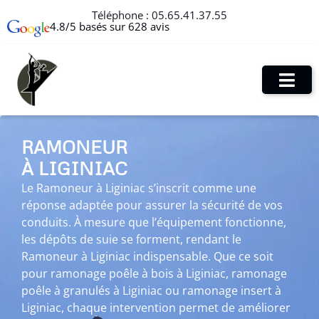
Téléphone :
05.65.41.37.55
4.8/5 basés sur 628 avis
RAMONEUR
À LIGINIAC
Le Ramoneur à Liginiac s’inscrit comme une
réponse adaptée pour assurer la sécurité de vos
conduits. À mesure que l’équipement fonctionne,
les dépôts de suie se forment, rendant le
Ramoneur à Liginiac indispensable. Que ce soit
pour ramonage poêle à bois à Liginiac, ramonage
poêle à granulés à Liginiac ou ramonage insert à
Liginiac, chaque intervention permet de améliorer