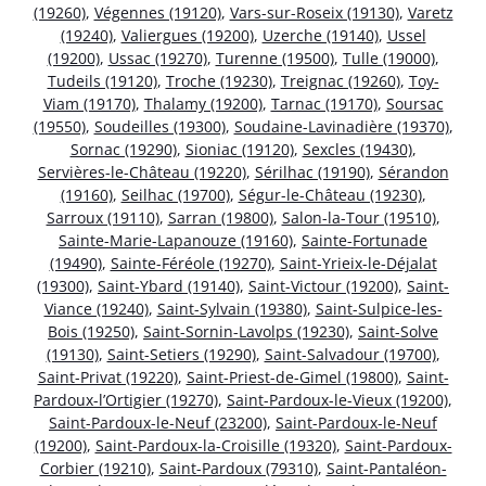
(19260)
,
Végennes (19120)
,
Vars-sur-Roseix (19130)
,
Varetz
(19240)
,
Valiergues (19200)
,
Uzerche (19140)
,
Ussel
(19200)
,
Ussac (19270)
,
Turenne (19500)
,
Tulle (19000)
,
Tudeils (19120)
,
Troche (19230)
,
Treignac (19260)
,
Toy-
Viam (19170)
,
Thalamy (19200)
,
Tarnac (19170)
,
Soursac
(19550)
,
Soudeilles (19300)
,
Soudaine-Lavinadière (19370)
,
Sornac (19290)
,
Sioniac (19120)
,
Sexcles (19430)
,
Servières-le-Château (19220)
,
Sérilhac (19190)
,
Sérandon
(19160)
,
Seilhac (19700)
,
Ségur-le-Château (19230)
,
Sarroux (19110)
,
Sarran (19800)
,
Salon-la-Tour (19510)
,
Sainte-Marie-Lapanouze (19160)
,
Sainte-Fortunade
(19490)
,
Sainte-Féréole (19270)
,
Saint-Yrieix-le-Déjalat
(19300)
,
Saint-Ybard (19140)
,
Saint-Victour (19200)
,
Saint-
Viance (19240)
,
Saint-Sylvain (19380)
,
Saint-Sulpice-les-
Bois (19250)
,
Saint-Sornin-Lavolps (19230)
,
Saint-Solve
(19130)
,
Saint-Setiers (19290)
,
Saint-Salvadour (19700)
,
Saint-Privat (19220)
,
Saint-Priest-de-Gimel (19800)
,
Saint-
Pardoux-l’Ortigier (19270)
,
Saint-Pardoux-le-Vieux (19200)
,
Saint-Pardoux-le-Neuf (23200)
,
Saint-Pardoux-le-Neuf
(19200)
,
Saint-Pardoux-la-Croisille (19320)
,
Saint-Pardoux-
Corbier (19210)
,
Saint-Pardoux (79310)
,
Saint-Pantaléon-