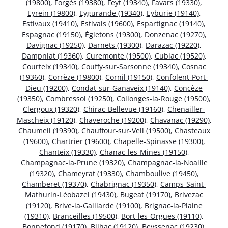
(19800)
,
Forgès (19380)
,
Feyt (19340)
,
Favars (19330)
,
Eyrein (19800)
,
Eygurande (19340)
,
Eyburie (19140)
,
Estivaux (19410)
,
Estivals (19600)
,
Espartignac (19140)
,
Espagnac (19150)
,
Égletons (19300)
,
Donzenac (19270)
,
Davignac (19250)
,
Darnets (19300)
,
Darazac (19220)
,
Dampniat (19360)
,
Curemonte (19500)
,
Cublac (19520)
,
Courteix (19340)
,
Couffy-sur-Sarsonne (19340)
,
Cosnac
(19360)
,
Corrèze (19800)
,
Cornil (19150)
,
Confolent-Port-
Dieu (19200)
,
Condat-sur-Ganaveix (19140)
,
Concèze
(19350)
,
Combressol (19250)
,
Collonges-la-Rouge (19500)
,
Clergoux (19320)
,
Chirac-Bellevue (19160)
,
Chenailler-
Mascheix (19120)
,
Chaveroche (19200)
,
Chavanac (19290)
,
Chaumeil (19390)
,
Chauffour-sur-Vell (19500)
,
Chasteaux
(19600)
,
Chartrier (19600)
,
Chapelle-Spinasse (19300)
,
Chanteix (19330)
,
Chanac-les-Mines (19150)
,
Champagnac-la-Prune (19320)
,
Champagnac-la-Noaille
(19320)
,
Chameyrat (19330)
,
Chamboulive (19450)
,
Chamberet (19370)
,
Chabrignac (19350)
,
Camps-Saint-
Mathurin-Léobazel (19430)
,
Bugeat (19170)
,
Brivezac
(19120)
,
Brive-la-Gaillarde (19100)
,
Brignac-la-Plaine
(19310)
,
Branceilles (19500)
,
Bort-les-Orgues (19110)
,
Bonnefond (19170)
,
Bilhac (19120)
,
Beyssenac (19230)
,