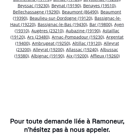
Beyssac (19230)
,
Beynat (19190)
,
Benayes (19510)
,
Bellechassagne (19290)
,
Beaumont (86490)
,
Beaumont
(19390)
,
Beaulieu-sur-Dordogne (19120)
,
Bassignac-le-
Haut (19220)
,
Bassignac-le-Bas (19430)
,
Bar (19800)
,
Ayen
(19310)
,
Augères (23210)
,
Aubazine (19190)
,
Astaillac
(19120)
,
Ars (23480)
,
Arnac-Pompadour (19230)
,
Argentat
(19400)
,
Ambrugeat (19250)
,
Altillac (19120)
,
Alleyrat
(23200)
,
Alleyrat (19200)
,
Allassac (19240)
,
Albussac
(19380)
,
Albignac (19190)
,
Aix (19200)
,
Affieux (19260)
Pour toute demande liée à Ramoneur,
n'hésitez pas à nous appeler.