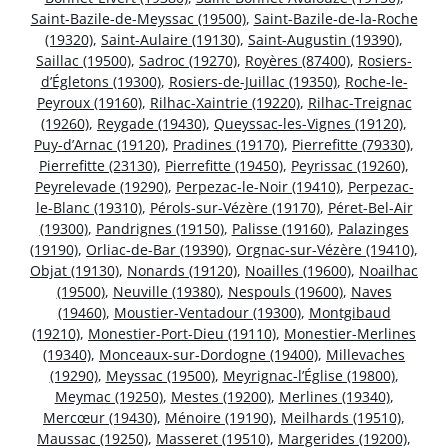
Saint-Bazile-de-Meyssac (19500)
,
Saint-Bazile-de-la-Roche
(19320)
,
Saint-Aulaire (19130)
,
Saint-Augustin (19390)
,
Saillac (19500)
,
Sadroc (19270)
,
Royères (87400)
,
Rosiers-
d’Égletons (19300)
,
Rosiers-de-Juillac (19350)
,
Roche-le-
Peyroux (19160)
,
Rilhac-Xaintrie (19220)
,
Rilhac-Treignac
(19260)
,
Reygade (19430)
,
Queyssac-les-Vignes (19120)
,
Puy-d’Arnac (19120)
,
Pradines (19170)
,
Pierrefitte (79330)
,
Pierrefitte (23130)
,
Pierrefitte (19450)
,
Peyrissac (19260)
,
Peyrelevade (19290)
,
Perpezac-le-Noir (19410)
,
Perpezac-
le-Blanc (19310)
,
Pérols-sur-Vézère (19170)
,
Péret-Bel-Air
(19300)
,
Pandrignes (19150)
,
Palisse (19160)
,
Palazinges
(19190)
,
Orliac-de-Bar (19390)
,
Orgnac-sur-Vézère (19410)
,
Objat (19130)
,
Nonards (19120)
,
Noailles (19600)
,
Noailhac
(19500)
,
Neuville (19380)
,
Nespouls (19600)
,
Naves
(19460)
,
Moustier-Ventadour (19300)
,
Montgibaud
(19210)
,
Monestier-Port-Dieu (19110)
,
Monestier-Merlines
(19340)
,
Monceaux-sur-Dordogne (19400)
,
Millevaches
(19290)
,
Meyssac (19500)
,
Meyrignac-l’Église (19800)
,
Meymac (19250)
,
Mestes (19200)
,
Merlines (19340)
,
Mercœur (19430)
,
Ménoire (19190)
,
Meilhards (19510)
,
Maussac (19250)
,
Masseret (19510)
,
Margerides (19200)
,