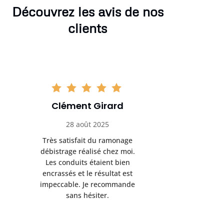
Découvrez les avis de nos
clients
Clément Girard
Romai
28 août 2025
05 se
Très satisfait du ramonage
Excelle
débistrage réalisé chez moi.
ramonag
Les conduits étaient bien
L’interven
encrassés et le résultat est
retrouve
impeccable. Je recommande
fonctionne
sans hésiter.
Rien