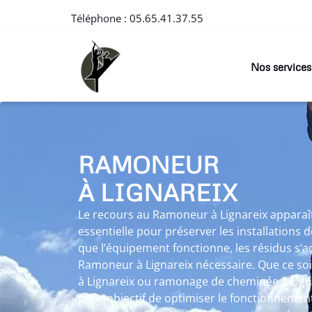
Téléphone :
05.65.41.37.55
Nos services
RAMONEUR
À LIGNAREIX
Le recours au Ramoneur à Lignareix appar
essentielle pour préserver les installations
que l’équipement fonctionne, les résidus s’
Ramoneur à Lignareix nécessaire. Que ce s
à Lignareix ou ramonage de cheminée à Lign
pour objectif de optimiser le fonctionnement