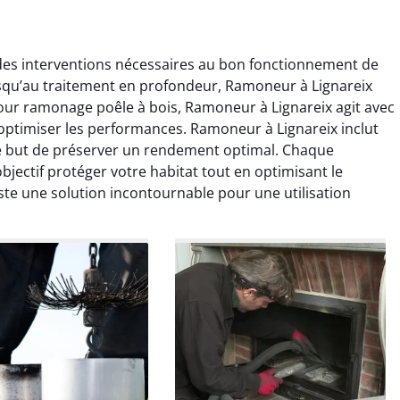
es interventions nécessaires au bon fonctionnement de
usqu’au traitement en profondeur, Ramoneur à Lignareix
pour ramonage poêle à bois, Ramoneur à Lignareix agit avec
 optimiser les performances. Ramoneur à Lignareix inclut
 but de préserver un rendement optimal. Chaque
jectif protéger votre habitat tout en optimisant le
colas Perrin
Yannick Morel
te une solution incontournable pour une utilisation
2 janvier 2026
12 juillet 2025
ntion rapide et très
Intervention très efficace
 pour le ramonage
pour le ramonage débistrage
age. On sent tout de
de ma cheminée. Le tirage
 différence au niveau
est nettement meilleur et
age. Très satisfait.
plus aucune odeur. Travail
propre et rapide.