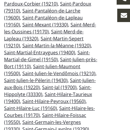
Pardoux-Corbier (19210)
,
Saint-Pardoux
(79310)
,
Saint-Pantaléon-de-Larche
(19600)
,
Saint-Pantaléon-de-Lapleau
(19160)
,
Saint-Mexant (19330)
,
Saint-Merd-
les-Oussines (19170)
,
Saint-Merd-de-
Lapleau (19320)
,
Saint-Martin-Sepert
(19210)
,
Saint-Martin-la-Méanne (19320)
,
Saint-Martial-Entraygues (19400)
,
Saint-
Martial-de-Gimel (19150)
,
Saint-Julien-près-
Bort (19110)
,
Saint-Julien-Maumont
(19500)
,
Saint-Julien-le-Vendômois (19210)
,
Saint-Julien-le-Pèlerin (19430)
,
Saint-Julien-
aux-Bois (19220)
,
Saint-Jal (19700)
,
Saint-
Hippolyte (33330)
,
Saint-Hilaire-Taurieux
(19400)
,
Saint-Hilaire-Peyroux (19560)
,
Saint-Hilaire-Luc (19160)
,
Saint-Hilaire-les-
Courbes (19170)
,
Saint-Hilaire-Foissac
(19550)
,
Saint-Germain-les-Vergnes
(19330)
,
Saint-Germain-Lavolps (19290)
,