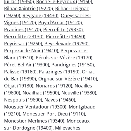
Juillac (19350)
,
Roche-le-Peyroux (19160)
,
Rilhac-Xaintrie (19220)
,
Rilhac-Treignac
(19260)
,
Reygade (19430)
,
Queyssac-les-
Vignes (19120)
,
Puy-d’Arnac (19120)
,
Pradines (19170)
,
Pierrefitte (79330)
,
Pierrefitte (23130)
,
Pierrefitte (19450)
,
Peyrissac (19260)
,
Peyrelevade (19290)
,
Perpezac-le-Noir (19410)
,
Perpezac-le-
Blanc (19310)
,
Pérols-sur-Vézère (19170)
,
Péret-Bel-Air (19300)
,
Pandrignes (19150)
,
Palisse (19160)
,
Palazinges (19190)
,
Orliac-
de-Bar (19390)
,
Orgnac-sur-Vézère (19410)
,
Objat (19130)
,
Nonards (19120)
,
Noailles
(19600)
,
Noailhac (19500)
,
Neuville (19380)
,
Nespouls (19600)
,
Naves (19460)
,
Moustier-Ventadour (19300)
,
Montgibaud
(19210)
,
Monestier-Port-Dieu (19110)
,
Monestier-Merlines (19340)
,
Monceaux-
sur-Dordogne (19400)
,
Millevaches