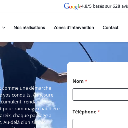
4.8/5 basés sur 628 avi
Nos réalisations
Zones d’intervention
Contact
Nom
*
aît comme une démarche
 de vos conduits. À mesure
accumulent, rendant le
oit pour ramonage chaudière
Téléphone
*
areix, chaque passage a
. Au-delà d’un simple