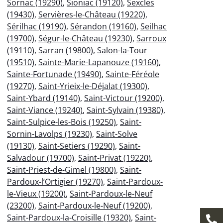
Sornac (19290)
,
Sioniac (19120)
,
Sexcles
(19430)
,
Servières-le-Château (19220)
,
Sérilhac (19190)
,
Sérandon (19160)
,
Seilhac
(19700)
,
Ségur-le-Château (19230)
,
Sarroux
(19110)
,
Sarran (19800)
,
Salon-la-Tour
(19510)
,
Sainte-Marie-Lapanouze (19160)
,
Sainte-Fortunade (19490)
,
Sainte-Féréole
(19270)
,
Saint-Yrieix-le-Déjalat (19300)
,
Saint-Ybard (19140)
,
Saint-Victour (19200)
,
Saint-Viance (19240)
,
Saint-Sylvain (19380)
,
Saint-Sulpice-les-Bois (19250)
,
Saint-
Sornin-Lavolps (19230)
,
Saint-Solve
(19130)
,
Saint-Setiers (19290)
,
Saint-
Salvadour (19700)
,
Saint-Privat (19220)
,
Saint-Priest-de-Gimel (19800)
,
Saint-
Pardoux-l’Ortigier (19270)
,
Saint-Pardoux-
le-Vieux (19200)
,
Saint-Pardoux-le-Neuf
(23200)
,
Saint-Pardoux-le-Neuf (19200)
,
Saint-Pardoux-la-Croisille (19320)
,
Saint-