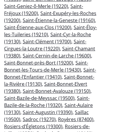
Saint-Geniez-ô-Merle (19220)
,
Saint-
Fréjoux (19200)
,
Saint-Exupéry-les-Roches
(19200)
,
Saint-Étienne-la-Geneste (19160)
,
Saint-Étienne-aux-Clos (19200)
,
Saint-Éloy-
les-Tuileries (19210)
,
Saint-Cyr-la-Roche
(19130)
,
Saint-Clément (19700)
,
Saint-
Cirgues-la-Loutre (19220)
,
Saint-Chamant
(19380)
,
Saint-Cernin-de-Larche (19600)
,
Saint-Bonnet-près-Bort (19200)
,
Saint-
Bonnet-les-Tours-de-Merle (19430)
,
Saint-
Bonnet-l’Enfantier (19410)
,
Saint-Bonnet-
la-Rivière (19130)
,
Saint-Bonnet-Elvert
(19380)
,
Saint-Bonnet-Avalouze (19150)
,
Saint-Bazile-de-Meyssac (19500)
,
Saint-
Bazile-de-la-Roche (19320)
,
Saint-Aulaire
(19130)
,
Saint-Augustin (19390)
,
Saillac
(19500)
,
Sadroc (19270)
,
Royères (87400)
,
Rosiers-d’Égletons (19300)
,
Rosiers-de-