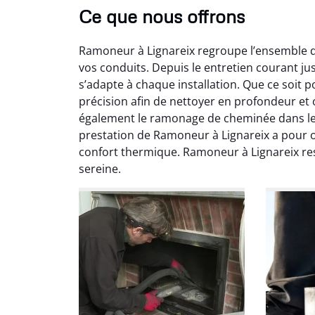
Ce que nous offrons
Ramoneur à Lignareix regroupe l’ensemble d
vos conduits. Depuis le entretien courant j
s’adapte à chaque installation. Que ce soit 
précision afin de nettoyer en profondeur et
également le ramonage de cheminée dans le
prestation de Ramoneur à Lignareix a pour ob
Ni
confort thermique. Ramoneur à Lignareix res
sereine.
2
Interve
propre
débistr
suite la
du tir