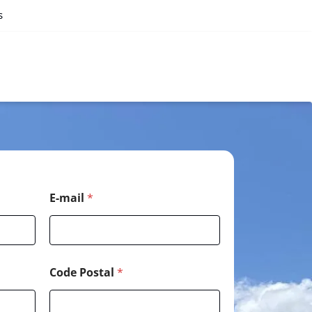
s
C
E-mail
*
o
d
e
*
*
Code Postal
*