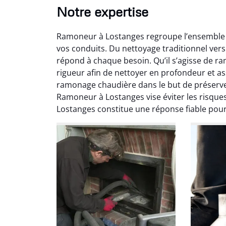
Notre expertise
Ramoneur à Lostanges regroupe l’ensemble 
vos conduits. Du nettoyage traditionnel ver
répond à chaque besoin. Qu’il s’agisse de r
rigueur afin de nettoyer en profondeur et a
ramonage chaudière dans le but de préserver
Ramoneur à Lostanges vise éviter les risque
Ni
Lostanges constitue une réponse fiable pour
2
Interve
propre
débistr
suite la
du tir