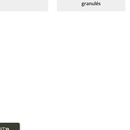
granulés
IT