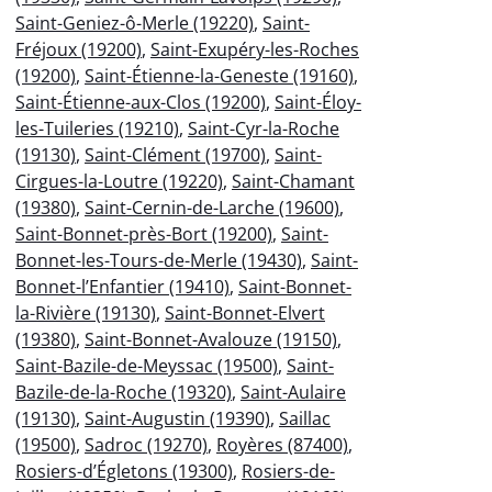
Saint-Geniez-ô-Merle (19220)
,
Saint-
Fréjoux (19200)
,
Saint-Exupéry-les-Roches
(19200)
,
Saint-Étienne-la-Geneste (19160)
,
Saint-Étienne-aux-Clos (19200)
,
Saint-Éloy-
les-Tuileries (19210)
,
Saint-Cyr-la-Roche
(19130)
,
Saint-Clément (19700)
,
Saint-
Cirgues-la-Loutre (19220)
,
Saint-Chamant
(19380)
,
Saint-Cernin-de-Larche (19600)
,
Saint-Bonnet-près-Bort (19200)
,
Saint-
Bonnet-les-Tours-de-Merle (19430)
,
Saint-
Bonnet-l’Enfantier (19410)
,
Saint-Bonnet-
la-Rivière (19130)
,
Saint-Bonnet-Elvert
(19380)
,
Saint-Bonnet-Avalouze (19150)
,
Saint-Bazile-de-Meyssac (19500)
,
Saint-
Bazile-de-la-Roche (19320)
,
Saint-Aulaire
(19130)
,
Saint-Augustin (19390)
,
Saillac
(19500)
,
Sadroc (19270)
,
Royères (87400)
,
Rosiers-d’Égletons (19300)
,
Rosiers-de-