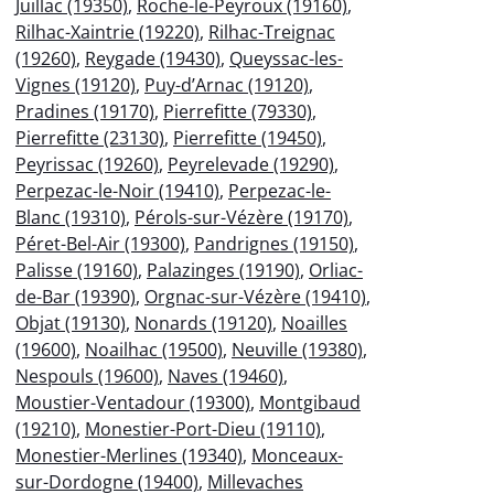
Juillac (19350)
,
Roche-le-Peyroux (19160)
,
Rilhac-Xaintrie (19220)
,
Rilhac-Treignac
(19260)
,
Reygade (19430)
,
Queyssac-les-
Vignes (19120)
,
Puy-d’Arnac (19120)
,
Pradines (19170)
,
Pierrefitte (79330)
,
Pierrefitte (23130)
,
Pierrefitte (19450)
,
Peyrissac (19260)
,
Peyrelevade (19290)
,
Perpezac-le-Noir (19410)
,
Perpezac-le-
Blanc (19310)
,
Pérols-sur-Vézère (19170)
,
Péret-Bel-Air (19300)
,
Pandrignes (19150)
,
Palisse (19160)
,
Palazinges (19190)
,
Orliac-
de-Bar (19390)
,
Orgnac-sur-Vézère (19410)
,
Objat (19130)
,
Nonards (19120)
,
Noailles
(19600)
,
Noailhac (19500)
,
Neuville (19380)
,
Nespouls (19600)
,
Naves (19460)
,
Moustier-Ventadour (19300)
,
Montgibaud
(19210)
,
Monestier-Port-Dieu (19110)
,
Monestier-Merlines (19340)
,
Monceaux-
sur-Dordogne (19400)
,
Millevaches