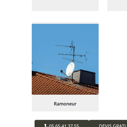
Ramoneur
05.65.41.37.55
DEVIS GRATU