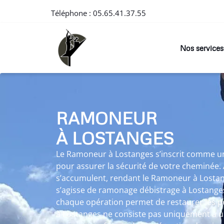
Téléphone :
05.65.41.37.55
Nos services
RAMONEUR
À LOSTANGES
Le Ramoneur à Lostanges s’inscrit comme u
pour assurer la sécurité de votre cheminée. 
s’accumulent, rendant le Ramoneur à Lostang
s’agisse de ramonage débistrage à Lostange
chaque opération permet de restaurer les 
à Lostanges ne consiste pas uniquement à un