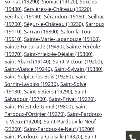
Sornac (19290)
,
Sioniac (19120)
,
Sexcles
(19430)
,
Servières-le-Château (19220)
,
Sérilhac (19190)
,
Sérandon (19160)
,
Seilhac
(19700)
,
Ségur-le-Château (19230)
,
Sarroux
(19110)
,
Sarran (19800)
,
Salon-la-Tour
(19510)
,
Sainte-Marie-Lapanouze (19160)
,
Sainte-Fortunade (19490)
,
Sainte-Féréole
(19270)
,
Saint-Yrieix-le-Déjalat (19300)
,
Saint-Ybard (19140)
,
Saint-Victour (19200)
,
Saint-Viance (19240)
,
Saint-Sylvain (19380)
,
Saint-Sulpice-les-Bois (19250)
,
Saint-
Sornin-Lavolps (19230)
,
Saint-Solve
(19130)
,
Saint-Setiers (19290)
,
Saint-
Salvadour (19700)
,
Saint-Privat (19220)
,
Saint-Priest-de-Gimel (19800)
,
Saint-
Pardoux-l’Ortigier (19270)
,
Saint-Pardoux-
le-Vieux (19200)
,
Saint-Pardoux-le-Neuf
(23200)
,
Saint-Pardoux-le-Neuf (19200)
,
Saint-Pardoux-la-Croisille (19320)
,
Saint-