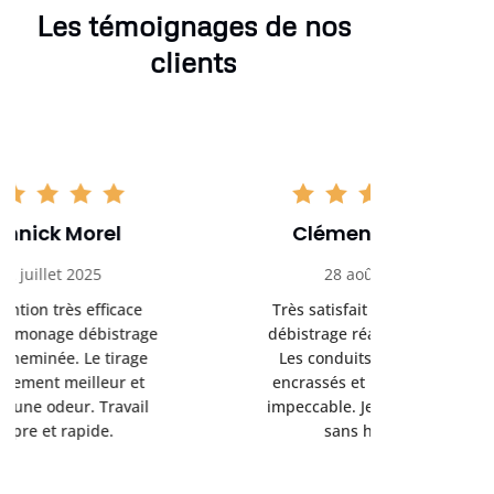
Les témoignages de nos
clients
Clément Girard
Romai
28 août 2025
05 se
Très satisfait du ramonage
Excelle
débistrage réalisé chez moi.
ramonag
Les conduits étaient bien
L’interven
encrassés et le résultat est
retrouve
impeccable. Je recommande
fonctionne
sans hésiter.
Rien