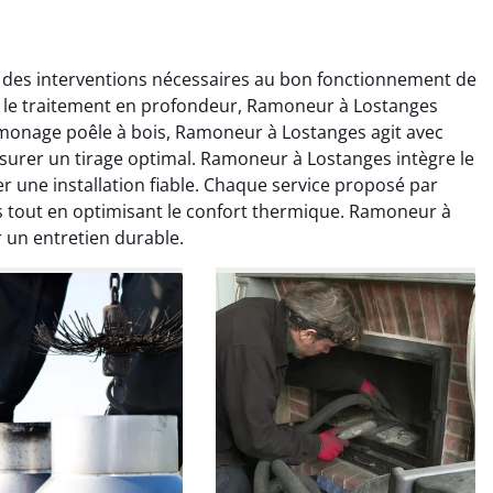
des interventions nécessaires au bon fonctionnement de
s le traitement en profondeur, Ramoneur à Lostanges
amonage poêle à bois, Ramoneur à Lostanges agit avec
ssurer un tirage optimal. Ramoneur à Lostanges intègre le
 une installation fiable. Chaque service proposé par
s tout en optimisant le confort thermique. Ramoneur à
colas Perrin
Yannick Morel
 un entretien durable.
2 janvier 2026
12 juillet 2025
ntion rapide et très
Intervention très efficace
 pour le ramonage
pour le ramonage débistrage
age. On sent tout de
de ma cheminée. Le tirage
 différence au niveau
est nettement meilleur et
age. Très satisfait.
plus aucune odeur. Travail
propre et rapide.