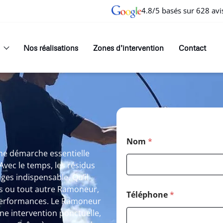
4.8/5 basés sur 628 avi
Nos réalisations
Zones d’intervention
Contact
Nom
*
ne démarche essentielle
Avec le temps, les résidus
es indispensable. Qu’il
s ou tout autre Ramoneur,
Téléphone
*
performances. Le Ramoneur
e intervention ponctuelle,